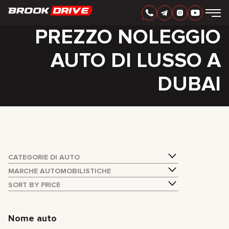
ITALIAN
AED
PREZZO NOLEGGIO
AUTO DI LUSSO A
MARCHI
PERIODO DI NOLEGGIO
DUBAI
MIGLIORI OFFERTE
FAQ
CERTIFICATES
RECENSIONI
CONTATTI
COLLABORAZIONE
NOLEGGIA E DIVENTA TUO
CATEGORIE DI AUTO
+
7 925 283 88 88
MARCHE AUTOMOBILISTICHE
+
971 52 193 88 88
SORT BY PRICE
info@brook-drive.rent
Nome auto