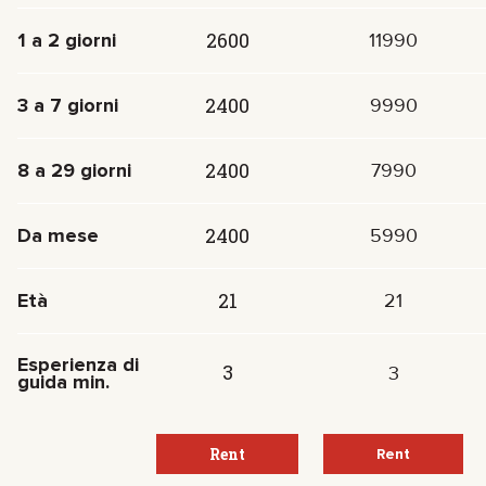
2600
1 a 2 giorni
11990
2400
3 a 7 giorni
9990
2400
8 a 29 giorni
7990
2400
Da mese
5990
21
Età
21
Esperienza di
3
3
guida min.
Rent
Rent