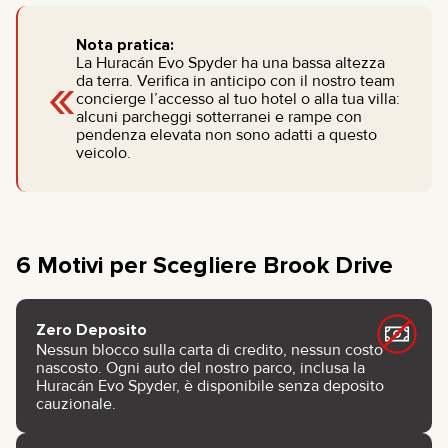
Nota pratica:
La Huracán Evo Spyder ha una bassa altezza
«
da terra. Verifica in anticipo con il nostro team
concierge l’accesso al tuo hotel o alla tua villa:
alcuni parcheggi sotterranei e rampe con
pendenza elevata non sono adatti a questo
veicolo.
6 Motivi per Scegliere Brook Drive
Zero Deposito
Nessun blocco sulla carta di credito, nessun costo
nascosto. Ogni auto del nostro parco, inclusa la
Huracán Evo Spyder, è disponibile senza deposito
cauzionale.