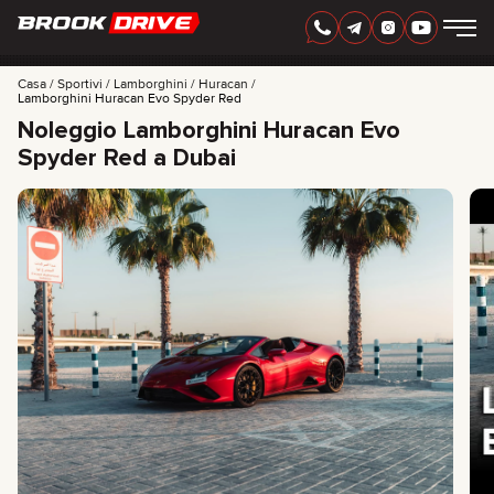
ITALIAN
AED
Casa
Sportivi
Lamborghini
Huracan
Lamborghini Huracan Evo Spyder Red
Noleggio Lamborghini Huracan Evo
MARCHI
Spyder Red a Dubai
PERIODO DI NOLEGGIO
MIGLIORI OFFERTE
FAQ
CERTIFICATES
RECENSIONI
CONTATTI
COLLABORAZIONE
NOLEGGIA E DIVENTA TUO
+
7 925 283 88 88
+
971 52 193 88 88
info@brook-drive.rent