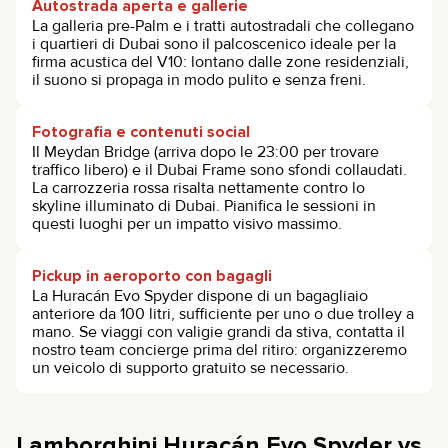
Autostrada aperta e gallerie
La galleria pre-Palm e i tratti autostradali che collegano
i quartieri di Dubai sono il palcoscenico ideale per la
firma acustica del V10: lontano dalle zone residenziali,
il suono si propaga in modo pulito e senza freni.
Fotografia e contenuti social
Il Meydan Bridge (arriva dopo le 23:00 per trovare
traffico libero) e il Dubai Frame sono sfondi collaudati.
La carrozzeria rossa risalta nettamente contro lo
skyline illuminato di Dubai. Pianifica le sessioni in
questi luoghi per un impatto visivo massimo.
Pickup in aeroporto con bagagli
La Huracán Evo Spyder dispone di un bagagliaio
anteriore da 100 litri, sufficiente per uno o due trolley a
mano. Se viaggi con valigie grandi da stiva, contatta il
nostro team concierge prima del ritiro: organizzeremo
un veicolo di supporto gratuito se necessario.
Lamborghini Huracán Evo Spyder vs.