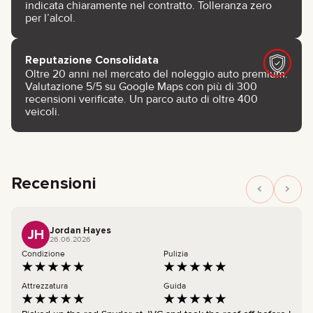
indicata chiaramente nel contratto. Tolleranza zero
per l’alcol.
Reputazione Consolidata
Oltre 20 anni nel mercato del noleggio auto premium.
Valutazione 5/5 su Google Maps con più di 300
recensioni verificate. Un parco auto di oltre 400
veicoli.
Recensioni
Jordan Hayes
JH
26.06.2026
Condizione
Pulizia
Attrezzatura
Guida