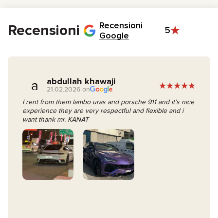
Il giorno del noleggio, firma il contratto e prendi le chiavi.
Recensioni
Recensioni
5
Google
abdullah khawaji
a
21.02.2026 on
I rent from them lambo uras and porsche 911 and it’s nice
experience they are very respectful and flexible and i
want thank mr. KANAT