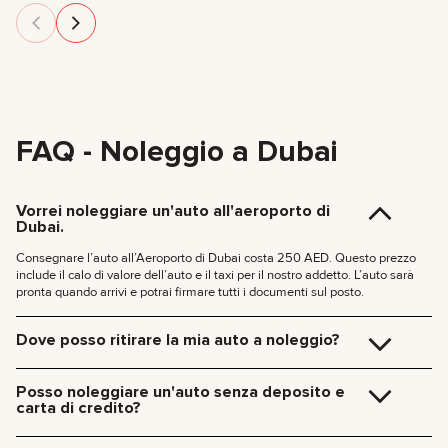
FAQ - Noleggio a Dubai
Vorrei noleggiare un'auto all'aeroporto di
Dubai.
Consegnare l’auto all’Aeroporto di Dubai costa 250 AED. Questo prezzo
include il calo di valore dell’auto e il taxi per il nostro addetto. L’auto sarà
pronta quando arrivi e potrai firmare tutti i documenti sul posto.
Dove posso ritirare la mia auto a noleggio?
Puoi ritirare l’auto direttamente nel nostro ufficio a Dubai (JVC, Square
Tower, Ufficio 307) senza costi aggiuntivi, oppure riceverla comodamente al
Posso noleggiare un'auto senza deposito e
tuo hotel o all’Aeroporto di Dubai. Ci occuperemo di tutto sul posto,
carta di credito?
documenti inclusi.
Tariffe di consegna a Dubai:
Ora non chiediamo più depositi per le nostre auto. Non serve neanche una
carta di credito: puoi pagare il noleggio come preferisci, anche in contanti o
185 AED (+5% IVA) per la consegna diurna (09:00 – 21:00)