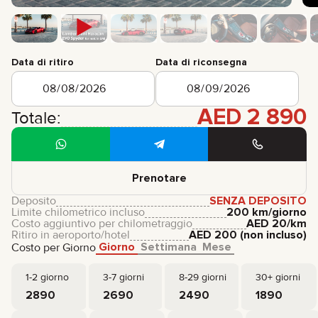
Data di ritiro
Data di riconsegna
AED
2 890
Totale:
Prenotare
Deposito
SENZA DEPOSITO
Limite chilometrico incluso
200 km/giorno
Costo aggiuntivo per chilometraggio
AED
20
/km
Ritiro in aeroporto/hotel
AED
200
(non incluso)
Giorno
Settimana
Mese
Costo per Giorno
1-2 giorno
3-7 giorni
8-29 giorni
30+ giorni
2890
2690
2490
1890