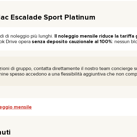
lac Escalade Sport Platinum
di di noleggio più lunghi.
Il noleggio mensile riduce la tariffa
ook Drive opera
senza deposito cauzionale al 100%
: nessun bl
zioni di gruppo, contatta direttamente il nostro team concierge
rmine spesso accedono a una flessibilità aggiuntiva che non compa
eggio mensile
uti