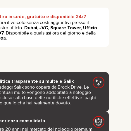
tiro in sede, gratuito e disponibile 24/7
tira il veicolo senza costi aggiuntivi presso il
stro ufficio:
Dubai, JVC, Square Tower, Ufficio
07.
Disponibile a qualsiasi ora del giorno e della
tte.
litica trasparente su multe e Salik
edaggi Salik sono coperti da Brook Drive. Le
entuali multe vengono addebitate a noleggio
cluso sulla base delle notifiche effettive: paghi
lo quello che hai realmente dovuto.
perienza consolidata
tre 20 anni nel mercato del noleggio premium.