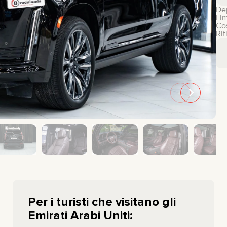
De
GMC
CHEVROLET
Lim
Cos
MAZDA
TOYOTA
Rit
Per i turisti che visitano gli
Emirati Arabi Uniti: