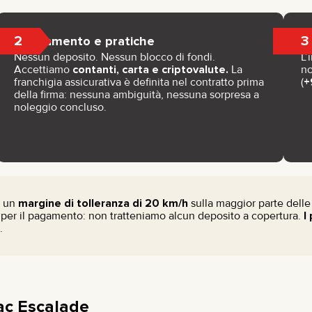
2
3
Pagamento e pratiche
Nessun deposito. Nessun blocco di fondi.
L’
Accettiamo
contanti, carta e criptovalute.
La
no
franchigia assicurativa è definita nel contratto prima
(
+
della firma: nessuna ambiguità, nessuna sorpresa a
noleggio concluso.
o un
margine di tolleranza di 20 km/h
sulla maggior parte delle
 per il pagamento: non tratteniamo alcun deposito a copertura.
I
.
lac Escalade