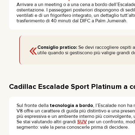
Arrivare a un meeting o a una cena a bordo dell’Escalad
ostentazione. I passeggeri posteriori dispongono di sedil
ventilati e di un frigorifero integrato, un dettaglio tutt’al
trasferimento di 40 minuti dal DIFC a Palm Jumeirah.
«
Consiglio pratico:
Se devi raccogliere ospiti a
utile quando si gestiscono più valigie grandi 
Cadillac Escalade Sport Platinum a c
Sul fronte della
tecnologia a bordo
, l’Escalade non ha 
V8 offre un carattere di guida più distintivo e una presenz
più espressiva e un ambiente interno più coinvolgente, u
Se stai valutando altri grandi
SUV
per un confronto, mode
segmento: vale la pena conoscerle prima di decidere.