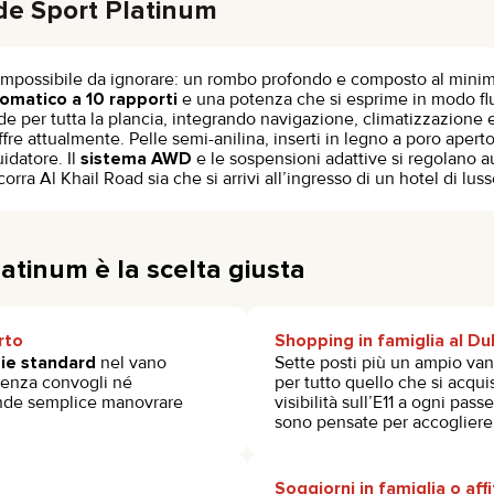
de Sport Platinum
e impossibile da ignorare: un rombo profondo e composto al mini
omatico a 10 rapporti
e una potenza che si esprime in modo fl
de per tutta la plancia, integrando navigazione, climatizzazione e
 attualmente. Pelle semi-anilina, inserti in legno a poro aperto
idatore. Il
sistema AWD
e le sospensioni adattive si regolano a
a Al Khail Road sia che si arrivi all’ingresso di un hotel di luss
atinum è la scelta giusta
rto
Shopping in famiglia al Dub
gie standard
nel vano
Sette posti più un ampio van
 senza convogli né
per tutto quello che si acqui
rende semplice manovrare
visibilità sull’E11 a ogni pas
sono pensate per accogliere
Soggiorni in famiglia o affit