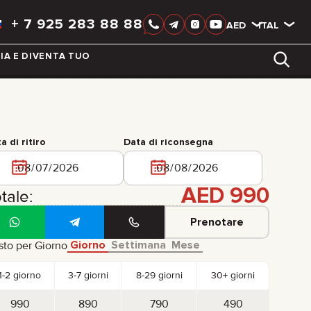
+
7 925 283 88 88
AED
AED
ITALIAN
IA E DIVENTA TUO
LIXIANG
a di ritiro
Data di riconsegna
AED
990
tale:
Prenotare
Giorno
Settimana
Mese
sto per Giorno
1-2 giorno
3-7 giorni
8-29 giorni
30+ giorni
990
890
790
490