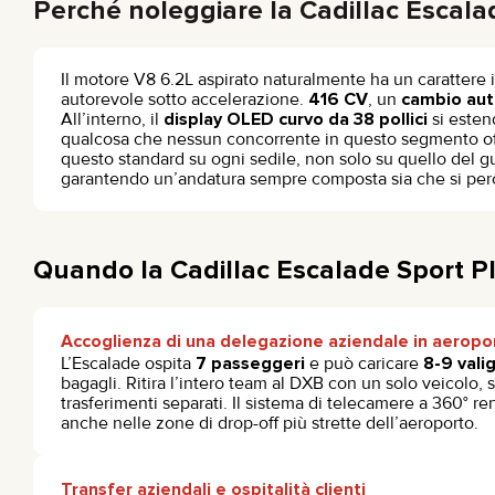
Perché noleggiare la Cadillac Escala
Il motore V8 6.2L aspirato naturalmente ha un caratter
autorevole sotto accelerazione.
416 CV
, un
cambio aut
All’interno, il
display OLED curvo da 38 pollici
si esten
qualcosa che nessun concorrente in questo segmento offre
questo standard su ogni sedile, non solo su quello del gu
garantendo un’andatura sempre composta sia che si percorr
Quando la Cadillac Escalade Sport Pl
Accoglienza di una delegazione aziendale in aeropo
L’Escalade ospita
7 passeggeri
e può caricare
8-9 vali
bagagli. Ritira l’intero team al DXB con un solo veicolo,
trasferimenti separati. Il sistema di telecamere a 360° 
anche nelle zone di drop-off più strette dell’aeroporto.
Transfer aziendali e ospitalità clienti