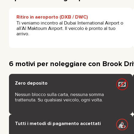
Ritiro in aeroporto (DXB / DWC)
Ti veniamo incontro al Dubai International Airport o
all’Al Maktoum Airport. Il veicolo è pronto al tuo
arrivo.
6 motivi per noleggiare con Brook Dr
Zero deposito
Nessun blocco sulla carta, nessuna somma
trattenuta. Su qualsiasi veicolo, ogni volta.
Tutti i metodi di pagamento accettati