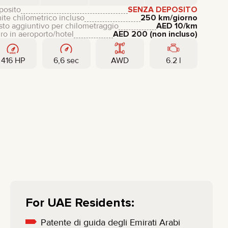
posito
SENZA DEPOSITO
ite chilometrico incluso
250 km/giorno
to aggiuntivo per chilometraggio
AED
10
/km
iro in aeroporto/hotel
AED
200
(non incluso)
416 HP
6,6 sec
AWD
6.2 l
For UAE Residents:
Patente di guida degli Emirati Arabi