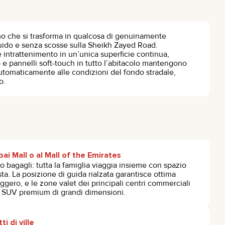
mo che si trasforma in qualcosa di genuinamente
uido e senza scosse sulla Sheikh Zayed Road.
 intrattenimento in un’unica superficie continua,
 e pannelli soft-touch in tutto l’abitacolo mantengono
utomaticamente alle condizioni del fondo stradale,
o.
ai Mall o al Mall of the Emirates
o bagagli: tutta la famiglia viaggia insieme con spazio
sta. La posizione di guida rialzata garantisce ottima
seggero, e le zone valet dei principali centri commerciali
 SUV premium di grandi dimensioni.
ti di ville