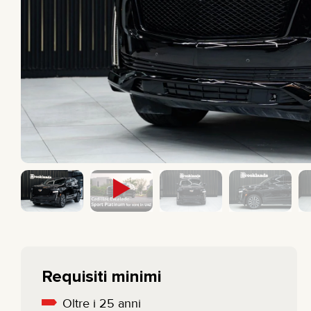
PICKUP TRUCK
BMW
BERLINA
MERCEDES
ELETTRICO
All cars
ECONOMICA
Requisiti minimi
Oltre i 25 anni