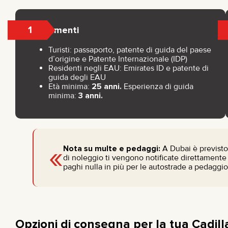
1
Documenti
Turisti: passaporto, patente di guida del paese
d’origine e Patente Internazionale (IDP)
Residenti negli EAU: Emirates ID e patente di
guida degli EAU
Età minima:
25 anni.
Esperienza di guida
minima:
3 anni.
«
Nota su multe e pedaggi:
A Dubai è previst
di noleggio ti vengono notificate direttamente
paghi nulla in più per le autostrade a pedaggio
Opzioni di consegna per la tua Cadil