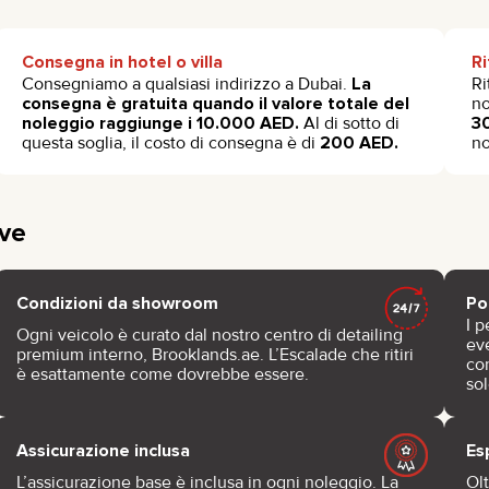
Consegna in hotel o villa
Ri
Consegniamo a qualsiasi indirizzo a Dubai.
La
Ri
consegna è gratuita quando il valore totale del
no
noleggio raggiunge i 10.000 AED.
Al di sotto di
3
questa soglia, il costo di consegna è di
200 AED.
no
ive
Condizioni da showroom
Po
I p
Ogni veicolo è curato dal nostro centro di detailing
ev
premium interno, Brooklands.ae. L’Escalade che ritiri
con
è esattamente come dovrebbe essere.
so
Assicurazione inclusa
Es
L’assicurazione base è inclusa in ogni noleggio. La
Ol