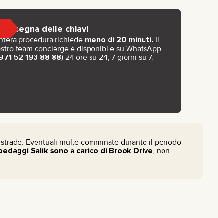
Consegna delle chiavi
intera procedura richiede
meno di 20 minuti.
Il
stro team concierge è disponibile su WhatsApp
971 52 193 88 88
) 24 ore su 24, 7 giorni su 7.
 strade. Eventuali multe comminate durante il periodo
 pedaggi Salik sono a carico di Brook Drive
, non