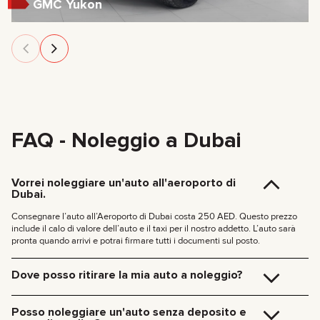
GMC Yukon
FAQ - Noleggio a Dubai
Vorrei noleggiare un'auto all'aeroporto di
Dubai.
Consegnare l’auto all’Aeroporto di Dubai costa 250 AED. Questo prezzo
include il calo di valore dell’auto e il taxi per il nostro addetto. L’auto sarà
pronta quando arrivi e potrai firmare tutti i documenti sul posto.
Dove posso ritirare la mia auto a noleggio?
Puoi ritirare l’auto direttamente nel nostro ufficio a Dubai (JVC, Square
Tower, Ufficio 307) senza costi aggiuntivi, oppure riceverla comodamente al
Posso noleggiare un'auto senza deposito e
tuo hotel o all’Aeroporto di Dubai. Ci occuperemo di tutto sul posto,