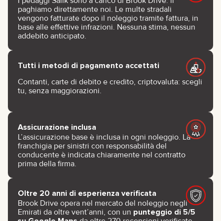
I pedaggi Salik sono a carico di Brook Drive: li
paghiamo direttamente noi. Le multe stradali
vengono fatturate dopo il noleggio tramite fattura, in
base alle effettive infrazioni. Nessuna stima, nessun
addebito anticipato.
Tutti i metodi di pagamento accettati
Contanti, carte di debito e credito, criptovaluta: scegli
tu, senza maggiorazioni.
Assicurazione inclusa
L’assicurazione base è inclusa in ogni noleggio. La
franchigia per sinistri con responsabilità del
conducente è indicata chiaramente nel contratto
prima della firma.
Oltre 20 anni di esperienza verificata
Brook Drive opera nel mercato del noleggio negli
Emirati da oltre vent’anni, con un
punteggio di 5/5
su Google Maps
da oltre 270 recensioni verificate