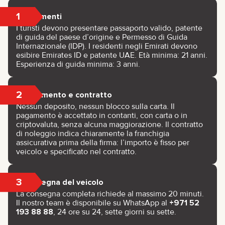
1
Documenti
I turisti devono presentare passaporto valido, patente
di guida del paese d’origine e Permesso di Guida
Internazionale (IDP). I residenti negli Emirati devono
esibire Emirates ID e patente UAE. Età minima: 21 anni.
Esperienza di guida minima: 3 anni.
2
Pagamento e contratto
Nessun deposito, nessun blocco sulla carta. Il
pagamento è accettato in contanti, con carta o in
criptovaluta, senza alcuna maggiorazione. Il contratto
di noleggio indica chiaramente la franchigia
assicurativa prima della firma: l’importo è fisso per
veicolo e specificato nel contratto.
3
Consegna del veicolo
La consegna completa richiede al massimo 20 minuti.
Il nostro team è disponibile su WhatsApp al
+971 52
193 88 88
, 24 ore su 24, sette giorni su sette.