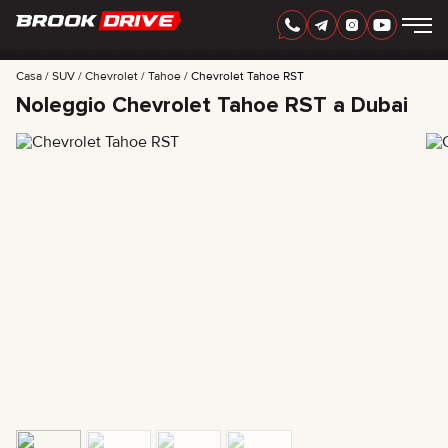
ITALIAN
AED
Casa
SUV
Chevrolet
Tahoe
Chevrolet Tahoe RST
Noleggio Chevrolet Tahoe RST a Dubai
MARCHI
PERIODO DI NOLEGGIO
MIGLIORI OFFERTE
FAQ
CERTIFICATES
RECENSIONI
CONTATTI
COLLABORAZIONE
NOLEGGIA E DIVENTA TUO
+
7 925 283 88 88
+
971 52 193 88 88
info@brook-drive.rent