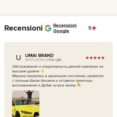
telefonata o chiedi di essere richiamato.
Il nostro manager ti chiamerà per confermare, sistemare i
documenti, discutere opzioni extra e organizzare il pagamento.
Il giorno del noleggio, firma il contratto e prendi le chiavi.
Recensioni
Recensioni
5
Google
UMAI BRAND
U
29.05.2026 on
Обслуживание и оперативность данной компании на
высшем уровне
Машина оказалась в идеальном состоянии, привезли
с полным баком бензина и оставили приятные
воспоминания о Дубае на всю жизнь