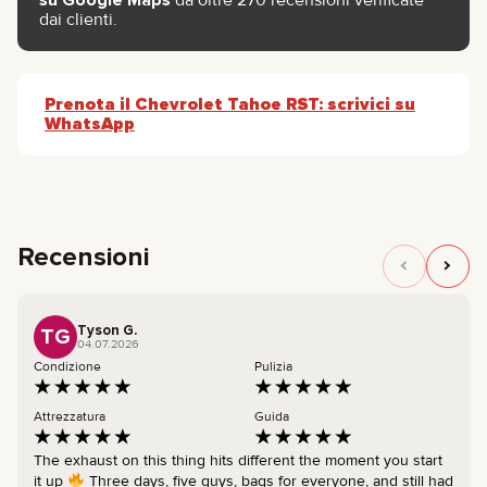
dai clienti.
Prenota il Chevrolet Tahoe RST: scrivici su
WhatsApp
Recensioni
Tyson G.
TG
04.07.2026
Condizione
Pulizia
Attrezzatura
Guida
The exhaust on this thing hits different the moment you start
it up
Three days, five guys, bags for everyone, and still had