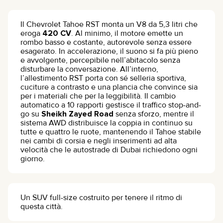
Il Chevrolet Tahoe RST monta un V8 da 5,3 litri che
eroga
420 CV
. Al minimo, il motore emette un
rombo basso e costante, autorevole senza essere
esagerato. In accelerazione, il suono si fa più pieno
e avvolgente, percepibile nell’abitacolo senza
disturbare la conversazione. All’interno,
l’allestimento RST porta con sé selleria sportiva,
cuciture a contrasto e una plancia che convince sia
per i materiali che per la leggibilità. Il cambio
automatico a 10 rapporti gestisce il traffico stop-and-
go su
Sheikh Zayed Road
senza sforzo, mentre il
sistema AWD distribuisce la coppia in continuo su
tutte e quattro le ruote, mantenendo il Tahoe stabile
nei cambi di corsia e negli inserimenti ad alta
velocità che le autostrade di Dubai richiedono ogni
giorno.
Un SUV full-size costruito per tenere il ritmo di
questa città.