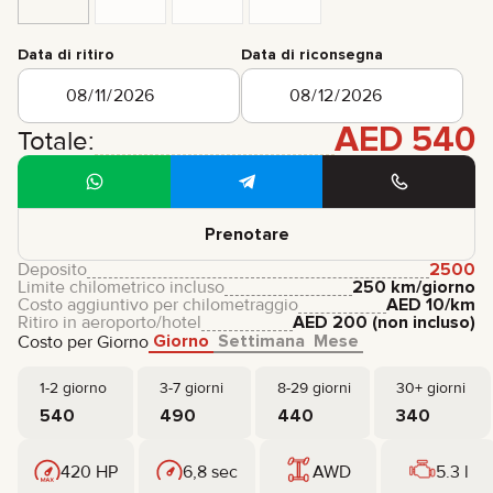
Data di ritiro
Data di riconsegna
AED
540
Totale:
Prenotare
Deposito
2500
Limite chilometrico incluso
250 km/giorno
Costo aggiuntivo per chilometraggio
AED
10
/km
Ritiro in aeroporto/hotel
AED
200
(non incluso)
Giorno
Settimana
Mese
Costo per Giorno
1-2 giorno
3-7 giorni
8-29 giorni
30+ giorni
540
490
440
340
420 HP
6,8 sec
AWD
5.3 l