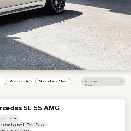
LE
Mercedes GLS
Mercedes S-Class
Popolari
Nuovi
Prezzo: dal più basso
Prezzo: dal più alto
rcedes SL 55 AMG
ppottabile
V8 - Twin-Turbo
Engine type: