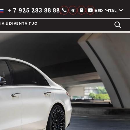
+
7 925 283 88 88
AED
AED
ITALIAN
IA E DIVENTA TUO
LIXIANG