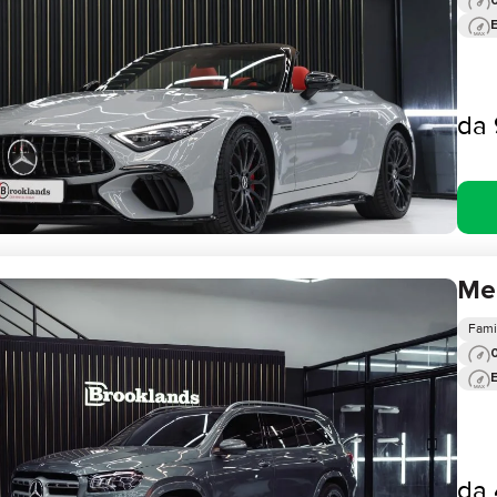
0
da
Me
Fami
0
da