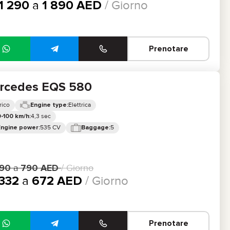
1 290
a
1 890
AED
/ Giorno
Prenotare
rcedes EQS 580
rico
Elettrica
Engine type:
4,3 sec
-100 km/h:
535 CV
5
Engine power:
Baggage:
90
a
790
AED
/ Giorno
332
a
672
AED
/ Giorno
Prenotare