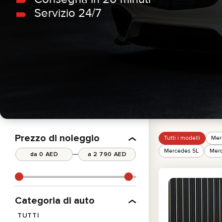
Servizio 24/7
PICKUP TRUCK
BMW
BERLINA
MERCEDES
ELETTRICO
All cars
ECONOMICA
Prezzo di noleggio
Tutti i modelli
Mer
Mercedes SL
Merc
—
Categoria di auto
TUTTI