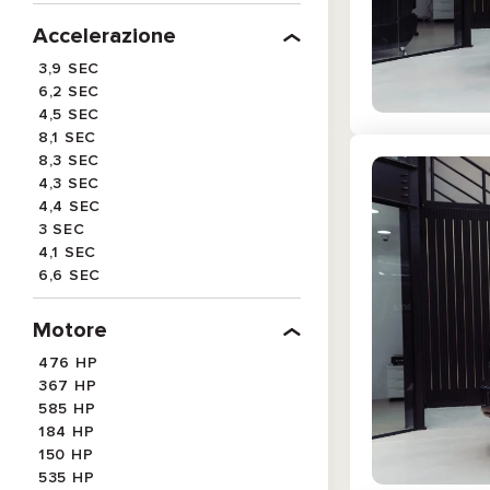
EMERALD GREEN METALLIC
TURQUOISE TO BLACK
Accelerazione
GRADIENT
3,9 SEC
NARDO GRAY
6,2 SEC
SELENITE GREY MAGNO
4,5 SEC
SELENITE GREY METALLIC
8,1 SEC
SILVER METALLIC
8,3 SEC
4,3 SEC
4,4 SEC
3 SEC
4,1 SEC
6,6 SEC
3,5 SEC
4 SEC
Motore
5,9 SEC
476 HP
9,5 SEC
367 HP
3,6 SEC
585 HP
9,1 SEC
184 HP
3,7 SEC
150 HP
6,1 SEC
535 HP
5,5 SEC