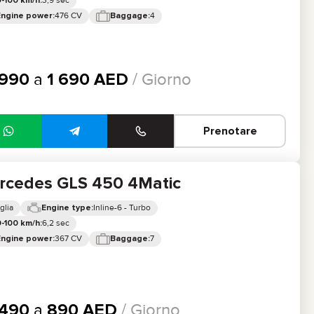
3,9 sec
-100 km/h:
476 CV
4
Engine power:
Baggage:
990
a
1 690
AED
/ Giorno
Prenotare
rcedes GLS 450 4Matic
glia
Inline-6 - Turbo
Engine type:
6,2 sec
-100 km/h:
367 CV
7
Engine power:
Baggage:
490
a
890
AED
/ Giorno