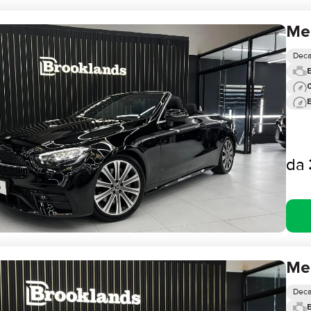
Me
Deca
0
da
Me
Deca