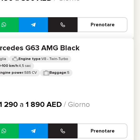
Prenotare
rcedes G63 AMG Black
glia
V8 - Twin-Turbo
Engine type:
4,5 sec
-100 km/h:
585 CV
5
Engine power:
Baggage:
1 290
a
1 890
AED
/ Giorno
Prenotare