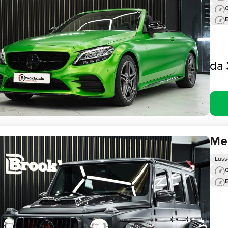
0
da
Me
Luss
0