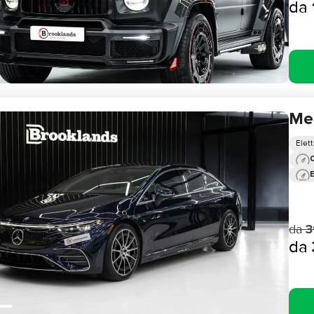
da
Me
Elett
0
da
3
da