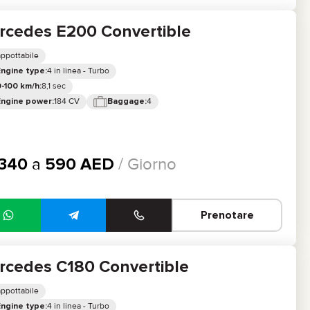
rcedes E200 Convertible
ppottabile
4 in linea - Turbo
Engine type:
8,1 sec
-100 km/h:
184 CV
4
Engine power:
Baggage:
340
a
590
AED
/ Giorno
Prenotare
rcedes C180 Convertible
ppottabile
4 in linea - Turbo
Engine type: