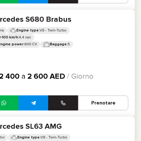
rcedes S680 Brabus
ina
V8 - Twin-Turbo
Engine type:
4,4 sec
-100 km/h:
600 CV
5
Engine power:
Baggage:
2 400
a
2 600
AED
/ Giorno
Prenotare
rcedes SL63 AMG
ivi
V8 - Twin-Turbo
Engine type: