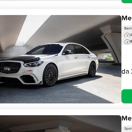
Me
Berl
0
da
Me
Sport