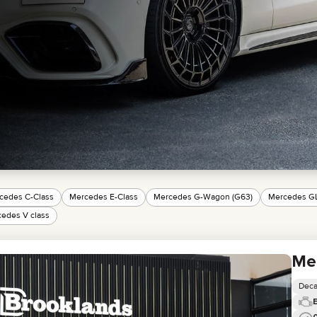
GMC
CHEVROLET
MAZDA
TOYOTA
cedes C-Class
Mercedes E-Class
Mercedes G-Wagon (G63)
Mercedes G
edes V class
Me
Deca