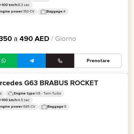
8,3 sec
-100 km/h:
150 CV
4
Engine power:
Baggage:
350
a
490
AED
/ Giorno
Prenotare
rcedes G63 BRABUS ROCKET
o
V8 - Twin-Turbo
Engine type:
4,5 sec
-100 km/h:
585 CV
5
Engine power:
Baggage: