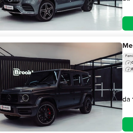
Me
Fami
0
da