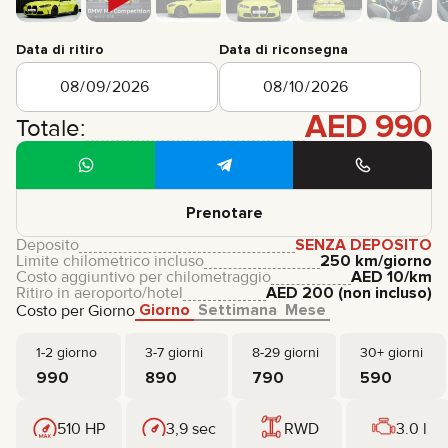
Data di ritiro
Data di riconsegna
AED
990
Totale:
Prenotare
Deposito
SENZA DEPOSITO
Limite chilometrico incluso
250 km/giorno
Costo aggiuntivo per chilometraggio
AED
10
/km
Ritiro in aeroporto/hotel
AED
200
(non incluso)
Giorno
Settimana
Mese
Costo per Giorno
1-2 giorno
3-7 giorni
8-29 giorni
30+ giorni
990
890
790
590
510 HP
3,9 sec
RWD
3.0 l