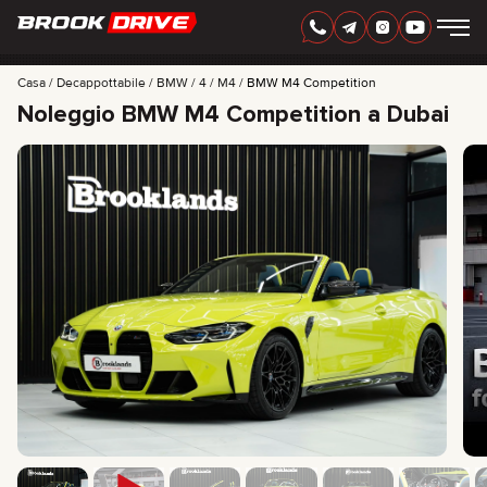
ITALIAN
AED
Casa
Decappottabile
BMW
4
M4
BMW M4 Competition
Noleggio BMW M4 Competition a Dubai
MARCHI
PERIODO DI NOLEGGIO
MIGLIORI OFFERTE
FAQ
CERTIFICATES
RECENSIONI
CONTATTI
COLLABORAZIONE
NOLEGGIA E DIVENTA TUO
+
7 925 283 88 88
+
971 52 193 88 88
info@brook-drive.rent