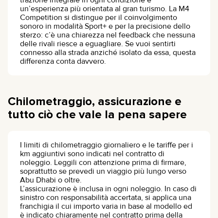
trazione integrale in ogni condizione e
un’esperienza più orientata al gran turismo. La M4
Competition si distingue per il coinvolgimento
sonoro in modalità Sport+ e per la precisione dello
sterzo: c’è una chiarezza nel feedback che nessuna
delle rivali riesce a eguagliare. Se vuoi sentirti
connesso alla strada anziché isolato da essa, questa
differenza conta davvero.
Chilometraggio, assicurazione e
tutto ciò che vale la pena sapere
I limiti di chilometraggio giornaliero e le tariffe per i
km aggiuntivi sono indicati nel contratto di
noleggio. Leggili con attenzione prima di firmare,
soprattutto se prevedi un viaggio più lungo verso
Abu Dhabi o oltre.
L’assicurazione è inclusa in ogni noleggio. In caso di
sinistro con responsabilità accertata, si applica una
franchigia il cui importo varia in base al modello ed
è indicato chiaramente nel contratto prima della