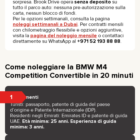
sorpresa. Brook Drive opera
senza deposito
su
tutto il parco auto: nessuna pre-autorizzazione sulla
carta, nessun blocco di fondi.
Per le opzioni settimanali, consulta la pagina
noleggi settimanali a Dubai
. Per contratti mensili
con chilometraggio flessibile e opzioni aggiuntive,
visita la
pagina del noleggio mensile
o contattaci
direttamente su WhatsApp al
+971 52 193 88 88
.
Come noleggiare la BMW M4
Competition Convertible in 20 minuti
1
Documenti
Turisti: passaporto, patente di guida del paese
d’origine e Patente Internazionale (IDP).
Residenti negli Emirati: Emirates ID e patente di guida
UAE.
Età minima: 25 anni. Esperienza di guida
minima: 3 anni.