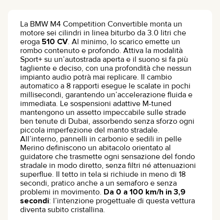
La BMW M4 Competition Convertible monta un
motore sei cilindri in linea biturbo da 3.0 litri che
eroga
510 CV
. Al minimo, lo scarico emette un
rombo contenuto e profondo. Attiva la modalità
Sport+ su un’autostrada aperta e il suono si fa più
tagliente e deciso, con una profondità che nessun
impianto audio potrà mai replicare. Il cambio
automatico a 8 rapporti esegue le scalate in pochi
millisecondi, garantendo un’accelerazione fluida e
immediata. Le sospensioni adattive M-tuned
mantengono un assetto impeccabile sulle strade
ben tenute di Dubai, assorbendo senza sforzo ogni
piccola imperfezione del manto stradale.
All’interno, pannelli in carbonio e sedili in pelle
Merino definiscono un abitacolo orientato al
guidatore che trasmette ogni sensazione del fondo
stradale in modo diretto, senza filtri né attenuazioni
superflue. Il tetto in tela si richiude in meno di 18
secondi, pratico anche a un semaforo e senza
problemi in movimento.
Da 0 a 100 km/h in 3,9
secondi
: l’intenzione progettuale di questa vettura
diventa subito cristallina.