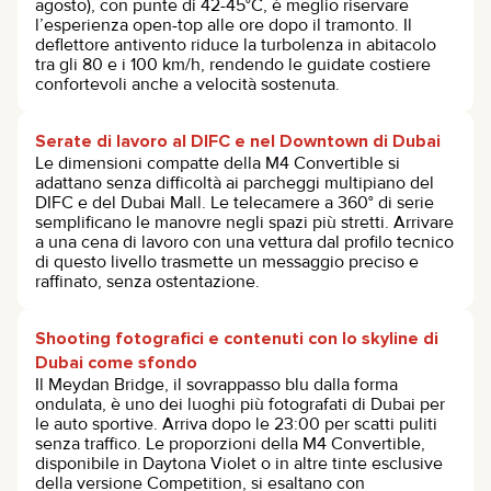
agosto), con punte di 42-45°C, è meglio riservare
l’esperienza open-top alle ore dopo il tramonto. Il
deflettore antivento riduce la turbolenza in abitacolo
tra gli 80 e i 100 km/h, rendendo le guidate costiere
confortevoli anche a velocità sostenuta.
Serate di lavoro al DIFC e nel Downtown di Dubai
Le dimensioni compatte della M4 Convertible si
adattano senza difficoltà ai parcheggi multipiano del
DIFC e del Dubai Mall. Le telecamere a 360° di serie
semplificano le manovre negli spazi più stretti. Arrivare
a una cena di lavoro con una vettura dal profilo tecnico
di questo livello trasmette un messaggio preciso e
raffinato, senza ostentazione.
Shooting fotografici e contenuti con lo skyline di
Dubai come sfondo
Il Meydan Bridge, il sovrappasso blu dalla forma
ondulata, è uno dei luoghi più fotografati di Dubai per
le auto sportive. Arriva dopo le 23:00 per scatti puliti
senza traffico. Le proporzioni della M4 Convertible,
disponibile in Daytona Violet o in altre tinte esclusive
della versione Competition, si esaltano con