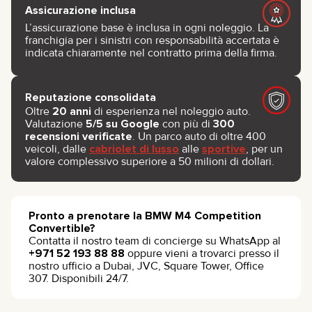
Assicurazione inclusa
L’assicurazione base è inclusa in ogni noleggio. La
franchigia per i sinistri con responsabilità accertata è
indicata chiaramente nel contratto prima della firma.
Reputazione consolidata
Oltre
20 anni
di esperienza nel noleggio auto.
Valutazione
5/5 su Google
con più di
300
recensioni verificate
. Un parco auto di oltre 400
veicoli, dalle
cabriolet di lusso
alle
sportive
, per un
valore complessivo superiore a 50 milioni di dollari.
Pronto a prenotare la BMW M4 Competition
Convertible?
Contatta il nostro team di concierge su WhatsApp al
+971 52 193 88 88
oppure vieni a trovarci presso il
nostro ufficio a Dubai, JVC, Square Tower, Office
307. Disponibili 24/7.