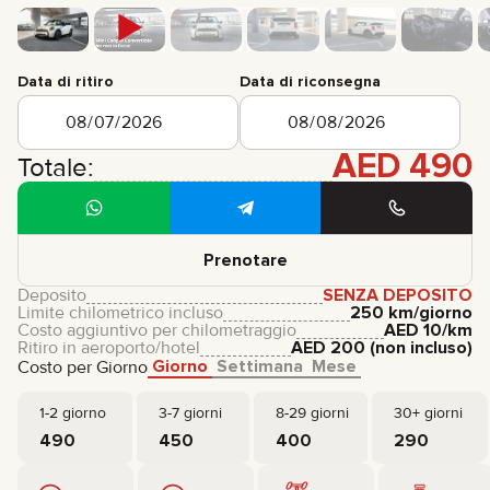
Data di ritiro
Data di riconsegna
AED
490
Totale:
Prenotare
Deposito
SENZA DEPOSITO
Limite chilometrico incluso
250 km/giorno
Costo aggiuntivo per chilometraggio
AED
10
/km
Ritiro in aeroporto/hotel
AED
200
(non incluso)
Giorno
Settimana
Mese
Costo per Giorno
1-2 giorno
3-7 giorni
8-29 giorni
30+ giorni
490
450
400
290