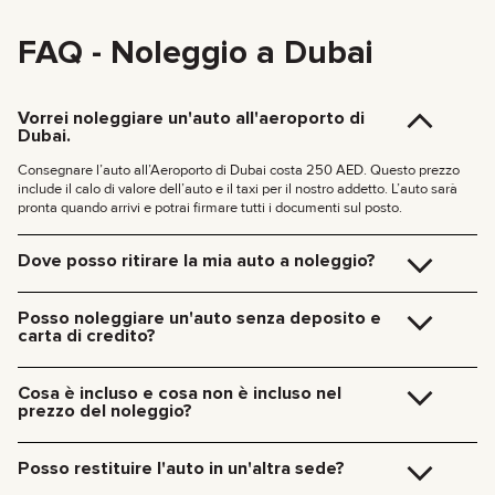
FAQ - Noleggio a Dubai
Vorrei noleggiare un'auto all'aeroporto di
Dubai.
Consegnare l’auto all’Aeroporto di Dubai costa 250 AED. Questo prezzo
include il calo di valore dell’auto e il taxi per il nostro addetto. L’auto sarà
pronta quando arrivi e potrai firmare tutti i documenti sul posto.
Dove posso ritirare la mia auto a noleggio?
Puoi ritirare l’auto direttamente nel nostro ufficio a Dubai (JVC, Square
Tower, Ufficio 307) senza costi aggiuntivi, oppure riceverla comodamente al
Posso noleggiare un'auto senza deposito e
tuo hotel o all’Aeroporto di Dubai. Ci occuperemo di tutto sul posto,
carta di credito?
documenti inclusi.
Tariffe di consegna a Dubai:
Ora non chiediamo più depositi per le nostre auto. Non serve neanche una
carta di credito: puoi pagare il noleggio come preferisci, anche in contanti o
185 AED (+5% IVA) per la consegna diurna (09:00 – 21:00)
Cosa è incluso e cosa non è incluso nel
criptovalute.
235 AED (+5% IVA) per la consegna notturna (21:00 – 09:00)
prezzo del noleggio?
La consegna negli altri Emirati è disponibile su richiesta.
Il prezzo del noleggio, oltre alla tariffa per l’uso dell’auto, include: il
noleggio, l’assicurazione, i servizi del manager, assistenza tecnica 24/7.
Posso restituire l'auto in un'altra sede?
Costi aggiuntivi includono: carburante, pedaggi, multe, chilometraggio
eccessivo.
Possiamo prendere l’auto noi. Fai sapere al nostro responsabile quando e