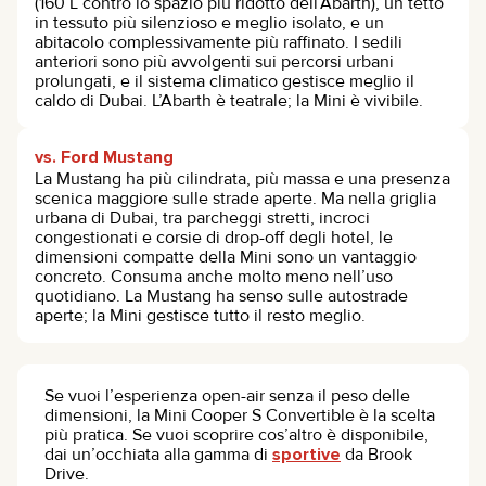
(160 L contro lo spazio più ridotto dell’Abarth), un tetto
in tessuto più silenzioso e meglio isolato, e un
abitacolo complessivamente più raffinato. I sedili
anteriori sono più avvolgenti sui percorsi urbani
prolungati, e il sistema climatico gestisce meglio il
caldo di Dubai. L’Abarth è teatrale; la Mini è vivibile.
vs. Ford Mustang
La Mustang ha più cilindrata, più massa e una presenza
scenica maggiore sulle strade aperte. Ma nella griglia
urbana di Dubai, tra parcheggi stretti, incroci
congestionati e corsie di drop-off degli hotel, le
dimensioni compatte della Mini sono un vantaggio
concreto. Consuma anche molto meno nell’uso
quotidiano. La Mustang ha senso sulle autostrade
aperte; la Mini gestisce tutto il resto meglio.
Se vuoi l’esperienza open-air senza il peso delle
dimensioni, la Mini Cooper S Convertible è la scelta
più pratica. Se vuoi scoprire cos’altro è disponibile,
dai un’occhiata alla gamma di
sportive
da Brook
Drive.