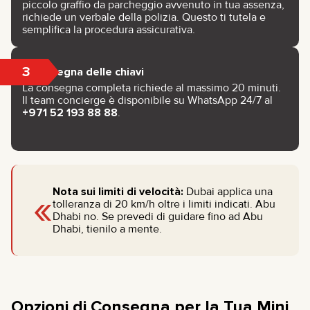
piccolo graffio da parcheggio avvenuto in tua assenza,
richiede un verbale della polizia. Questo ti tutela e
semplifica la procedura assicurativa.
3
Consegna delle chiavi
La consegna completa richiede al massimo 20 minuti.
Il team concierge è disponibile su WhatsApp 24/7 al
+971 52 193 88 88
.
«
Nota sui limiti di velocità:
Dubai applica una
tolleranza di 20 km/h oltre i limiti indicati. Abu
Dhabi no. Se prevedi di guidare fino ad Abu
Dhabi, tienilo a mente.
Opzioni di Consegna per la Tua Mini