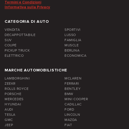
Termini e Condizioni
Informativa sulla Privacy
CATEGORIA DI AUTO
VENDITA
SPORTIVI
DECAPPOTTABILE
LUSSO
SUV
FAMIGLIA
COUPÉ
MUSCLE
PICKUP TRUCK
BERLINA
ELETTRICO
ECONOMICA
MARCHE AUTOMOBILISTICHE
LAMBORGHINI
MCLAREN
ZEEKR
FERRARI
ROLLS ROYCE
BENTLEY
PORSCHE
BMW
MERCEDES
MINI COOPER
HYUNDAI
CADILLAC
AUDI
FORD
TESLA
LINCOLN
GMC
MAZDA
JEEP
FIAT