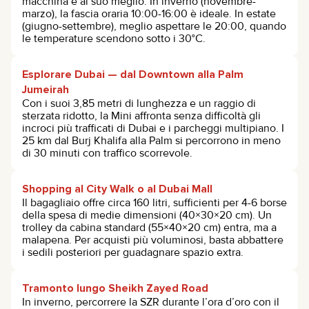
macchina è al suo meglio. In inverno (novembre-
marzo), la fascia oraria 10:00-16:00 è ideale. In estate
(giugno-settembre), meglio aspettare le 20:00, quando
le temperature scendono sotto i 30°C.
Esplorare Dubai — dal Downtown alla Palm
Jumeirah
Con i suoi 3,85 metri di lunghezza e un raggio di
sterzata ridotto, la Mini affronta senza difficoltà gli
incroci più trafficati di Dubai e i parcheggi multipiano. I
25 km dal Burj Khalifa alla Palm si percorrono in meno
di 30 minuti con traffico scorrevole.
Shopping al City Walk o al Dubai Mall
Il bagagliaio offre circa 160 litri, sufficienti per 4-6 borse
della spesa di medie dimensioni (40×30×20 cm). Un
trolley da cabina standard (55×40×20 cm) entra, ma a
malapena. Per acquisti più voluminosi, basta abbattere
i sedili posteriori per guadagnare spazio extra.
Tramonto lungo Sheikh Zayed Road
In inverno, percorrere la SZR durante l’ora d’oro con il