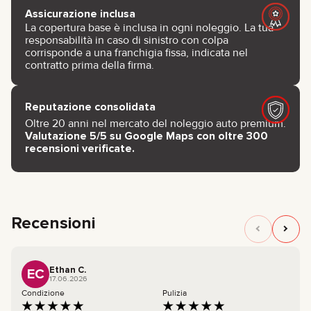
Assicurazione inclusa
La copertura base è inclusa in ogni noleggio. La tua
responsabilità in caso di sinistro con colpa
corrisponde a una franchigia fissa, indicata nel
contratto prima della firma.
Reputazione consolidata
Oltre 20 anni nel mercato del noleggio auto premium.
Valutazione 5/5 su Google Maps con oltre 300
recensioni verificate.
Recensioni
Ethan C.
EC
17.06.2026
Condizione
Pulizia