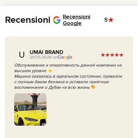
Il giorno del noleggio, firma il contratto e prendi le chiavi.
Recensioni
Recensioni
5
Google
UMAI BRAND
U
29.05.2026 on
Обслуживание и оперативность данной компании на
высшем уровне
Машина оказалась в идеальном состоянии, привезли
с полным баком бензина и оставили приятные
воспоминания о Дубае на всю жизнь