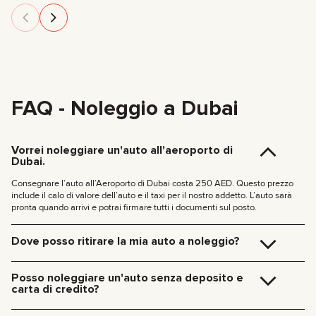
FAQ - Noleggio a Dubai
Vorrei noleggiare un'auto all'aeroporto di
Dubai.
Consegnare l’auto all’Aeroporto di Dubai costa 250 AED. Questo prezzo
include il calo di valore dell’auto e il taxi per il nostro addetto. L’auto sarà
pronta quando arrivi e potrai firmare tutti i documenti sul posto.
Dove posso ritirare la mia auto a noleggio?
Puoi ritirare l’auto direttamente nel nostro ufficio a Dubai (JVC, Square
Tower, Ufficio 307) senza costi aggiuntivi, oppure riceverla comodamente al
Posso noleggiare un'auto senza deposito e
tuo hotel o all’Aeroporto di Dubai. Ci occuperemo di tutto sul posto,
carta di credito?
documenti inclusi.
Tariffe di consegna a Dubai:
Ora non chiediamo più depositi per le nostre auto. Non serve neanche una
carta di credito: puoi pagare il noleggio come preferisci, anche in contanti o
185 AED (+5% IVA) per la consegna diurna (09:00 – 21:00)