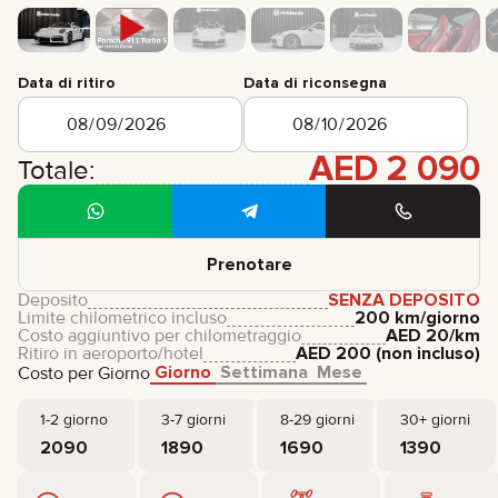
Data di ritiro
Data di riconsegna
AED
2 090
Totale:
Prenotare
Deposito
SENZA DEPOSITO
Limite chilometrico incluso
200 km/giorno
Costo aggiuntivo per chilometraggio
AED
20
/km
Ritiro in aeroporto/hotel
AED
200
(non incluso)
Giorno
Settimana
Mese
Costo per Giorno
1-2 giorno
3-7 giorni
8-29 giorni
30+ giorni
2090
1890
1690
1390