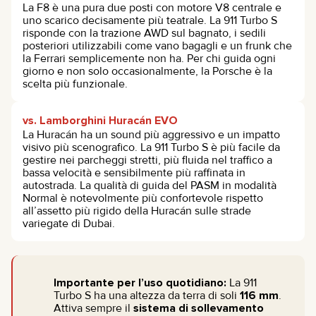
La F8 è una pura due posti con motore V8 centrale e
uno scarico decisamente più teatrale. La 911 Turbo S
risponde con la trazione AWD sul bagnato, i sedili
posteriori utilizzabili come vano bagagli e un frunk che
la Ferrari semplicemente non ha. Per chi guida ogni
giorno e non solo occasionalmente, la Porsche è la
scelta più funzionale.
vs. Lamborghini Huracán EVO
La Huracán ha un sound più aggressivo e un impatto
visivo più scenografico. La 911 Turbo S è più facile da
gestire nei parcheggi stretti, più fluida nel traffico a
bassa velocità e sensibilmente più raffinata in
autostrada. La qualità di guida del PASM in modalità
Normal è notevolmente più confortevole rispetto
all’assetto più rigido della Huracán sulle strade
variegate di Dubai.
Importante per l’uso quotidiano:
La 911
Turbo S ha una altezza da terra di soli
116 mm
.
Attiva sempre il
sistema di sollevamento