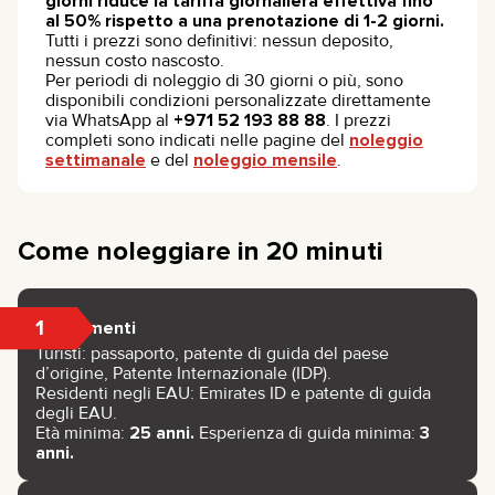
giorni riduce la tariffa giornaliera effettiva fino
al 50% rispetto a una prenotazione di 1-2 giorni.
Tutti i prezzi sono definitivi: nessun deposito,
nessun costo nascosto.
Per periodi di noleggio di 30 giorni o più, sono
disponibili condizioni personalizzate direttamente
via WhatsApp al
+971 52 193 88 88
. I prezzi
completi sono indicati nelle pagine del
noleggio
settimanale
e del
noleggio mensile
.
Come noleggiare in 20 minuti
1
Documenti
Turisti: passaporto, patente di guida del paese
d’origine, Patente Internazionale (IDP).
Residenti negli EAU: Emirates ID e patente di guida
degli EAU.
Età minima:
25 anni.
Esperienza di guida minima:
3
anni.