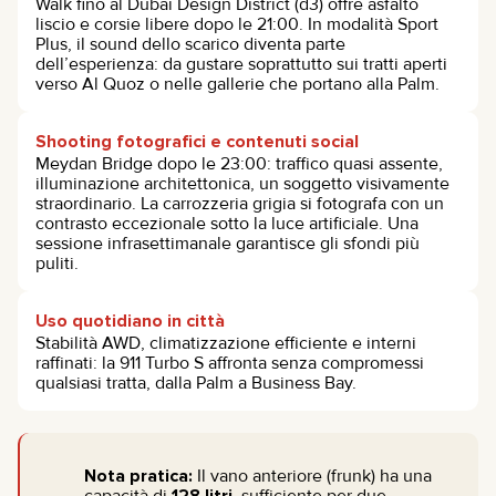
Walk fino al Dubai Design District (d3) offre asfalto
liscio e corsie libere dopo le 21:00. In modalità Sport
Plus, il sound dello scarico diventa parte
dell’esperienza: da gustare soprattutto sui tratti aperti
verso Al Quoz o nelle gallerie che portano alla Palm.
Shooting fotografici e contenuti social
Meydan Bridge dopo le 23:00: traffico quasi assente,
illuminazione architettonica, un soggetto visivamente
straordinario. La carrozzeria grigia si fotografa con un
contrasto eccezionale sotto la luce artificiale. Una
sessione infrasettimanale garantisce gli sfondi più
puliti.
Uso quotidiano in città
Stabilità AWD, climatizzazione efficiente e interni
raffinati: la 911 Turbo S affronta senza compromessi
qualsiasi tratta, dalla Palm a Business Bay.
Nota pratica:
Il vano anteriore (frunk) ha una
capacità di
128 litri
, sufficiente per due