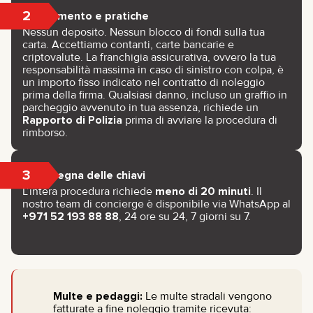
2
Pagamento e pratiche
Nessun deposito. Nessun blocco di fondi sulla tua
carta. Accettiamo contanti, carte bancarie e
criptovalute. La franchigia assicurativa, ovvero la tua
responsabilità massima in caso di sinistro con colpa, è
un importo fisso indicato nel contratto di noleggio
prima della firma. Qualsiasi danno, incluso un graffio in
parcheggio avvenuto in tua assenza, richiede un
Rapporto di Polizia
prima di avviare la procedura di
rimborso.
3
Consegna delle chiavi
L’intera procedura richiede
meno di 20 minuti
. Il
nostro team di concierge è disponibile via WhatsApp al
+971 52 193 88 88
, 24 ore su 24, 7 giorni su 7.
Multe e pedaggi:
Le multe stradali vengono
fatturate a fine noleggio tramite ricevuta: