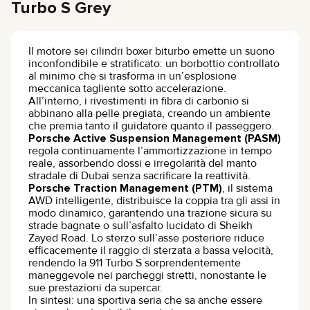
Turbo S Grey
Il motore sei cilindri boxer biturbo emette un suono
inconfondibile e stratificato: un borbottio controllato
al minimo che si trasforma in un’esplosione
meccanica tagliente sotto accelerazione.
All’interno, i rivestimenti in fibra di carbonio si
abbinano alla pelle pregiata, creando un ambiente
che premia tanto il guidatore quanto il passeggero.
Porsche Active Suspension Management (PASM)
regola continuamente l’ammortizzazione in tempo
reale, assorbendo dossi e irregolarità del manto
stradale di Dubai senza sacrificare la reattività.
Porsche Traction Management (PTM)
, il sistema
AWD intelligente, distribuisce la coppia tra gli assi in
modo dinamico, garantendo una trazione sicura su
strade bagnate o sull’asfalto lucidato di Sheikh
Zayed Road. Lo sterzo sull’asse posteriore riduce
efficacemente il raggio di sterzata a bassa velocità,
rendendo la 911 Turbo S sorprendentemente
maneggevole nei parcheggi stretti, nonostante le
sue prestazioni da supercar.
In sintesi: una sportiva seria che sa anche essere