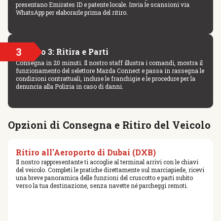
presentano Emirates ID e patente locale. Invia le scansioni via
WhatsApp per elaborarle prima del ritiro.
3
Passo 3: Ritira e Parti
Consegna in 20 minuti. Il nostro staff illustra i comandi, mostra il
funzionamento del selettore Mazda Connect e passa in rassegna le
condizioni contrattuali, incluse le franchigie e le procedure per la
denuncia alla Polizia in caso di danni.
Opzioni di Consegna e Ritiro del Veicolo
Ritiro all'Aeroporto di Dubai (DXB)
Il nostro rappresentante ti accoglie al terminal arrivi con le chiavi
del veicolo. Completi le pratiche direttamente sul marciapiede, ricevi
una breve panoramica delle funzioni del cruscotto e parti subito
verso la tua destinazione, senza navette né parcheggi remoti.