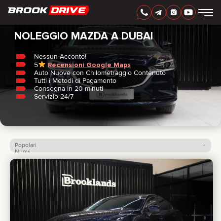
Casa
/
Mazda
ITALIAN
AED
NOLEGGIO MAZDA A DUBAI
Nessun Acconto!
5
Recensioni Google Maps
MARCHI
Auto Nuove con Chilometraggio Contenuto
PERIODO DI NOLEGGIO
Tutti i Metodi di Pagamento
MIGLIORI OFFERTE
Consegna in 20 minuti
FAQ
Servizio 24/7
CERTIFICATES
RECENSIONI
CONTATTI
COLLABORAZIONE
NOLEGGIA E DIVENTA TUO
Popolari
Nuovi
Prezzo: dal più basso
+
7 925 283 88 88
Prezzo: dal più alto
+
971 52 193 88 88
info@brook-drive.rent