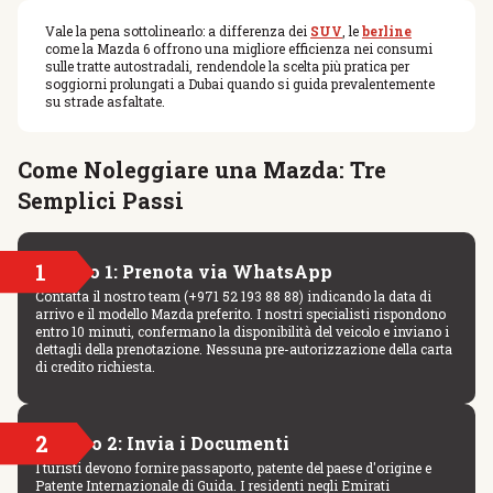
Vale la pena sottolinearlo: a differenza dei
SUV
, le
berline
come la Mazda 6 offrono una migliore efficienza nei consumi
sulle tratte autostradali, rendendole la scelta più pratica per
soggiorni prolungati a Dubai quando si guida prevalentemente
su strade asfaltate.
Come Noleggiare una Mazda: Tre
Semplici Passi
1
Passo 1: Prenota via WhatsApp
Contatta il nostro team (+971 52 193 88 88) indicando la data di
arrivo e il modello Mazda preferito. I nostri specialisti rispondono
entro 10 minuti, confermano la disponibilità del veicolo e inviano i
dettagli della prenotazione. Nessuna pre-autorizzazione della carta
di credito richiesta.
2
Passo 2: Invia i Documenti
I turisti devono fornire passaporto, patente del paese d'origine e
Patente Internazionale di Guida. I residenti negli Emirati