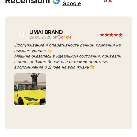
Recensioni
5
Google
UMAI BRAND
U
29.05.2026 on
Обслуживание и оперативность данной компании на
высшем уровне
Машина оказалась в идеальном состоянии, привезли
с полным баком бензина и оставили приятные
воспоминания о Дубае на всю жизнь