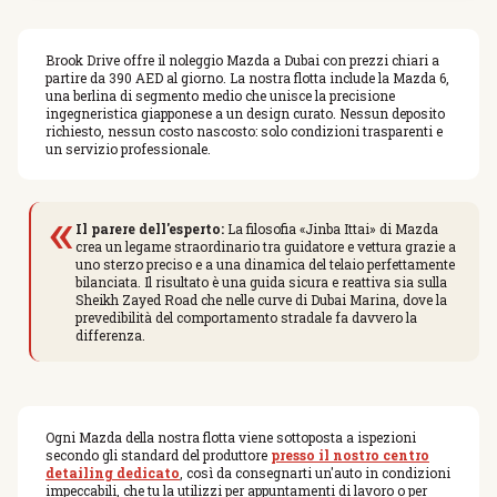
Brook Drive offre il noleggio Mazda a Dubai con prezzi chiari a
partire da 390 AED al giorno. La nostra flotta include la Mazda 6,
una berlina di segmento medio che unisce la precisione
ingegneristica giapponese a un design curato. Nessun deposito
richiesto, nessun costo nascosto: solo condizioni trasparenti e
un servizio professionale.
«
Il parere dell'esperto:
La filosofia «Jinba Ittai» di Mazda
crea un legame straordinario tra guidatore e vettura grazie a
uno sterzo preciso e a una dinamica del telaio perfettamente
bilanciata. Il risultato è una guida sicura e reattiva sia sulla
Sheikh Zayed Road che nelle curve di Dubai Marina, dove la
prevedibilità del comportamento stradale fa davvero la
differenza.
Ogni Mazda della nostra flotta viene sottoposta a ispezioni
secondo gli standard del produttore
presso il nostro centro
detailing dedicato
, così da consegnarti un'auto in condizioni
impeccabili, che tu la utilizzi per appuntamenti di lavoro o per