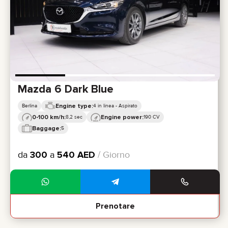
Mazda 6 Dark Blue
Engine type:
Berlina
4 in linea - Aspirato
0-100 km/h:
Engine power:
8,2 sec
190 CV
Baggage:
5
da
300
a
540
AED
/ Giorno
Prenotare