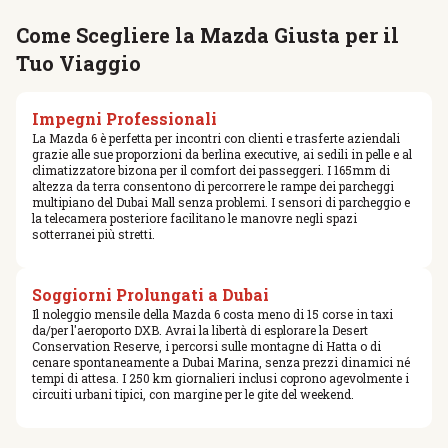
Come Scegliere la Mazda Giusta per il
Tuo Viaggio
Impegni Professionali
La Mazda 6 è perfetta per incontri con clienti e trasferte aziendali
grazie alle sue proporzioni da berlina executive, ai sedili in pelle e al
climatizzatore bizona per il comfort dei passeggeri. I 165mm di
altezza da terra consentono di percorrere le rampe dei parcheggi
multipiano del Dubai Mall senza problemi. I sensori di parcheggio e
la telecamera posteriore facilitano le manovre negli spazi
sotterranei più stretti.
Soggiorni Prolungati a Dubai
Il noleggio mensile della Mazda 6 costa meno di 15 corse in taxi
da/per l'aeroporto DXB. Avrai la libertà di esplorare la Desert
Conservation Reserve, i percorsi sulle montagne di Hatta o di
cenare spontaneamente a Dubai Marina, senza prezzi dinamici né
tempi di attesa. I 250 km giornalieri inclusi coprono agevolmente i
circuiti urbani tipici, con margine per le gite del weekend.