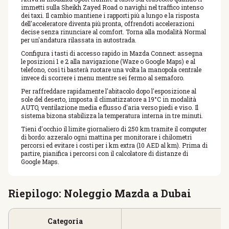
immetti sulla Sheikh Zayed Road o navighi nel traffico intenso
dei taxi. Il cambio mantiene i rapporti più a lungo e la risposta
dell'acceleratore diventa più pronta, offrendoti accelerazioni
decise senza rinunciare al comfort. Torna alla modalità Normal
per un'andatura rilassata in autostrada.
Configura i tasti di accesso rapido in Mazda Connect: assegna
le posizioni 1 e 2 alla navigazione (Waze o Google Maps) e al
telefono, così ti basterà ruotare una volta la manopola centrale
invece di scorrere i menu mentre sei fermo al semaforo.
Per raffreddare rapidamente l'abitacolo dopo l'esposizione al
sole del deserto, imposta il climatizzatore a 19°C in modalità
AUTO, ventilazione media e flusso d'aria verso piedi e viso. Il
sistema bizona stabilizza la temperatura interna in tre minuti.
Tieni d'occhio il limite giornaliero di 250 km tramite il computer
di bordo: azzeralo ogni mattina per monitorare i chilometri
percorsi ed evitare i costi per i km extra (10 AED al km). Prima di
partire, pianifica i percorsi con il calcolatore di distanze di
Google Maps.
Riepilogo: Noleggio Mazda a Dubai
Categoria