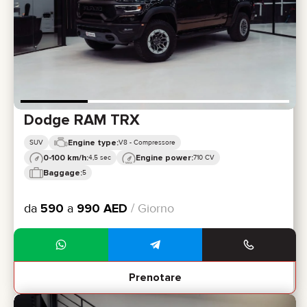
Dodge RAM TRX
Engine type:
SUV
V8 - Compressore
0-100 km/h:
Engine power:
4,5 sec
710 CV
Baggage:
5
da
590
a
990
AED
/ Giorno
Prenotare