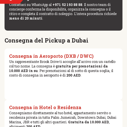
Contattaci su WhatsApp al
+971 52 193 88 88
. Il nostro team di
concierge conferma la disponibilità, organizza la consegna o il
ritiro e completa il contratto di noleggio. L'intera procedura richiede
meno di 20 minuti
.
Consegna del Pickup a Dubai
Consegna in Aeroporto (DXB / DWC)
Un rappresentante Brook Drive ti accoglie all'arrivo con un cartello
col tuo nome. La consegna è
gratuita per prenotazioni da
10.000 AED in su
. Per prenotazioni al di sotto di questa soglia, il
costo di consegna in aeroporto è di
200 AED
.
Consegna in Hotel o Residenza
Consegniamo direttamente al tuo hotel, appartamento servito o
residenza privata in tutta Palm Jumeirah, Downtown Dubai, Dubai
Marina, JBR e tutti gli altri quartieri.
Gratuita da 10.000 AED
,
altrimenti
200 AED
.