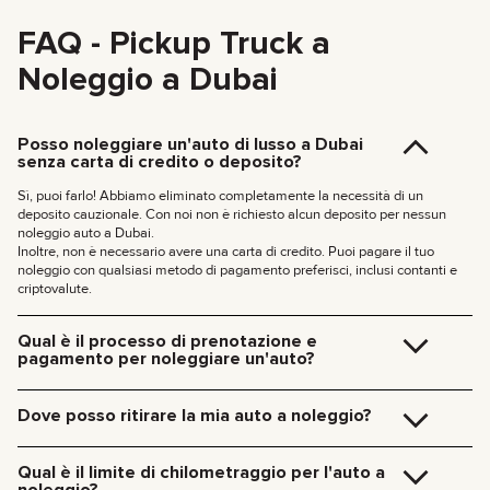
FAQ - Pickup Truck a
Noleggio a Dubai
Posso noleggiare un'auto di lusso a Dubai
senza carta di credito o deposito?
Sì, puoi farlo! Abbiamo eliminato completamente la necessità di un
deposito cauzionale. Con noi non è richiesto alcun deposito per nessun
noleggio auto a Dubai.
Inoltre, non è necessario avere una carta di credito. Puoi pagare il tuo
noleggio con qualsiasi metodo di pagamento preferisci, inclusi contanti e
criptovalute.
Qual è il processo di prenotazione e
pagamento per noleggiare un'auto?
Prenotare è semplice e veloce. Segui questi passaggi:
Scegli le date che preferisci e seleziona il veicolo.
Dove posso ritirare la mia auto a noleggio?
Clicca sul pulsante
«Noleggia»
nella scheda dell’auto per
compilare un breve modulo, OPPURE contattaci direttamente su
Puoi ritirare l’auto direttamente nel nostro ufficio a Dubai (JVC, Square
Telegram o WhatsApp.
Tower, Ufficio 307) senza costi aggiuntivi, oppure riceverla comodamente al
Qual è il limite di chilometraggio per l'auto a
Il nostro specialista ti contatterà per elaborare i tuoi documenti e
tuo hotel o all’Aeroporto di Dubai. Ci occuperemo di tutto sul posto,