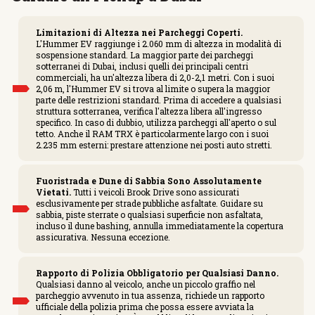
Limitazioni di Altezza nei Parcheggi Coperti.
L'Hummer EV raggiunge i 2.060 mm di altezza in modalità di
sospensione standard. La maggior parte dei parcheggi
sotterranei di Dubai, inclusi quelli dei principali centri
commerciali, ha un'altezza libera di 2,0-2,1 metri. Con i suoi
2,06 m, l'Hummer EV si trova al limite o supera la maggior
parte delle restrizioni standard. Prima di accedere a qualsiasi
struttura sotterranea, verifica l'altezza libera all'ingresso
specifico. In caso di dubbio, utilizza parcheggi all'aperto o sul
tetto. Anche il RAM TRX è particolarmente largo con i suoi
2.235 mm esterni: prestare attenzione nei posti auto stretti.
Fuoristrada e Dune di Sabbia Sono Assolutamente
Vietati.
Tutti i veicoli Brook Drive sono assicurati
esclusivamente per strade pubbliche asfaltate. Guidare su
sabbia, piste sterrate o qualsiasi superficie non asfaltata,
incluso il dune bashing, annulla immediatamente la copertura
assicurativa. Nessuna eccezione.
Rapporto di Polizia Obbligatorio per Qualsiasi Danno.
Qualsiasi danno al veicolo, anche un piccolo graffio nel
parcheggio avvenuto in tua assenza, richiede un rapporto
ufficiale della polizia prima che possa essere avviata la