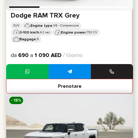
Dodge RAM TRX Grey
Engine type:
SUV
V8 - Compressore
0-100 km/h:
Engine power:
4,2 sec
702 CV
Baggage:
5
da
690
a
1 090
AED
/ Giorno
Prenotare
- 15%