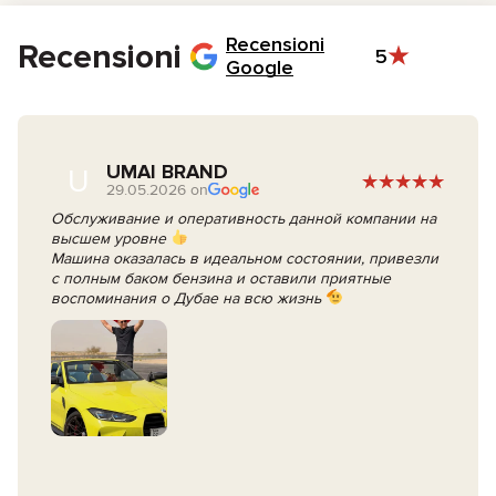
Recensioni
Recensioni
5
Google
UMAI BRAND
U
29.05.2026 on
Обслуживание и оперативность данной компании на
высшем уровне
Машина оказалась в идеальном состоянии, привезли
с полным баком бензина и оставили приятные
воспоминания о Дубае на всю жизнь