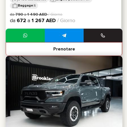
Baggage:
5
da
790
a
1 490
AED
/ Giorno
da
672
a
1 267
AED
/ Giorno
Prenotare