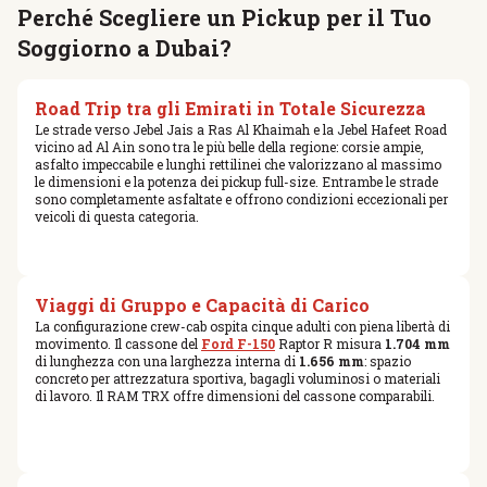
Perché Scegliere un Pickup per il Tuo
Soggiorno a Dubai?
Road Trip tra gli Emirati in Totale Sicurezza
Le strade verso Jebel Jais a Ras Al Khaimah e la Jebel Hafeet Road
vicino ad Al Ain sono tra le più belle della regione: corsie ampie,
asfalto impeccabile e lunghi rettilinei che valorizzano al massimo
le dimensioni e la potenza dei pickup full-size. Entrambe le strade
sono completamente asfaltate e offrono condizioni eccezionali per
veicoli di questa categoria.
Viaggi di Gruppo e Capacità di Carico
La configurazione crew-cab ospita cinque adulti con piena libertà di
movimento. Il cassone del
Ford F-150
Raptor R misura
1.704 mm
di lunghezza con una larghezza interna di
1.656 mm
: spazio
concreto per attrezzatura sportiva, bagagli voluminosi o materiali
di lavoro. Il RAM TRX offre dimensioni del cassone comparabili.