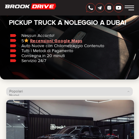
Casa
/
Pickup Truck
ITALIAN
AED
PICKUP TRUCK A NOLEGGIO A DUBAI
Nessun Acconto!
5
Recensioni Google Maps
MARCHI
Auto Nuove con Chilometraggio Contenuto
PERIODO DI NOLEGGIO
Tutti i Metodi di Pagamento
MIGLIORI OFFERTE
Consegna in 20 minuti
FAQ
Servizio 24/7
CERTIFICATES
RECENSIONI
CONTATTI
COLLABORAZIONE
NOLEGGIA E DIVENTA TUO
Popolari
Nuovi
Prezzo: dal più basso
+
7 925 283 88 88
Prezzo: dal più alto
+
971 52 193 88 88
info@brook-drive.rent