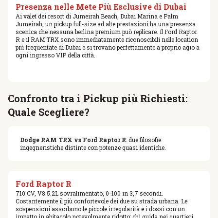
Presenza nelle Mete Più Esclusive di Dubai
Ai valet dei resort di Jumeirah Beach, Dubai Marina e Palm
Jumeirah, un pickup full-size ad alte prestazioni ha una presenza
scenica che nessuna berlina premium può replicare. Il Ford Raptor
R e il RAM TRX sono immediatamente riconoscibili nelle location
più frequentate di Dubai e si trovano perfettamente a proprio agio a
ogni ingresso VIP della città.
Confronto tra i Pickup più Richiesti:
Quale Scegliere?
Dodge RAM TRX vs Ford Raptor R
: due filosofie
ingegneristiche distinte con potenze quasi identiche.
Ford Raptor R
710 CV, V8 5.2L sovralimentato, 0-100 in 3,7 secondi.
Costantemente il più confortevole dei due su strada urbana. Le
sospensioni assorbono le piccole irregolarità e i dossi con un
impatto in abitacolo notevolmente ridotto: chi guida nei quartieri