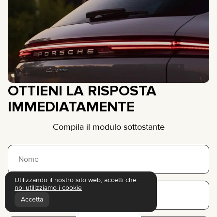
OTTIENI LA RISPOSTA
IMMEDIATAMENTE
Compila il modulo sottostante
Utilizzando il nostro sito web, accetti che
noi utilizziamo i cookie
+1
United
Accetta
States
+1
Filtri