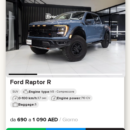
Ford Raptor R
Engine type:
SUV
V8 - Compressore
0-100 km/h:
Engine power:
3,7 sec
710 CV
Baggage:
5
da
690
a
1 090
AED
/ Giorno