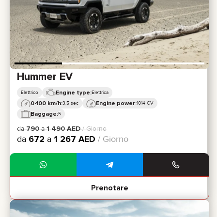
Hummer EV
Engine type:
Elettrico
Elettrica
0-100 km/h:
Engine power:
3,5 sec
1014 CV
Baggage:
5
da
790
a
1 490
AED
/ Giorno
da
672
a
1 267
AED
/ Giorno
Prenotare