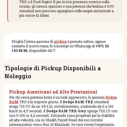
TRX o il Ford Raptor R per la loro presenza scenica sulla
strada, gli interni spaziosi e una potenza che berlina e SUV
standard non possono eguagliare sulle ampie autostrade a
più corsie di Dubai.
Sfoglia l'intera gamma di
pickup
e prenota online, oppure
contatta il nostro team di concierge su WhatsApp al
+971 52
193 88 88
, disponibile 24/7.
Tipologie di Pickup Disponibili a
Noleggio
Pickup Americani ad Alte Prestazioni
Per chi cerca potenza bruta e un look aggressivo, la gamma
Dodge
RAM
TRX è la risposta giusta. Il
Dodge RAM TRX
standard
eroga 710 CV da un V8 6.2L sovralimentato, scattando da 0 a 100
km/h in 4,5 secondi. Il
Dodge RAM TRX Grey
spinge 702 CV con
uno 0-100 in 4,2 secondi. Entrambi sono progettati per la stabilità
ad alta velocità, sia su Sheikh Zayed Road che sui corridoi
interemiratini verso Ras Al Khaimah. Se vuoi vivere l'esperienza