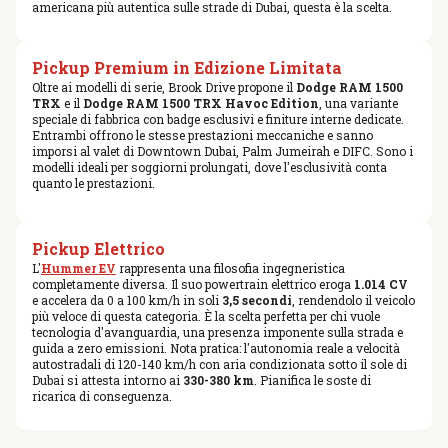
americana più autentica sulle strade di Dubai, questa è la scelta.
Pickup Premium in Edizione Limitata
Oltre ai modelli di serie, Brook Drive propone il
Dodge RAM 1500
TRX
e il
Dodge RAM 1500 TRX Havoc Edition
, una variante
speciale di fabbrica con badge esclusivi e finiture interne dedicate.
Entrambi offrono le stesse prestazioni meccaniche e sanno
imporsi al valet di Downtown Dubai, Palm Jumeirah e DIFC. Sono i
modelli ideali per soggiorni prolungati, dove l'esclusività conta
quanto le prestazioni.
Pickup Elettrico
L'
Hummer EV
rappresenta una filosofia ingegneristica
completamente diversa. Il suo powertrain elettrico eroga
1.014 CV
e accelera da 0 a 100 km/h in soli
3,5 secondi
, rendendolo il veicolo
più veloce di questa categoria. È la scelta perfetta per chi vuole
tecnologia d'avanguardia, una presenza imponente sulla strada e
guida a zero emissioni. Nota pratica: l'autonomia reale a velocità
autostradali di 120-140 km/h con aria condizionata sotto il sole di
Dubai si attesta intorno ai
330-380 km
. Pianifica le soste di
ricarica di conseguenza.