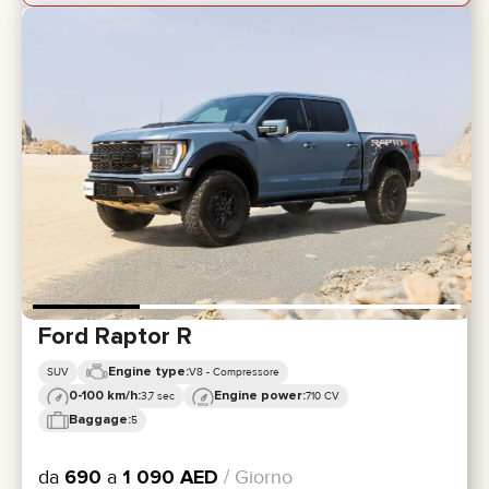
Ford Raptor R
Engine type:
SUV
V8 - Compressore
0-100 km/h:
Engine power:
3,7 sec
710 CV
Baggage:
5
da
690
a
1 090
AED
/ Giorno