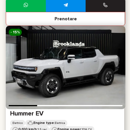
Prenotare
- 15%
Hummer EV
Engine type:
Elettrico
Elettrica
0-100 km/h:
Engine power:
3,5 sec
1014 CV