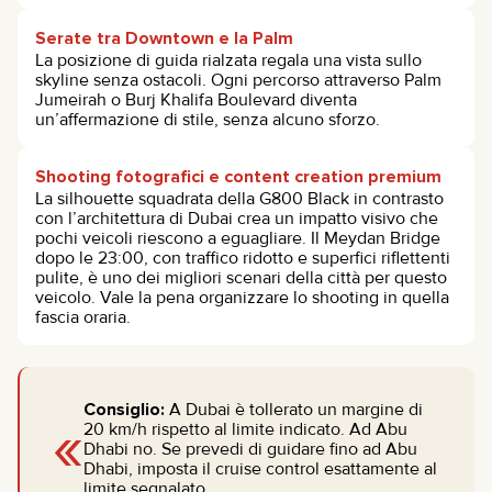
Serate tra Downtown e la Palm
La posizione di guida rialzata regala una vista sullo
skyline senza ostacoli. Ogni percorso attraverso Palm
Jumeirah o Burj Khalifa Boulevard diventa
un’affermazione di stile, senza alcuno sforzo.
Shooting fotografici e content creation premium
La silhouette squadrata della G800 Black in contrasto
con l’architettura di Dubai crea un impatto visivo che
pochi veicoli riescono a eguagliare. Il Meydan Bridge
dopo le 23:00, con traffico ridotto e superfici riflettenti
pulite, è uno dei migliori scenari della città per questo
veicolo. Vale la pena organizzare lo shooting in quella
fascia oraria.
Consiglio:
A Dubai è tollerato un margine di
«
20 km/h rispetto al limite indicato. Ad Abu
Dhabi no. Se prevedi di guidare fino ad Abu
Dhabi, imposta il cruise control esattamente al
limite segnalato.