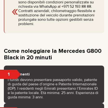
sono disponibili condizioni personalizzate su
«
richiesta via WhatsApp al +971 52 193 88 88.
Contratti aziendali, chilometraggio flessibile e
sostituzione del veicolo durante prenotazioni
prolungate sono tutte opzioni gestibili senza
problemi.
Come noleggiare la Mercedes G800
Black in 20 minuti
1
Documenti
I turisti devono presentare passaporto valido, patente
di guida del paese d’origine e Patente Internazionale
(IDP). I residenti negli Emirati presentano l’Emirates ID
e la patente locale. Età minima: 25 anni. Esperienza di
guida minima: 3 anni.