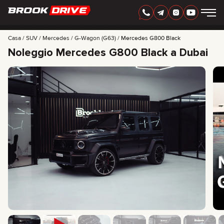
ITALIAN
AED
Casa
SUV
Mercedes
G-Wagon (G63)
Mercedes G800 Black
Noleggio Mercedes G800 Black a Dubai
MARCHI
PERIODO DI NOLEGGIO
MIGLIORI OFFERTE
FAQ
CERTIFICATES
RECENSIONI
CONTATTI
COLLABORAZIONE
NOLEGGIA E DIVENTA TUO
+
7 925 283 88 88
+
971 52 193 88 88
info@brook-drive.rent