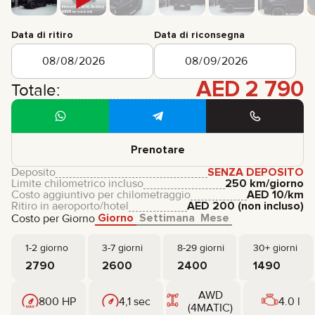
Data di ritiro
Data di riconsegna
AED
2 790
Totale:
Prenotare
Deposito
SENZA DEPOSITO
Limite chilometrico incluso
250 km/giorno
Costo aggiuntivo per chilometraggio
AED
10
/km
Ritiro in aeroporto/hotel
AED
200
(non incluso)
Giorno
Settimana
Mese
Costo per Giorno
1-2 giorno
3-7 giorni
8-29 giorni
30+ giorni
2790
2600
2400
1490
AWD
800 HP
4,1 sec
4.0 l
(4MATIC)