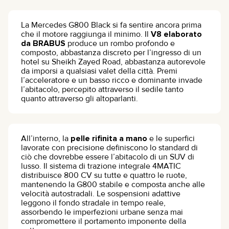
La Mercedes G800 Black si fa sentire ancora prima
che il motore raggiunga il minimo. Il
V8 elaborato
da BRABUS
produce un rombo profondo e
composto, abbastanza discreto per l’ingresso di un
hotel su Sheikh Zayed Road, abbastanza autorevole
da imporsi a qualsiasi valet della città. Premi
l’acceleratore e un basso ricco e dominante invade
l’abitacolo, percepito attraverso il sedile tanto
quanto attraverso gli altoparlanti.
All’interno, la
pelle rifinita a mano
e le superfici
lavorate con precisione definiscono lo standard di
ciò che dovrebbe essere l’abitacolo di un SUV di
lusso. Il sistema di trazione integrale 4MATIC
distribuisce 800 CV su tutte e quattro le ruote,
mantenendo la G800 stabile e composta anche alle
velocità autostradali. Le sospensioni adattive
leggono il fondo stradale in tempo reale,
assorbendo le imperfezioni urbane senza mai
compromettere il portamento imponente della