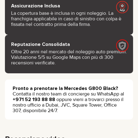
Assicurazione Inclusa
La copertura base è inclusa in ogni noleggio. La
franchigia applicabile in caso di sinistro con colpa è
fissata nel contratto prima della firma.
Reputazione Consolidata
Oltre 20 anni nel mercato del noleggio auto premium.
Valutazione 5/5 su Google Maps con più di 300
recensioni verificate.
Pronto a prenotare la Mercedes G800 Black?
Contatta il nostro team di concierge su WhatsApp al
+971 52 193 88 88
oppure vieni a trovarci presso il
nostro ufficio a Dubai, JVC, Square Tower, Office
307, disponibile 24/7.