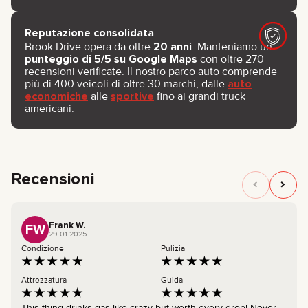
Reputazione consolidata
Brook Drive opera da oltre
20 anni
. Manteniamo un
punteggio di 5/5 su Google Maps
con oltre 270
recensioni verificate. Il nostro parco auto comprende
più di 400 veicoli di oltre 30 marchi, dalle
auto
economiche
alle
sportive
fino ai grandi truck
americani.
Recensioni
Frank W.
FW
29.01.2025
Condizione
Pulizia
Attrezzatura
Guida
This thing drinks gas like crazy but worth every drop! Never