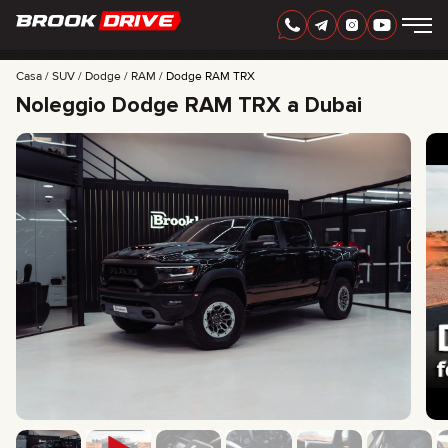
ITALIAN
AED
Casa
SUV
Dodge
RAM
Dodge RAM TRX
Noleggio Dodge RAM TRX a Dubai
MARCHI
PERIODO DI NOLEGGIO
MIGLIORI OFFERTE
FAQ
CERTIFICATES
RECENSIONI
CONTATTI
COLLABORAZIONE
NOLEGGIA E DIVENTA TUO
+
7 925 283 88 88
+
971 52 193 88 88
info@brook-drive.rent