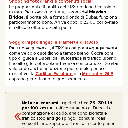
Shooting fotografici e contenuti social
Le proporzioni e il profilo del TRX rendono benissimo
in foto. Per i servizi notturni, la zona del
Meydan
Bridge
, il ponte blu a forma d’onda di Dubai, funziona
particolarmente bene. Arriva dopo le 23:00 per evitare
il traffico e ottenere scatti puliti.
Soggiorni prolungati e trasferte di lavoro
Per i noleggi mensili, il TRX si comporta egregiamente
come veicolo quotidiano a tempo pieno. Copre ogni
tipo di guida a Dubai, dall’autostrada al traffico urbano,
fino alle gite del weekend, senza compromessi. Se stai
valutando anche un’opzione più formale per uso
executive, la
Cadillac Escalade
o la
Mercedes GLS
coprono perfettamente quel segmento.
Nota sui consumi:
aspettati circa
25–30 litri
«
per 100 km
nel traffico cittadino di Dubai. La
combinazione di caldo, aria condizionata e
traffico stop-and-go spinge i consumi reali
verso il limite superiore. Tienilo in conto prima