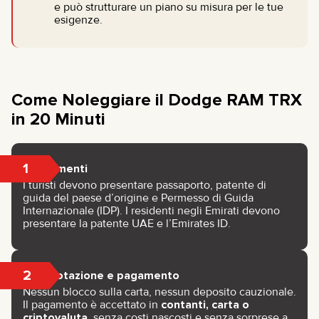
e può strutturare un piano su misura per le tue
esigenze.
Come Noleggiare il Dodge RAM TRX
in 20 Minuti
1
Documenti
I turisti devono presentare passaporto, patente di
guida del paese d’origine e Permesso di Guida
Internazionale (IDP). I residenti negli Emirati devono
presentare la patente UAE e l’Emirates ID.
2
Prenotazione e pagamento
Nessun blocco sulla carta, nessun deposito cauzionale.
Il pagamento è accettato in
contanti, carta o
criptovaluta
, senza costi nascosti e senza sorprese a