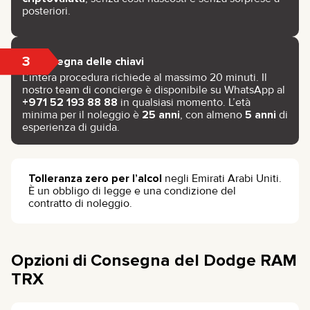
posteriori.
3
Consegna delle chiavi
L’intera procedura richiede al massimo 20 minuti. Il
nostro team di concierge è disponibile su WhatsApp al
+971 52 193 88 88
in qualsiasi momento. L’età
minima per il noleggio è
25 anni
, con almeno
5 anni
di
esperienza di guida.
Tolleranza zero per l’alcol
negli Emirati Arabi Uniti.
È un obbligo di legge e una condizione del
contratto di noleggio.
Opzioni di Consegna del Dodge RAM
TRX