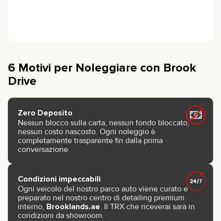
6 Motivi per Noleggiare con Brook
Drive
Zero Deposito
Nessun blocco sulla carta, nessun fondo bloccato,
nessun costo nascosto. Ogni noleggio è
completamente trasparente fin dalla prima
conversazione.
Condizioni impeccabili
Ogni veicolo del nostro parco auto viene curato e
preparato nel nostro centro di detailing premium
interno,
Brooklands.ae
. Il TRX che riceverai sarà in
condizioni da showroom.