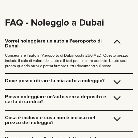
FAQ - Noleggio a Dubai
Vorrei noleggiare un'auto all'aeroporto di
Dubai.
Consegnare l’auto all’Aeroporto di Dubai costa 250 AED. Questo prezzo
include il calo di valore dell’auto e il taxi per il nostro addetto. L’auto sarà
pronta quando arrivi e potrai firmare tutti i documenti sul posto.
Dove posso ritirare la mia auto a noleggio?
Puoi ritirare l’auto direttamente nel nostro ufficio a Dubai (JVC, Square
Tower, Ufficio 307) senza costi aggiuntivi, oppure riceverla comodamente al
Posso noleggiare un'auto senza deposito e
tuo hotel o all’Aeroporto di Dubai. Ci occuperemo di tutto sul posto,
carta di credito?
documenti inclusi.
Tariffe di consegna a Dubai:
Ora non chiediamo più depositi per le nostre auto. Non serve neanche una
carta di credito: puoi pagare il noleggio come preferisci, anche in contanti o
185 AED (+5% IVA) per la consegna diurna (09:00 – 21:00)
Cosa è incluso e cosa non è incluso nel
criptovalute.
235 AED (+5% IVA) per la consegna notturna (21:00 – 09:00)
prezzo del noleggio?
La consegna negli altri Emirati è disponibile su richiesta.
Il prezzo del noleggio, oltre alla tariffa per l’uso dell’auto, include: il
noleggio, l’assicurazione, i servizi del manager, assistenza tecnica 24/7.