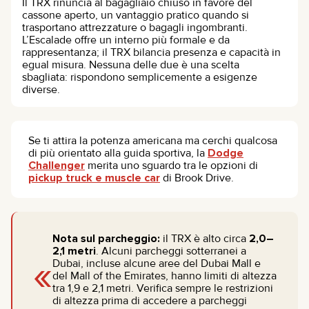
Il TRX rinuncia al bagagliaio chiuso in favore del
cassone aperto, un vantaggio pratico quando si
trasportano attrezzature o bagagli ingombranti.
L’Escalade offre un interno più formale e da
rappresentanza; il TRX bilancia presenza e capacità in
egual misura. Nessuna delle due è una scelta
sbagliata: rispondono semplicemente a esigenze
diverse.
Se ti attira la potenza americana ma cerchi qualcosa
di più orientato alla guida sportiva, la
Dodge
Challenger
merita uno sguardo tra le opzioni di
pickup truck e muscle car
di Brook Drive.
Nota sul parcheggio:
il TRX è alto circa
2,0–
2,1 metri
. Alcuni parcheggi sotterranei a
«
Dubai, incluse alcune aree del Dubai Mall e
del Mall of the Emirates, hanno limiti di altezza
tra 1,9 e 2,1 metri. Verifica sempre le restrizioni
di altezza prima di accedere a parcheggi