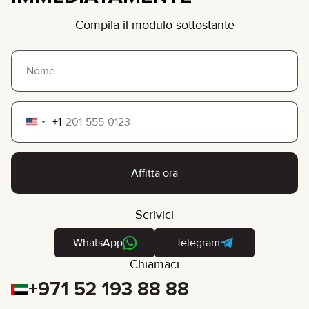
Compila il modulo sottostante
+1
United
States
+1
Affitta ora
Scrivici
WhatsApp
Telegram
Chiamaci
+971 52 193 88 88