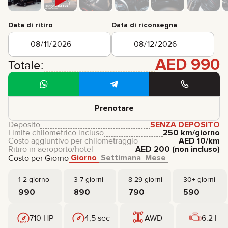
Data di ritiro
Data di riconsegna
AED
990
Totale:
Prenotare
Deposito
SENZA DEPOSITO
Limite chilometrico incluso
250 km/giorno
Costo aggiuntivo per chilometraggio
AED
10
/km
Ritiro in aeroporto/hotel
AED
200
(non incluso)
Giorno
Settimana
Mese
Costo per Giorno
1-2 giorno
3-7 giorni
8-29 giorni
30+ giorni
990
890
790
590
710 HP
4,5 sec
AWD
6.2 l