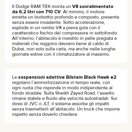
Il Dodge RAM TRX monta un
V8 sovralimentato
da 6,2 litri con 710 CV
. Al minimo, il motore
emette un borbottio profondo e composto, presente
senza essere invadente. Sotto accelerazione,
esplode in un rombo V8 a piena gola con il
caratteristico fischio del compressore in sottofondo.
All’interno, l’abitacolo è rivestito in pelle pregiata e
materiali che reggono davvero bene al caldo di
Dubai, non solo sulla carta, ma anche nelle lunghe
giornate estive con il climatizzatore al massimo.
Le
sospensioni adattive Bilstein Black Hawk e2
regolano l’ammortizzazione in tempo reale, con
ogni ruota che risponde in modo indipendente al
fondo stradale. Sulla Sheikh Zayed Road, l’assetto
rimane stabile e fluido alle velocità autostradali. Sui
dossi di JVC o JLT, il sistema assorbe gli impatti
senza trasmetterli all’abitacolo. Un truck che impone
rispetto senza doverlo chiedere.