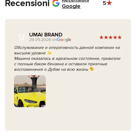
Recensioni
5
Google
UMAI BRAND
U
29.05.2026 on
Обслуживание и оперативность данной компании на
высшем уровне
Машина оказалась в идеальном состоянии, привезли
с полным баком бензина и оставили приятные
воспоминания о Дубае на всю жизнь