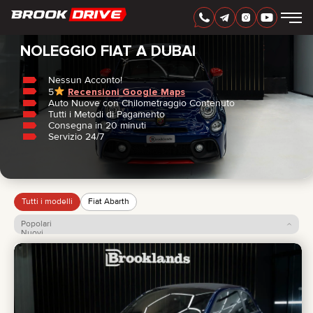
Casa
/
Fiat
ITALIAN
AED
NOLEGGIO FIAT A DUBAI
Nessun Acconto!
5
Recensioni Google Maps
MARCHI
Auto Nuove con Chilometraggio Contenuto
PERIODO DI NOLEGGIO
Tutti i Metodi di Pagamento
MIGLIORI OFFERTE
Consegna in 20 minuti
FAQ
Servizio 24/7
CERTIFICATES
RECENSIONI
CONTATTI
COLLABORAZIONE
NOLEGGIA E DIVENTA TUO
Tutti i modelli
Fiat Abarth
Popolari
+
7 925 283 88 88
Nuovi
Prezzo: dal più basso
+
971 52 193 88 88
Prezzo: dal più alto
info@brook-drive.rent