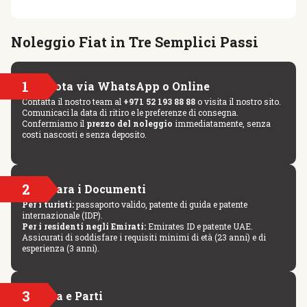
Noleggio Fiat in Tre Semplici Passi
1
Prenota via WhatsApp o Online
Contatta il nostro team al
+971 52 193 88 88
o visita il nostro sito.
Comunicaci la data di ritiro e le preferenze di consegna.
Confermiamo il
prezzo del noleggio
immediatamente, senza
costi nascosti e senza deposito.
2
Prepara i Documenti
Per i turisti:
passaporto valido, patente di guida e patente
internazionale (IDP).
Per i residenti negli Emirati:
Emirates ID e patente UAE.
Assicurati di soddisfare i requisiti minimi di età (23 anni) e di
esperienza (3 anni).
3
Ritira e Parti