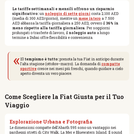
Le tariffe settimanali e mensili offrono un risparmio
significativo:
un
noleggio di sette giorni
costa 2.100 AED
(media di 300 AED/giorno), mentre un
mese intero
a 7.500
AED abbassa la tariffa giornaliera a 250 AED, ovvero il
36% in
meno rispetto alla tariffa giornaliera
. Per soggiorni
prolungati o trasferte di lavoro, il
noleggio auto
a lungo
termine a Dubai offre flessibilità e convenienza.
«
Il tempismo è tutto:
prenota la tua Fiat in anticipo durante
l'alta stagione (ottobre–marzo). La domanda di
compatte
sportive
cresce nei mesi più freschi, quando guidare a cielo
aperto diventa un vero piacere.
Come Scegliere la Fiat Giusta per il Tuo
Viaggio
Esplorazione Urbana e Fotografia
Le dimensioni compatte dell'Abarth 595 sono un vantaggio nei
parcheggi stretti di City Walk, La Mer e Bluewaters Island. Il sound