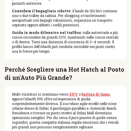
paraurti anteriore.
Considera il bagagliaio ridotto:
il baule da 182 litri contiene
uno o due trolley da cabina. Per shopping o trasferimenti
aeroportuali con bagagli voluminosi, organizza un trasporto
separato oppure abbatti i sedili posteriori.
Guida in modo difensivo nel traffico:
sulle autostrade a più
corsie circondate da grandi SUV, mantieniti nelle corsie centrali
o di destra. Tieni una distanza di sicurezza di 3–4 secondi. Il
profilo basso dell'Abarth può renderla invisibile nei punti ciechi:
usa le frecce per tempo.
Perché Scegliere una Hot Hatch al Posto
di un'Auto Più Grande?
Molti visitatori si orientano verso
SUV
o
berline di lusso
,
eppure l'Abarth 595 offre un'esperienza di guida
sorprendentemente diversa. Il suo telaio agile eccelle nelle zone
urbane dense di Dubai: il parcheggio parallelo a Jumeirah Beach
Residence o trovare un posto stretto al Dubai Mall diventano
operazioni semplici. Per chi cerca il puro piacere di guida senza
ingombri, questa compatta italiana regala emozioni che i veicoli
più grandi non possono semplicemente replicare.