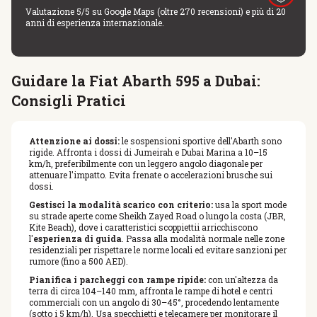
Valutazione 5/5 su Google Maps (oltre 270 recensioni) e più di 20
anni di esperienza internazionale.
Guidare la Fiat Abarth 595 a Dubai:
Consigli Pratici
Attenzione ai dossi:
le sospensioni sportive dell'Abarth sono
rigide. Affronta i dossi di Jumeirah e Dubai Marina a 10–15
km/h, preferibilmente con un leggero angolo diagonale per
attenuare l'impatto. Evita frenate o accelerazioni brusche sui
dossi.
Gestisci la modalità scarico con criterio:
usa la sport mode
su strade aperte come Sheikh Zayed Road o lungo la costa (JBR,
Kite Beach), dove i caratteristici scoppiettii arricchiscono
l'
esperienza di guida
. Passa alla modalità normale nelle zone
residenziali per rispettare le norme locali ed evitare sanzioni per
rumore (fino a 500 AED).
Pianifica i parcheggi con rampe ripide:
con un'altezza da
terra di circa 104–140 mm, affronta le rampe di hotel e centri
commerciali con un angolo di 30–45°, procedendo lentamente
(sotto i 5 km/h). Usa specchietti e telecamere per monitorare il