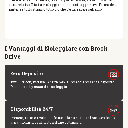
Vieni a trovarci a
Dubai, JVC, Square Tower, Ufficio 307
per
ritirare la tua
Fiat a noleggio
senza costi aggiuntivi. Prima della
partenza ti illustriamo tutto ciò che c'è da sapere sull'auto.
I Vantaggi di Noleggiare con Brook
Drive
Zero Deposito
Tutti i veicoli, inclusa l'Abarth 595, si noleggiano senza deposito.
Paghi solo il
prezzo del noleggio
.
Disponibilità 24/7
Prenota, ritira o restituisci la tua
Fiat
a qualsiasi ora. Gestiamo
arrivi notturni e richieste nel fine settimana.