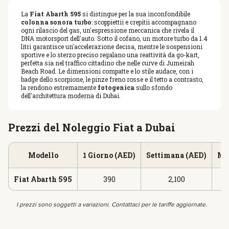
La
Fiat Abarth 595
si distingue per la sua inconfondibile
colonna sonora turbo
: scoppiettii e crepitii accompagnano
ogni rilascio del gas, un'espressione meccanica che rivela il
DNA motorsport dell'auto. Sotto il cofano, un motore turbo da 1.4
litri garantisce un'accelerazione decisa, mentre le sospensioni
sportive e lo sterzo preciso regalano una reattività da go-kart,
perfetta sia nel traffico cittadino che nelle curve di Jumeirah
Beach Road. Le dimensioni compatte e lo stile audace, con i
badge dello scorpione, le pinze freno rosse e il tetto a contrasto,
la rendono estremamente
fotogenica
sullo sfondo
dell'architettura moderna di Dubai.
Prezzi del Noleggio Fiat a Dubai
Modello
1 Giorno (AED)
Settimana (AED)
Me
Fiat Abarth 595
390
2,100
I prezzi sono soggetti a variazioni. Contattaci per le tariffe aggiornate.