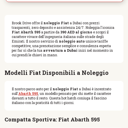
Brook Drive offre il
noleggio Fiat
a Dubai con prezzi
trasparenti, zero deposito e assistenza 24/7. Noleggia l'iconica
Fiat Abarth 595
a partire da
390 AED al giorno
e scopri il
carattere vivace dell'ingegneria italiana sulle strade degli
Emirati. Il nostro servizio di
noleggio auto
unisce tariffe
competitive, una prenotazione semplice e consulenza esperta
per far sì che la tua
avventura a Dubai
inizi nel momento in
cui prendi le chiavi in mano.
Modelli Fiat Disponibili a Noleggio
Il nostro parco auto per il
noleggio Fiat
a Dubai è incentrato
sull'
Abarth 595
, un modello pensato per chi mette il carattere
davanti a tutto il resto. Questa hot hatch coniuga il fascino
italiano con la praticità di tutti i giorni.
Compatta Sportiva: Fiat Abarth 595