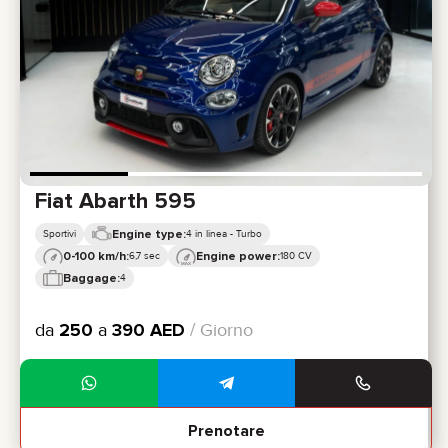
Fiat Abarth 595
Engine type:
Sportivi
4 in linea - Turbo
0-100 km/h:
Engine power:
6,7 sec
180 CV
Baggage:
4
da
250
a
390
AED
/ Giorno
Prenotare