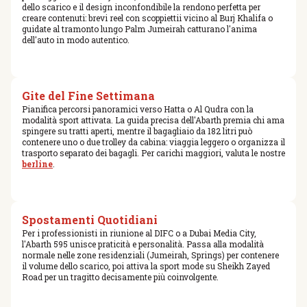
dello scarico e il design inconfondibile la rendono perfetta per
creare contenuti: brevi reel con scoppiettii vicino al Burj Khalifa o
guidate al tramonto lungo Palm Jumeirah catturano l'anima
dell'auto in modo autentico.
Gite del Fine Settimana
Pianifica percorsi panoramici verso Hatta o Al Qudra con la
modalità sport attivata. La guida precisa dell'Abarth premia chi ama
spingere su tratti aperti, mentre il bagagliaio da 182 litri può
contenere uno o due trolley da cabina: viaggia leggero o organizza il
trasporto separato dei bagagli. Per carichi maggiori, valuta le nostre
berline
.
Spostamenti Quotidiani
Per i professionisti in riunione al DIFC o a Dubai Media City,
l'Abarth 595 unisce praticità e personalità. Passa alla modalità
normale nelle zone residenziali (Jumeirah, Springs) per contenere
il volume dello scarico, poi attiva la sport mode su Sheikh Zayed
Road per un tragitto decisamente più coinvolgente.