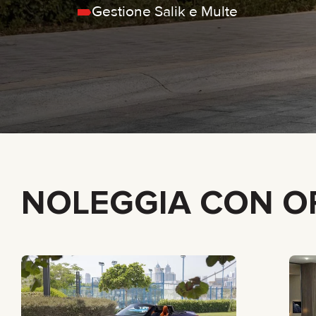
Gestione Salik e Multe
PICKUP TRUCK
BMW
BERLINA
MERCEDES
ELETTRICO
All cars
ECONOMICA
NOLEGGIA CON OP