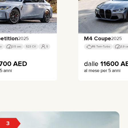
tition
M4 Coupe
2025
2025
bo
3.5 sec
523 CV
5
R6 Twin-Turbo
3,9 s
0700
AED
dalle
11600
A
5 anni
al mese per 5 anni
3