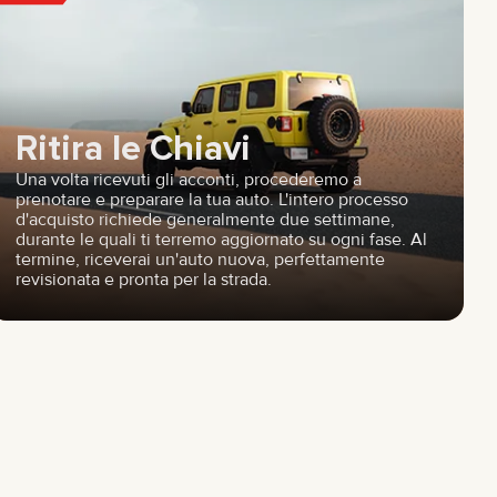
Ritira le Chiavi
Una volta ricevuti gli acconti, procederemo a
prenotare e preparare la tua auto. L'intero processo
d'acquisto richiede generalmente due settimane,
durante le quali ti terremo aggiornato su ogni fase. Al
termine, riceverai un'auto nuova, perfettamente
revisionata e pronta per la strada.