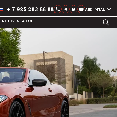
+
7 925 283 88 88
AED
AED
ITALIAN
IA E DIVENTA TUO
LIXIANG