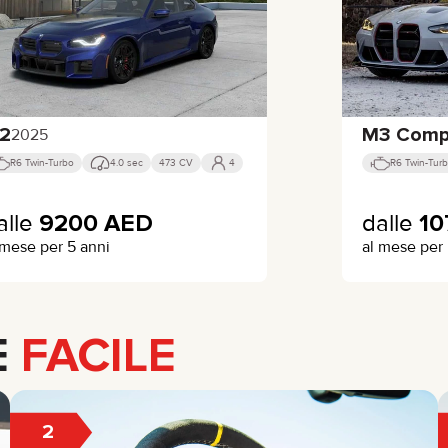
2
M3 Compe
2025
R6 Twin-Turbo
4.0 sec
473 CV
4
R6 Twin-Tur
alle
9200
AED
dalle
1
 mese per 5 anni
al mese per 
E
FACILE
2