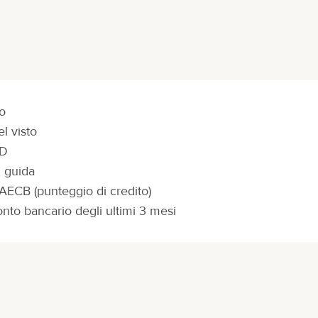
o
el visto
ID
i guida
AECB (punteggio di credito)
onto bancario degli ultimi 3 mesi