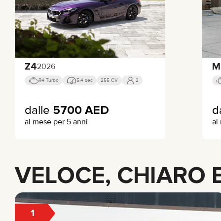
Z4
M
2026
R4 Turbo
5.4 sec
255 CV
2
dalle
5700
AED
d
al mese per 5 anni
al
VELOCE, CHIARO 
1