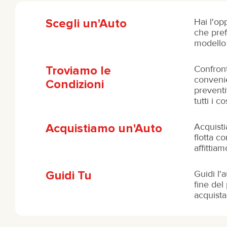
Scegli un'Auto
Hai l'op
che pref
modello 
Troviamo le
Confront
convenie
Condizioni
preventi
tutti i c
Acquistiamo un'Auto
Acquisti
flotta c
affittia
Guidi Tu
Guidi l'
fine del 
acquista