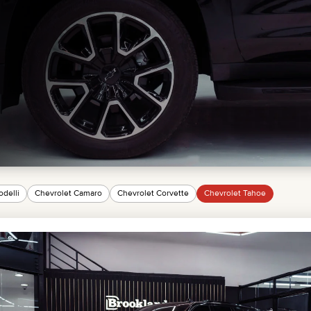
GMC
CHEVROLET
MAZDA
TOYOTA
odelli
Chevrolet Camaro
Chevrolet Corvette
Chevrolet Tahoe