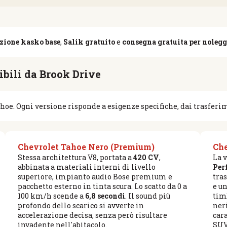
zione kasko base
,
Salik gratuito
e
consegna gratuita per nolegg
ibili da Brook Drive
Tahoe. Ogni versione risponde a esigenze specifiche, dai trasfe
Chevrolet Tahoe Nero (Premium)
Che
Stessa architettura V8, portata a
420 CV
,
La v
abbinata a materiali interni di livello
Per
superiore, impianto audio Bose premium e
tra
pacchetto esterno in tinta scura. Lo scatto da 0 a
e u
100 km/h scende a
6,8 secondi
. Il sound più
tim
profondo dello scarico si avverte in
neri
accelerazione decisa, senza però risultare
cara
invadente nell'abitacolo.
SUV