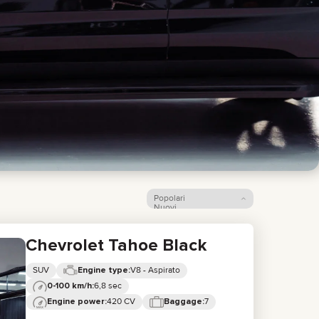
Popolari
Nuovi
Prezzo: dal più basso
Prezzo: dal più alto
Chevrolet Tahoe Black
SUV
V8 - Aspirato
Engine type:
6,8 sec
0-100 km/h:
420 CV
7
Engine power:
Baggage: