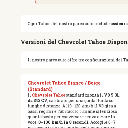
Ogni Tahoe del nostro parco auto include
assicura
Versioni del Chevrolet Tahoe Dispon
Il nostro parco auto offre tre configurazioni del 
Chevrolet Tahoe Bianco / Beige
(Standard)
Il
Chevrolet Tahoe
standard monta il
V8 5.3L
da 343 CV
, calibrato per una guida fluida su
lunghe distanze. A 110–120 km/h il V8 gira a
bassi regimi e l'abitacolo rimane silenzioso
quanto basta per conversare senza alzare la
voce.
0–100 km/h in 8 secondi.
Accoglie 6–7
passeggeri con un vano bagagli panoramico: