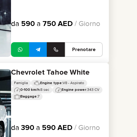
da
590
a
750
AED
/ Giorno
Prenotare
Chevrolet Tahoe White
Famiglia
V8 - Aspirato
Engine type:
8 sec
343 CV
0-100 km/h:
Engine power:
7
Baggage:
da
390
a
590
AED
/ Giorno