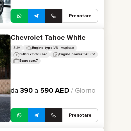
Prenotare
Chevrolet Tahoe White
SUV
V8 - Aspirato
Engine type:
8 sec
343 CV
0-100 km/h:
Engine power:
7
Baggage:
da
390
a
590
AED
/ Giorno
Prenotare