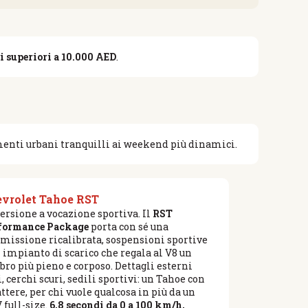
i superiori a 10.000 AED
.
rimenti urbani tranquilli ai weekend più dinamici.
vrolet Tahoe RST
ersione a vocazione sportiva. Il
RST
formance Package
porta con sé una
smissione ricalibrata, sospensioni sportive
n impianto di scarico che regala al V8 un
bro più pieno e corposo. Dettagli esterni
, cerchi scuri, sedili sportivi: un Tahoe con
ttere, per chi vuole qualcosa in più da un
 full-size.
6,8 secondi da 0 a 100 km/h,