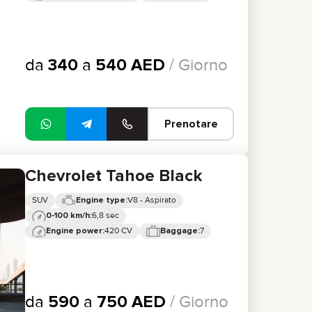
da
340
a
540
AED
/ Giorno
Prenotare
Chevrolet Tahoe Black
SUV
V8 - Aspirato
Engine type:
6,8 sec
0-100 km/h:
420 CV
7
Engine power:
Baggage:
da
590
a
750
AED
/ Giorno