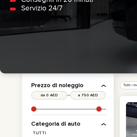
Servizio 24/7
PICKUP TRUCK
BMW
BERLINA
MERCEDES
ELETTRICO
All cars
ECONOMICA
Prezzo di noleggio
Tutti i m
—
Categoria di auto
TUTTI