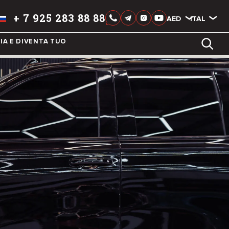
+
7 925 283 88 88
AED
AED
ITALIAN
IA E DIVENTA TUO
LIXIANG