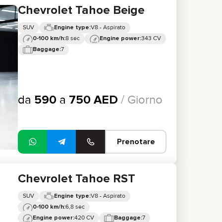
Chevrolet Tahoe Beige
SUV
V8 - Aspirato
Engine type:
8 sec
343 CV
0-100 km/h:
Engine power:
7
Baggage:
da
590
a
750
AED
/ Giorno
Prenotare
Chevrolet Tahoe RST
SUV
V8 - Aspirato
Engine type:
6,8 sec
0-100 km/h:
420 CV
7
Engine power:
Baggage: