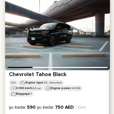
Chevrolet Tahoe Black
Engine type:
SUV
V8 - Atmosferik
0-100 km/h:
Engine power:
6,8 sec
420 BG
Baggage:
7
şu kadar
590
şu kadar
750
AED
/ Gün