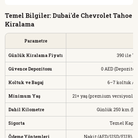
Temel Bilgiler: Dubai'de Chevrolet Tahoe
Kiralama
Parametre
Günlük Kiralama Fiyatı
390 ile 7
Güvence Depozitosu
0 AED (Depozito Y
Koltuk ve Bagaj
6–7 koltuk / 4
Minimum Yaş
21+ yaş (premium versiyonlar 
Dahil Kilometre
Günlük 250 km (Faz
Sigorta
Temel Kapsa
Ödeme Yöntemleri
Nakit (AED/USD/EUR), Kr