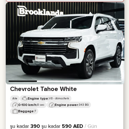
Chevrolet Tahoe White
Engine type:
Aile
V8 - Atmosferik
0-100 km/h:
Engine power:
8 sec
343 BG
Baggage:
7
şu kadar
390
şu kadar
590
AED
/ Gün