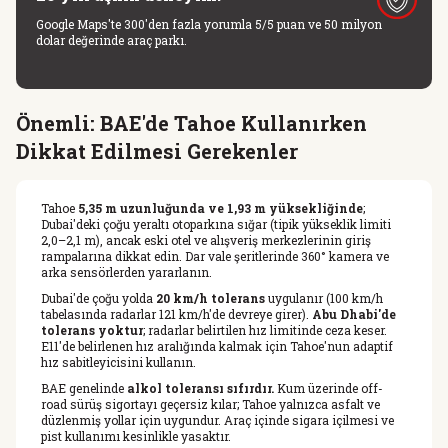
Google Maps'te 300'den fazla yorumla 5/5 puan ve 50 milyon
dolar değerinde araç parkı.
Önemli: BAE'de Tahoe Kullanırken
Dikkat Edilmesi Gerekenler
Tahoe
5,35 m uzunluğunda ve 1,93 m yüksekliğinde
;
Dubai'deki çoğu yeraltı otoparkına sığar (tipik yükseklik limiti
2,0–2,1 m), ancak eski otel ve alışveriş merkezlerinin giriş
rampalarına dikkat edin. Dar vale şeritlerinde 360° kamera ve
arka sensörlerden yararlanın.
Dubai'de çoğu yolda
20 km/h tolerans
uygulanır (100 km/h
tabelasında radarlar 121 km/h'de devreye girer).
Abu Dhabi'de
tolerans yoktur
; radarlar belirtilen hız limitinde ceza keser.
E11'de belirlenen hız aralığında kalmak için Tahoe'nun adaptif
hız sabitleyicisini kullanın.
BAE genelinde
alkol toleransı sıfırdır.
Kum üzerinde off-
road sürüş sigortayı geçersiz kılar; Tahoe yalnızca asfalt ve
düzlenmiş yollar için uygundur. Araç içinde sigara içilmesi ve
pist kullanımı kesinlikle yasaktır.