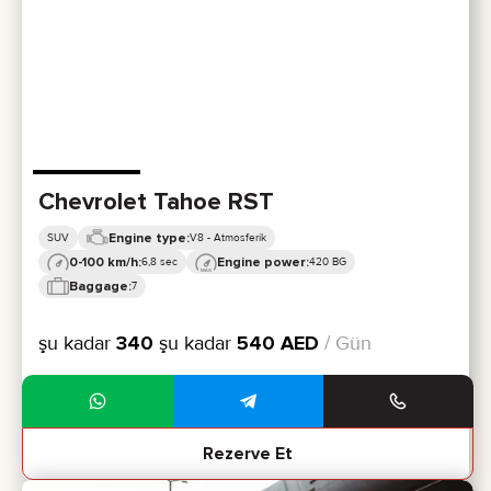
Chevrolet Tahoe RST
Engine type:
SUV
V8 - Atmosferik
0-100 km/h:
Engine power:
6,8 sec
420 BG
Baggage:
7
şu kadar
340
şu kadar
540
AED
/ Gün
Rezerve Et