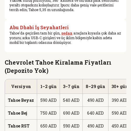
Yüksek sürüş pozisyonu, 360° kamera ve ön/arka park sensörleri
yeraltı otoparkını kolaylaştırır. İpucu: daha geniş vale şeritlerini
tercih edin; Tahoe 5,35 m uzunluğunda.
Abu Dhabi İş Seyahatleri
Tahoe'da geçirilen tam bir gün,
sedan
araçlara kıyasla çok daha az
yorucu; arka USB-C girişleri ve üç iklim bölgesiyle kabin adeta
mobil bir toplantı odasına dönüşüyor.
Chevrolet Tahoe Kiralama Fiyatları
(Depozito Yok)
Versiyon
1–2 gün
3–7 gün
8–29 gün
30+ gün
Tahoe Beyaz
590 AED
540 AED
490 AED
390 AED
Tahoe Bej
750 AED
690 AED
640 AED
590 AED
Tahoe RST
650 AED
590 AED
490 AED
450 AED