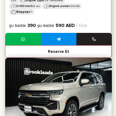
Engine type:
SUV
V8 - Atmosferik
0-100 km/h:
Engine power:
8 sec
343 BG
Baggage:
7
şu kadar
390
şu kadar
590
AED
/ Gün
Rezerve Et