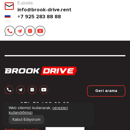
E-posta:
info@brook-drive.rent
+7 925 283 88 88
Geri arama
+
971 52 193 88 88
Web sitemizi kullanarak,
çerezleri
+
7 925 283 88 88
kullandığımızı
info@brook-drive.rent
Kabul Ediyorum
Filtreler
© 2012-2026.
Şartlar ve Koşullar