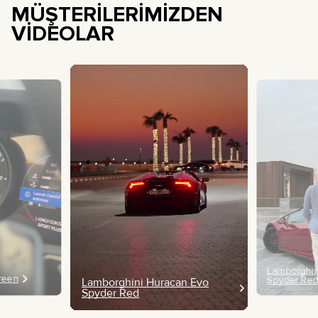
MÜŞTERİLERİMİZDEN
VİDEOLAR
Lamborghin
Green
Spyder Re
Lamborghini Huracan Evo
Spyder Red