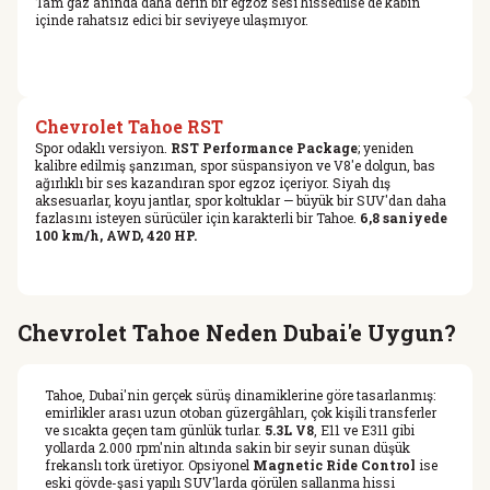
Tam gaz anında daha derin bir egzoz sesi hissedilse de kabin
içinde rahatsız edici bir seviyeye ulaşmıyor.
Chevrolet Tahoe RST
Spor odaklı versiyon.
RST Performance Package
; yeniden
kalibre edilmiş şanzıman, spor süspansiyon ve V8'e dolgun, bas
ağırlıklı bir ses kazandıran spor egzoz içeriyor. Siyah dış
aksesuarlar, koyu jantlar, spor koltuklar — büyük bir SUV'dan daha
fazlasını isteyen sürücüler için karakterli bir Tahoe.
6,8 saniyede
100 km/h, AWD, 420 HP.
Chevrolet Tahoe Neden Dubai'e Uygun?
Tahoe, Dubai'nin gerçek sürüş dinamiklerine göre tasarlanmış:
emirlikler arası uzun otoban güzergâhları, çok kişili transferler
ve sıcakta geçen tam günlük turlar.
5.3L V8
, E11 ve E311 gibi
yollarda 2.000 rpm'nin altında sakin bir seyir sunan düşük
frekanslı tork üretiyor. Opsiyonel
Magnetic Ride Control
ise
eski gövde-şasi yapılı SUV'larda görülen sallanma hissi