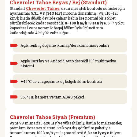
Chevrolet Tahoe Beyaz / Bej (Standart)
Standart
Chevrolet Tahoe
, uzun mesafeli konforlu sürüşler için
ayarlanmış
5.3L V8 (343 HP)
motorla donatılmış. V8, 110–120
km/h hızda düşük devirde çalışır; kabin ise normal bir sohbet
sürdürebilecek kadar sessizdir.
0–100 km/h: 8 saniye.
6–7 yolcu
kapasitesi ve panoramik bagaj bölümüyle üçüncü sıra
katlandığında 4 büyük valiz sığar.
Açık renk iç döşeme, kumaş/deri kombinasyonları
Apple CarPlay ve Android Auto destekli 10″ multimedya
sistemi
+45°C'de vazgeçilmez üç bölgeli iklim kontrolü
360° HD kamera ve tam ADAS paketi
Chevrolet Tahoe Siyah (Premium)
Aynı V8 mimarisi,
420 HP
'ye yükseltilmiş; üstün iç malzemeler,
premium Bose ses sistemi ve koyu dış görünüm paketiyle
tamamlanmış. 100 km/h'ye ulaşma süresi
6,8 saniyeye
iniyor.