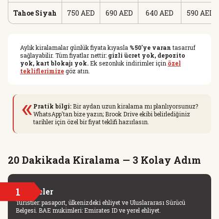
Tahoe Siyah
750 AED
690 AED
640 AED
590 AED
Aylık kiralamalar günlük fiyata kıyasla
%50'ye varan
tasarruf
sağlayabilir. Tüm fiyatlar nettir:
gizli ücret yok, depozito
yok, kart blokajı yok.
Ek sezonluk indirimler için
özel
tekliflerimize
göz atın.
«
Pratik bilgi:
Bir aydan uzun kiralama mı planlıyorsunuz?
WhatsApp'tan bize yazın; Brook Drive ekibi belirlediğiniz
tarihler için özel bir fiyat teklifi hazırlasın.
20 Dakikada Kiralama — 3 Kolay Adım
1
Belgeler
Turistler: pasaport, ülkenizdeki ehliyet ve Uluslararası Sürücü
Belgesi. BAE mukimleri: Emirates ID ve yerel ehliyet.