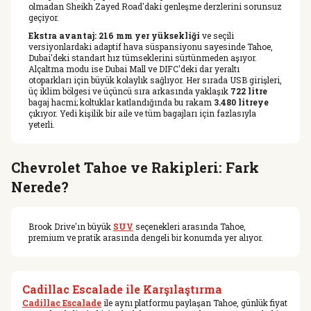
olmadan Sheikh Zayed Road'daki genleşme derzlerini sorunsuz
geçiyor.
Ekstra avantaj:
216 mm yer yüksekliği
ve seçili
versiyonlardaki adaptif hava süspansiyonu sayesinde Tahoe,
Dubai'deki standart hız tümseklerini sürtünmeden aşıyor.
Alçaltma modu ise Dubai Mall ve DIFC'deki dar yeraltı
otoparkları için büyük kolaylık sağlıyor. Her sırada USB girişleri,
üç iklim bölgesi ve üçüncü sıra arkasında yaklaşık
722 litre
bagaj hacmi; koltuklar katlandığında bu rakam
3.480 litreye
çıkıyor. Yedi kişilik bir aile ve tüm bagajları için fazlasıyla
yeterli.
Chevrolet Tahoe ve Rakipleri: Fark
Nerede?
Brook Drive'ın büyük
SUV
seçenekleri arasında Tahoe,
premium ve pratik arasında dengeli bir konumda yer alıyor.
Cadillac Escalade ile Karşılaştırma
Cadillac Escalade
ile aynı platformu paylaşan Tahoe, günlük fiyat