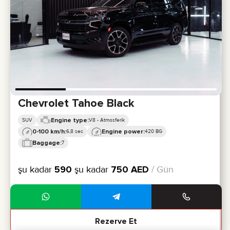
Chevrolet Tahoe Black
Engine type:
SUV
V8 - Atmosferik
0-100 km/h:
Engine power:
6,8 sec
420 BG
Baggage:
7
şu kadar
590
şu kadar
750
AED
/ Gün
Rezerve Et