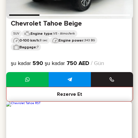
Chevrolet Tahoe Beige
Engine type:
SUV
V8 - Atmosferik
0-100 km/h:
Engine power:
8 sec
343 BG
Baggage:
7
şu kadar
590
şu kadar
750
AED
/ Gün
Rezerve Et