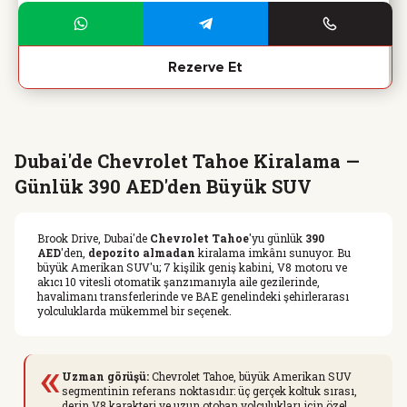
Rezerve Et
Dubai'de Chevrolet Tahoe Kiralama —
Günlük 390 AED'den Büyük SUV
Brook Drive, Dubai'de
Chevrolet Tahoe
'yu günlük
390
AED
'den,
depozito almadan
kiralama imkânı sunuyor. Bu
büyük Amerikan SUV'u; 7 kişilik geniş kabini, V8 motoru ve
akıcı 10 vitesli otomatik şanzımanıyla aile gezilerinde,
havalimanı transferlerinde ve BAE genelindeki şehirlerarası
yolculuklarda mükemmel bir seçenek.
«
Uzman görüşü:
Chevrolet Tahoe, büyük Amerikan SUV
segmentinin referans noktasıdır: üç gerçek koltuk sırası,
derin V8 karakteri ve uzun otoban yolculukları için özel