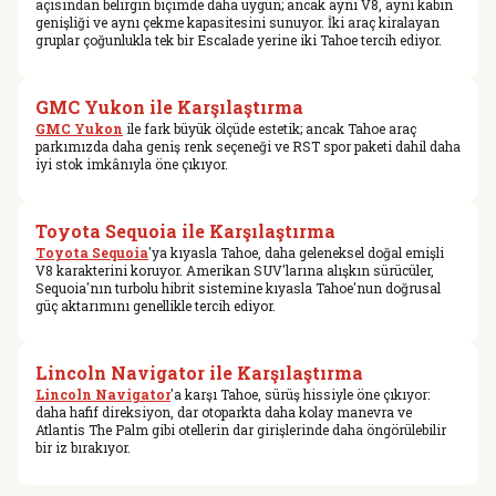
açısından belirgin biçimde daha uygun; ancak aynı V8, aynı kabin
genişliği ve aynı çekme kapasitesini sunuyor. İki araç kiralayan
gruplar çoğunlukla tek bir Escalade yerine iki Tahoe tercih ediyor.
GMC Yukon ile Karşılaştırma
GMC Yukon
ile fark büyük ölçüde estetik; ancak Tahoe araç
parkımızda daha geniş renk seçeneği ve RST spor paketi dahil daha
iyi stok imkânıyla öne çıkıyor.
Toyota Sequoia ile Karşılaştırma
Toyota Sequoia
'ya kıyasla Tahoe, daha geleneksel doğal emişli
V8 karakterini koruyor. Amerikan SUV'larına alışkın sürücüler,
Sequoia'nın turbolu hibrit sistemine kıyasla Tahoe'nun doğrusal
güç aktarımını genellikle tercih ediyor.
Lincoln Navigator ile Karşılaştırma
Lincoln Navigator
'a karşı Tahoe, sürüş hissiyle öne çıkıyor:
daha hafif direksiyon, dar otoparkta daha kolay manevra ve
Atlantis The Palm gibi otellerin dar girişlerinde daha öngörülebilir
bir iz bırakıyor.