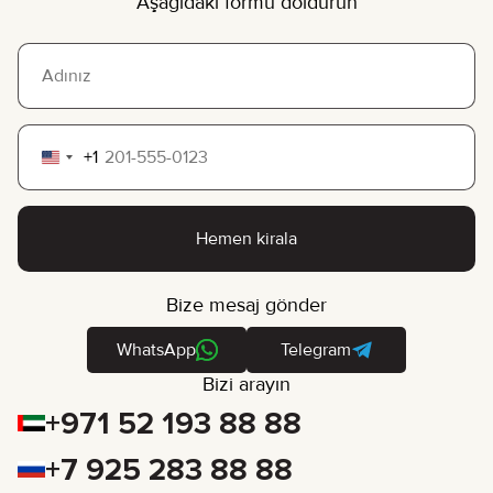
Aşağıdaki formu doldurun
+1
United
States
+1
Hemen kirala
Bize mesaj gönder
WhatsApp
Telegram
Bizi arayın
+971 52 193 88 88
+7 925 283 88 88