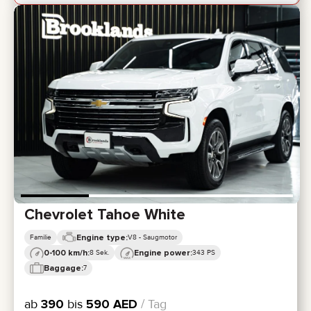
Chevrolet Tahoe White
Engine type:
Familie
V8 - Saugmotor
0-100 km/h:
Engine power:
8 Sek.
343 PS
Baggage:
7
ab
390
bis
590
AED
/ Tag