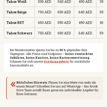
Tahoe Weiß
590 AED
540 AED
490 AED
390
Tahoe Beige
750 AED
690 AED
640 AED
590
Tahoe RST
650 AED
590 AED
490 AED
450
Tahoe Schwarz
750 AED
690 AED
640 AED
590
Bei Monatsmieten sparen Sie bis zu
50 %
gegenüber dem
Tagespreis. Alle Preise sind Endpreise –
keine versteckten
Gebühren, keine Kaution, keine Kartenreservierung.
Schauen Sie sich unsere
Sonderangebote
für zusätzliche
Saisonrabatte an.
«
Nützlicher Hinweis:
Planen Sie eine Miete von mehr als
einem Monat? Schreiben Sie uns auf WhatsApp – das Brook
Drive Team erstellt Ihnen gerne ein individuelles Angebot für
Ihren Zeitraum.