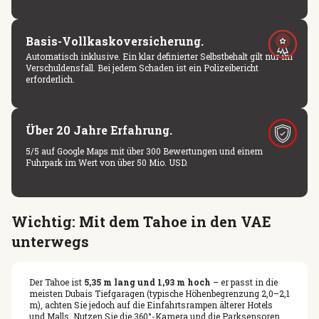
Basis-Vollkaskoversicherung.
Automatisch inklusive. Ein klar definierter Selbstbehalt gilt nur im
Verschuldensfall. Bei jedem Schaden ist ein Polizeibericht
erforderlich.
Über 20 Jahre Erfahrung.
5/5 auf Google Maps mit über 300 Bewertungen und einem
Fuhrpark im Wert von über 50 Mio. USD.
Wichtig: Mit dem Tahoe in den VAE
unterwegs
Der Tahoe ist
5,35 m lang und 1,93 m hoch
– er passt in die
meisten Dubais Tiefgaragen (typische Höhenbegrenzung 2,0–2,1
m), achten Sie jedoch auf die Einfahrtsrampen älterer Hotels
und Malls. Nutzen Sie die 360°-Kamera und die Parksensoren