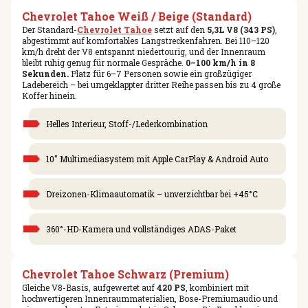
Chevrolet Tahoe Weiß / Beige (Standard)
Der Standard-
Chevrolet Tahoe
setzt auf den
5,3L V8 (343 PS)
,
abgestimmt auf komfortables Langstreckenfahren. Bei 110–120
km/h dreht der V8 entspannt niedertourig, und der Innenraum
bleibt ruhig genug für normale Gespräche.
0–100 km/h in 8
Sekunden.
Platz für 6–7 Personen sowie ein großzügiger
Ladebereich – bei umgeklappter dritter Reihe passen bis zu 4 große
Koffer hinein.
Helles Interieur, Stoff-/Lederkombination
10″ Multimediasystem mit Apple CarPlay & Android Auto
Dreizonen-Klimaautomatik – unverzichtbar bei +45°C
360°-HD-Kamera und vollständiges ADAS-Paket
Chevrolet Tahoe Schwarz (Premium)
Gleiche V8-Basis, aufgewertet auf
420 PS
, kombiniert mit
hochwertigeren Innenraummaterialien, Bose-Premiumaudio und