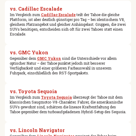
vs. Cadillac Escalade
Im Vergleich zum
Cadillac Escalade
teilt der Tahoe die gleiche
Plattform, ist aber deutlich günstiger pro Tag – bei identischem V8,
gleichem Platzangebot und gleicher Anhängelast. Gruppen, die zwei
SUVs benötigen, entscheiden sich oft für zwei Tahoes statt einen
Escalade.
vs. GMC Yukon
Gegenüber dem
GMC Yukon
sind die Unterschiede vor allem
optischer Natur – der Tahoe punktet jedoch mit besserer
Verfügbarkeit und einer größeren Farbauswahl in unserem
Fuhrpark, einschließlich des RST-Sportpakets.
vs. Toyota Sequoia
Im Vergleich zum
Toyota Sequoia
überzeugt der Tahoe mit dem
klassischen Saugmotor-V8-Charakter. Fahrer, die amerikanische
SUVs gewohnt sind, schätzen die lineare Kraftentfaltung des
Tahoe gegenüber dem turboaufgeladenen Hybrid-Setup des Sequoia.
vs. Lincoln Navigator
Gegenüber dem
Lincoln Navigator
gewinnt der Tahoe beim