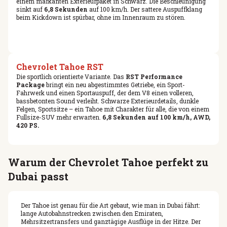
einem markanten Exterieurpaket in Schwarz. Die Beschleunigung
sinkt auf
6,8 Sekunden
auf 100 km/h. Der sattere Auspuffklang
beim Kickdown ist spürbar, ohne im Innenraum zu stören.
Chevrolet Tahoe RST
Die sportlich orientierte Variante. Das
RST Performance
Package
bringt ein neu abgestimmtes Getriebe, ein Sport-
Fahrwerk und einen Sportauspuff, der dem V8 einen volleren,
bassbetonten Sound verleiht. Schwarze Exterieurdetails, dunkle
Felgen, Sportsitze – ein Tahoe mit Charakter für alle, die von einem
Fullsize-SUV mehr erwarten.
6,8 Sekunden auf 100 km/h, AWD,
420 PS.
Warum der Chevrolet Tahoe perfekt zu
Dubai passt
Der Tahoe ist genau für die Art gebaut, wie man in Dubai fährt:
lange Autobahnstrecken zwischen den Emiraten,
Mehrsitzertransfers und ganztägige Ausflüge in der Hitze. Der