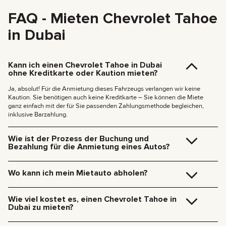
FAQ - Mieten Chevrolet Tahoe
in Dubai
Kann ich einen Chevrolet Tahoe in Dubai
ohne Kreditkarte oder Kaution mieten?
Ja, absolut! Für die Anmietung dieses Fahrzeugs verlangen wir keine
Kaution. Sie benötigen auch keine Kreditkarte – Sie können die Miete
ganz einfach mit der für Sie passenden Zahlungsmethode begleichen,
inklusive Barzahlung.
Wie ist der Prozess der Buchung und
Bezahlung für die Anmietung eines Autos?
Die Buchung ist schnell und unkompliziert. So geht’s:
Wählen Sie Ihre Wunschdaten und ein Fahrzeug aus.
Wo kann ich mein Mietauto abholen?
Klicken Sie auf der Fahrzeugseite auf
„Mieten»
, um ein kurzes
Formular auszufüllen, ODER kontaktieren Sie uns direkt über
Sie können das Fahrzeug kostenlos in unserem Büro in Dubai abholen
Telegram oder WhatsApp.
(JVC, Square Tower, Büro 307) oder es direkt zu Ihrem Hotel bzw. zum
Wie viel kostet es, einen Chevrolet Tahoe in
Unser Buchungsspezialist meldet sich bei Ihnen, um Ihre
Dubai Airport liefern lassen. Wir kommen zu Ihrem Wunschort und
Dubai zu mieten?
Unterlagen zu bearbeiten und die Zahlungsmodalitäten zu
erledigen alle Formalitäten vor Ort.
besprechen.
Lieferkosten innerhalb Dubais:
Der Tagespreis für einen Chevrolet Tahoe liegt zwischen
$92 und 159
Sie erhalten Ihre Buchungsbestätigung und sind startklar!