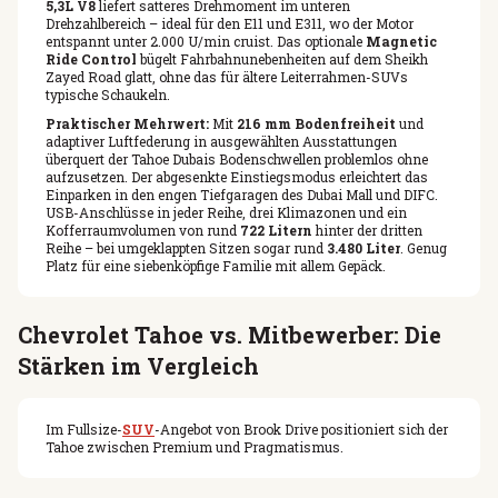
5,3L V8
liefert satteres Drehmoment im unteren
Drehzahlbereich – ideal für den E11 und E311, wo der Motor
entspannt unter 2.000 U/min cruist. Das optionale
Magnetic
Ride Control
bügelt Fahrbahnunebenheiten auf dem Sheikh
Zayed Road glatt, ohne das für ältere Leiterrahmen-SUVs
typische Schaukeln.
Praktischer Mehrwert:
Mit
216 mm Bodenfreiheit
und
adaptiver Luftfederung in ausgewählten Ausstattungen
überquert der Tahoe Dubais Bodenschwellen problemlos ohne
aufzusetzen. Der abgesenkte Einstiegsmodus erleichtert das
Einparken in den engen Tiefgaragen des Dubai Mall und DIFC.
USB-Anschlüsse in jeder Reihe, drei Klimazonen und ein
Kofferraumvolumen von rund
722 Litern
hinter der dritten
Reihe – bei umgeklappten Sitzen sogar rund
3.480 Liter
. Genug
Platz für eine siebenköpfige Familie mit allem Gepäck.
Chevrolet Tahoe vs. Mitbewerber: Die
Stärken im Vergleich
Im Fullsize-
SUV
-Angebot von Brook Drive positioniert sich der
Tahoe zwischen Premium und Pragmatismus.