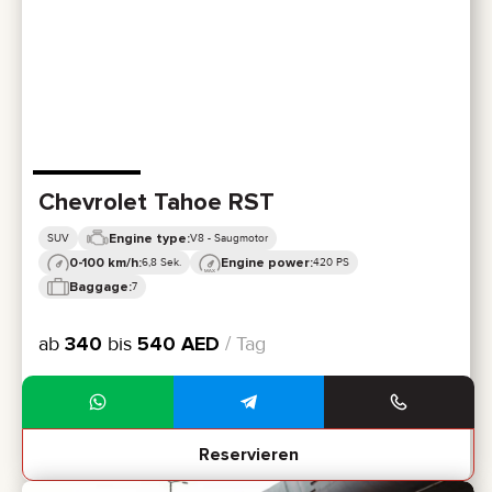
Chevrolet Tahoe RST
Engine type:
SUV
V8 - Saugmotor
0-100 km/h:
Engine power:
6,8 Sek.
420 PS
Baggage:
7
ab
340
bis
540
AED
/ Tag
Reservieren