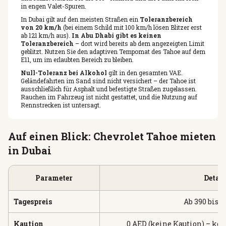
in engen Valet-Spuren.
In Dubai gilt auf den meisten Straßen ein
Toleranzbereich
von 20 km/h
(bei einem Schild mit 100 km/h lösen Blitzer erst
ab 121 km/h aus).
In Abu Dhabi gibt es keinen
Toleranzbereich
– dort wird bereits ab dem angezeigten Limit
geblitzt. Nutzen Sie den adaptiven Tempomat des Tahoe auf dem
E11, um im erlaubten Bereich zu bleiben.
Null-Toleranz bei Alkohol
gilt in den gesamten VAE.
Geländefahrten im Sand sind nicht versichert – der Tahoe ist
ausschließlich für Asphalt und befestigte Straßen zugelassen.
Rauchen im Fahrzeug ist nicht gestattet, und die Nutzung auf
Rennstrecken ist untersagt.
Auf einen Blick: Chevrolet Tahoe mieten
in Dubai
Parameter
Detail
Tagespreis
Ab 390 bis 
Kaution
0 AED (keine Kaution) – ke