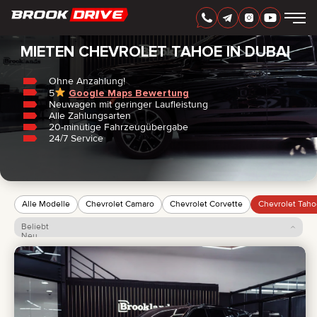
Startseite
/
Chevrolet
/
Tahoe
GERMAN
AED
MIETEN CHEVROLET TAHOE IN DUBAI
Ohne Anzahlung!
5
Google Maps Bewertung
AUTOMARKEN
Neuwagen mit geringer Laufleistung
MIETZEITRAUM
Alle Zahlungsarten
BESTE ANGEBOTE
20-minütige Fahrzeugübergabe
FAQ
24/7 Service
CERTIFICATES
BEWERTUNGEN
KONTAKT
PARTNERSCHAFT
MIETKAUF
Alle Modelle
Chevrolet Camaro
Chevrolet Corvette
Chevrolet Tah
Beliebt
+
7 925 283 88 88
Neu
Preis: aufsteigend
+
971 52 193 88 88
Preis: absteigend
info@brook-drive.rent