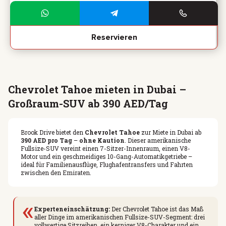
Reservieren
Chevrolet Tahoe mieten in Dubai –
Großraum-SUV ab 390 AED/Tag
Brook Drive bietet den
Chevrolet Tahoe
zur Miete in Dubai ab
390 AED pro Tag
–
ohne Kaution
. Dieser amerikanische
Fullsize-SUV vereint einen 7-Sitzer-Innenraum, einen V8-
Motor und ein geschmeidiges 10-Gang-Automatikgetriebe –
ideal für Familienausflüge, Flughafentransfers und Fahrten
zwischen den Emiraten.
«
Experteneinschätzung:
Der Chevrolet Tahoe ist das Maß
aller Dinge im amerikanischen Fullsize-SUV-Segment: drei
vollwertige Sitzreihen, ein kerniger V8-Charakter und ein