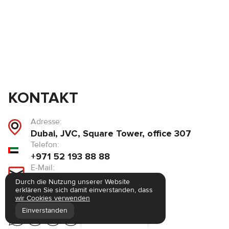
KONTAKT
Adresse:
Dubai, JVC, Square Tower, office 307
Telefon:
+971 52 193 88 88
E-Mail:
info@brook-drive.rent
Durch die Nutzung unserer Website
erklären Sie sich damit einverstanden, dass
+7 925 283 88 88
wir Cookies verwenden
Einverstanden
Filter