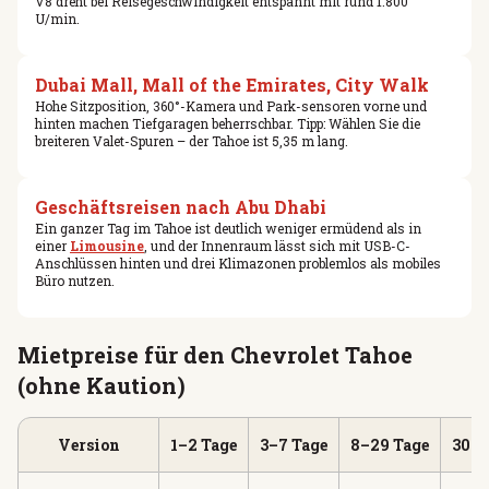
V8 dreht bei Reisegeschwindigkeit entspannt mit rund 1.800
U/min.
Dubai Mall, Mall of the Emirates, City Walk
Hohe Sitzposition, 360°-Kamera und Park-sensoren vorne und
hinten machen Tiefgaragen beherrschbar. Tipp: Wählen Sie die
breiteren Valet-Spuren – der Tahoe ist 5,35 m lang.
Geschäftsreisen nach Abu Dhabi
Ein ganzer Tag im Tahoe ist deutlich weniger ermüdend als in
einer
Limousine
, und der Innenraum lässt sich mit USB-C-
Anschlüssen hinten und drei Klimazonen problemlos als mobiles
Büro nutzen.
Mietpreise für den Chevrolet Tahoe
(ohne Kaution)
Version
1–2 Tage
3–7 Tage
8–29 Tage
30+ 