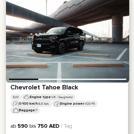
Chevrolet Tahoe Black
Engine type:
SUV
V8 - Saugmotor
0-100 km/h:
Engine power:
6,8 Sek.
420 PS
Baggage:
7
ab
590
bis
750
AED
/ Tag