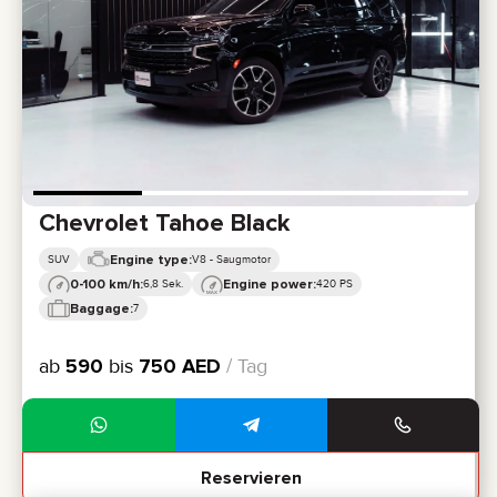
Chevrolet Tahoe Black
Engine type:
SUV
V8 - Saugmotor
0-100 km/h:
Engine power:
6,8 Sek.
420 PS
Baggage:
7
ab
590
bis
750
AED
/ Tag
Reservieren