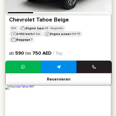
Chevrolet Tahoe Beige
Engine type:
SUV
V8 - Saugmotor
0-100 km/h:
Engine power:
8 Sek.
343 PS
Baggage:
7
ab
590
bis
750
AED
/ Tag
Reservieren