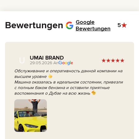
Supersportwagen müssen Sie 23-25 Jahre alt sein (wegen der
Versicherung).
Eine Emirates ID, wenn Sie in den VAE wohnen.
Google
Bewertungen
5
Bewertungen
UMAI BRAND
U
29.05.2026 An
Обслуживание и оперативность данной компании на
высшем уровне
Машина оказалась в идеальном состоянии, привезли
с полным баком бензина и оставили приятные
воспоминания о Дубае на всю жизнь