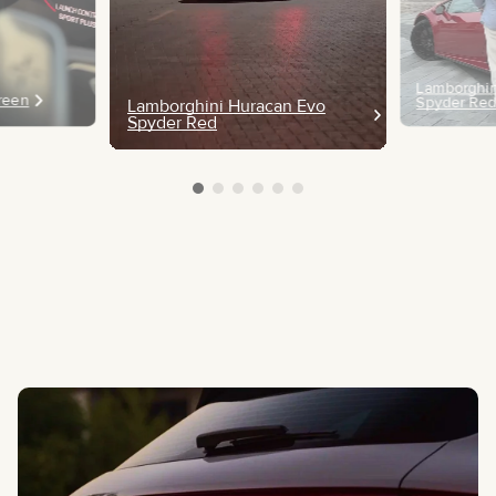
Lamborghin
Green
Spyder Re
Lamborghini Huracan Evo
Spyder Red