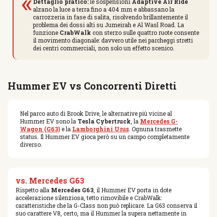
«
Dettaglio pratico:
le sospensioni
Adaptive Air Ride
alzano la luce a terra fino a 404 mm e abbassano la
carrozzeria in fase di salita, risolvendo brillantemente il
problema dei dossi alti su Jumeirah e Al Wasl Road. La
funzione
CrabWalk
con sterzo sulle quattro ruote consente
il movimento diagonale: davvero utile nei parcheggi stretti
dei centri commerciali, non solo un effetto scenico.
Hummer EV vs Concorrenti Diretti
Nel parco auto di Brook Drive, le alternative più vicine al
Hummer EV sono la
Tesla Cybertruck
, la
Mercedes G-
Wagon (G63)
e la
Lamborghini Urus
. Ognuna trasmette
status. Il Hummer EV gioca però su un campo completamente
diverso.
vs. Mercedes G63
Rispetto alla
Mercedes G63
, il Hummer EV porta in dote
accelerazione silenziosa, tetto rimovibile e CrabWalk:
caratteristiche che la G-Class non può replicare. La G63 conserva il
suo carattere V8, certo, ma il Hummer la supera nettamente in