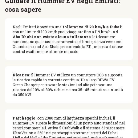
Guidare il Hummer EV negli Emirati:
cosa sapere
Negli Emirati è prevista una
tolleranza di 20 km/h a Dubai
:
con un limite di 100 km/h puoi viaggiare fino a 119 km/h.
Ad
Abu Dhabi non esiste alcuna tolleranza
: le telecamere
sanzionano qualsiasi superamento del limite, senza eccezioni.
Quando entri ad Abu Dhabi percorrendo la E11, imposta il cruise
control esattamente al limite indicato.
Ricarica:
il Hummer EV utilizza un connettore CCS e supporta
la ricarica rapida in corrente continua. Usa l'app DEWA EV
Green Charger per trovare le stazioni ad alta potenza: una
ricarica dal 10% all'80% richiede circa 35–45 minuti su un'unità
da 350 kW.
Parcheggio:
con 2380 mm di larghezza specchi inclusi, il
Hummer EV supera le dimensioni di un posto auto standard nei
centri commerciali. Attiva il CrabWalk e il sistema di telecamere
UltraVision a 360° nei parcheggi sotterranei stretti del Dubai
Mall o del Mall of the Emirates: entrarci sarà molto più semplice