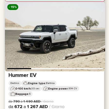
- 15%
Hummer EV
Engine type:
Elettrico
Elettrica
0-100 km/h:
Engine power:
3,5 sec
1014 CV
Baggage:
5
da
790
a
1 490
AED
/ Giorno
da
672
a
1 267
AED
/ Giorno