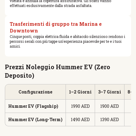
vietata e annulla la copertura assicurativa. Gli scatti vanno
effettuati esclusivamente dalla strada asfaltata.
Trasferimenti di gruppo tra Marina e
Downtown
Cinque posti, coppia elettrica fluida e abitacolo silenzioso rendono i
percorsi serali con più tappe un'esperienza piacevole per te e i tuoi
amici.
Prezzi Noleggio Hummer EV (Zero
Deposito)
Configurazione
1–2 Giorni
3–7 Giorni
8–2
Hummer EV (Flagship)
1990 AED
1900 AED
18
Hummer EV (Long-Term)
1490 AED
1390 AED
12