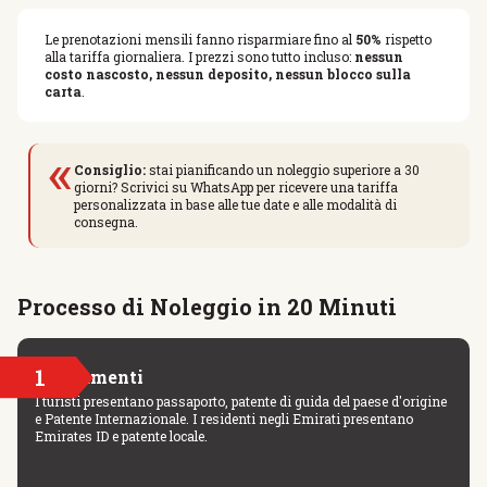
Le prenotazioni mensili fanno risparmiare fino al
50%
rispetto
alla tariffa giornaliera. I prezzi sono tutto incluso:
nessun
costo nascosto, nessun deposito, nessun blocco sulla
carta
.
«
Consiglio:
stai pianificando un noleggio superiore a 30
giorni? Scrivici su WhatsApp per ricevere una tariffa
personalizzata in base alle tue date e alle modalità di
consegna.
Processo di Noleggio in 20 Minuti
1
Documenti
I turisti presentano passaporto, patente di guida del paese d'origine
e Patente Internazionale. I residenti negli Emirati presentano
Emirates ID e patente locale.