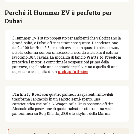
Perché il Hummer EV è perfetto per
Dubai
Il Hummer EV è stato progettato per ambienti che valorizzano la
grandiosità, e Dubai offre esattamente questo. L'accelerazione
da 0 a 100 km/h in 3,5 secondi avviene in quasi totale silenzio;
solo la colonna sonora sintetizzata ricorda che sotto il cofano
lavorano 1014 cavalli. La modalità di lancio
Watts to Freedom
precarica i motori e comprime le sospensioni prima della
partenza, regalando una sensazione più vicina a quella di una
supercar che a quella di un
pickup full-size
.
L'
Infinity Roof
con quattro pannelli trasparenti rimovibili
trasforma l'abitacolo in un salotto semi-aperto, una
caratteristica che né la G-Wagon né la Urus possono offrire.
Abbinalo alla posizione di guida rialzata e otterrai una vista
panoramica su Burj Khalifa, JBR e lo skyline della Marina.