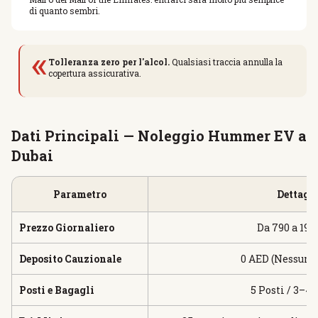
di quanto sembri.
«
Tolleranza zero per l'alcol.
Qualsiasi traccia annulla la
copertura assicurativa.
Dati Principali — Noleggio Hummer EV a
Dubai
Parametro
Dettagl
Prezzo Giornaliero
Da 790 a 19
Deposito Cauzionale
0 AED (Nessun 
Posti e Bagagli
5 Posti / 3–4 