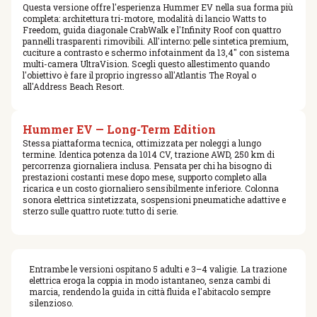
Questa versione offre l'esperienza Hummer EV nella sua forma più
completa: architettura tri-motore, modalità di lancio Watts to
Freedom, guida diagonale CrabWalk e l'Infinity Roof con quattro
pannelli trasparenti rimovibili. All'interno: pelle sintetica premium,
cuciture a contrasto e schermo infotainment da 13,4″ con sistema
multi-camera UltraVision. Scegli questo allestimento quando
l'obiettivo è fare il proprio ingresso all'Atlantis The Royal o
all'Address Beach Resort.
Hummer EV — Long-Term Edition
Stessa piattaforma tecnica, ottimizzata per noleggi a lungo
termine. Identica potenza da 1014 CV, trazione AWD, 250 km di
percorrenza giornaliera inclusa. Pensata per chi ha bisogno di
prestazioni costanti mese dopo mese, supporto completo alla
ricarica e un costo giornaliero sensibilmente inferiore. Colonna
sonora elettrica sintetizzata, sospensioni pneumatiche adattive e
sterzo sulle quattro ruote: tutto di serie.
Entrambe le versioni ospitano 5 adulti e 3–4 valigie. La trazione
elettrica eroga la coppia in modo istantaneo, senza cambi di
marcia, rendendo la guida in città fluida e l'abitacolo sempre
silenzioso.