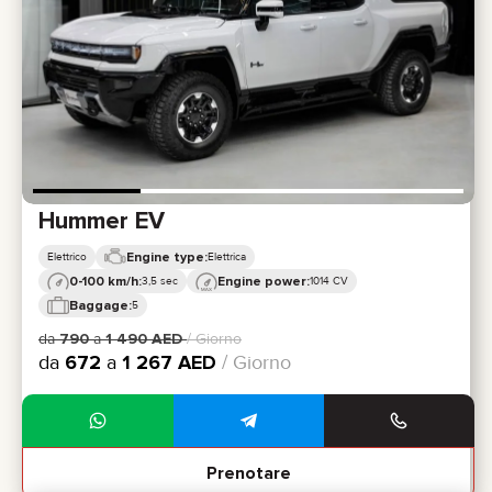
Hummer EV
Engine type:
Elettrico
Elettrica
0-100 km/h:
Engine power:
3,5 sec
1014 CV
Baggage:
5
da
790
a
1 490
AED
/ Giorno
da
672
a
1 267
AED
/ Giorno
Prenotare