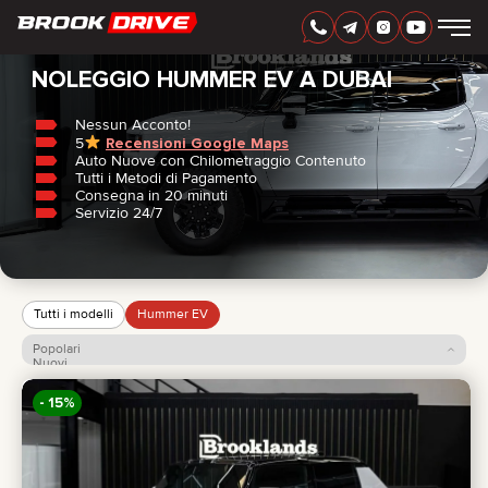
Casa
/
Hummer
/
EV
ITALIAN
AED
NOLEGGIO HUMMER EV A DUBAI
Nessun Acconto!
5
Recensioni Google Maps
MARCHI
Auto Nuove con Chilometraggio Contenuto
PERIODO DI NOLEGGIO
Tutti i Metodi di Pagamento
MIGLIORI OFFERTE
Consegna in 20 minuti
FAQ
Servizio 24/7
CERTIFICATES
RECENSIONI
CONTATTI
COLLABORAZIONE
NOLEGGIA E DIVENTA TUO
Tutti i modelli
Hummer EV
Popolari
+
7 925 283 88 88
Nuovi
Prezzo: dal più basso
+
971 52 193 88 88
Prezzo: dal più alto
- 15%
info@brook-drive.rent