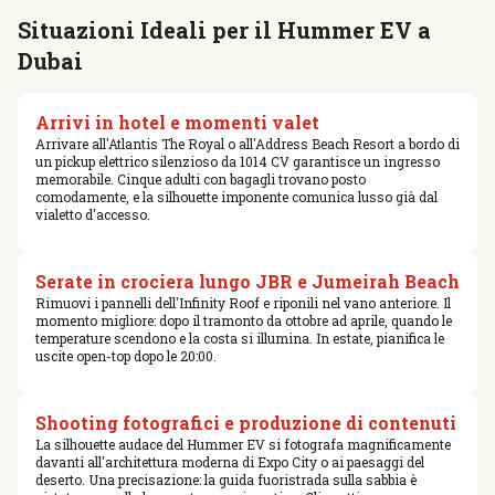
Situazioni Ideali per il Hummer EV a
Dubai
Arrivi in hotel e momenti valet
Arrivare all'Atlantis The Royal o all'Address Beach Resort a bordo di
un pickup elettrico silenzioso da 1014 CV garantisce un ingresso
memorabile. Cinque adulti con bagagli trovano posto
comodamente, e la silhouette imponente comunica lusso già dal
vialetto d'accesso.
Serate in crociera lungo JBR e Jumeirah Beach
Rimuovi i pannelli dell'Infinity Roof e riponili nel vano anteriore. Il
momento migliore: dopo il tramonto da ottobre ad aprile, quando le
temperature scendono e la costa si illumina. In estate, pianifica le
uscite open-top dopo le 20:00.
Shooting fotografici e produzione di contenuti
La silhouette audace del Hummer EV si fotografa magnificamente
davanti all'architettura moderna di Expo City o ai paesaggi del
deserto. Una precisazione: la guida fuoristrada sulla sabbia è