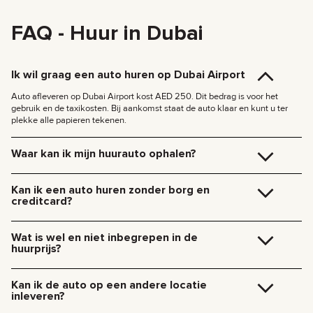
FAQ - Huur in Dubai
Ik wil graag een auto huren op Dubai Airport
Auto afleveren op Dubai Airport kost AED 250. Dit bedrag is voor het
gebruik en de taxikosten. Bij aankomst staat de auto klaar en kunt u ter
plekke alle papieren tekenen.
Waar kan ik mijn huurauto ophalen?
U kunt de auto gratis ophalen op ons kantoor in Dubai (JVC, Square Tower,
Office 307), of we bezorgen hem rechtstreeks bij uw hotel of op Dubai
Kan ik een auto huren zonder borg en
Airport. We komen naar u toe op de afgesproken locatie en regelen alle
creditcard?
papieren ter plekke.
Bezorgkosten binnen Dubai:
We vragen geen borg meer voor een van onze auto’s. Je hebt ook geen
creditcard nodig — je kunt de huur betalen met elke betaalmethode,
185 AED (+5% btw) voor bezorging overdag (09:00 – 21:00)
Wat is wel en niet inbegrepen in de
inclusief contant geld of cryptocurrency.
235 AED (+5% btw) voor bezorging ‘s nachts (21:00 – 09:00)
huurprijs?
Bezorging naar andere emiraten is beschikbaar op aanvraag.
De huurprijs omvat naast de betaling voor het gebruik van de auto: huur,
verzekering, dienstverlening van de manager, technische ondersteuning
Kan ik de auto op een andere locatie
24/7.
inleveren?
Extra kosten zijn: benzine, tolwegen, boetes, overmatig aantal kilometers.
We kunnen de auto ook zelf ophalen. Laat onze manager weten wanneer