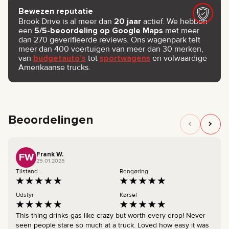
Bewezen reputatie
Brook Drive is al meer dan
20 jaar
actief. We hebben
een
5/5-beoordeling op Google Maps
met meer
dan 270 geverifieerde reviews. Ons wagenpark telt
meer dan 400 voertuigen van meer dan 30 merken,
van
budgetauto’s
tot
sportwagens
en volwaardige
Amerikaanse trucks.
Beoordelingen
Frank W.
FW
29.01.2025
Tilstand
Rengøring
Udstyr
Kørsel
This thing drinks gas like crazy but worth every drop! Never
seen people stare so much at a truck. Loved how easy it was