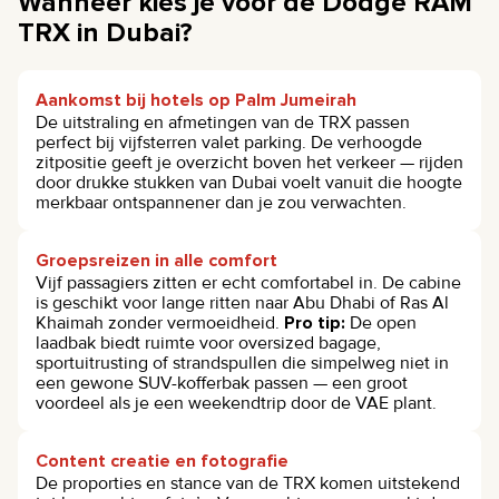
Wanneer kies je voor de Dodge RAM
TRX in Dubai?
Aankomst bij hotels op Palm Jumeirah
De uitstraling en afmetingen van de TRX passen
perfect bij vijfsterren valet parking. De verhoogde
zitpositie geeft je overzicht boven het verkeer — rijden
door drukke stukken van Dubai voelt vanuit die hoogte
merkbaar ontspannener dan je zou verwachten.
Groepsreizen in alle comfort
Vijf passagiers zitten er echt comfortabel in. De cabine
is geschikt voor lange ritten naar Abu Dhabi of Ras Al
Khaimah zonder vermoeidheid.
Pro tip:
De open
laadbak biedt ruimte voor oversized bagage,
sportuitrusting of strandspullen die simpelweg niet in
een gewone SUV-kofferbak passen — een groot
voordeel als je een weekendtrip door de VAE plant.
Content creatie en fotografie
De proporties en stance van de TRX komen uitstekend