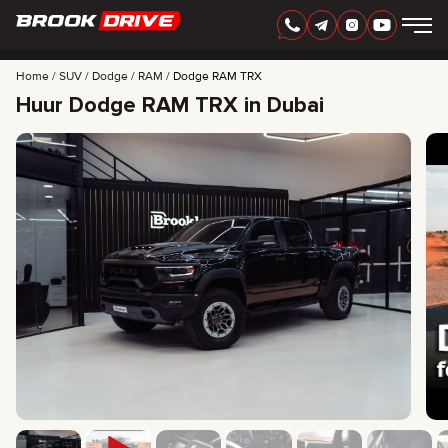
DUTCH
AED
Home
SUV
Dodge
RAM
Dodge RAM TRX
Huur Dodge RAM TRX in Dubai
AUTOMERK
HUURPERIODE
BEDSTE TILBUD
FAQ
CERTIFICATES
BEOORDELINGEN
CONTACT
PARTNERSCHAP
HUUR-KOOP
+
7 925 283 88 88
+
971 52 193 88 88
info@brook-drive.rent