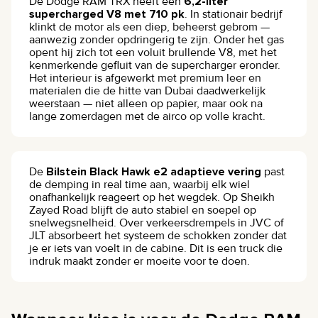
De Dodge RAM TRX heeft een
6,2-liter
supercharged V8 met 710 pk
. In stationair bedrijf
klinkt de motor als een diep, beheerst gebrom —
aanwezig zonder opdringerig te zijn. Onder het gas
opent hij zich tot een voluit brullende V8, met het
kenmerkende gefluit van de supercharger eronder.
Het interieur is afgewerkt met premium leer en
materialen die de hitte van Dubai daadwerkelijk
weerstaan — niet alleen op papier, maar ook na
lange zomerdagen met de airco op volle kracht.
De
Bilstein Black Hawk e2 adaptieve vering
past
de demping in real time aan, waarbij elk wiel
onafhankelijk reageert op het wegdek. Op Sheikh
Zayed Road blijft de auto stabiel en soepel op
snelwegsnelheid. Over verkeersdrempels in JVC of
JLT absorbeert het systeem de schokken zonder dat
je er iets van voelt in de cabine. Dit is een truck die
indruk maakt zonder er moeite voor te doen.