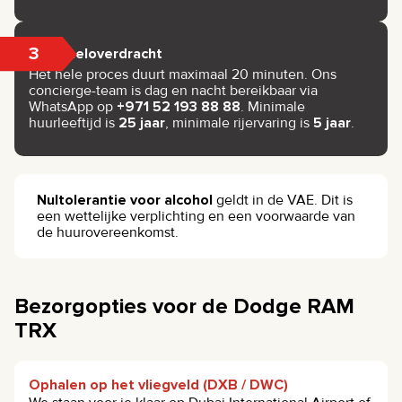
3
Sleuteloverdracht
Het hele proces duurt maximaal 20 minuten. Ons
concierge-team is dag en nacht bereikbaar via
WhatsApp op
+971 52 193 88 88
. Minimale
huurleeftijd is
25 jaar
, minimale rijervaring is
5 jaar
.
Nultolerantie voor alcohol
geldt in de VAE. Dit is
een wettelijke verplichting en een voorwaarde van
de huurovereenkomst.
Bezorgopties voor de Dodge RAM
TRX
Ophalen op het vliegveld (DXB / DWC)