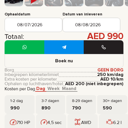
Ophaaldatum
Datum van inleveren
AED
990
Totaal:
Boek nu
Borg
GEEN BORG
Inbegrepen kilometerlimiet
250 km/dag
Extra kosten per kilometer
AED
10
/km
Ophalen op luchthaven/hotel
AED
200
(niet inbegrepen)
Dag
Week
Maand
Kosten per Dag
1-2 dag
3-7 dagen
8-29 dagen
30+ dagen
990
890
790
590
710 HP
4,5 sec
AWD
6.2 l