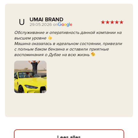
UMAI BRAND
U
29.05.2026 on
Обслуживание и оперативность данной компании на
высшем уровне
Машина оказалась в идеальном состоянии, привезли
с полным баком бензина и оставили приятные
воспоминания о Дубае на всю жизнь
Lees alles