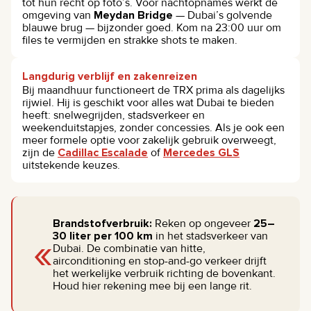
tot hun recht op foto’s. Voor nachtopnames werkt de
omgeving van
Meydan Bridge
— Dubai’s golvende
blauwe brug — bijzonder goed. Kom na 23:00 uur om
files te vermijden en strakke shots te maken.
Langdurig verblijf en zakenreizen
Bij maandhuur functioneert de TRX prima als dagelijks
rijwiel. Hij is geschikt voor alles wat Dubai te bieden
heeft: snelwegrijden, stadsverkeer en
weekenduitstapjes, zonder concessies. Als je ook een
meer formele optie voor zakelijk gebruik overweegt,
zijn de
Cadillac Escalade
of
Mercedes GLS
uitstekende keuzes.
Brandstofverbruik:
Reken op ongeveer
25–
«
30 liter per 100 km
in het stadsverkeer van
Dubai. De combinatie van hitte,
airconditioning en stop-and-go verkeer drijft
het werkelijke verbruik richting de bovenkant.
Houd hier rekening mee bij een lange rit.