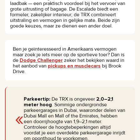
laadbak — een praktisch voordeel bij het vervoer van
grote uitrusting of bagage. De Escalade biedt een
formeler, zakelijker interieur; de TRX combineert
uitstraling en vermogen in gelijke mate. Beide zijn
goede keuzes, maar ze dienen een ander doel.
Ben je geïnteresseerd in Amerikaans vermogen
maar zoek je iets meer op de sportieve toer? Dan is
de
Dodge Challenger
zeker het bekijken waard in
het aanbod van
pickups en musclecars
bij Brook
Drive.
Parkeertip:
De TRX is ongeveer
2,0–2,1
meter hoog
. Sommige ondergrondse
«
parkeergarages in Dubai, waaronder delen van
Dubai Mall en Mall of the Emirates, hebben
een doorrijhoogte van 1,9–2,1 meter.
Controleer de hoogtebeperkingen altijd
voordat je een overdekte parkeergarage inrijdt
om oponthoud te voorkomen.