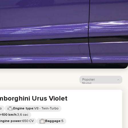
Popolari
Nuovi
Prezzo: dal più basso
Prezzo: dal più alto
borghini Urus Violet
o
V8 - Twin-Turbo
Engine type:
3,6 sec
-100 km/h:
650 CV
5
Engine power:
Baggage: