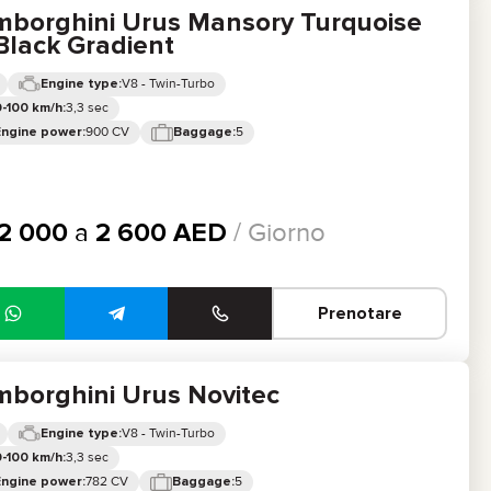
mborghini Urus Mansory Turquoise
Black Gradient
V8 - Twin-Turbo
Engine type:
3,3 sec
-100 km/h:
900 CV
5
Engine power:
Baggage:
2 000
a
2 600
AED
/ Giorno
Prenotare
mborghini Urus Novitec
V8 - Twin-Turbo
Engine type:
3,3 sec
-100 km/h:
782 CV
5
Engine power:
Baggage: