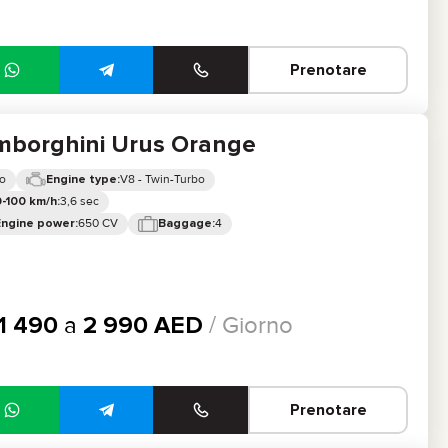
Prenotare
mborghini Urus Orange
o
V8 - Twin-Turbo
Engine type:
3,6 sec
-100 km/h:
650 CV
4
Engine power:
Baggage:
1 490
a
2 990
AED
/ Giorno
Prenotare