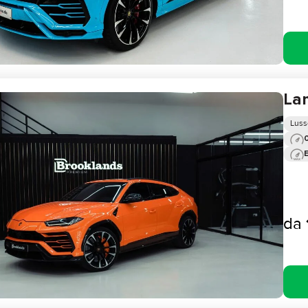
La
Luss
0
da