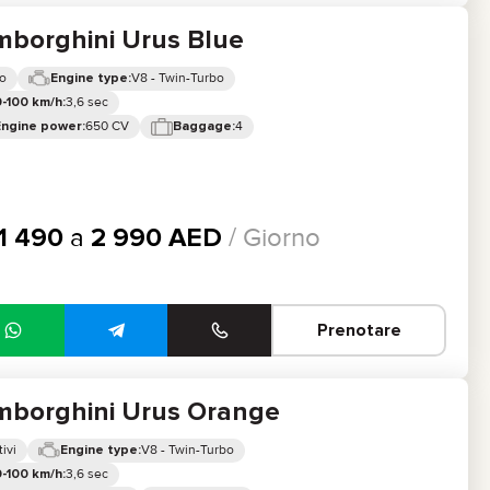
mborghini Urus Blue
o
V8 - Twin-Turbo
Engine type:
3,6 sec
-100 km/h:
650 CV
4
Engine power:
Baggage:
1 490
a
2 990
AED
/ Giorno
Prenotare
mborghini Urus Orange
ivi
V8 - Twin-Turbo
Engine type:
3,6 sec
-100 km/h: