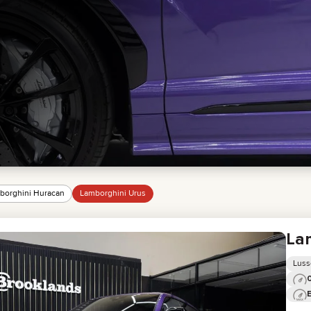
GMC
CHEVROLET
MAZDA
TOYOTA
borghini Huracan
Lamborghini Urus
Lam
Luss
0