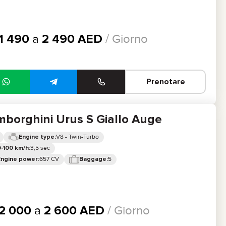
1 490
a
2 490
AED
/ Giorno
Prenotare
borghini Urus S Giallo Auge
V8 - Twin-Turbo
Engine type:
3,5 sec
-100 km/h:
657 CV
5
Engine power:
Baggage:
2 000
a
2 600
AED
/ Giorno