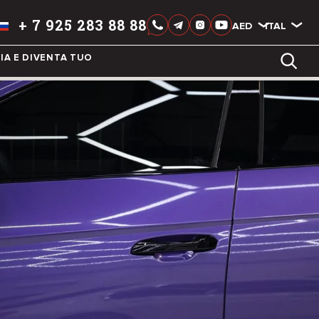
+
7 925 283 88 88
AED
AED
ITALIAN
IA E DIVENTA TUO
LIXIANG