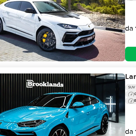
da
La
SUV
0
da