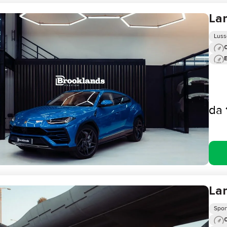
La
Luss
0
da
La
Sport
0