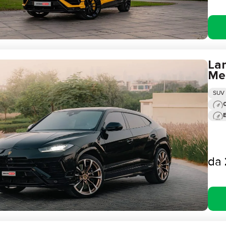
La
Met
SUV
0
da