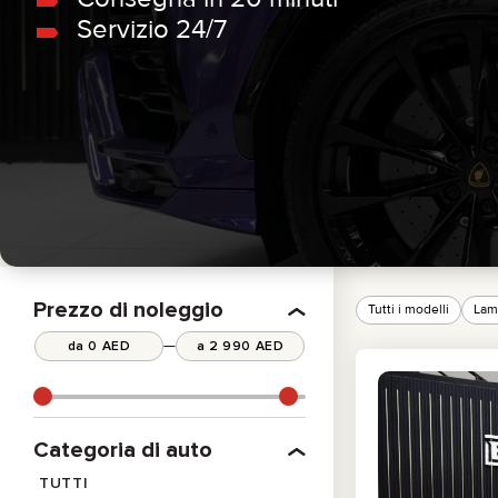
Servizio 24/7
PICKUP TRUCK
BMW
BERLINA
MERCEDES
ELETTRICO
All cars
ECONOMICA
Prezzo di noleggio
Tutti i modelli
Lam
—
Categoria di auto
TUTTI