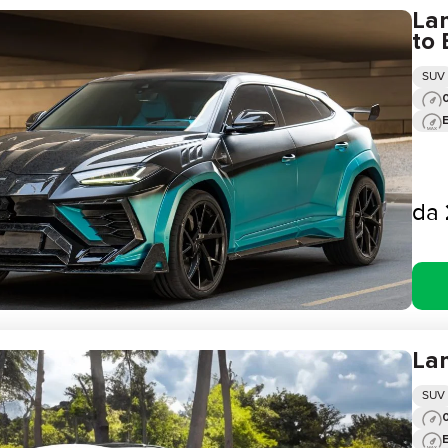
La
to 
SUV
0
da
La
SUV
0