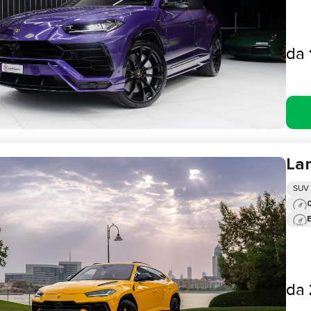
da
Lam
SUV
0
da