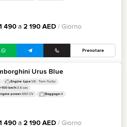
1 490
a
2 190
AED
/ Giorno
Prenotare
mborghini Urus Blue
V8 - Twin-Turbo
Engine type:
3,6 sec
-100 km/h:
650 CV
4
Engine power:
Baggage:
1 490
a
2 190
AED
/ Giorno