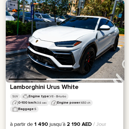
Lamborghini Urus White
Engine type:
SUV
V8 - Bi-turbo
0-100 km/h:
Engine power:
3,6 sec
650 ch
Baggage:
5
à partir de
1 490
jusqu’à
2 190
AED
/ Jour