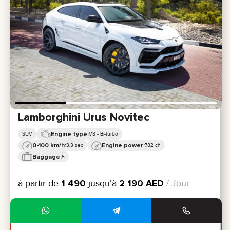
Lamborghini Urus Novitec
Engine type:
SUV
V8 - Bi-turbo
0-100 km/h:
Engine power:
3,3 sec
782 ch
Baggage:
5
à partir de
1 490
jusqu’à
2 190
AED
/ Jour