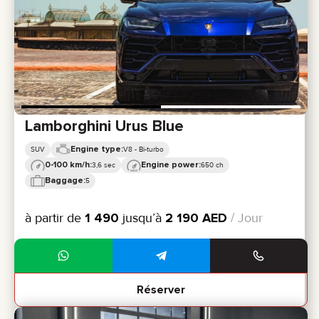
Lamborghini Urus Blue
Engine type:
SUV
V8 - Bi-turbo
0-100 km/h:
Engine power:
3,6 sec
650 ch
Baggage:
5
à partir de
1 490
jusqu’à
2 190
AED
/ Jour
Réserver