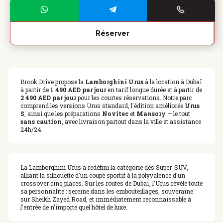
Réserver
Brook Drive propose la
Lamborghini Urus
à la location à Dubaï
à partir de
1 490 AED par jour
en tarif longue durée et à partir de
2 490 AED par jour
pour les courtes réservations. Notre parc
comprend les versions Urus standard, l'édition améliorée
Urus
S
, ainsi que les préparations
Novitec
et
Mansory
— le tout
sans caution
, avec livraison partout dans la ville et assistance
24h/24.
La Lamborghini Urus a redéfini la catégorie des Super-SUV,
alliant la silhouette d'un coupé sportif à la polyvalence d'un
crossover cinq places. Sur les routes de Dubaï, l'Urus révèle toute
sa personnalité : sereine dans les embouteillages, souveraine
sur Sheikh Zayed Road, et immédiatement reconnaissable à
l'entrée de n'importe quel hôtel de luxe.