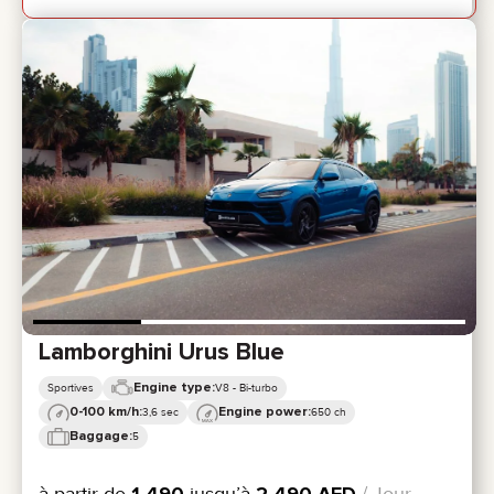
Lamborghini Urus Blue
Engine type:
Sportives
V8 - Bi-turbo
0-100 km/h:
Engine power:
3,6 sec
650 ch
Baggage:
5
à partir de
1 490
jusqu’à
2 490
AED
/ Jour