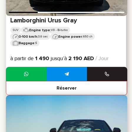
Lamborghini Urus Gray
Engine type:
SUV
V8 - Bi-turbo
0-100 km/h:
Engine power:
3,6 sec
650 ch
Baggage:
5
à partir de
1 490
jusqu’à
2 190
AED
/ Jour
Réserver