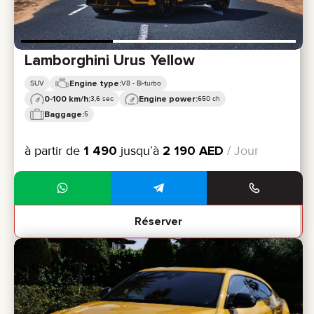
Lamborghini Urus Yellow
Engine type:
SUV
V8 - Bi-turbo
0-100 km/h:
Engine power:
3,6 sec
650 ch
Baggage:
5
à partir de
1 490
jusqu’à
2 190
AED
/ Jour
Réserver