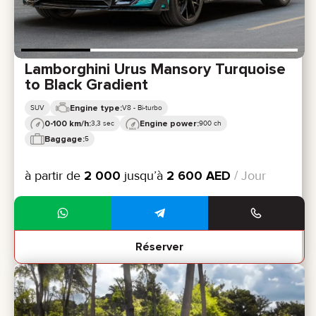
Lamborghini Urus Mansory Turquoise
to Black Gradient
Engine type:
SUV
V8 - Bi-turbo
0-100 km/h:
Engine power:
3,3 sec
900 ch
Baggage:
5
à partir de
2 000
jusqu’à
2 600
AED
/ Jour
Réserver