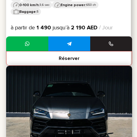
0-100 km/h:
Engine power:
3,6 sec
650 ch
Baggage:
5
à partir de
1 490
jusqu’à
2 190
AED
/ Jour
Réserver