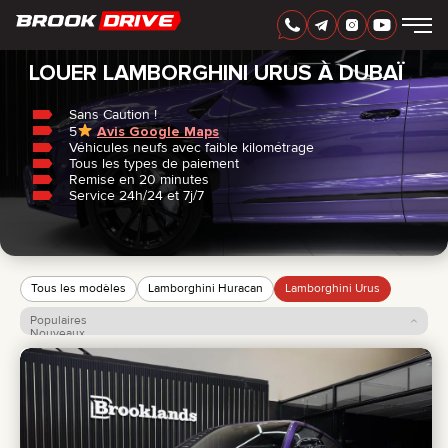
Accueil
/
Lamborghini
/
Urus
FRANÇAIS
AED
LOUER LAMBORGHINI URUS À DUBAÏ
Sans Caution !
5
Avis Google Maps
MARQUES
Véhicules neufs avec faible kilométrage
PÉRIODE DE LOCATION
Tous les types de paiement
MEILLEURES OFFRES
Remise en 20 minutes
FAQ
Service 24h/24 et 7j/7
CERTIFICATES
AVIS
CONTACTS
PARTENARIAT
LOUEZ-POSSÉDEZ
Tous les modèles
Lamborghini Huracan
Lamborghini Urus
Populaires
+
7 925 283 88 88
Nouveaux
Prix: croissant
+
971 52 193 88 88
Prix: décroissant
info@brook-drive.rent