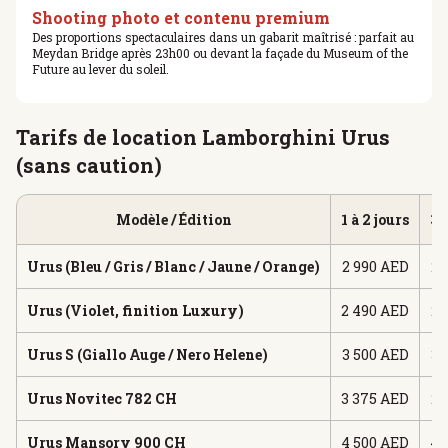
Shooting photo et contenu premium
Des proportions spectaculaires dans un gabarit maîtrisé : parfait au
Meydan Bridge après 23h00 ou devant la façade du Museum of the
Future au lever du soleil.
Tarifs de location Lamborghini Urus
(sans caution)
Modèle / Édition
1 à 2 jours
3 
Urus (Bleu / Gris / Blanc / Jaune / Orange)
2 990 AED
2 
Urus (Violet, finition Luxury)
2 490 AED
2 
Urus S (Giallo Auge / Nero Helene)
3 500 AED
3 
Urus Novitec 782 CH
3 375 AED
2 
Urus Mansory 900 CH
4 500 AED
4 