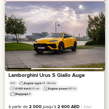
Lamborghini Urus S Giallo Auge
Engine type:
SUV
V8 - Bi-turbo
0-100 km/h:
Engine power:
3,5 sec
657 ch
Baggage:
5
à partir de
2 000
jusqu’à
2 600
AED
/ Jour