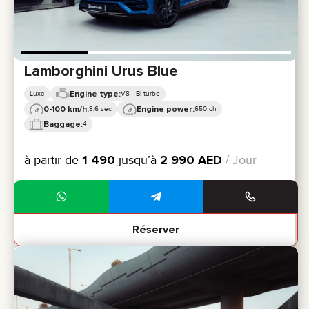
Lamborghini Urus Blue
Engine type:
Luxe
V8 - Bi-turbo
0-100 km/h:
Engine power:
3,6 sec
650 ch
Baggage:
4
à partir de
1 490
jusqu’à
2 990
AED
/ Jour
Réserver