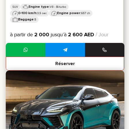
Engine type:
SUV
V8 - Bi-turbo
0-100 km/h:
Engine power:
3,5 sec
657 ch
Baggage:
5
à partir de
2 000
jusqu’à
2 600
AED
/ Jour
Réserver