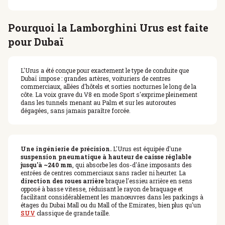
Pourquoi la Lamborghini Urus est faite
pour Dubaï
L'Urus a été conçue pour exactement le type de conduite que
Dubaï impose : grandes artères, voituriers de centres
commerciaux, allées d'hôtels et sorties nocturnes le long de la
côte. La voix grave du V8 en mode Sport s'exprime pleinement
dans les tunnels menant au Palm et sur les autoroutes
dégagées, sans jamais paraître forcée.
Une ingénierie de précision.
L'Urus est équipée d'une
suspension pneumatique à hauteur de caisse réglable
jusqu'à ~240 mm
, qui absorbe les dos-d'âne imposants des
entrées de centres commerciaux sans racler ni heurter. La
direction des roues arrière
braque l'essieu arrière en sens
opposé à basse vitesse, réduisant le rayon de braquage et
facilitant considérablement les manœuvres dans les parkings à
étages du Dubai Mall ou du Mall of the Emirates, bien plus qu'un
SUV
classique de grande taille.