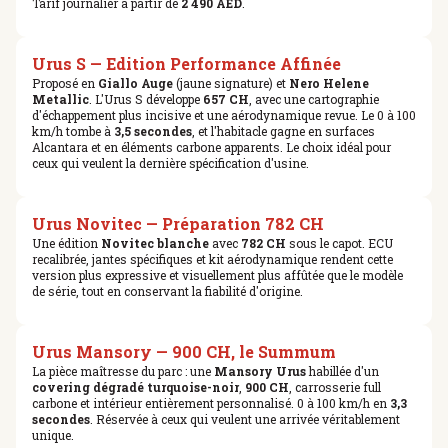
Tarif journalier à partir de
2 490 AED
.
Urus S — Edition Performance Affinée
Proposé en
Giallo Auge
(jaune signature) et
Nero Helene
Metallic
. L'Urus S développe
657 CH
, avec une cartographie
d'échappement plus incisive et une aérodynamique revue. Le 0 à 100
km/h tombe à
3,5 secondes
, et l'habitacle gagne en surfaces
Alcantara et en éléments carbone apparents. Le choix idéal pour
ceux qui veulent la dernière spécification d'usine.
Urus Novitec — Préparation 782 CH
Une édition
Novitec blanche
avec
782 CH
sous le capot. ECU
recalibrée, jantes spécifiques et kit aérodynamique rendent cette
version plus expressive et visuellement plus affûtée que le modèle
de série, tout en conservant la fiabilité d'origine.
Urus Mansory — 900 CH, le Summum
La pièce maîtresse du parc : une
Mansory Urus
habillée d'un
covering dégradé turquoise-noir
,
900 CH
, carrosserie full
carbone et intérieur entièrement personnalisé. 0 à 100 km/h en
3,3
secondes
. Réservée à ceux qui veulent une arrivée véritablement
unique.