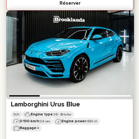
Réserver
Lamborghini Urus Blue
Engine type:
SUV
V8 - Bi-turbo
0-100 km/h:
Engine power:
3,6 sec
650 ch
Baggage:
4