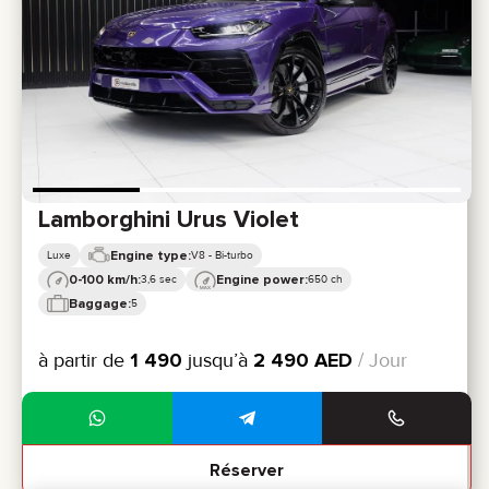
Lamborghini Urus Violet
Engine type:
Luxe
V8 - Bi-turbo
0-100 km/h:
Engine power:
3,6 sec
650 ch
Baggage:
5
à partir de
1 490
jusqu’à
2 490
AED
/ Jour
Réserver