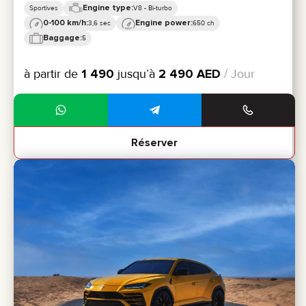
Engine type:
Sportives
V8 - Bi-turbo
0-100 km/h:
Engine power:
3,6 sec
650 ch
Baggage:
5
à partir de
1 490
jusqu’à
2 490
AED
/ Jour
Réserver