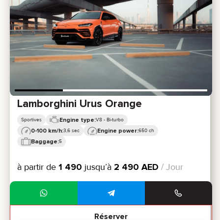
Lamborghini Urus Orange
Engine type:
Sportives
V8 - Bi-turbo
0-100 km/h:
Engine power:
3,6 sec
650 ch
Baggage:
5
à partir de
1 490
jusqu’à
2 490
AED
/ Jour
Réserver