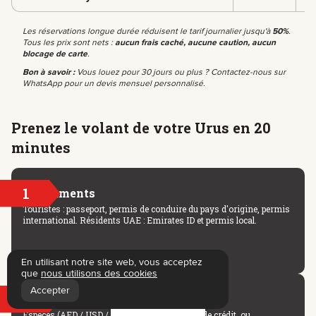
Les réservations longue durée réduisent le tarif journalier jusqu'à
50%
.
Tous les prix sont nets :
aucun frais caché, aucune caution, aucun
blocage de carte
.
Bon à savoir :
Vous louez pour 30 jours ou plus ? Contactez-nous sur
WhatsApp pour un devis mensuel personnalisé.
Prenez le volant de votre Urus en 20
minutes
1
Documents
Touristes : passeport, permis de conduire du pays d'origine, permis
international. Résidents UAE : Emirates ID et permis local.
En utilisant notre site web, vous acceptez
que
nous utilisons des cookies
Accepter
2
Paiement sans blocage
Filtres
Espèces (AED / USD / EUR), carte de débit ou de crédit, ou