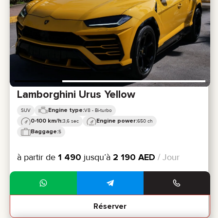
Lamborghini Urus Yellow
Engine type:
SUV
V8 - Bi-turbo
0-100 km/h:
Engine power:
3,6 sec
650 ch
Baggage:
5
à partir de
1 490
jusqu’à
2 190
AED
/ Jour
Réserver