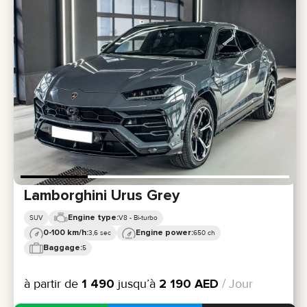
Lamborghini Urus Grey
Engine type:
SUV
V8 - Bi-turbo
0-100 km/h:
Engine power:
3,6 sec
650 ch
Baggage:
5
à partir de
1 490
jusqu’à
2 190
AED
/ Jour