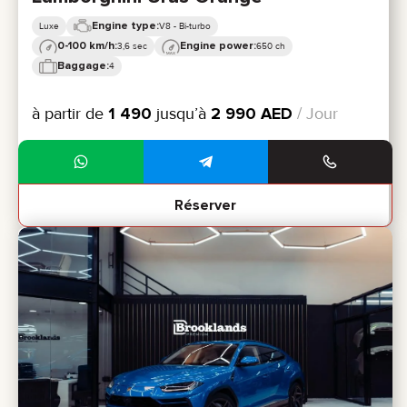
Engine type:
Luxe
V8 - Bi-turbo
0-100 km/h:
Engine power:
3,6 sec
650 ch
Baggage:
4
à partir de
1 490
jusqu’à
2 990
AED
/ Jour
Réserver