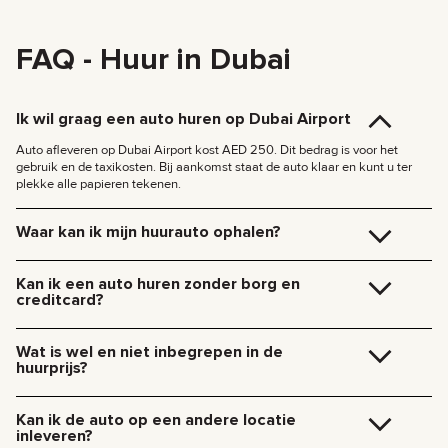
FAQ - Huur in Dubai
Ik wil graag een auto huren op Dubai Airport
Auto afleveren op Dubai Airport kost AED 250. Dit bedrag is voor het
gebruik en de taxikosten. Bij aankomst staat de auto klaar en kunt u ter
plekke alle papieren tekenen.
Waar kan ik mijn huurauto ophalen?
U kunt de auto gratis ophalen op ons kantoor in Dubai (JVC, Square Tower,
Office 307), of we bezorgen hem rechtstreeks bij uw hotel of op Dubai
Kan ik een auto huren zonder borg en
Airport. We komen naar u toe op de afgesproken locatie en regelen alle
creditcard?
papieren ter plekke.
Bezorgkosten binnen Dubai:
We vragen geen borg meer voor een van onze auto’s. Je hebt ook geen
creditcard nodig — je kunt de huur betalen met elke betaalmethode,
185 AED (+5% btw) voor bezorging overdag (09:00 – 21:00)
Wat is wel en niet inbegrepen in de
inclusief contant geld of cryptocurrency.
235 AED (+5% btw) voor bezorging ‘s nachts (21:00 – 09:00)
huurprijs?
Bezorging naar andere emiraten is beschikbaar op aanvraag.
De huurprijs omvat naast de betaling voor het gebruik van de auto: huur,
verzekering, dienstverlening van de manager, technische ondersteuning
Kan ik de auto op een andere locatie
24/7.
inleveren?
Extra kosten zijn: benzine, tolwegen, boetes, overmatig aantal kilometers.