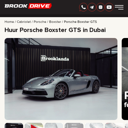
DUTCH
AED
Home
Cabriolet
Porsche
Boxster
Porsche Boxster GTS
Huur Porsche Boxster GTS in Dubai
AUTOMERK
HUURPERIODE
BEDSTE TILBUD
FAQ
CERTIFICATES
BEOORDELINGEN
CONTACT
PARTNERSCHAP
HUUR-KOOP
+
7 925 283 88 88
+
971 52 193 88 88
info@brook-drive.rent