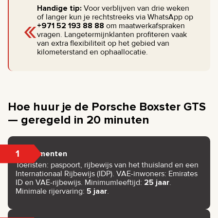
Handige tip:
Voor verblijven van drie weken
«
of langer kun je rechtstreeks via WhatsApp op
+971 52 193 88 88
om maatwerkafspraken
vragen. Langetermijnklanten profiteren vaak
van extra flexibiliteit op het gebied van
kilometerstand en ophaallocatie.
Hoe huur je de Porsche Boxster GTS
— geregeld in 20 minuten
1
Documenten
Toeristen: paspoort, rijbewijs van het thuisland en een
Internationaal Rijbewijs (IDP). VAE-inwoners: Emirates
ID en VAE-rijbewijs. Minimumleeftijd:
25 jaar
.
Minimale rijervaring:
5 jaar
.