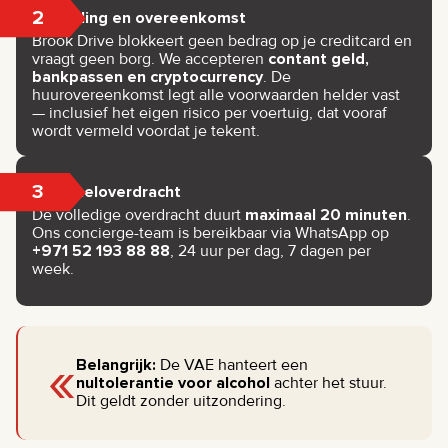
2
Betaling en overeenkomst
Brook Drive blokkeert geen bedrag op je creditcard en
vraagt geen borg. We accepteren
contant geld,
bankpassen en cryptocurrency
. De
huurovereenkomst legt alle voorwaarden helder vast
— inclusief het eigen risico per voertuig, dat vooraf
wordt vermeld voordat je tekent.
3
Sleuteloverdracht
De volledige overdracht duurt
maximaal 20 minuten
.
Ons concierge-team is bereikbaar via WhatsApp op
+971 52 193 88 88
, 24 uur per dag, 7 dagen per
week.
«
Belangrijk:
De VAE hanteert een
nultolerantie voor alcohol
achter het stuur.
Dit geldt zonder uitzondering.