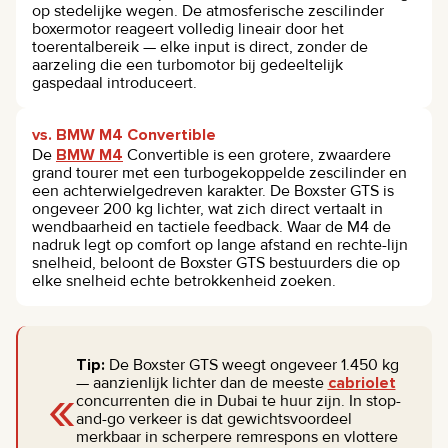
op stedelijke wegen. De atmosferische zescilinder
boxermotor reageert volledig lineair door het
toerentalbereik — elke input is direct, zonder de
aarzeling die een turbomotor bij gedeeltelijk
gaspedaal introduceert.
vs. BMW M4 Convertible
De
BMW M4
Convertible is een grotere, zwaardere
grand tourer met een turbogekoppelde zescilinder en
een achterwielgedreven karakter. De Boxster GTS is
ongeveer 200 kg lichter, wat zich direct vertaalt in
wendbaarheid en tactiele feedback. Waar de M4 de
nadruk legt op comfort op lange afstand en rechte-lijn
snelheid, beloont de Boxster GTS bestuurders die op
elke snelheid echte betrokkenheid zoeken.
Tip:
De Boxster GTS weegt ongeveer 1.450 kg
«
— aanzienlijk lichter dan de meeste
cabriolet
concurrenten die in Dubai te huur zijn. In stop-
and-go verkeer is dat gewichtsvoordeel
merkbaar in scherpere remrespons en vlottere