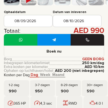
Ophaaldatum
Datum van inleveren
AED
990
Totaal:
Boek nu
Borg
GEEN BORG
Inbegrepen kilometerlimiet
250 km/dag
Extra kosten per kilometer
AED
10
/km
Ophalen op luchthaven/hotel
AED
200
(niet inbegrepen)
Dag
Week
Maand
Kosten per Dag
1-2 dag
3-7 dagen
8-29 dagen
30+ dagen
990
950
900
590
365 HP
4,3 sec
RWD
4.0 l