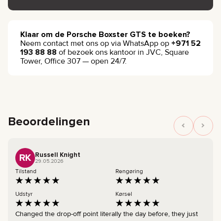
Klaar om de Porsche Boxster GTS te boeken?
Neem contact met ons op via WhatsApp op
+971 52
193 88 88
of bezoek ons kantoor in JVC, Square
Tower, Office 307 — open 24/7.
Beoordelingen
Russell Knight
RK
29.05.2026
Tilstand
Rengøring
Udstyr
Kørsel
Changed the drop-off point literally the day before, they just