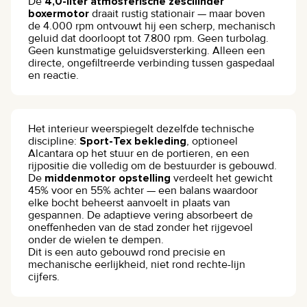
De
4,0-liter atmosferische zescilinder
boxermotor
draait rustig stationair — maar boven
de 4.000 rpm ontvouwt hij een scherp, mechanisch
geluid dat doorloopt tot 7.800 rpm. Geen turbolag.
Geen kunstmatige geluidsversterking. Alleen een
directe, ongefiltreerde verbinding tussen gaspedaal
en reactie.
Het interieur weerspiegelt dezelfde technische
discipline:
Sport-Tex bekleding
, optioneel
Alcantara op het stuur en de portieren, en een
rijpositie die volledig om de bestuurder is gebouwd.
De
middenmotor opstelling
verdeelt het gewicht
45% voor en 55% achter — een balans waardoor
elke bocht beheerst aanvoelt in plaats van
gespannen. De adaptieve vering absorbeert de
oneffenheden van de stad zonder het rijgevoel
onder de wielen te dempen.
Dit is een auto gebouwd rond precisie en
mechanische eerlijkheid, niet rond rechte-lijn
cijfers.