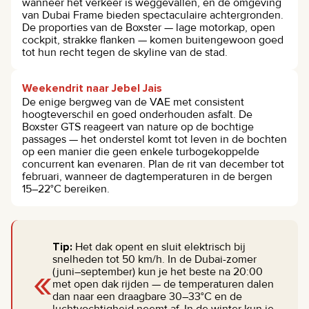
wanneer het verkeer is weggevallen, en de omgeving
van Dubai Frame bieden spectaculaire achtergronden.
De proporties van de Boxster — lage motorkap, open
cockpit, strakke flanken — komen buitengewoon goed
tot hun recht tegen de skyline van de stad.
Weekendrit naar Jebel Jais
De enige bergweg van de VAE met consistent
hoogteverschil en goed onderhouden asfalt. De
Boxster GTS reageert van nature op de bochtige
passages — het onderstel komt tot leven in de bochten
op een manier die geen enkele turbogekoppelde
concurrent kan evenaren. Plan de rit van december tot
februari, wanneer de dagtemperaturen in de bergen
15–22°C bereiken.
Tip:
Het dak opent en sluit elektrisch bij
snelheden tot 50 km/h. In de Dubai-zomer
«
(juni–september) kun je het beste na 20:00
met open dak rijden — de temperaturen dalen
dan naar een draagbare 30–33°C en de
luchtvochtigheid neemt af. In de winter kun je