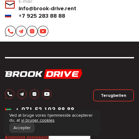
E-mail:
info@brook-drive.rent
+7 925 283 88 88
Terugbellen
+
971 52 193 88 88
+
7 925 283 88 88
Ved at bruge vores hjemmeside accepterer
du, at
vi bruger cookies
info@brook-drive.rent
Accepter
© 2012-2026.
Filters
Algemene Voorwaarden