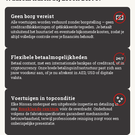
Geen borg vereist
Alle voertuigen worden verhuurd zonder borgstelling — geen
creditcardblokkeringen of geblokkeerde tegoeden. Je betaalt
uitsluitend het huurtarief en eventuele bijkomende kosten, zodat je
altijd volledige controle over je financiën behoudt.
Flexibele betaalmogelijkheden
Betaal contant, met een internationale bankpas of creditcard, of in
cryptocurrency. Onze brede betalingsinfrastructuur past zich aan
jouw voorkeur aan, of je nu afrekent in AED, USD of digitale
valuta.
Voertuigen in topconditie
Elke Nissan ondergaat een uitgebreide inspectie en detailing in
ons
Brooklands-centrum
vóór de overdracht. Onderhoud
volgens de fabrieksspecificaties garandeert mechanische
betrouwbaarheid, terwijl professionele reiniging zorgt voor een
onberispelijke presentatie.