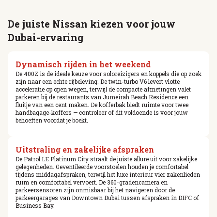
De juiste Nissan kiezen voor jouw
Dubai-ervaring
Dynamisch rijden in het weekend
De 400Z is de ideale keuze voor soloreizigers en koppels die op zoek
zijn naar een echte rijbeleving. De twin-turbo V6 levert vlotte
acceleratie op open wegen, terwijl de compacte afmetingen valet
parkeren bij de restaurants van Jumeirah Beach Residence een
fluitje van een cent maken. De kofferbak biedt ruimte voor twee
handbagage-koffers — controleer of dit voldoende is voor jouw
behoeften voordat je boekt.
Uitstraling en zakelijke afspraken
De Patrol LE Platinum City straalt de juiste allure uit voor zakelijke
gelegenheden. Geventileerde voorstoelen houden je comfortabel
tijdens middagafspraken, terwijl het luxe interieur vier zakenlieden
ruim en comfortabel vervoert. De 360-gradencamera en
parkeersensoren zijn onmisbaar bij het navigeren door de
parkeergarages van Downtown Dubai tussen afspraken in DIFC of
Business Bay.