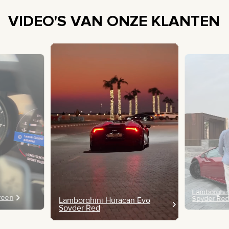
VIDEO'S VAN ONZE KLANTEN
Lamborghin
Green
Spyder Re
Lamborghini Huracan Evo
Spyder Red