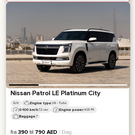
Nissan Patrol LE Platinum City
Engine type:
SUV
V6 - Turbo
0-100 km/h:
Engine power:
7,2 sec
425 PK
Baggage:
7
fra
390
til
790
AED
/ Dag