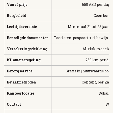
Vanaf prijs
650 AED per dag (
Borgbeleid
Geen borg 
Leeftijdsvereiste
Minimaal 21 tot 23 jaar (
Benodigde documenten
Toeristen: paspoort + rijbewijs t
Verzekeringsdekking
Allrisk met eig
Kilometerregeling
250 km per dag
Bezorgservice
Gratis bij huurwaarde bov
Betaalmethoden
Contant, per kaar
Kantoorlocatie
Dubai, J
Contact
What