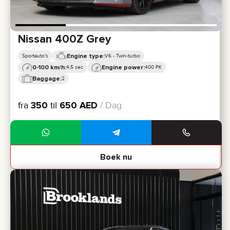
Nissan 400Z Grey
Engine type:
Sportauto's
V6 - Twin-turbo
0-100 km/h:
Engine power:
4,5 sec
400 PK
Baggage:
2
fra
350
til
650
AED
/ Dag
Boek nu