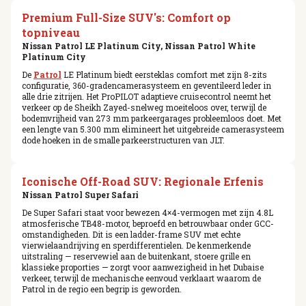
Premium Full-Size SUV's: Comfort op
topniveau
Nissan Patrol LE Platinum City, Nissan Patrol White
Platinum City
De
Patrol
LE Platinum biedt eersteklas comfort met zijn 8-zits
configuratie, 360-gradencamerasysteem en geventileerd leder in
alle drie zitrijen. Het ProPILOT adaptieve cruisecontrol neemt het
verkeer op de Sheikh Zayed-snelweg moeiteloos over, terwijl de
bodemvrijheid van 273 mm parkeergarages probleemloos doet. Met
een lengte van 5.300 mm elimineert het uitgebreide camerasysteem
dode hoeken in de smalle parkeerstructuren van JLT.
Iconische Off-Road SUV: Regionale Erfenis
Nissan Patrol Super Safari
De Super Safari staat voor bewezen 4×4-vermogen met zijn 4.8L
atmosferische TB48-motor, beproefd en betrouwbaar onder GCC-
omstandigheden. Dit is een ladder-frame SUV met echte
vierwielaandrijving en sperdifferentielen. De kenmerkende
uitstraling — reservewiel aan de buitenkant, stoere grille en
klassieke proporties — zorgt voor aanwezigheid in het Dubaise
verkeer, terwijl de mechanische eenvoud verklaart waarom de
Patrol in de regio een begrip is geworden.