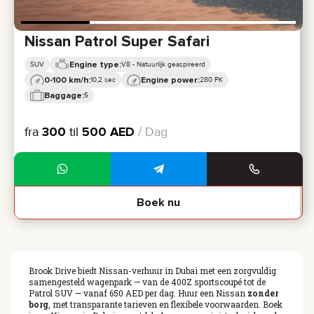
Nissan Patrol Super Safari
Engine type:
SUV
V8 - Natuurlijk geaspireerd
0-100 km/h:
Engine power:
10,2 sec
280 PK
Baggage:
5
fra
300
til
500
AED
/ Dag
Boek nu
Brook Drive biedt Nissan-verhuur in Dubai met een zorgvuldig
samengesteld wagenpark — van de 400Z sportscoupé tot de
Patrol SUV — vanaf 650 AED per dag. Huur een Nissan
zonder
borg
, met transparante tarieven en flexibele voorwaarden. Boek