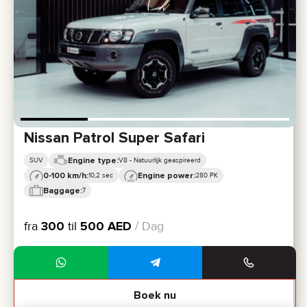
Nissan Patrol Super Safari
Engine type:
SUV
V8 - Natuurlijk geaspireerd
0-100 km/h:
Engine power:
10,2 sec
280 PK
Baggage:
7
fra
300
til
500
AED
/ Dag
Boek nu