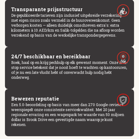
Transparante prijsstructuur
De gepubliceerde tarieven zijn inclusief uitgebreide verzekering
met eigen risico zoals vermeld in de huurovereenkomst. Geen
verborgen kosten — alleen duidelijk omschreven extra's: extra
kilometers à 10 AED/km en Salik-tolgelden die na afloop worden
verrekend op basis van de werkelijke transpondergegevens.
24/7 beschikbaar en bereikbaar
Boek, haal op en krijg pechhulp op elk gewenst moment. Onze non-
stop service betekent dat je nooit hoeft te wachten op kantooruren,
of je nu een late vlucht hebt of onverwacht hulp nodig hebt
onderweg.
Bewezen reputatie
Een 5.0-beoordeling op basis van meer dan 270 Google-reviews
weerspiegelt onze consistente servicekwaliteit. Met 20 jaar
regionale ervaring en een wagenpark ter waarde van 50 miljoen
dollar is Brook Drive een gevestigde naam waarop je kunt
rekenen.