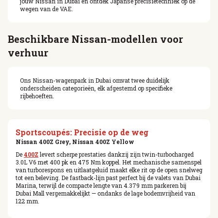
jouw Nissan in Dubai en ontdek Japanse precisietechniek op de
wegen van de VAE.
Beschikbare Nissan-modellen voor
verhuur
Ons Nissan-wagenpark in Dubai omvat twee duidelijk
onderscheiden categorieën, elk afgestemd op specifieke
rijbehoeften.
Sportscoupés: Precisie op de weg
Nissan 400Z Grey, Nissan 400Z Yellow
De
400Z
levert scherpe prestaties dankzij zijn twin-turbocharged
3.0L V6 met 400 pk en 475 Nm koppel. Het mechanische samenspel
van turborespons en uitlaatgeluid maakt elke rit op de open snelweg
tot een beleving. De fastback-lijn past perfect bij de valets van Dubai
Marina, terwijl de compacte lengte van 4.379 mm parkeren bij
Dubai Mall vergemakkelijkt — ondanks de lage bodemvrijheid van
122 mm.