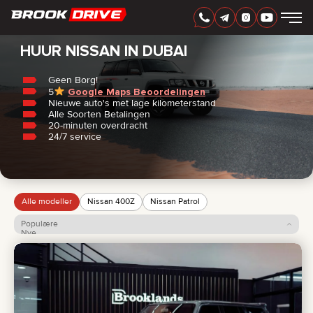
Home
/
Nissan
DUTCH
AED
HUUR NISSAN IN DUBAI
Geen Borg!
5
Google Maps Beoordelingen
AUTOMERK
Nieuwe auto's met lage kilometerstand
HUURPERIODE
Alle Soorten Betalingen
BEDSTE TILBUD
20-minuten overdracht
FAQ
24/7 service
CERTIFICATES
BEOORDELINGEN
CONTACT
PARTNERSCHAP
HUUR-KOOP
Alle modeller
Nissan 400Z
Nissan Patrol
Populære
+
7 925 283 88 88
Nye
Pris: lav til høj
+
971 52 193 88 88
Pris: høj til lav
info@brook-drive.rent