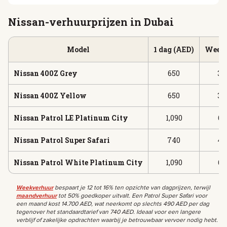
Nissan-verhuurprijzen in Dubai
Model
1 dag (AED)
Week 
Nissan 400Z Grey
650
3,
Nissan 400Z Yellow
650
3,
Nissan Patrol LE Platinum City
1,090
6,
Nissan Patrol Super Safari
740
4,
Nissan Patrol White Platinum City
1,090
6,
Weekverhuur
bespaart je 12 tot 16% ten opzichte van dagprijzen, terwijl
maandverhuur
tot 50% goedkoper uitvalt. Een Patrol Super Safari voor
een maand kost 14.700 AED, wat neerkomt op slechts 490 AED per dag
tegenover het standaardtarief van 740 AED. Ideaal voor een langere
verblijf of zakelijke opdrachten waarbij je betrouwbaar vervoer nodig hebt.