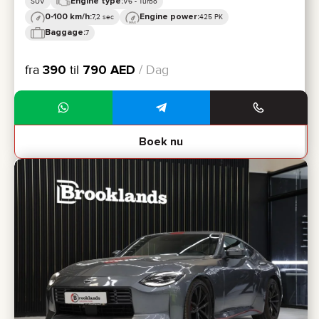
Engine type:
SUV
V6 - Turbo
0-100 km/h:
Engine power:
7,2 sec
425 PK
Baggage:
7
fra
390
til
790
AED
/ Dag
Boek nu