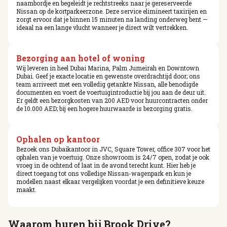
naambordje en begeleidt je rechtstreeks naar je gereserveerde
Nissan op de kortparkeerzone. Deze service elimineert taxirijen en
zorgt ervoor dat je binnen 15 minuten na landing onderweg bent —
ideaal na een lange vlucht wanneer je direct wilt vertrekken.
Bezorging aan hotel of woning
Wij leveren in heel Dubai Marina, Palm Jumeirah en Downtown
Dubai. Geef je exacte locatie en gewenste overdrachtijd door; ons
team arriveert met een volledig getankte Nissan, alle benodigde
documenten en voert de voertuigintroductie bij jou aan de deur uit.
Er geldt een bezorgkosten van 200 AED voor huurcontracten onder
de 10.000 AED; bij een hogere huurwaarde is bezorging gratis.
Ophalen op kantoor
Bezoek ons Dubaikantoor in JVC, Square Tower, office 307 voor het
ophalen van je voertuig. Onze showroom is 24/7 open, zodat je ook
vroeg in de ochtend of laat in de avond terecht kunt. Hier heb je
direct toegang tot ons volledige Nissan-wagenpark en kun je
modellen naast elkaar vergelijken voordat je een definitieve keuze
maakt.
Waarom huren bij Brook Drive?