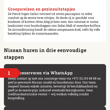
Groepsreizen en gezinsuitstapjes
De Patrol Super Safari vervoert tot zeven passagiers in echte
comfort op de eerste twee zitrijen. De derde rij is geschikt voor
kinderen of kortere ritten; klap je hem neer, dan ontstaat er ruime
laadruimte voor boodschappen van Dubai Mall of meerdere koffers.
De airconditioning houdt de cabine aangenaam koel, zelfs bij volle
bezetting tijdens de zomermaanden.
Nissan huren in drie eenvoudige
stappen
1
Snel reserveren via WhatsApp
Neem contact op met ons concierge-team via +971 52 193 88 88 en
geef je gewenste Nissan-model en huurdatums door. Ons team
reageert binnen enkele minuten, bevestigt de beschikbaarheid en
geeft je de exacte prijs inclusief eventuele bezorgkosten. Geen
creditcardautorisatie vereist — wij werken volledig zonder
borgstelling.