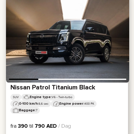
Nissan Patrol Titanium Black
Engine type:
SUV
V6 - Twin-turbo
0-100 km/h:
Engine power:
6,6 sec
400 PK
Baggage:
7
fra
390
til
790
AED
/ Dag