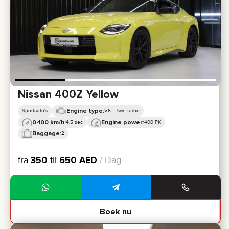
Nissan 400Z Yellow
Engine type:
Sportauto's
V6 - Twin-turbo
0-100 km/h:
Engine power:
4,5 sec
400 PK
Baggage:
2
fra
350
til
650
AED
/ Dag
Boek nu