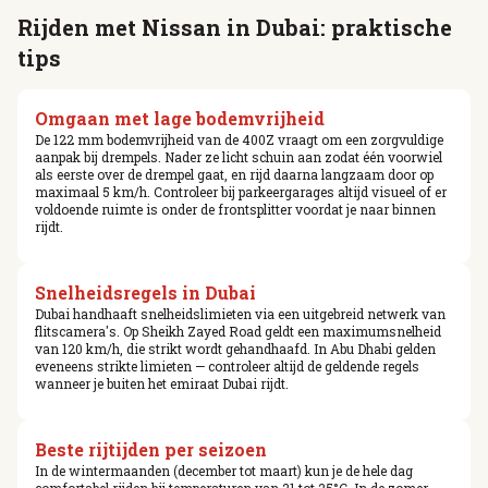
Rijden met Nissan in Dubai: praktische
tips
Omgaan met lage bodemvrijheid
De 122 mm bodemvrijheid van de 400Z vraagt om een zorgvuldige
aanpak bij drempels. Nader ze licht schuin aan zodat één voorwiel
als eerste over de drempel gaat, en rijd daarna langzaam door op
maximaal 5 km/h. Controleer bij parkeergarages altijd visueel of er
voldoende ruimte is onder de frontsplitter voordat je naar binnen
rijdt.
Snelheidsregels in Dubai
Dubai handhaaft snelheidslimieten via een uitgebreid netwerk van
flitscamera's. Op Sheikh Zayed Road geldt een maximumsnelheid
van 120 km/h, die strikt wordt gehandhaafd. In Abu Dhabi gelden
eveneens strikte limieten — controleer altijd de geldende regels
wanneer je buiten het emiraat Dubai rijdt.
Beste rijtijden per seizoen
In de wintermaanden (december tot maart) kun je de hele dag