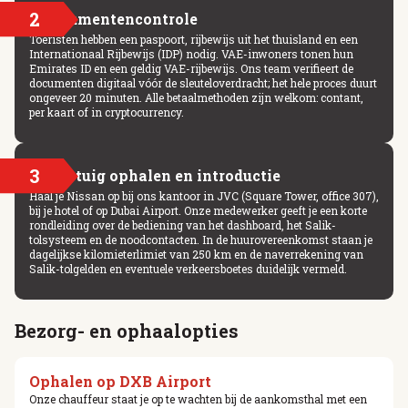
2
Documentencontrole
Toeristen hebben een paspoort, rijbewijs uit het thuisland en een
Internationaal Rijbewijs (IDP) nodig. VAE-inwoners tonen hun
Emirates ID en een geldig VAE-rijbewijs. Ons team verifieert de
documenten digitaal vóór de sleuteloverdracht; het hele proces duurt
ongeveer 20 minuten. Alle betaalmethoden zijn welkom: contant,
per kaart of in cryptocurrency.
3
Voertuig ophalen en introductie
Haal je Nissan op bij ons kantoor in JVC (Square Tower, office 307),
bij je hotel of op Dubai Airport. Onze medewerker geeft je een korte
rondleiding over de bediening van het dashboard, het Salik-
tolsysteem en de noodcontacten. In de huurovereenkomst staan je
dagelijkse kilomieterlimiet van 250 km en de naverrekening van
Salik-tolgelden en eventuele verkeersboetes duidelijk vermeld.
Bezorg- en ophaalopties
Ophalen op DXB Airport
Onze chauffeur staat je op te wachten bij de aankomsthal met een