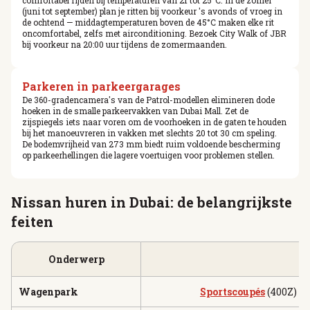
comfortabel rijden bij temperaturen van 21 tot 25°C. In de zomer
(juni tot september) plan je ritten bij voorkeur 's avonds of vroeg in
de ochtend — middagtemperaturen boven de 45°C maken elke rit
oncomfortabel, zelfs met airconditioning. Bezoek City Walk of JBR
bij voorkeur na 20:00 uur tijdens de zomermaanden.
Parkeren in parkeergarages
De 360-gradencamera's van de Patrol-modellen elimineren dode
hoeken in de smalle parkeervakken van Dubai Mall. Zet de
zijspiegels iets naar voren om de voorhoeken in de gaten te houden
bij het manoeuvreren in vakken met slechts 20 tot 30 cm speling.
De bodemvrijheid van 273 mm biedt ruim voldoende bescherming
op parkeerhellingen die lagere voertuigen voor problemen stellen.
Nissan huren in Dubai: de belangrijkste
feiten
Onderwerp
Wagenpark
Sportscoupés
(400Z) 