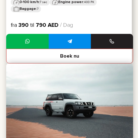
0-100 km/h:
Engine power:
7 sec
400 PK
Baggage:
7
fra
390
til
790
AED
/ Dag
Boek nu