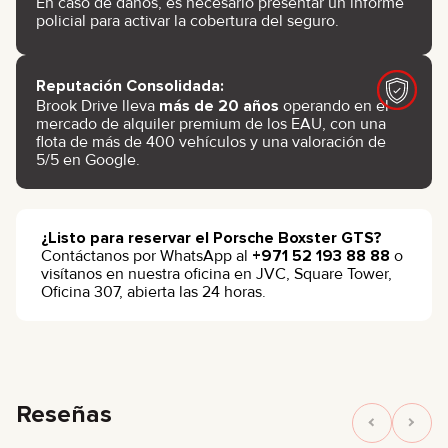
En caso de daños, es necesario presentar un informe
policial para activar la cobertura del seguro.
Reputación Consolidada:
Brook Drive lleva
más de 20 años
operando en el
mercado de alquiler premium de los EAU, con una
flota de más de 400 vehículos y una valoración de
5/5 en Google.
¿Listo para reservar el Porsche Boxster GTS?
Contáctanos por WhatsApp al
+971 52 193 88 88
o
visítanos en nuestra oficina en JVC, Square Tower,
Oficina 307, abierta las 24 horas.
Reseñas