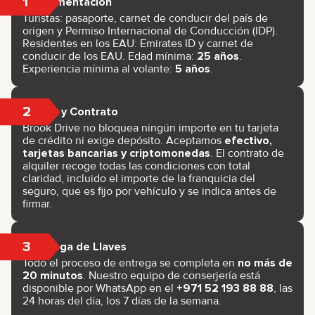
1
Documentación
Turistas: pasaporte, carnet de conducir del país de
origen y Permiso Internacional de Conducción (IDP).
Residentes en los EAU: Emirates ID y carnet de
conducir de los EAU. Edad mínima:
25 años
.
Experiencia mínima al volante:
5 años
.
2
Pago y Contrato
Brook Drive no bloquea ningún importe en tu tarjeta
de crédito ni exige depósito. Aceptamos
efectivo,
tarjetas bancarias y criptomonedas
. El contrato de
alquiler recoge todas las condiciones con total
claridad, incluido el importe de la franquicia del
seguro, que es fijo por vehículo y se indica antes de
firmar.
3
Entrega de Llaves
Todo el proceso de entrega se completa en
no más de
20 minutos
. Nuestro equipo de conserjería está
disponible por WhatsApp en el
+971 52 193 88 88
, las
24 horas del día, los 7 días de la semana.