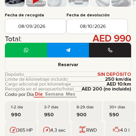
Fecha de recogida
Fecha de devolución
AED
990
Total:
Reservar
Depósito
SIN DEPÓSITO
Límite de kilometraje incluido
250 km/día
Cargo adicional por kilometraje
AED
10
/km
Recogida en el aeropuerto/hotel
AED
200
(no incluido)
Día
Semana
Mes
Costo por Día
1-2 día
3-7 días
8-29 días
30+ días
990
950
900
590
365 HP
4,3 sec
RWD
4.0 l