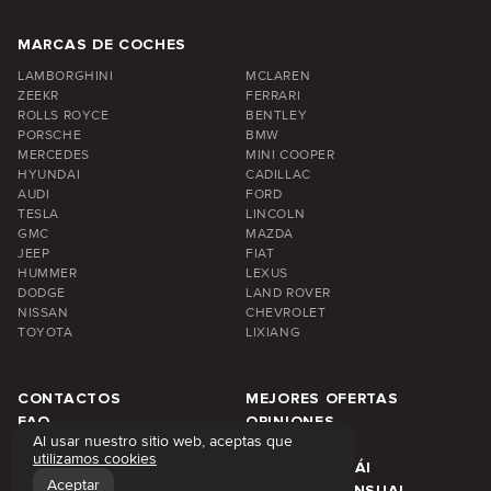
MARCAS DE COCHES
LAMBORGHINI
MCLAREN
ZEEKR
FERRARI
ROLLS ROYCE
BENTLEY
PORSCHE
BMW
MERCEDES
MINI COOPER
HYUNDAI
CADILLAC
AUDI
FORD
TESLA
LINCOLN
GMC
MAZDA
JEEP
FIAT
HUMMER
LEXUS
DODGE
LAND ROVER
NISSAN
CHEVROLET
TOYOTA
LIXIANG
CONTACTOS
MEJORES OFERTAS
FAQ
OPINIONES
Al usar nuestro sitio web, aceptas que
SOBRE NOSOTROS
BLOG
utilizamos cookies
PRECIOS DE ALQUILER
ÁREA DE DUBÁI
Aceptar
ALQUILER SEMANAL
ALQUILER MENSUAL