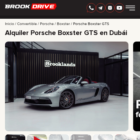
ESPAÑOL
AED
Inicio
Convertible
Porsche
Boxster
Porsche Boxster GTS
Alquiler Porsche Boxster GTS en Dubái
MARCAS
PERIODO DE ALQUILER
MEJORES OFERTAS
FAQ
CERTIFICATES
RESEÑAS
CONTACTO
ASOCIACIÓN
RENTA CON OPCIÓN A COMPRA
+
7 925 283 88 88
+
971 52 193 88 88
info@brook-drive.rent