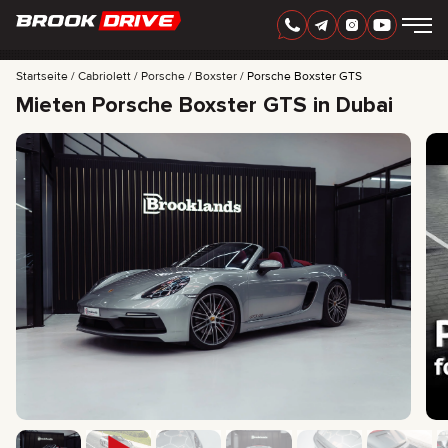
GERMAN
AED
Startseite
Cabriolett
Porsche
Boxster
Porsche Boxster GTS
Mieten Porsche Boxster GTS in Dubai
AUTOMARKEN
MIETZEITRAUM
BESTE ANGEBOTE
FAQ
CERTIFICATES
BEWERTUNGEN
KONTAKT
PARTNERSCHAFT
MIETKAUF
+
7 925 283 88 88
+
971 52 193 88 88
info@brook-drive.rent