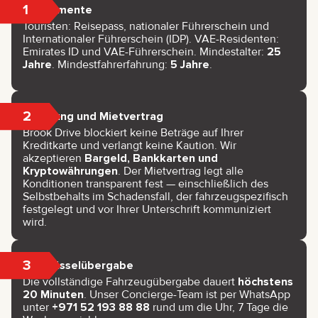
1
Dokumente
Touristen: Reisepass, nationaler Führerschein und
Internationaler Führerschein (IDP). VAE-Residenten:
Emirates ID und VAE-Führerschein. Mindestalter:
25
Jahre
. Mindestfahrerfahrung:
5 Jahre
.
2
Zahlung und Mietvertrag
Brook Drive blockiert keine Beträge auf Ihrer
Kreditkarte und verlangt keine Kaution. Wir
akzeptieren
Bargeld, Bankkarten und
Kryptowährungen
. Der Mietvertrag legt alle
Konditionen transparent fest — einschließlich des
Selbstbehalts im Schadensfall, der fahrzeugspezifisch
festgelegt und vor Ihrer Unterschrift kommuniziert
wird.
3
Schlüsselübergabe
Die vollständige Fahrzeugübergabe dauert
höchstens
20 Minuten
. Unser Concierge-Team ist per WhatsApp
unter
+971 52 193 88 88
rund um die Uhr, 7 Tage die