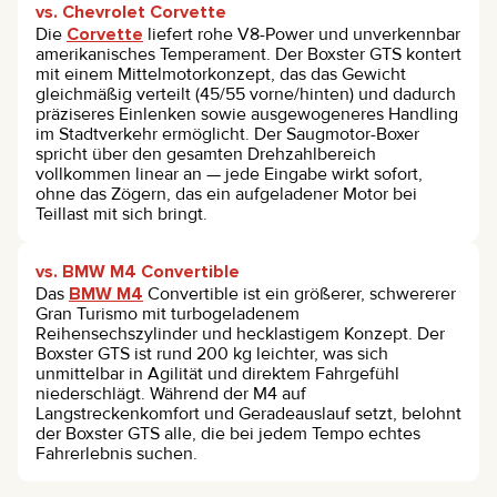
vs. Chevrolet Corvette
Die
Corvette
liefert rohe V8-Power und unverkennbar
amerikanisches Temperament. Der Boxster GTS kontert
mit einem Mittelmotorkonzept, das das Gewicht
gleichmäßig verteilt (45/55 vorne/hinten) und dadurch
präziseres Einlenken sowie ausgewogeneres Handling
im Stadtverkehr ermöglicht. Der Saugmotor-Boxer
spricht über den gesamten Drehzahlbereich
vollkommen linear an — jede Eingabe wirkt sofort,
ohne das Zögern, das ein aufgeladener Motor bei
Teillast mit sich bringt.
vs. BMW M4 Convertible
Das
BMW M4
Convertible ist ein größerer, schwererer
Gran Turismo mit turbogeladenem
Reihensechszylinder und hecklastigem Konzept. Der
Boxster GTS ist rund 200 kg leichter, was sich
unmittelbar in Agilität und direktem Fahrgefühl
niederschlägt. Während der M4 auf
Langstreckenkomfort und Geradeauslauf setzt, belohnt
der Boxster GTS alle, die bei jedem Tempo echtes
Fahrerlebnis suchen.