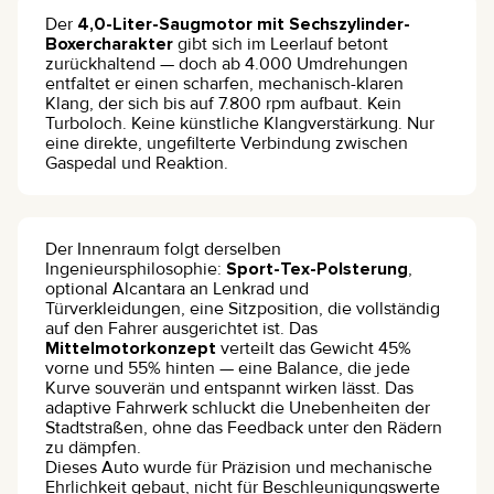
Der
4,0-Liter-Saugmotor mit Sechszylinder-
Boxercharakter
gibt sich im Leerlauf betont
zurückhaltend — doch ab 4.000 Umdrehungen
entfaltet er einen scharfen, mechanisch-klaren
Klang, der sich bis auf 7.800 rpm aufbaut. Kein
Turboloch. Keine künstliche Klangverstärkung. Nur
eine direkte, ungefilterte Verbindung zwischen
Gaspedal und Reaktion.
Der Innenraum folgt derselben
Ingenieursphilosophie:
Sport-Tex-Polsterung
,
optional Alcantara an Lenkrad und
Türverkleidungen, eine Sitzposition, die vollständig
auf den Fahrer ausgerichtet ist. Das
Mittelmotorkonzept
verteilt das Gewicht 45%
vorne und 55% hinten — eine Balance, die jede
Kurve souverän und entspannt wirken lässt. Das
adaptive Fahrwerk schluckt die Unebenheiten der
Stadtstraßen, ohne das Feedback unter den Rädern
zu dämpfen.
Dieses Auto wurde für Präzision und mechanische
Ehrlichkeit gebaut, nicht für Beschleunigungswerte