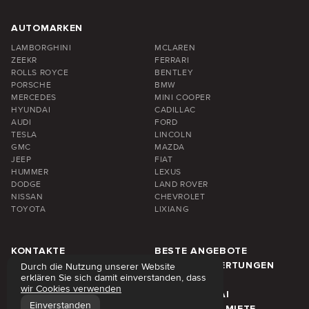
AUTOMARKEN
LAMBORGHINI
MCLAREN
ZEEKR
FERRARI
ROLLS ROYCE
BENTLEY
PORSCHE
BMW
MERCEDES
MINI COOPER
HYUNDAI
CADILLAC
AUDI
FORD
TESLA
LINCOLN
GMC
MAZDA
JEEP
FIAT
HUMMER
LEXUS
DODGE
LAND ROVER
NISSAN
CHEVROLET
TOYOTA
LIXIANG
KONTAKTE
BESTE ANGEBOTE
FAQ
KUNDENBEWERTUNGEN
Durch die Nutzung unserer Website
erklären Sie sich damit einverstanden, dass
ÜBER UNS
BLOG
wir Cookies verwenden
MIETPREISE
REGION DUBAI
Einverstanden
WÖCHENTLICHE MIETE
MONATLICHE MIETE