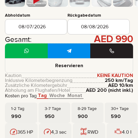
Abholdatum
Rückgabedatum
AED
990
Gesamt:
Reservieren
Kaution
KEINE KAUTION
Inklusive Kilometerbegrenzung
250 km/Tag
Zusätzliche Kilometergebühr
AED
10
/km
Abholung am Flughafen/Hotel
AED
200
(nicht inkl.)
Tag
Woche
Monat
Kosten pro Tag
1-2 Tag
3-7 Tage
8-29 Tage
30+ Tage
990
950
900
590
365 HP
4,3 sec
RWD
4.0 l