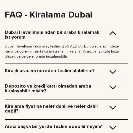
FAQ - Kiralama Dubai
Dubai Havalimanı'ndan bir araba kiralamak
istiyorum
Dubai Havalimanı’nda araç teslimi 250 AED’dir. Bu ücret, aracın değer
kaybı ve görevlimizin taksi masraflarını karşılar. Araç, varışınızda hazır
olacak ve belgeler orada imzalanabilir.
Kiralık aracımı nereden teslim alabilirim?
Aracı Dubai ofisimizden (JVC, Square Tower, Ofis 307) ücretsiz teslim
alabilir ya da otelinize veya Dubai Havalimanı’na teslim ettirmemizi
Depozito ve kredi kartı olmadan araba
isteyebilirsiniz. Belirttiğiniz konuma gelir, tüm evrak işlemlerini yerinde
kiralayabilir miyim?
hallederiz.
Dubai içi teslimat ücretleri:
Araçlarımız için artık depozito yok. Kiralama ücretini nakit, kripto para veya
başka bir yöntemle ödeyebilirsiniz; kredi kartı kullanmanıza gerek yok.
Gündüz teslimatı (09:00 – 21:00): 185 AED (+%5 KDV)
Kiralama fiyatına neler dahil ve neler dahil
Gece teslimatı (21:00 – 09:00): 235 AED (+%5 KDV)
değil?
Diğer Emirliklere teslimat için bizimle iletişime geçin.
Ek ücrete tabi olanlar: yakıt, ücretli yollar, trafik cezaları ve kilometre sınırı
aşımı.
Aracı başka bir yerde teslim edebilir miyim?
Araç kiralama ücretine dahil olanlar: kiralama bedeli, sigorta, müşteri
temsilcisi hizmetleri ve 7/24 teknik destek.
Elbette, arabayı kendimiz teslim alabiliriz. Lütfen tercih ettiğiniz iade