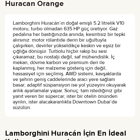
Huracan Orange
Lamborghini Huracán’ın doğal emişli 5.2 litrelik V10
motoru, turbo olmadan 635 HP güç üretiyor. Gaz
pedalına her bastığınızda anında, kesintisiz bir tepki
alırsınız: motor rölantide derin bir uğultuyla
çalışırken, devirler yükseldikçe keskin ve eşsiz bir
çığlığa dönüşür. Turbolu hiçbir rakip bu sesi
çıkaramaz; bu nostalji değil, saf mühendislik. İç
mekan, dövme karbon ve premium deri ile
kaplanmış; her malzeme gösteriş için değil,
hassasiyet için seçilmiş. AWD sistemi, kavşaklarda
ve şehrin geniş caddelerinde aracı yere sağlam
basar; adaptif süspansiyon ise yol yüzeyini okuyarak
anlık ayarlamalar yapar. Sonuç: tam istediğiniz gibi
yanıt veren bir süpercar; ister bir otelin önünden
ayrılın, ister alacakaranlıkta Downtown Dubai’de
süzülün.
Lamborghini Huracán İçin En İdeal