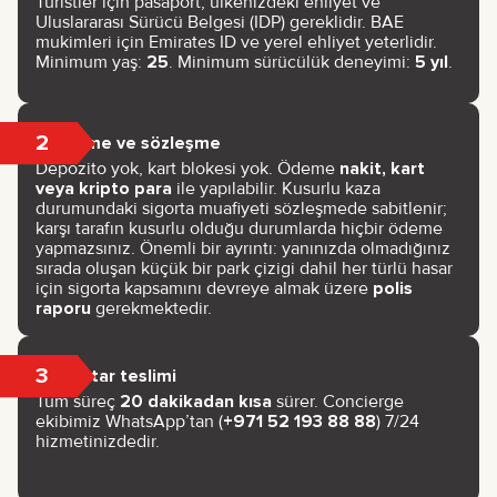
Turistler için pasaport, ülkenizdeki ehliyet ve
Uluslararası Sürücü Belgesi (IDP) gereklidir. BAE
mukimleri için Emirates ID ve yerel ehliyet yeterlidir.
Minimum yaş:
25
. Minimum sürücülük deneyimi:
5 yıl
.
2
Ödeme ve sözleşme
Depozito yok, kart blokesi yok. Ödeme
nakit, kart
veya kripto para
ile yapılabilir. Kusurlu kaza
durumundaki sigorta muafiyeti sözleşmede sabitlenir;
karşı tarafın kusurlu olduğu durumlarda hiçbir ödeme
yapmazsınız. Önemli bir ayrıntı: yanınızda olmadığınız
sırada oluşan küçük bir park çizigi dahil her türlü hasar
için sigorta kapsamını devreye almak üzere
polis
raporu
gerekmektedir.
3
Anahtar teslimi
Tüm süreç
20 dakikadan kısa
sürer. Concierge
ekibimiz WhatsApp’tan (
+971 52 193 88 88
) 7/24
hizmetinizdedir.