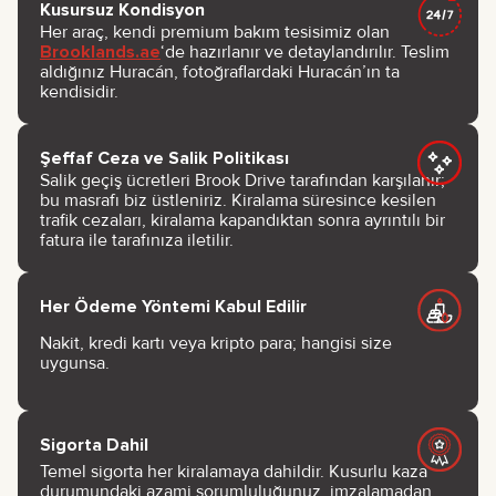
Kusursuz Kondisyon
Her araç, kendi premium bakım tesisimiz olan
Brooklands.ae
‘de hazırlanır ve detaylandırılır. Teslim
aldığınız Huracán, fotoğraflardaki Huracán’ın ta
kendisidir.
Şeffaf Ceza ve Salik Politikası
Salik geçiş ücretleri Brook Drive tarafından karşılanır;
bu masrafı biz üstleniriz. Kiralama süresince kesilen
trafik cezaları, kiralama kapandıktan sonra ayrıntılı bir
fatura ile tarafınıza iletilir.
Her Ödeme Yöntemi Kabul Edilir
Nakit, kredi kartı veya kripto para; hangisi size
uygunsa.
Sigorta Dahil
Temel sigorta her kiralamaya dahildir. Kusurlu kaza
durumundaki azami sorumluluğunuz, imzalamadan