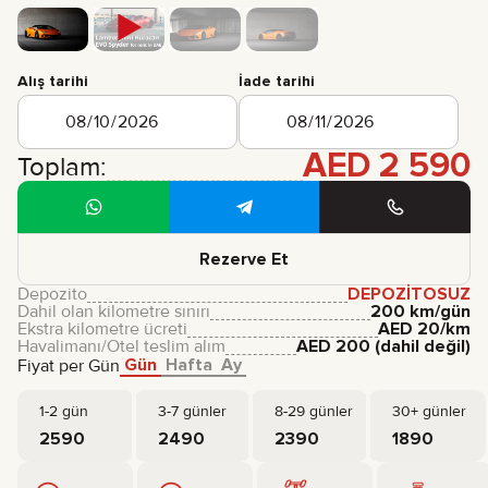
Alış tarihi
İade tarihi
AED
2 590
Toplam:
Rezerve Et
Depozito
DEPOZITOSUZ
Dahil olan kilometre sınırı
200 km/gün
Ekstra kilometre ücreti
AED
20
/km
Havalimanı/Otel teslim alım
AED
200
(dahil değil)
Gün
Hafta
Ay
Fiyat per Gün
1-2 gün
3-7 günler
8-29 günler
30+ günler
2590
2490
2390
1890