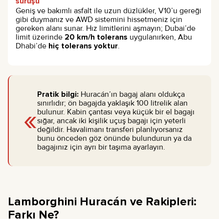
sürüşü
Geniş ve bakımlı asfalt ile uzun düzlükler, V10’u gereği
gibi duymanız ve AWD sistemini hissetmeniz için
gereken alanı sunar. Hız limitlerini aşmayın; Dubai’de
limit üzerinde
20 km/h tolerans
uygulanırken, Abu
Dhabi’de
hiç tolerans yoktur
.
Pratik bilgi:
Huracán’ın bagaj alanı oldukça
sınırlıdır; ön bagajda yaklaşık 100 litrelik alan
«
bulunur. Kabin çantası veya küçük bir el bagajı
sığar, ancak iki kişilik uçuş bagajı için yeterli
değildir. Havalimanı transferi planlıyorsanız
bunu önceden göz önünde bulundurun ya da
bagajınız için ayrı bir taşıma ayarlayın.
Lamborghini Huracán ve Rakipleri:
Farkı Ne?