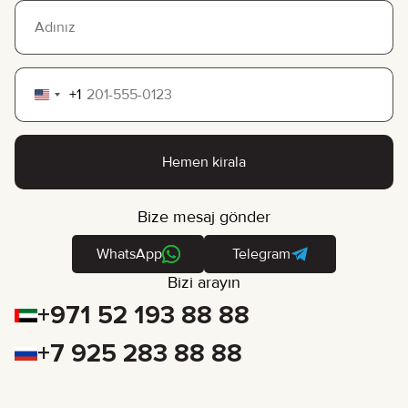
+1
United
States
+1
Hemen kirala
Bize mesaj gönder
WhatsApp
Telegram
Bizi arayın
+971 52 193 88 88
+7 925 283 88 88