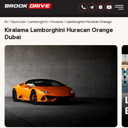
TÜRKÇE
AED
Ev
Sporcular
Lamborghini
Huracan
Lamborghini Huracan Orange
Kiralama Lamborghini Huracan Orange
Dubai
MARKALAR
KIRALAMA SÜRESI
EN IYI TEKLIFLER
SSS
CERTIFICATES
YORUMLAR
İLETIŞIM
ORTAKLIK
KİRALA-SAHİP OL
+
7 925 283 88 88
+
971 52 193 88 88
info@brook-drive.rent