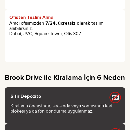
Ofisten Teslim Alma
Aracı ofisimizden
7/24, ücretsiz olarak
teslim
alabilirsiniz.
Dubai, JVC, Square Tower, Ofis 307.
Brook Drive ile Kiralama İçin 6 Neden
Sıfır Depozito
Kiralama öncesinde, sırasında veya sonrasında kart
blokesi ya da fon dondurma uygulanmaz.