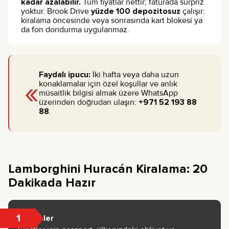
kadar azalabilir.
Tüm fiyatlar nettir; faturada sürpriz
yoktur. Brook Drive
yüzde 100 depozitosuz
çalışır:
kiralama öncesinde veya sonrasında kart blokesi ya
da fon dondurma uygulanmaz.
Faydalı ipucu:
İki hafta veya daha uzun
«
konaklamalar için özel koşullar ve anlık
müsaitlik bilgisi almak üzere WhatsApp
üzerinden doğrudan ulaşın:
+971 52 193 88
88
.
Lamborghini Huracán Kiralama: 20
Dakikada Hazır
1
Belgeler