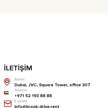
İLETIŞIM
Adres:
Dubai, JVC, Square Tower, office 307
Telefon:
+971 52 193 88 88
E-posta:
info@brook-drive.rent