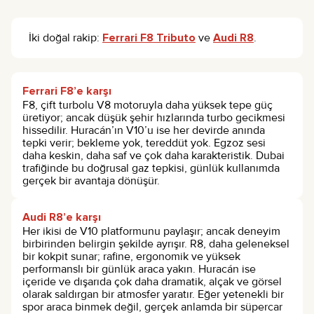
İki doğal rakip:
Ferrari F8 Tributo
ve
Audi R8
.
Ferrari F8’e karşı
F8, çift turbolu V8 motoruyla daha yüksek tepe güç
üretiyor; ancak düşük şehir hızlarında turbo gecikmesi
hissedilir. Huracán’ın V10’u ise her devirde anında
tepki verir; bekleme yok, tereddüt yok. Egzoz sesi
daha keskin, daha saf ve çok daha karakteristik. Dubai
trafiğinde bu doğrusal gaz tepkisi, günlük kullanımda
gerçek bir avantaja dönüşür.
Audi R8’e karşı
Her ikisi de V10 platformunu paylaşır; ancak deneyim
birbirinden belirgin şekilde ayrışır. R8, daha geleneksel
bir kokpit sunar; rafine, ergonomik ve yüksek
performanslı bir günlük araca yakın. Huracán ise
içeride ve dışarıda çok daha dramatik, alçak ve görsel
olarak saldırgan bir atmosfer yaratır. Eğer yetenekli bir
spor araca binmek değil, gerçek anlamda bir süpercar