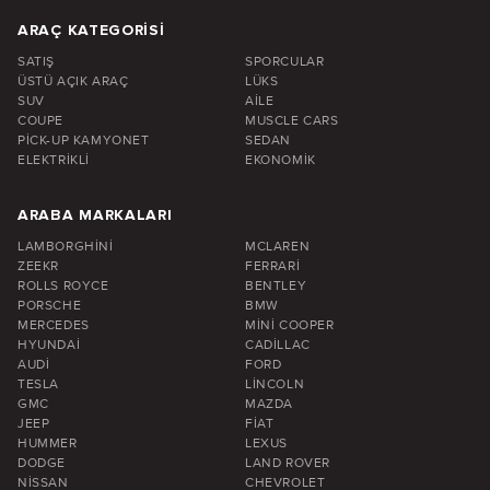
ARAÇ KATEGORISI
SATIŞ
SPORCULAR
ÜSTÜ AÇIK ARAÇ
LÜKS
SUV
AILE
COUPE
MUSCLE CARS
PICK-UP KAMYONET
SEDAN
ELEKTRIKLI
EKONOMIK
ARABA MARKALARI
LAMBORGHINI
MCLAREN
ZEEKR
FERRARI
ROLLS ROYCE
BENTLEY
PORSCHE
BMW
MERCEDES
MINI COOPER
HYUNDAI
CADILLAC
AUDI
FORD
TESLA
LINCOLN
GMC
MAZDA
JEEP
FIAT
HUMMER
LEXUS
DODGE
LAND ROVER
NISSAN
CHEVROLET