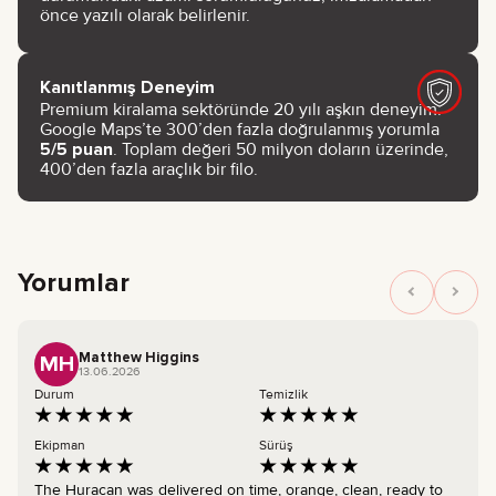
önce yazılı olarak belirlenir.
Kanıtlanmış Deneyim
Premium kiralama sektöründe 20 yılı aşkın deneyim.
Google Maps’te 300’den fazla doğrulanmış yorumla
5/5 puan
. Toplam değeri 50 milyon doların üzerinde,
400’den fazla araçlık bir filo.
Yorumlar
Matthew Higgins
MH
13.06.2026
Durum
Temizlik
Ekipman
Sürüş
The Huracan was delivered on time, orange, clean, ready to