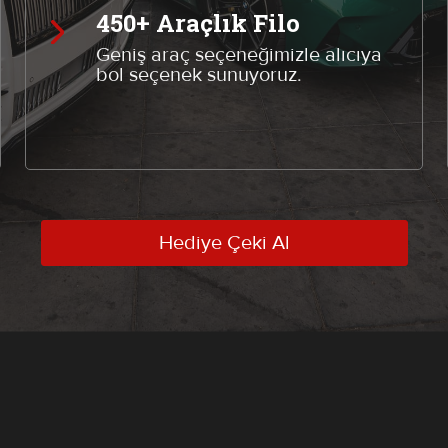
450+ Araçlık Filo
GMC
CHEVROLET
Geniş araç seçeneğimizle alıcıya
MAZDA
TOYOTA
bol seçenek sunuyoruz.
Hediye Çeki Al