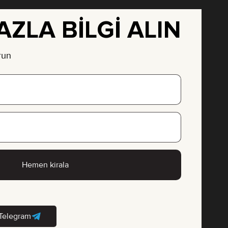
ZLA BILGI ALIN
run
Hemen kirala
Telegram