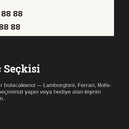
 88 88
 88 88
 Seçkisi
r bulacaksınız — Lamborghini, Ferrari, Rolls-
eçiminizi yapın veya hediye alan kişinin
n.