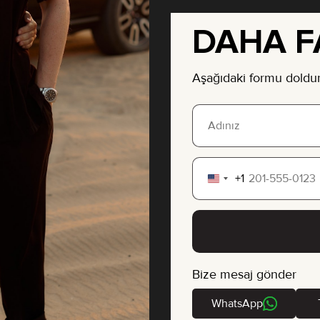
DAHA FA
Aşağıdaki formu doldu
+1
United
States
+1
Bize mesaj gönder
WhatsApp