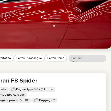
Portofino
Ferrari Purosangue
Ferrari Roma
Popüler
Yeni
Fiyat: düşükten
yükseğe
Fiyat: yüksekten
rari F8 Spider
düşüğe
cular
V8 - Çift turbo
Engine type:
2,9 sec
-100 km/h:
720 BG
2
Engine power:
Baggage: