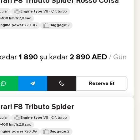
rari F8 Tributo Spider Rosso Corsa
cular
V8 - Çift turbo
Engine type:
2,8 sec
-100 km/h:
720 BG
2
Engine power:
Baggage:
kadar
1 890
şu kadar
2 890
AED
/ Gün
Rezerve Et
rari F8 Tributo Spider
cular
V8 - Çift turbo
Engine type:
2,9 sec
-100 km/h:
720 BG
2
Engine power:
Baggage: