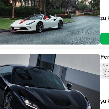
şu 
Fer
Spor
0
şu 