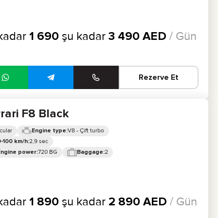
kadar
1 690
şu kadar
3 490
AED
/ Gün
Rezerve Et
rari F8 Black
cular
V8 - Çift turbo
Engine type:
2,9 sec
-100 km/h:
720 BG
2
Engine power:
Baggage:
kadar
1 890
şu kadar
2 890
AED
/ Gün