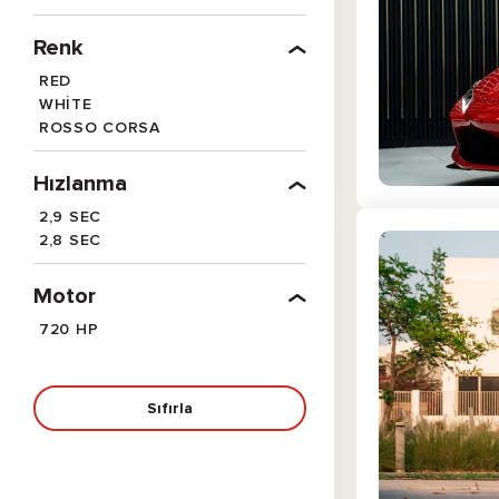
Renk
RED
WHITE
ROSSO CORSA
Hızlanma
2,9 SEC
2,8 SEC
Motor
720 HP
Sıfırla