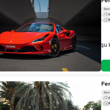
Fer
Spor
0
şu 
Fer
Spor
0