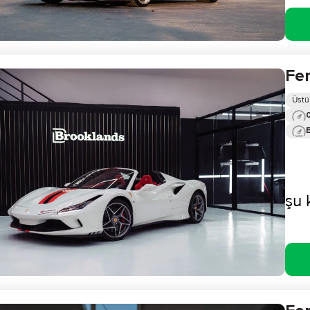
Fer
Üstü
0
şu 