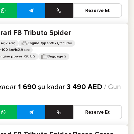
Rezerve Et
rari F8 Tributo Spider
 Açık Araç
V8 - Çift turbo
Engine type:
2,9 sec
-100 km/h:
720 BG
2
Engine power:
Baggage:
kadar
1 690
şu kadar
3 490
AED
/ Gün
Rezerve Et