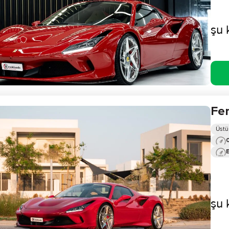
şu 
Fer
Üstü
0
şu 