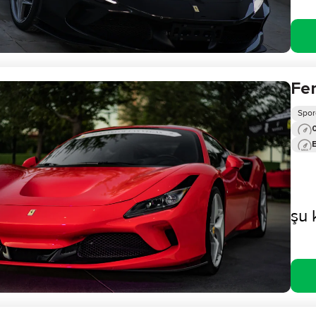
Fer
Spor
0
şu 