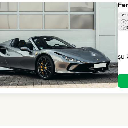
Fer
Üstü
0
şu 