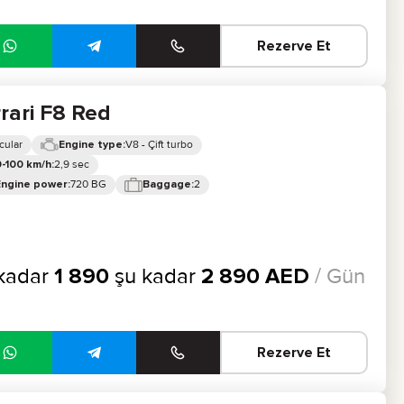
Rezerve Et
rari F8 Red
cular
V8 - Çift turbo
Engine type:
2,9 sec
-100 km/h:
720 BG
2
Engine power:
Baggage:
kadar
1 890
şu kadar
2 890
AED
/ Gün
Rezerve Et