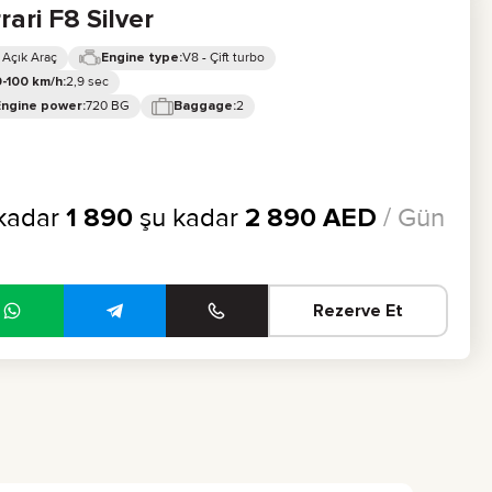
rari F8 Silver
 Açık Araç
V8 - Çift turbo
Engine type:
2,9 sec
-100 km/h:
720 BG
2
Engine power:
Baggage:
kadar
1 890
şu kadar
2 890
AED
/ Gün
Rezerve Et