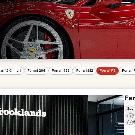
GMC
CHEVROLET
MAZDA
TOYOTA
ari 12 Cilindri
Ferrari 296
Ferrari 488
Ferrari 812
Ferrari F8
Ferrari 
Fer
Spor
0