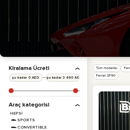
PICK-UP KAMYONET
BMW
SEDAN
MERCEDES
ELEKTRIKLI
All cars
EKONOMIK
Kiralama Ücreti
Tüm modeller
Ferr
Ferrari SF90
—
Araç kategorisi
HEPSI
SPORTS
CONVERTIBLE