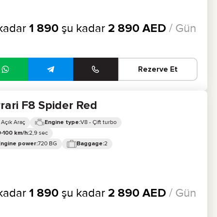
kadar
1 890
şu kadar
2 890
AED
/ Gün
Rezerve Et
rari F8 Spider Red
 Açık Araç
V8 - Çift turbo
Engine type:
2,9 sec
-100 km/h:
720 BG
2
Engine power:
Baggage:
kadar
1 890
şu kadar
2 890
AED
/ Gün