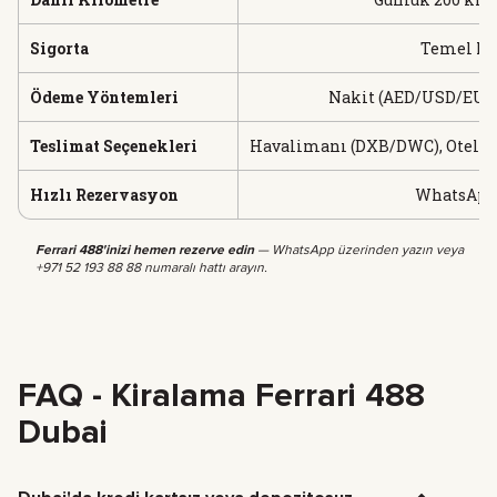
Sigorta
Temel Ka
Ödeme Yöntemleri
Nakit (AED/USD/EUR),
Teslimat Seçenekleri
Havalimanı (DXB/DWC), Oteller, 
Hızlı Rezervasyon
WhatsApp 7
Ferrari 488'inizi hemen rezerve edin
— WhatsApp üzerinden yazın veya
+971 52 193 88 88 numaralı hattı arayın.
FAQ - Kiralama Ferrari 488
Dubai