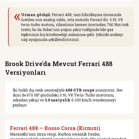
«
Uzman görüşü:
Ferrari 488, tam hibridleşme öncesinde
üretilen son analog ruhlu, orta motorlu Ferrari'dir. 3.9L V8
twin-turbo motoru, rölantinin hemen üzerinden 760 Nm tork
üretir; bu da Dubai'nin yoğun şehir trafiğinde bile gaz
tepkisinin hiç körelmediği anlamına gelir. Şehirde arabayı
sağ ayağınızla şekillendirirsiniz.
Brook Drive'da Mevcut Ferrari 488
Versiyonları
İki farklı dış renk seçeneğiyle
488 GTB coupé
sunuyoruz. Her
ikisi de 670 HP gücündeki 3.9L V8 Twin-Turbo motorunu,
arkadan çekişi ve
3.0 saniyelik
0-100 km/h ivmelenmeyi
paylaşır.
Ferrari 488 — Rosso Corsa (Kırmızı)
Maranello'nun imza rengi. Karbon seramik frenler,