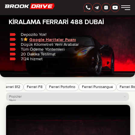
Ev
/
Ferrari
/
488
TÜRKÇE
AED
KIRALAMA FERRARI 488 DUBAI
Depozito Yok!
5
Google Haritalar Puanı
MARKALAR
Düşük Kilometreli Yeni Arabalar
KIRALAMA SÜRESI
Tüm Ödeme Yöntemleri
EN IYI TEKLIFLER
20 Dakika Teslimat
SSS
7/24 hizmet
CERTIFICATES
YORUMLAR
İLETIŞIM
ORTAKLIK
KİRALA-SAHİP OL
Ferrari 812
Ferrari F8
Ferrari Portofino
Ferrari Purosangue
Ferrari R
Popüler
+
7 925 283 88 88
Yeni
Fiyat: düşükten yükseğe
+
971 52 193 88 88
Fiyat: yüksekten düşüğe
info@brook-drive.rent