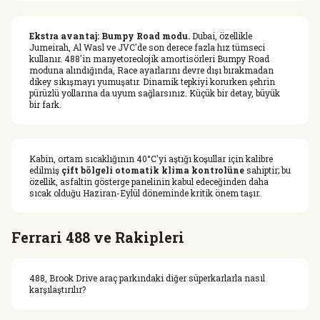
Ekstra avantaj: Bumpy Road modu.
Dubai, özellikle
Jumeirah, Al Wasl ve JVC'de son derece fazla hız tümseci
kullanır. 488'in manyetoreolojik amortisörleri Bumpy Road
moduna alındığında, Race ayarlarını devre dışı bırakmadan
dikey sıkışmayı yumuşatır. Dinamik tepkiyi korurken şehrin
pürüzlü yollarına da uyum sağlarsınız. Küçük bir detay, büyük
bir fark.
Kabin, ortam sıcaklığının 40°C'yi aştığı koşullar için kalibre
edilmiş
çift bölgeli otomatik klima kontrolüne
sahiptir; bu
özellik, asfaltin gösterge panelinin kabul edeceğinden daha
sıcak olduğu Haziran-Eylül döneminde kritik önem taşır.
Ferrari 488 ve Rakipleri
488, Brook Drive araç parkındaki diğer süperkarlarla nasıl
karşılaştırılır?