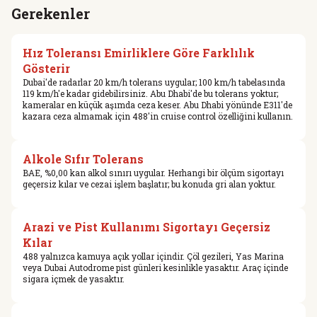
Gerekenler
Hız Toleransı Emirliklere Göre Farklılık
Gösterir
Dubai'de radarlar 20 km/h tolerans uygular; 100 km/h tabelasında
119 km/h'e kadar gidebilirsiniz. Abu Dhabi'de bu tolerans yoktur;
kameralar en küçük aşımda ceza keser. Abu Dhabi yönünde E311'de
kazara ceza almamak için 488'in cruise control özelliğini kullanın.
Alkole Sıfır Tolerans
BAE, %0,00 kan alkol sınırı uygular. Herhangi bir ölçüm sigortayı
geçersiz kılar ve cezai işlem başlatır; bu konuda gri alan yoktur.
Arazi ve Pist Kullanımı Sigortayı Geçersiz
Kılar
488 yalnızca kamuya açık yollar içindir. Çöl gezileri, Yas Marina
veya Dubai Autodrome pist günleri kesinlikle yasaktır. Araç içinde
sigara içmek de yasaktır.