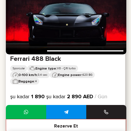
Ferrari 488 Black
Engine type:
Sporcular
V8 - Çift turbo
0-100 km/h:
Engine power:
3,4 sec
620 BG
Baggage:
4
şu kadar
1 890
şu kadar
2 890
AED
/ Gün
Rezerve Et