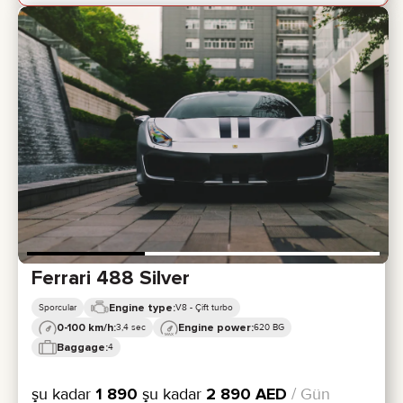
Ferrari 488 Silver
Engine type:
Sporcular
V8 - Çift turbo
0-100 km/h:
Engine power:
3,4 sec
620 BG
Baggage:
4
şu kadar
1 890
şu kadar
2 890
AED
/ Gün