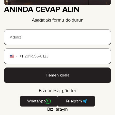
ANINDA CEVAP ALIN
Aşağıdaki formu doldurun
+1
United
States
+1
Hemen kirala
Bize mesaj gönder
WhatsApp
Telegram
Bizi arayın