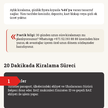
Aylık kiralama, günlük fiyata kıyasla
%46'ya
varan tasarruf
sağlar. Tüm tarifeler kesindir; depozito, kart blokajı veya gizli ek
ücret yoktur.
«
Pratik bilgi:
30 günden uzun süre kiralamayı mı
planlıyorsunuz? WhatsApp +971 52 193 88 88 üzerinden bize
yazın; ek avantajlar içeren özel uzun dönem sözleşmeler
hazırlıyoruz.
20 Dakikada Kiralama Süreci
1
Belgeler
Turistler pasaport, ülkelerindeki ehliyet ve Uluslararası Sürücü
Belgesi ibraz eder. BAE mukimleri Emirates ID ve geçerli BAE
ehliyeti ile işlem yapar.