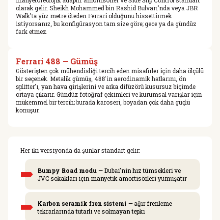
manyetoreolojik adaptif amortisörler ve Side Slip Control standart
olarak gelir. Sheikh Mohammed bin Rashid Bulvarı'nda veya JBR
Walk'ta yüz metre öteden Ferrari olduğunu hissettirmek
istiyorsanız, bu konfigürasyon tam size göre; gece ya da gündüz
fark etmez.
Ferrari 488 — Gümüş
Gösterişten çok mühendisliği tercih eden misafirler için daha ölçülü
bir seçenek. Metalik gümüş, 488'in aerodinamik hatlarını, ön
splitter'ı, yan hava girişlerini ve arka difüzörü kusursuz biçimde
ortaya çıkarır. Gündüz fotoğraf çekimleri ve kurumsal varışlar için
mükemmel bir tercih; burada karoseri, boyadan çok daha güçlü
konuşur.
Her iki versiyonda da şunlar standart gelir:
Bumpy Road modu
— Dubai'nin hız tümsekleri ve
JVC sokakları için manyetik amortisörleri yumuşatır
Karbon seramik fren sistemi
— ağır frenleme
tekrarlarında tutarlı ve solmayan tepki