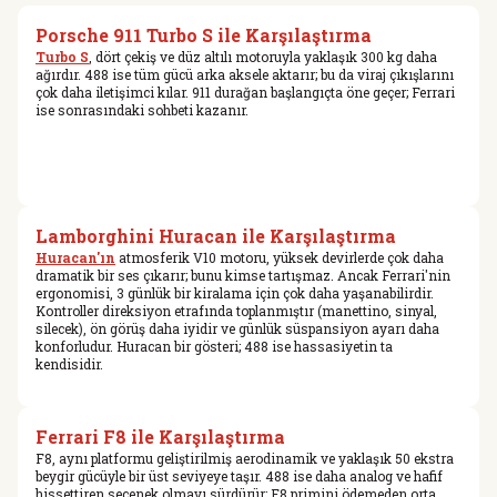
Porsche 911 Turbo S ile Karşılaştırma
Turbo S
, dört çekiş ve düz altılı motoruyla yaklaşık 300 kg daha
ağırdır. 488 ise tüm gücü arka aksele aktarır; bu da viraj çıkışlarını
çok daha iletişimci kılar. 911 durağan başlangıçta öne geçer; Ferrari
ise sonrasındaki sohbeti kazanır.
Lamborghini Huracan ile Karşılaştırma
Huracan'ın
atmosferik V10 motoru, yüksek devirlerde çok daha
dramatik bir ses çıkarır; bunu kimse tartışmaz. Ancak Ferrari'nin
ergonomisi, 3 günlük bir kiralama için çok daha yaşanabilirdir.
Kontroller direksiyon etrafında toplanmıştır (manettino, sinyal,
silecek), ön görüş daha iyidir ve günlük süspansiyon ayarı daha
konforludur. Huracan bir gösteri; 488 ise hassasiyetin ta
kendisidir.
Ferrari F8 ile Karşılaştırma
F8, aynı platformu geliştirilmiş aerodinamik ve yaklaşık 50 ekstra
beygir gücüyle bir üst seviyeye taşır. 488 ise daha analog ve hafif
hissettiren seçenek olmayı sürdürür; F8 primini ödemeden orta