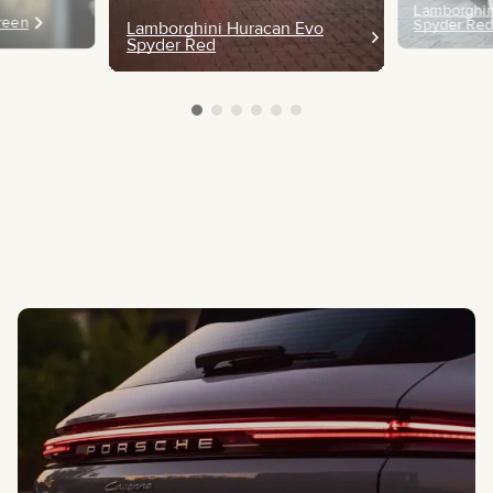
Lamborghin
Green
Spyder Re
Lamborghini Huracan Evo
Spyder Red