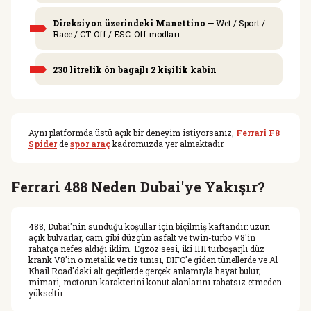
Direksiyon üzerindeki Manettino
— Wet / Sport /
Race / CT-Off / ESC-Off modları
230 litrelik ön bagajlı 2 kişilik kabin
Aynı platformda üstü açık bir deneyim istiyorsanız,
Ferrari F8
Spider
de
spor araç
kadromuzda yer almaktadır.
Ferrari 488 Neden Dubai'ye Yakışır?
488, Dubai'nin sunduğu koşullar için biçilmiş kaftandır: uzun
açık bulvarlar, cam gibi düzgün asfalt ve twin-turbo V8'in
rahatça nefes aldığı iklim. Egzoz sesi, iki IHI turboşarjlı düz
krank V8'in o metalik ve tiz tınısı, DIFC'e giden tünellerde ve Al
Khail Road'daki alt geçitlerde gerçek anlamıyla hayat bulur;
mimari, motorun karakterini konut alanlarını rahatsız etmeden
yükseltir.