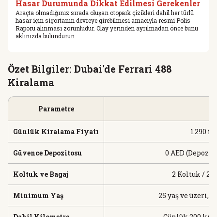
Hasar Durumunda Dikkat Edilmesi Gerekenler
Araçta olmadığınız sırada oluşan otopark çizikleri dahil her türlü
hasar için sigortanın devreye girebilmesi amacıyla resmi Polis
Raporu alınması zorunludur. Olay yerinden ayrılmadan önce bunu
aklınızda bulundurun.
Özet Bilgiler: Dubai'de Ferrari 488
Kiralama
Parametre
Günlük Kiralama Fiyatı
1.290 il
Güvence Depozitosu
0 AED (Depozito
Koltuk ve Bagaj
2 Koltuk / 2 
Minimum Yaş
25 yaş ve üzeri, 
Dahil Kilometre
Günlük 200 km (