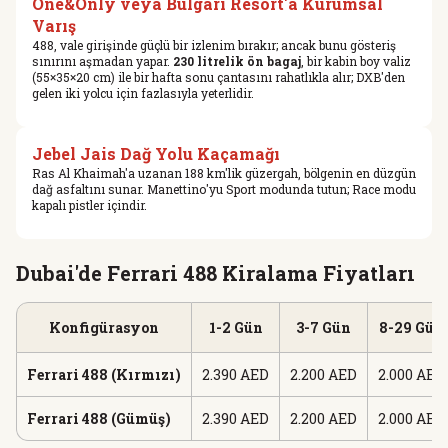
One&Only veya Bulgari Resort'a Kurumsal
Varış
488, vale girişinde güçlü bir izlenim bırakır; ancak bunu gösteriş
sınırını aşmadan yapar.
230 litrelik ön bagaj
, bir kabin boy valiz
(55×35×20 cm) ile bir hafta sonu çantasını rahatlıkla alır; DXB'den
gelen iki yolcu için fazlasıyla yeterlidir.
Jebel Jais Dağ Yolu Kaçamağı
Ras Al Khaimah'a uzanan 188 km'lik güzergah, bölgenin en düzgün
dağ asfaltını sunar. Manettino'yu Sport modunda tutun; Race modu
kapalı pistler içindir.
Dubai'de Ferrari 488 Kiralama Fiyatları
Konfigürasyon
1-2 Gün
3-7 Gün
8-29 Gün
Ferrari 488 (Kırmızı)
2.390 AED
2.200 AED
2.000 AED
Ferrari 488 (Gümüş)
2.390 AED
2.200 AED
2.000 AED