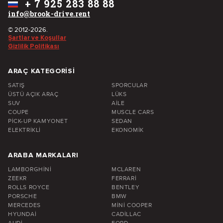
+
7 925 283 88 88
info@brook-drive.rent
© 2012-2026.
Şartlar ve Koşullar
Gizlilik Politikası
ARAÇ KATEGORISI
SATIŞ
SPORCULAR
ÜSTÜ AÇIK ARAÇ
LÜKS
SUV
AILE
COUPE
MUSCLE CARS
PICK-UP KAMYONET
SEDAN
ELEKTRIKLI
EKONOMIK
ARABA MARKALARI
LAMBORGHINI
MCLAREN
ZEEKR
FERRARI
ROLLS ROYCE
BENTLEY
PORSCHE
BMW
MERCEDES
MINI COOPER
HYUNDAI
CADILLAC