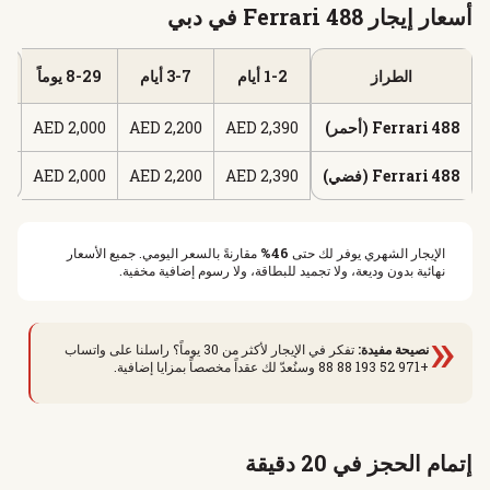
أسعار إيجار Ferrari 488 في دبي
الطراز
1-2 أيام
3-7 أيام
8-29 يوماً
30
Ferrari 488 (أحمر)
2,390 AED
2,200 AED
2,000 AED
AED
Ferrari 488 (فضي)
2,390 AED
2,200 AED
2,000 AED
AED
الإيجار الشهري يوفر لك حتى
46%
مقارنةً بالسعر اليومي. جميع الأسعار
نهائية بدون وديعة، ولا تجميد للبطاقة، ولا رسوم إضافية مخفية.
«
نصيحة مفيدة:
تفكر في الإيجار لأكثر من 30 يوماً؟ راسلنا على واتساب
+971 52 193 88 88 وسنُعدّ لك عقداً مخصصاً بمزايا إضافية.
إتمام الحجز في 20 دقيقة