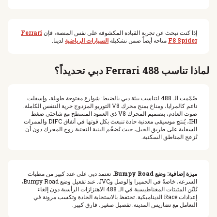
إذا كنت تبحث عن تجربة القيادة المكشوفة على نفس المنصة، فإن
Ferrari
F8 Spider
متاحة أيضاً ضمن تشكيلة
السيارات الرياضية
لدينا.
لماذا تناسب Ferrari 488 دبي تحديداً؟
صُمّمت الـ 488 لتناسب بيئة دبي بالضبط: شوارع مفتوحة طويلة، وإسفلت
ناعم كالمرايا، ومناخ يمنح محرك V8 التوربو المزدوج حرية التنفس الكاملة.
صوت العادم، بتصميم المحرك V8 ذي العمود المسطح مع شاحنَي ضغط
IHI، يُنتج موسيقى معدنية حادة تنبعث بكل قوتها في أنفاق DIFC والممرات
السفلية على طريق الخيل، حيث تُضخّم البنية التحتية روح المحرك دون أن
تُزعج المناطق السكنية.
ميزة إضافية: وضع Bumpy Road.
تعتمد دبي على عدد كبير من مطبات
السرعة، خاصةً في الجميرا والوصل وJVC. عند تفعيل وضع Bumpy Road،
تُليّن المثبتات المغناطيسية في الـ 488 الاهتزازات الرأسية دون إلغاء
إعدادات Race الديناميكية. تحتفظ بالاستجابة الحادة وتكسب مرونة في
التعامل مع تضاريس المدينة. تفصيل صغير، فارق كبير.