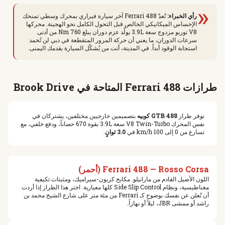
«
رأي الخبراء:
تُعدّ Ferrari 488 آخر سيارة فيراري بمحرك وسطي تمنحك
الإحساس الميكانيكي الخالص قبل التحول الكامل نحو الهجينة. محركها
V8 توربو مزدوج سعة 3.9L يولّد عزم دوران يبلغ 760 Nm من أدنى
سرعات الدوران، ما يعني أن حركة المرور المتقطعة في دبي لن تُخمد
استجابة الوقود أبداً. في المدينة، أنت من يُشكّل السيارة بقدمك اليمنى.
طرازات Ferrari 488 المتاحة في Brook Drive
نوفر طراز
488 GTB كوبيه
بتصميمين خارجيين مختلفين، يشتركان في
نفس المحرك V8 Twin-Turbo سعة 3.9L بقوة 670 حصاناً، ودفع خلفي، مع
تسارع من 0 إلى 100 km/h في
3.0 ثوانٍ
.
Ferrari 488 — Rosso Corsa (أحمر)
اللون الأصيل القادم من مارانيلو. مكابح كربون-سيراميك، ومثبتات تكيفية
مغناطيسية، ونظام Side Slip Control كلها معيارية. اختر هذا الطراز إذا أردت
أن تُعلن عن نفسك بوضوح كـ Ferrari من مئة متر على شارع الشيخ محمد بن
راشد أو ممشى JBR، ليلاً أو نهاراً.