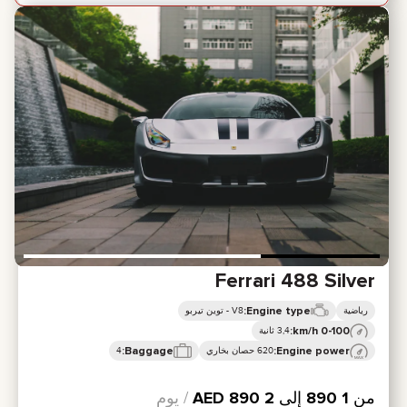
Ferrari 488 Silver
Engine type:
رياضية
V8 - توين تيربو
0-100 km/h:
3,4 ثانية
Baggage:
Engine power:
620 حصان بخاري
4
من
1 890
إلى
2 890
AED
/ يوم