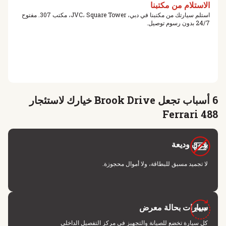
الاستلام من مكتبنا
استلم سيارتك من مكتبنا في دبي، JVC، Square Tower، مكتب 307. مفتوح
24/7 بدون رسوم توصيل.
6 أسباب تجعل Brook Drive خيارك لاستئجار
Ferrari 488
بدون وديعة
لا تجميد مسبق للبطاقة، ولا أموال محجوزة.
سيارات بحالة معرض
كل سيارة تخضع للصيانة والتجهيز في مركز التفصيل الداخلي