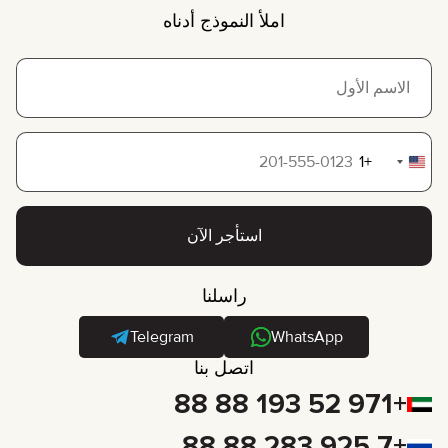
املأ النموذج أدناه
+1
United
States
+1
استأجر الآن
راسلنا
Telegram
WhatsApp
اتصل بنا
+971 52 193 88 88
+7 925 283 88 88