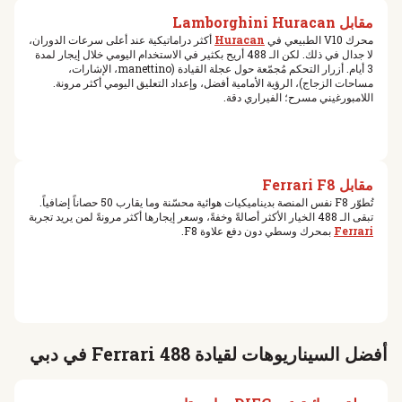
مقابل Lamborghini Huracan
محرك V10 الطبيعي في
Huracan
أكثر دراماتيكية عند أعلى سرعات الدوران،
لا جدال في ذلك. لكن الـ 488 أريح بكثير في الاستخدام اليومي خلال إيجار لمدة
3 أيام. أزرار التحكم مُجمّعة حول عجلة القيادة (manettino، الإشارات،
مساحات الزجاج)، الرؤية الأمامية أفضل، وإعداد التعليق اليومي أكثر مرونة.
اللامبورغيني مسرح؛ الفيراري دقة.
مقابل Ferrari F8
تُطوّر F8 نفس المنصة بديناميكيات هوائية محسّنة وما يقارب 50 حصاناً إضافياً.
تبقى الـ 488 الخيار الأكثر أصالةً وخفةً، وسعر إيجارها أكثر مرونةً لمن يريد تجربة
Ferrari
بمحرك وسطي دون دفع علاوة F8.
أفضل السيناريوهات لقيادة Ferrari 488 في دبي