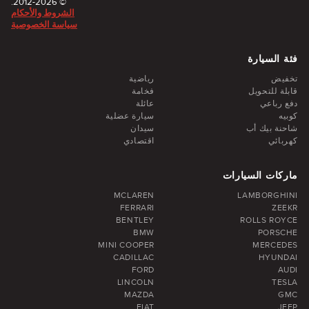
© 2012-2026.
الشروط والأحكام
سياسة الخصوصية
فئة السيارة
تخفيض
رياضية
قابلة للتحويل
فخامة
دفع رباعي
عائلة
كوبيه
سيارة عضلية
شاحنة بيك أب
سيدان
كهربائي
اقتصادي
ماركات السيارات
MCLAREN
LAMBORGHINI
FERRARI
ZEEKR
BENTLEY
ROLLS ROYCE
BMW
PORSCHE
MINI COOPER
MERCEDES
CADILLAC
HYUNDAI
FORD
AUDI
LINCOLN
TESLA
MAZDA
GMC
FIAT
JEEP