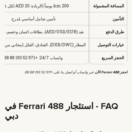
المسافة المشمولة
200 km يومياً (الزيادة: 20 AED لكل km)
التأمين
تأمين شامل أساسي مُدرج
طرق الدفع
نقد (AED/USD/EUR)، بطاقات ائتمان وخصم، عملات رقمية
خيارات التوصيل
المطار (DXB/DWC)، الفنادق، الفلل (مجاني من 10,000 AED)
الحجز السريع
واتساب 24/7: +971 52 193 88 88
احجز Ferrari 488 الآن
عبر واتساب أو اتصل بنا على +971 52 193 88 88.
FAQ - استئجار Ferrari 488 في
دبي