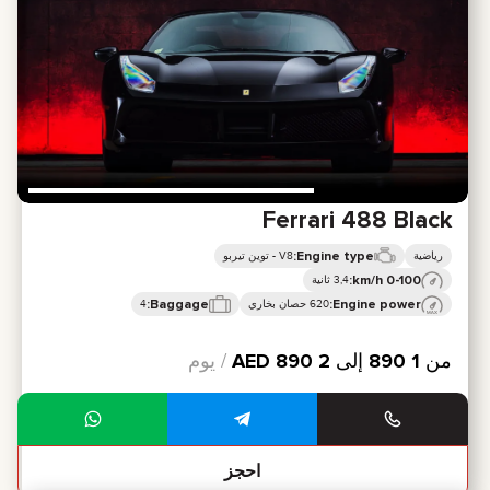
Ferrari 488 Black
Engine type:
رياضية
V8 - توين تيربو
0-100 km/h:
3,4 ثانية
Baggage:
Engine power:
620 حصان بخاري
4
من
1 890
إلى
2 890
AED
/ يوم
احجز