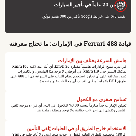
أكثر من 20 عاماً في تأجير السيارات
تقييم 5/5 على خرائط Google بأكثر من 300 تقييم موثّق.
قيادة Ferrari 488 في الإمارات: ما تحتاج معرفته
هامش السرعة يختلف بين الإمارات
في دبي، تمنح الرادارات هامشاً مقداره 20 km/h، أي أنك عند لافتة 100 km/h
يمكنك السير حتى 119 km/h. في أبوظبي لا يوجد هذا الهامش، والكاميرات
تُصدر مخالفة على أي تجاوز. استخدم نظام الثبات على السرعة في الـ 488 على
طريق E311 باتجاه أبوظبي لتجنب أي مخالفات غير مقصودة.
تسامح صفري مع الكحول
تُطبّق الإمارات حداً صارماً بنسبة 0.00% للكحول في الدم. أي قراءة موجبة تُلغي
التأمين وتُفضي إلى إجراءات جنائية، ولا توجد منطقة رمادية هنا.
الاستخدام خارج الطريق أو في الحلبات يُلغي التأمين
الـ 488 مخصصة للطرق العامة فقط. لا رحلات صحراوية، ولا أيام حلبة في Yas