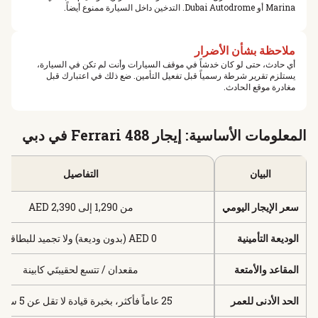
Marina أو Dubai Autodrome. التدخين داخل السيارة ممنوع أيضاً.
ملاحظة بشأن الأضرار
أي حادث، حتى لو كان خدشاً في موقف السيارات وأنت لم تكن في السيارة،
يستلزم تقرير شرطة رسمياً قبل تفعيل التأمين. ضع ذلك في اعتبارك قبل
مغادرة موقع الحادث.
المعلومات الأساسية: إيجار Ferrari 488 في دبي
البيان
التفاصيل
سعر الإيجار اليومي
من 1,290 إلى 2,390 AED
الوديعة التأمينية
0 AED (بدون وديعة) ولا تجميد للبطاقة
المقاعد والأمتعة
مقعدان / تتسع لحقيبتَي كابينة
الحد الأدنى للعمر
25 عاماً فأكثر، بخبرة قيادة لا تقل عن 5 سنوات