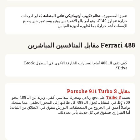
تتميز المقصورة بـ
نظام تكييف أوتوماتيكي ثنائي المنطقة
مُعاير لدرجات
حرارة تتجاوز 40°C، وهو أمر بالغ الأهمية بين يونيو وسبتمبر حين يصبح
الإسفلت أشد حرارةً مما تُظهره أجهزة القياس.
Ferrari 488 مقابل المنافسين المباشرين
كيف تقف الـ 488 أمام السيارات الخارقة الأخرى في أسطول Brook
Drive؟
مقابل Porsche 911 Turbo S
تعتمد
Turbo S
على دفع رباعي ومحرك سداسي أفقي، وتزيد عن الـ 488 بنحو
300 kg. في المقابل، تُحوّل الـ 488 كل طاقتها إلى المحور الخلفي، مما يمنحك
تواصلاً أعمق في الخروج من المنعطفات. البورش تتفوق في الانطلاق من الثبات؛
أما الفيراري فتتفوق في كل حديث يأتي بعد ذلك.