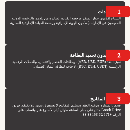
1
المستندات
السياح يُقدّمون جواز السفر ورخصة القيادة الصادرة من بلدهم والرخصة الدولية.
المقيمون في الإمارات يُقدّمون الهوية الإماراتية ورخصة القيادة الإماراتية السارية.
2
الدفع بدون تجميد البطاقة
نقبل النقد (AED، USD، EUR)، وبطاقات الخصم والائتمان، والعملات الرقمية
الرئيسية (BTC، ETH، USDT). لا حاجة لبطاقة ائتمان كضمان.
3
تسليم المفاتيح
فحص السيارة وتوقيع العقد وتسليم المفاتيح لا يستغرق سوى 20 دقيقة. فريق
Brook Drive متاح على مدار الساعة طوال أيام الأسبوع عبر واتساب على
الرقم +971 52 193 88 88.