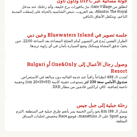
جولة مسائية عبر DIFC وداون تاون
انطلق من Gate Village، مرّ بنافورات برج خليفة، وأنهِ رحلتك عند مدخل
Atlantis The Royal. بعد الغروب، تنبض الشاسيه بالحياة على إسفلت المدينة
الناعم، وتتكفل الأنفاق بالباقي.
جلسة تصوير في Bluewaters Island وعين دبي
الطراز الفضي يُبدع في التصوير أمام العجلة المضاءة بعد الساعة 22:00، حين
يخفّ تدفق المشاة ويمكنك وضع السيارة بأمان في أي زاوية تريدها.
وصول رجال الأعمال إلى One&Only أو Bulgari
Resort
تُحدث الـ 488 انطباعاً راقياً عند خدمة الفاليه دون مبالغة في الاستعراض.
صندوق الأمامي سعة 230 لتر
يستوعب حقيبة كابينة (55×35×20 cm) وحقيبة
ناعمة إضافية، كافٍ لراكبَين قادمَين من مطار DXB.
رحلة جبلية إلى جبل جيس
مسار الـ 188 km نحو رأس الخيمة يمر بأنعم طرق جبلية في المنطقة. التزم
بوضع Sport على الـ manettino، فوضع Race مخصص لحلبات السباق
المغلقة.