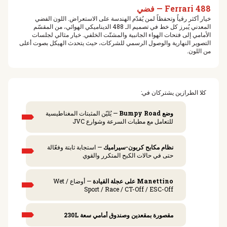
Ferrari 488 — فضي
خيار أكثر رقياً وتحفظاً لمن يُقدّم الهندسة على الاستعراض. اللون الفضي
المعدني يُبرز كل خط في تصميم الـ 488 الديناميكي الهوائي، من المقسّم
الأمامي إلى فتحات الهواء الجانبية والمشتّت الخلفي. خيار مثالي لجلسات
التصوير النهارية والوصول الرسمي للشركات، حيث يتحدث الهيكل بصوت أعلى
من اللون.
كلا الطرازين يشتركان في:
وضع Bumpy Road
— يُليّن المثبتات المغناطيسية
للتعامل مع مطبات السرعة وشوارع JVC
نظام مكابح كربون-سيراميك
— استجابة ثابتة وفعّالة
حتى في حالات الكبح المتكرر والقوي
Manettino على عجلة القيادة
— أوضاع Wet /
Sport / Race / CT-Off / ESC-Off
مقصورة بمقعدين وصندوق أمامي سعة 230L