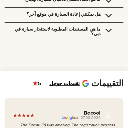
على متابعة الكيلومترات اليومية المتاحة لك حتى لا تتكبّد أي رسوم إضافية.
المسافة المسموح بها تعتمد على نوع السيارة، وعادة تكون بين 200 و250
كيلومتر في اليوم. إذا تعديت هذا الحد، عليك دفع رسوم لكل كيلومتر إضافي، بين
هل يمكنني إعادة السيارة في موقع آخر؟
10 و20 درهم إماراتي، حسب نوع السيارة اللي اخترتها.
يمكننا استلام السيارة بأنفسنا. خبر مديرنا بوقت ومكان التسليم اللي تفضله. في
رسوم إضافية لخدمة المختص وتكون كالتالي:
ما هي المستندات المطلوبة لاستئجار سيارة في
185 درهم من 9 الصبح لحد 9 بالليل
دبي؟
235 درهم من 9 بالليل لحد 9 الصبح
لاستئجار سيارة في دبي، لازم يكون عندك:
رخصة قيادة. لازم تكون سارية وعندك خبرة قيادة 3 سنوات على الأقل.
جواز سفر. لازم يكون ساري للتعريف عن نفسك.
العمر. لازم يكون عمرك 21 سنة على الأقل. أما للسيارات الرياضية
والفارهة، العمر الأدنى هو 23-25 سنة حسب متطلبات التأمين.
هوية الإمارات: مطلوبة إذا كنت مقيم في الإمارات.
التقييمات
تقييمات جوجل
5
Becool
B
27.03.2026 on
The Ferrari F8 was amazing. The registration process