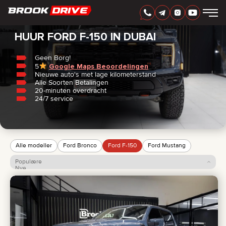
Home
/
Ford
/
F-150
DUTCH
AED
HUUR FORD F-150 IN DUBAI
Geen Borg!
5
Google Maps Beoordelingen
AUTOMERK
Nieuwe auto's met lage kilometerstand
HUURPERIODE
Alle Soorten Betalingen
BEDSTE TILBUD
20-minuten overdracht
FAQ
24/7 service
CERTIFICATES
BEOORDELINGEN
CONTACT
PARTNERSCHAP
HUUR-KOOP
Alle modeller
Ford Bronco
Ford F-150
Ford Mustang
Populære
+
7 925 283 88 88
Nye
Pris: lav til høj
+
971 52 193 88 88
Pris: høj til lav
info@brook-drive.rent