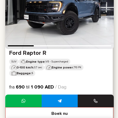
Ford Raptor R
Engine type:
SUV
V8 - Supercharged
0-100 km/h:
Engine power:
3,7 sec
710 PK
Baggage:
5
fra
690
til
1 090
AED
/ Dag
Boek nu