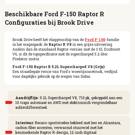
Beschikbare Ford F-150 Raptor R
Configuraties bij Brook Drive
Brook Drive heeft het vlaggenschip van de
Ford F-150
-familie
in het wagenpark: de
Raptor R V8
in een grijze uitvoering.
Anders dan de standaard Raptor-versies met de 3.5L EcoBoost
V6, is dit de topspecificatie met de supercharged 5.2-liter
Predator-motor.
Ford F-150 Raptor R 5.2L Supercharged V8 (Grijs)
Een straatlegale versie van Ford's woestijnracetruck, verfijnd
voor dagelijks gebruik op de wegen van Dubai.
Aandrijflijn:
5.2L Supercharged V8, 710 pk, gekoppeld aan een
10-traps automaat en AWD met elektronisch vergrendelbaar
achterdifferentieel.
Interieur:
Recaro-sportstoelen bekleed met leer en Alcantara,
carbon-fiber accenten, verwarmd stuurwiel met het
kenmerkende Raptor R-design, 12-inch digitaal