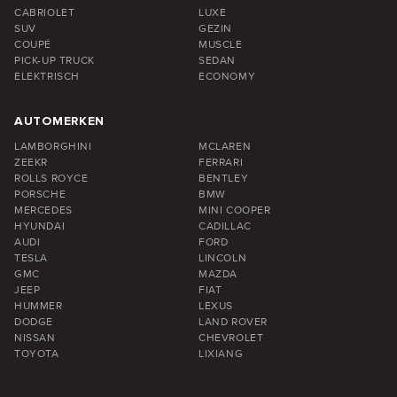
CABRIOLET
LUXE
SUV
GEZIN
COUPÉ
MUSCLE
PICK-UP TRUCK
SEDAN
ELEKTRISCH
ECONOMY
AUTOMERKEN
LAMBORGHINI
MCLAREN
ZEEKR
FERRARI
ROLLS ROYCE
BENTLEY
PORSCHE
BMW
MERCEDES
MINI COOPER
HYUNDAI
CADILLAC
AUDI
FORD
TESLA
LINCOLN
GMC
MAZDA
JEEP
FIAT
HUMMER
LEXUS
DODGE
LAND ROVER
NISSAN
CHEVROLET
TOYOTA
LIXIANG