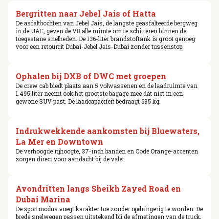
Bergritten naar Jebel Jais of Hatta
De asfaltbochten van Jebel Jais, de langste geasfalteerde bergweg
in de UAE, geven de V8 alle ruimte om te schitteren binnen de
toegestane snelheden. De 136-liter brandstoftank is groot genoeg
voor een retourrit Dubai-Jebel Jais-Dubai zonder tussenstop.
Ophalen bij DXB of DWC met groepen
De crew cab biedt plaats aan 5 volwassenen en de laadruimte van
1.495 liter neemt ook het grootste bagage mee dat niet in een
gewone SUV past. De laadcapaciteit bedraagt 635 kg.
Indrukwekkende aankomsten bij Bluewaters,
La Mer en Downtown
De verhoogde rijhoogte, 37-inch banden en Code Orange-accenten
zorgen direct voor aandacht bij de valet.
Avondritten langs Sheikh Zayed Road en
Dubai Marina
De sportmodus voegt karakter toe zonder opdringerig te worden. De
brede snelwegen passen uitstekend bij de afmetingen van de truck.