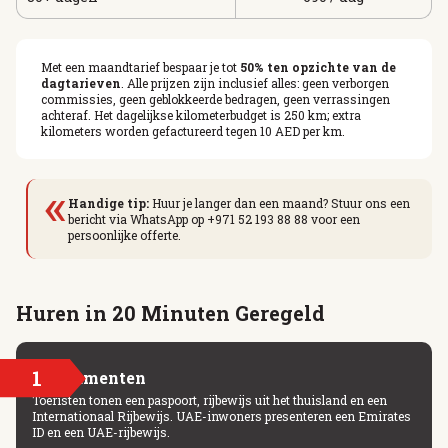
Met een maandtarief bespaar je tot
50% ten opzichte van de
dagtarieven
. Alle prijzen zijn inclusief alles: geen verborgen
commissies, geen geblokkeerde bedragen, geen verrassingen
achteraf. Het dagelijkse kilometerbudget is 250 km; extra
kilometers worden gefactureerd tegen 10 AED per km.
«
Handige tip:
Huur je langer dan een maand? Stuur ons een
bericht via WhatsApp op +971 52 193 88 88 voor een
persoonlijke offerte.
Huren in 20 Minuten Geregeld
1
Documenten
Toeristen tonen een paspoort, rijbewijs uit het thuisland en een
Internationaal Rijbewijs. UAE-inwoners presenteren een Emirates
ID en een UAE-rijbewijs.