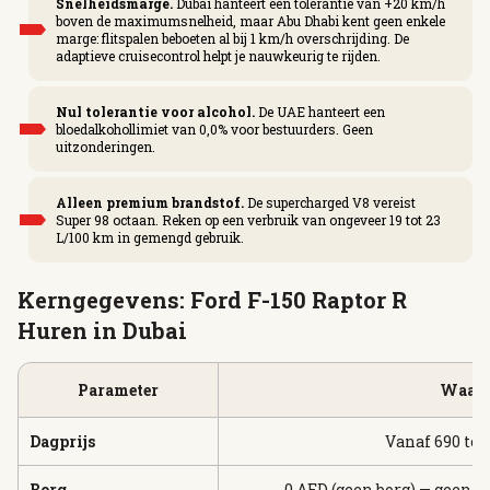
Snelheidsmarge.
Dubai hanteert een tolerantie van +20 km/h
boven de maximumsnelheid, maar Abu Dhabi kent geen enkele
marge: flitspalen beboeten al bij 1 km/h overschrijding. De
adaptieve cruisecontrol helpt je nauwkeurig te rijden.
Nul tolerantie voor alcohol.
De UAE hanteert een
bloedalkohollimiet van 0,0% voor bestuurders. Geen
uitzonderingen.
Alleen premium brandstof.
De supercharged V8 vereist
Super 98 octaan. Reken op een verbruik van ongeveer 19 tot 23
L/100 km in gemengd gebruik.
Kerngegevens: Ford F-150 Raptor R
Huren in Dubai
Parameter
Waar
Dagprijs
Vanaf 690 tot
Borg
0 AED (geen borg) — geen 