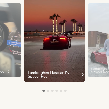
Lamborghin
Green
Spyder Re
Lamborghini Huracan Evo
Spyder Red