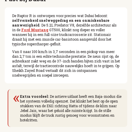
De Raptor R is ontworpen voor precies wat Dubai beloont:
zelfverzekerd snelweggedrag en een onmiskenbare
aanwezigheid
. De 5.2L Predator V8, dezelfde architectuur als
in de
Ford Mustang
GT500, klinkt nog dieper en voller
wanneer hij in een full-size truckcarrosserie zit. Stationair
draait hij met een muscle car-basistoon aangevuld door het
typische supercharger-gefluit.
Van 0 naar 100 km/h in 3,7 seconden in een pickup van meer
dan 2,7 ton is een echte technische prestatie. De neus rijst op, de
achterkant zakt weg en de 37-inch banden bijten zich vast in het
asfalt, terwijl de tractiecontrole nauwelijks hoeft in te grijpen. Op
Sheikh Zayed Road vertaalt dit zich in ontspannen
snelwegrijden en soepel invoegen.
«
Extra voordeel:
De actieve uitlaat heeft een Baja-modus die
het systeem volledig openzet. Dat klinkt het best op de open
stukken van de E611 richting Hatta of tijdens de klim naar
Jebel Jais, waar het geluid alle ruimte krijgt. In de stille
modus blijft de truck rustig genoeg voor woonstraten en
hotelritten.