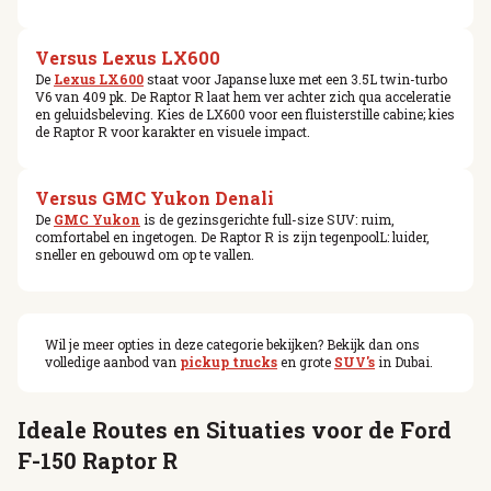
Versus Lexus LX600
De
Lexus LX600
staat voor Japanse luxe met een 3.5L twin-turbo
V6 van 409 pk. De Raptor R laat hem ver achter zich qua acceleratie
en geluidsbeleving. Kies de LX600 voor een fluisterstille cabine; kies
de Raptor R voor karakter en visuele impact.
Versus GMC Yukon Denali
De
GMC Yukon
is de gezinsgerichte full-size SUV: ruim,
comfortabel en ingetogen. De Raptor R is zijn tegenpoolL: luider,
sneller en gebouwd om op te vallen.
Wil je meer opties in deze categorie bekijken? Bekijk dan ons
volledige aanbod van
pickup trucks
en grote
SUV's
in Dubai.
Ideale Routes en Situaties voor de Ford
F-150 Raptor R