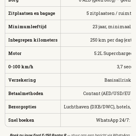
Zitplaatsen en bagage
5 zitplaatsen / ruimte v
Minimumleeftijd
23 jaar, minimaal 3 
Inbegrepen kilometers
250 km per dag (extra
Motor
5.2L Supercharged 
0-100 km/h
3,7 seco
Verzekering
Basisallrisk 
Betaalmethoden
Contant (AED/USD/EUR), 
Bezorgopties
Luchthaven (DXB/DWC), hotels, vill
Snel boeken
WhatsApp 24/7: +97
Boek nu jouw Ford F-150 Raptor R
— stuur ons een bericht via WhatsApp