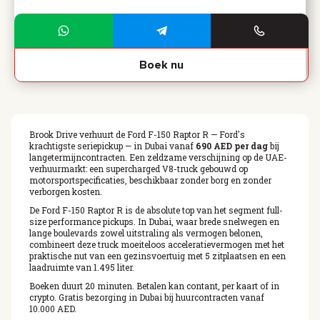
Boek nu
Brook Drive verhuurt de Ford F-150 Raptor R — Ford's
krachtigste seriepickup — in Dubai vanaf
690 AED per dag
bij
langetermijncontracten. Een zeldzame verschijning op de UAE-
verhuurmarkt: een supercharged V8-truck gebouwd op
motorsportspecificaties, beschikbaar zonder borg en zonder
verborgen kosten.
De Ford F-150 Raptor R is de absolute top van het segment full-
size performance pickups. In Dubai, waar brede snelwegen en
lange boulevards zowel uitstraling als vermogen belonen,
combineert deze truck moeiteloos acceleratievermogen met het
praktische nut van een gezinsvoertuig met 5 zitplaatsen en een
laadruimte van 1.495 liter.
Boeken duurt 20 minuten. Betalen kan contant, per kaart of in
crypto. Gratis bezorging in Dubai bij huurcontracten vanaf
10.000 AED.