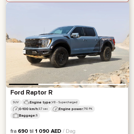
Ford Raptor R
Engine type:
SUV
V8 - Supercharged
0-100 km/h:
Engine power:
3,7 sec
710 PK
Baggage:
5
fra
690
til
1 090
AED
/ Dag