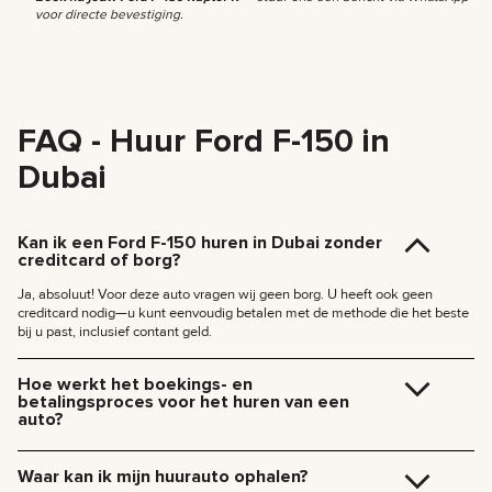
voor directe bevestiging.
FAQ - Huur Ford F-150 in
Dubai
Kan ik een Ford F-150 huren in Dubai zonder
creditcard of borg?
Ja, absoluut! Voor deze auto vragen wij geen borg. U heeft ook geen
creditcard nodig—u kunt eenvoudig betalen met de methode die het beste
bij u past, inclusief contant geld.
Hoe werkt het boekings- en
betalingsproces voor het huren van een
auto?
Reserveren gaat snel en eenvoudig. Volg gewoon deze stappen:
Kies je gewenste datums en selecteer een auto.
Waar kan ik mijn huurauto ophalen?
Klik op de knop
«Huren»
op de autopagina om een kort formulier