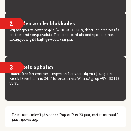
2
Betalen zonder blokkades
Wij accepteren contant geld (AED, USD, EUR), debet- en creditcards
en de meeste cryptovaluta. Een creditcard als onderpand is niet
nodig: jouw geld blijft gewoon van jou.
3
Sleutels ophalen
Onderteken het contract, inspecteer het voertuig en rij weg. Het
Brook Drive-team is 24/7 bereikbaar via WhatsApp op +971 52 193
88 88.
De minimumleeftijd voor de Raptor R is 23 jaar, met minimaal 3
jaar rijervaring.