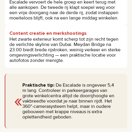
Escalade vervoert de hele groep en keert terug met
alle aankopen. De tweede rij klapt soepel weg voor
een vrije doorgang naar de derde rij, zodat instappen
moeiteloos blijft, ook na een lange middag winkelen.
Content creatie en merkshootings
Het zwarte exterieur komt scherp tot zijn recht tegen
de verlichte skyline van Dubai. Meydan Bridge na
23:00 biedt brede rijstroken, weinig verkeer en sterke
omgevingsverlichting — een praktische locatie voor
autofotos zonder menigte.
Praktische tip:
De Escalade is ongeveer 5,4
m lang. Controleer in parkeergarages van
«
grote winkelcentra altijd de doorrijhoogte en
vakbreedte voordat je naar binnen rijdt. Het
360°-camerasysteem helpt, maar in oudere
gebouwen met krappe niveaus is extra
oplettendheid geboden.