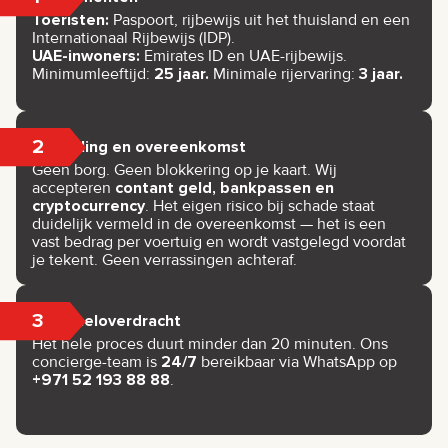
Toeristen:
Paspoort, rijbewijs uit het thuisland en een
Internationaal Rijbewijs (IDP).
UAE-inwoners:
Emirates ID en UAE-rijbewijs.
Minimumleeftijd:
25 jaar.
Minimale rijervaring:
3 jaar.
2
Betaling en overeenkomst
Geen borg. Geen blokkering op je kaart. Wij
accepteren
contant geld, bankpassen en
cryptocurrency
. Het eigen risico bij schade staat
duidelijk vermeld in de overeenkomst — het is een
vast bedrag per voertuig en wordt vastgelegd voordat
je tekent. Geen verrassingen achteraf.
3
Sleuteloverdracht
Het hele proces duurt minder dan 20 minuten. Ons
concierge-team is
24/7
bereikbaar via WhatsApp op
+971 52 193 88 88
.