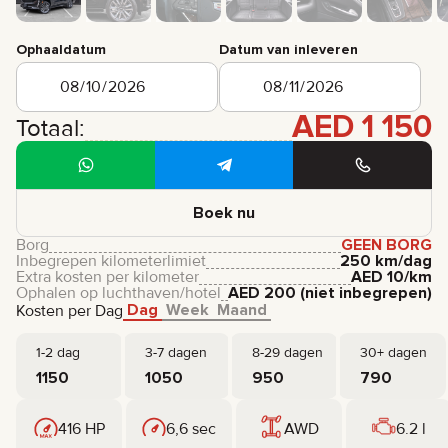
Ophaaldatum
Datum van inleveren
AED
1 150
Totaal:
Boek nu
Borg
GEEN BORG
Inbegrepen kilometerlimiet
250 km/dag
Extra kosten per kilometer
AED
10
/km
Ophalen op luchthaven/hotel
AED
200
(niet inbegrepen)
Dag
Week
Maand
Kosten per Dag
1-2 dag
3-7 dagen
8-29 dagen
30+ dagen
1150
1050
950
790
416 HP
6,6 sec
AWD
6.2 l