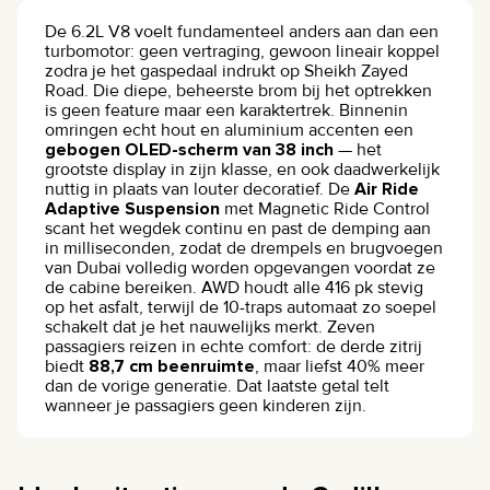
De 6.2L V8 voelt fundamenteel anders aan dan een
turbomotor: geen vertraging, gewoon lineair koppel
zodra je het gaspedaal indrukt op Sheikh Zayed
Road. Die diepe, beheerste brom bij het optrekken
is geen feature maar een karaktertrek. Binnenin
omringen echt hout en aluminium accenten een
gebogen OLED-scherm van 38 inch
— het
grootste display in zijn klasse, en ook daadwerkelijk
nuttig in plaats van louter decoratief. De
Air Ride
Adaptive Suspension
met Magnetic Ride Control
scant het wegdek continu en past de demping aan
in milliseconden, zodat de drempels en brugvoegen
van Dubai volledig worden opgevangen voordat ze
de cabine bereiken. AWD houdt alle 416 pk stevig
op het asfalt, terwijl de 10-traps automaat zo soepel
schakelt dat je het nauwelijks merkt. Zeven
passagiers reizen in echte comfort: de derde zitrij
biedt
88,7 cm beenruimte
, maar liefst 40% meer
dan de vorige generatie. Dat laatste getal telt
wanneer je passagiers geen kinderen zijn.