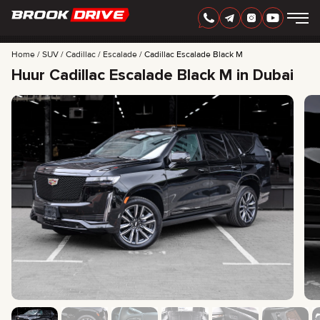
DUTCH
AED
Home
SUV
Cadillac
Escalade
Cadillac Escalade Black M
Huur Cadillac Escalade Black M in Dubai
AUTOMERK
HUURPERIODE
BEDSTE TILBUD
FAQ
CERTIFICATES
BEOORDELINGEN
CONTACT
PARTNERSCHAP
HUUR-KOOP
+
7 925 283 88 88
+
971 52 193 88 88
info@brook-drive.rent