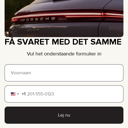
FÅ SVARET MED DET SAMME
Vul het onderstaande formulier in
+1
United
States
+1
Lej nu