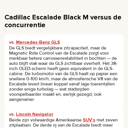
Cadillac Escalade Black M versus de
concurrentie
vs.
Mercedes-Benz GLS
De GLS biedt vergelijkbare zitcapaciteit, maar de
Magnetic Ride Control van de Escalade zorgt voor
merkbaar betere carrosseriestabiliteit in bochten — de
auto blijft vlak waar de GLS zichtbaar overhelt. Het 38-
inch OLED-scherm heeft geen equivalent in de GLS-
cabine. De turbomotor van de GLS haalt op papier een
snellere 0-100 km/h, maar de atmosferische V8 van de
Escalade levert lineair koppel vanaf lage toerentallen
zonder enige turbolag — wat stadsrijden
voorspelbaarder maakt en, eerlijk gezegd, ook
aangenamer.
vs.
Lincoln Navigator
Beide zijn volwaardige Amerikaanse
SUV’s
met zeven
zitplaatsen. De derde rij van de Escalade biedt meer