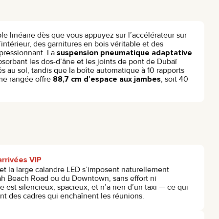
le linéaire dès que vous appuyez sur l’accélérateur sur
ntérieur, des garnitures en bois véritable et des
impressionnant. La
suspension pneumatique adaptative
sorbant les dos-d’âne et les joints de pont de Dubaï
s au sol, tandis que la boîte automatique à 10 rapports
ième rangée offre
88,7 cm d’espace aux jambes
, soit 40
arrivées VIP
 et la large calandre LED s’imposent naturellement
ah Beach Road ou du Downtown, sans effort ni
re est silencieux, spacieux, et n’a rien d’un taxi — ce qui
nt des cadres qui enchaînent les réunions.