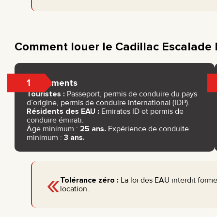
Comment louer le Cadillac Escalade
1
Documents
Touristes :
Passeport, permis de conduire du pays
d’origine, permis de conduire international (IDP).
Résidents des EAU :
Emirates ID et permis de
conduire émirati.
Âge minimum :
25 ans.
Expérience de conduite
minimum :
3 ans.
«
Tolérance zéro :
La loi des EAU interdit forme
location.