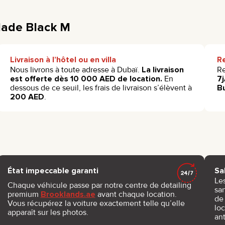
alade Black M
Livraison à l’hôtel ou en villa
R
Nous livrons à toute adresse à Dubaï.
La livraison
Re
est offerte dès 10 000 AED de location.
En
7j
dessous de ce seuil, les frais de livraison s’élèvent à
B
200 AED
.
État impeccable garanti
Sa
Le
Chaque véhicule passe par notre centre de detailing
sa
premium
Brooklands.ae
avant chaque location.
de 
Vous récupérez la voiture exactement telle qu’elle
lo
apparaît sur les photos.
ant