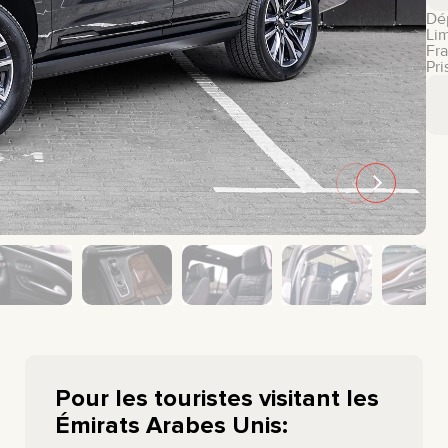
Dé
GMC
CHEVROLET
Lim
Fra
MAZDA
TOYOTA
Pri
Pour les touristes visitant les
Émirats Arabes Unis: