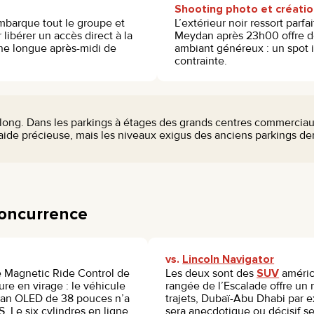
Shooting photo et créati
embarque tout le groupe et
L’extérieur noir ressort parf
libérer un accès direct à la
Meydan après 23h00 offre des
ne longue après-midi de
ambiant généreux : un spot i
contrainte.
ong. Dans les parkings à étages des grands centres commerciaux, 
 aide précieuse, mais les niveaux exigus des anciens parkings d
concurrence
vs.
Lincoln Navigator
e Magnetic Ride Control de
Les deux sont des
SUV
améric
re en virage : le véhicule
rangée de l’Escalade offre un m
écran OLED de 38 pouces n’a
trajets, Dubaï-Abu Dhabi par e
. Le six cylindres en ligne
sera anecdotique ou décisif sel