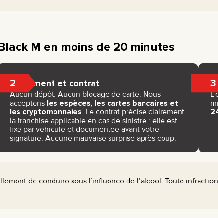
 Black M en moins de 20 minutes
2
3
Paiement et contrat
Aucun dépôt. Aucun blocage de carte. Nous
L’
acceptons
les espèces, les cartes bancaires et
mi
les cryptomonnaies
. Le contrat précise clairement
24
la franchise applicable en cas de sinistre : elle est
fixe par véhicule et documentée avant votre
signature. Aucune mauvaise surprise après coup.
llement de conduire sous l’influence de l’alcool. Toute infraction