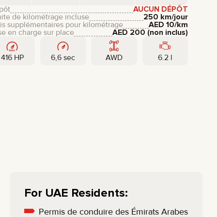
pôt
AUCUN DÉPÔT
ite de kilométrage incluse
250 km/jour
is supplémentaires pour kilométrage
AED
10
/km
se en charge sur place
AED
200
(non inclus)
416 HP
6,6 sec
AWD
6.2 l
For UAE Residents:
Permis de conduire des Émirats Arabes