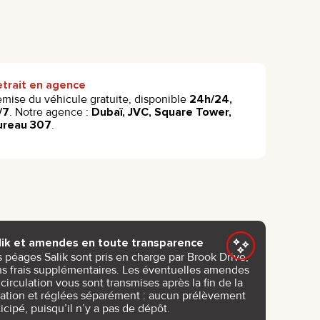
etrait en agence
mise du véhicule gratuite, disponible
24h/24,
/7
. Notre agence :
Dubaï, JVC, Square Tower,
ureau 307
.
lik et amendes en toute transparence
s péages Salik sont pris en charge par Brook Drive,
ns frais supplémentaires. Les éventuelles amendes
circulation vous sont transmises après la fin de la
cation et réglées séparément : aucun prélèvement
icipé, puisqu’il n’y a pas de dépôt.