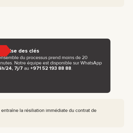
Remise des clés
ensemble du processus prend moins de 20
nutes. Notre équipe est disponible sur WhatsApp
h/24, 7j/7
au
+971 52 193 88 88
.
 entraîne la résiliation immédiate du contrat de