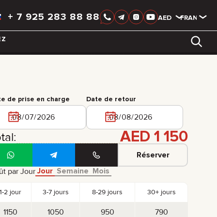
+
7 925 283 88 88
AED
AED
FRANÇAIS
EZ
LIXIANG
e de prise en charge
Date de retour
AED
1 150
tal:
Réserver
Jour
Semaine
Mois
t par Jour
1-2 jour
3-7 jours
8-29 jours
30+ jours
1150
1050
950
790