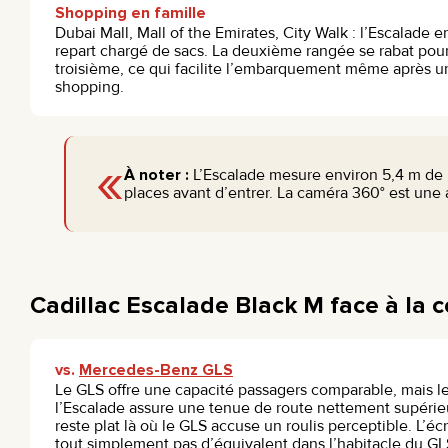
Shopping en famille
Dubai Mall, Mall of the Emirates, City Walk : l’Escalade 
repart chargé de sacs. La deuxième rangée se rabat pour 
troisième, ce qui facilite l’embarquement même après u
shopping.
«
À noter :
L’Escalade mesure environ 5,4 m de l
places avant d’entrer. La caméra 360° est une
Cadillac Escalade Black M face à la 
vs.
Mercedes-Benz GLS
Le GLS offre une capacité passagers comparable, mais l
l’Escalade assure une tenue de route nettement supérieu
reste plat là où le GLS accuse un roulis perceptible. L’
tout simplement pas d’équivalent dans l’habitacle du GLS