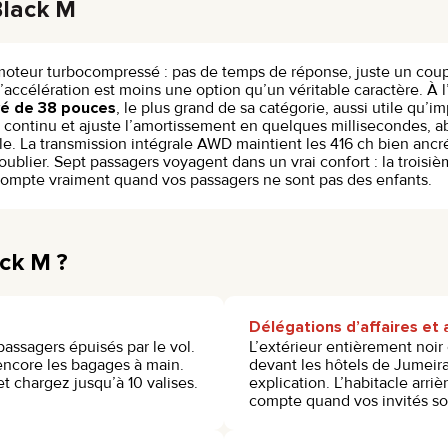
Black M
n moteur turbocompressé : pas de temps de réponse, juste un coup
ccélération est moins une option qu’un véritable caractère. À l’i
vé de 38 pouces
, le plus grand de sa catégorie, aussi utile qu’
continu et ajuste l’amortissement en quelques millisecondes, ab
e. La transmission intégrale AWD maintient les 416 ch bien ancré
 l’oublier. Sept passagers voyagent dans un vrai confort : la trois
 compte vraiment quand vos passagers ne sont pas des enfants.
ck M ?
Délégations d’affaires et 
passagers épuisés par le vol.
L’extérieur entièrement noir
encore les bagages à main.
devant les hôtels de Jumeir
t chargez jusqu’à 10 valises.
explication. L’habitacle arriè
compte quand vos invités so