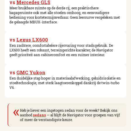
vs
Mercedes GLS
Meer bruikbare ruimte op de derde rij, een praktischere
bagageruimte ook met alle stoelen omhoog, en eenvoudigere
bediening voor kortetermijnverhuur. Geen leercurve vergeleken met
de gelaagde MBUX-interface.
vs
Lexus LX600
Een zachtere, comfortabelere rijervaring voor stadsgebruik. De
LX600 heeft een robuust, terreingerichte karakter; de Navigator
geeft prioriteit aan cabinecomfort en een ruimer interieur.
vs
GMC Yukon
Een duidelijke stap hoger in materiaalafwerking, geluidsisolatie en
stoeltechnologie, met sterk laagtoerenkoppel dankzij de twin-turbo
V6.
«
Heb je liever een ingetogen sedan voor de week? Bekijk ons
aanbod
sedans
— al blijft de Navigator voor groepen van vijf
of meer de verstandigste keuze.