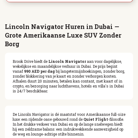
Lincoln Navigator Huren in Dubai —
Grote Amerikaanse Luxe SUV Zonder
Borg
Brook Drive biedt de
Lincoln Navigator
aan voor dagelijkse,
wekelijkse en maandelijkse verhuur in Dubai. De prijs begint
vanaf
990 AED per dag
bij langetermijnboekingen, zonder borg,
zonder blokkering van je kaart en zonder verborgen kosten.
Afhalen duurt 20 minuten, betalen kan contant, met kaart of in
crypto, en bezorging naar luchthavens, hotels en villa's in Dubai
is 24/7 beschikbaar.
De Lincoln Navigator is dé maatstaf voor Amerikaanse full-size
luxe: een rijdende oase gebouwd rond de
Quiet Flight
-filosofie.
In het drukke verkeer van Dubai en op de lange snelwegen biedt
hij een zeldzame balans: een indrukwekkende aanwezigheid op
de weg en lounge-achtige stilte binnenin.