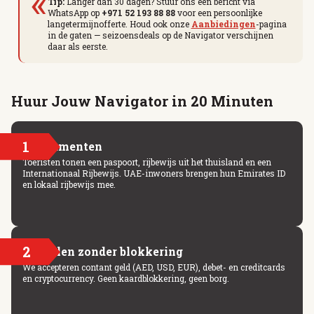
«
Tip:
Langer dan 30 dagen? Stuur ons een bericht via
WhatsApp op
+971 52 193 88 88
voor een persoonlijke
langetermijnofferte. Houd ook onze
Aanbiedingen
-pagina
in de gaten — seizoensdeals op de Navigator verschijnen
daar als eerste.
Huur Jouw Navigator in 20 Minuten
1
Documenten
Toeristen tonen een paspoort, rijbewijs uit het thuisland en een
Internationaal Rijbewijs. UAE-inwoners brengen hun Emirates ID
en lokaal rijbewijs mee.
2
Betalen zonder blokkering
We accepteren contant geld (AED, USD, EUR), debet- en creditcards
en cryptocurrency. Geen kaardblokkering, geen borg.