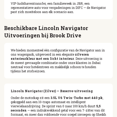
VIP-luchthaventransfer, een familieweek in JBR, een
representatieve auto voor vergaderingen in DIFC — de Navigator
past zich moeiteloos aan elk scenario aan.
Beschikbare Lincoln Navigator
Uitvoeringen bij Brook Drive
We bieden momenteel één configuratie van de Navigator aan in
ons wagenpark, uitgevoerd in een elegante
zilveren
exterieurkleur met een licht interieur
. Deze uitvoering is
de meest gevraagde combinatie onder onze klanten in Dubai:
neutraal voor hotelentrees en makkelijk schoon te houden
tijdens het stofseizoen.
Lincoln Navigator (Zilver) — Reserve-uitvoering
Onder de motorkap zit een
3.5L V6 Twin-Turbo met 440 pk
,
gekoppeld aan een 10-traps automaat en intelligent
vierwielaandrijving. De sprint van 0 naar 100 km/h duurt
5,5
seconden
— een indrukwekkend getal voor een 7-zitter van dit
formaat, en meer dan voldoende voor soepel invoegen op Sheikh