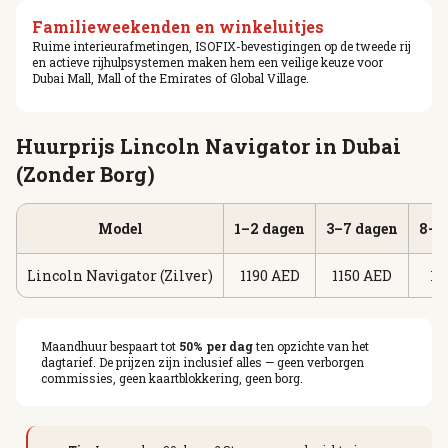
Familieweekenden en winkeluitjes
Ruime interieurafmetingen, ISOFIX-bevestigingen op de tweede rij
en actieve rijhulpsystemen maken hem een veilige keuze voor
Dubai Mall, Mall of the Emirates of Global Village.
Huurprijs Lincoln Navigator in Dubai
(Zonder Borg)
Model
1–2 dagen
3–7 dagen
8–2
Lincoln Navigator (Zilver)
1190 AED
1150 AED
11
Maandhuur bespaart tot
50% per dag
ten opzichte van het
dagtarief. De prijzen zijn inclusief alles — geen verborgen
commissies, geen kaartblokkering, geen borg.