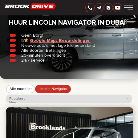
Home
/
Lincoln
/
Navigator
DUTCH
AED
HUUR LINCOLN NAVIGATOR IN DUBAI
Geen Borg!
5
Google Maps Beoordelingen
AUTOMERK
Nieuwe auto's met lage kilometerstand
HUURPERIODE
Alle Soorten Betalingen
BEDSTE TILBUD
20-minuten overdracht
FAQ
24/7 service
CERTIFICATES
BEOORDELINGEN
CONTACT
PARTNERSCHAP
HUUR-KOOP
Alle modeller
Lincoln Navigator
Populære
+
7 925 283 88 88
Nye
Pris: lav til høj
+
971 52 193 88 88
Pris: høj til lav
info@brook-drive.rent