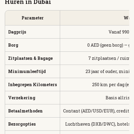
Huren in Dubai
Parameter
Waa
Dagprijs
Vanaf 990 to
Borg
0 AED (geen borg) — g
Zitplaatsen & Bagage
7 zitplaatsen / ruimte
Minimumleeftijd
23 jaar of ouder, minim
Inbegrepen Kilometers
250 km per dag (ext
Verzekering
Basis allrisk
Betaalmethoden
Contant (AED/USD/EUR), credit- e
Bezorgopties
Luchthaven (DXB/DWC), hotels, vi