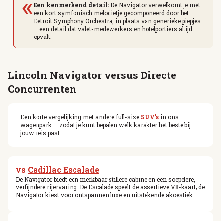
«
Een kenmerkend detail:
De Navigator verwelkomt je met
een kort symfonisch melodietje gecomponeerd door het
Detroit Symphony Orchestra, in plaats van generieke piepjes
— een detail dat valet-medewerkers en hotelportiers altijd
opvalt.
Lincoln Navigator versus Directe
Concurrenten
Een korte vergelijking met andere full-size
SUV's
in ons
wagenpark — zodat je kunt bepalen welk karakter het beste bij
jouw reis past.
vs
Cadillac Escalade
De Navigator biedt een merkbaar stillere cabine en een soepelere,
verfijndere rijervaring. De Escalade speelt de assertieve V8-kaart; de
Navigator kiest voor ontspannen luxe en uitstekende akoestiek.