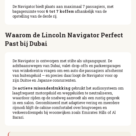
De Navigator biedt plaats aan maximaal 7 passagiers, met
bagageruimte voor
6 tot 7 koffers
afhankelijk van de
opstelling van de derde rij.
Waarom de Lincoln Navigator Perfect
Past bij Dubai
De Navigator is ontworpen met stilte als uitgangspunt. De
achtbaanswegen van Dubai, valet-drop-offs en parkeergarages
van winkelcentra vragen om een auto die passagiers afschermt
van buitengeluid — en precies daar loopt de Navigator voor op
zijn Duitse en Japanse concurrenten.
De
actieve ruisonderdrukking
gebruikt het audiosysteem om
laagfrequent motorgeluid en weggeluiden te neutraliseren,
waardoor rijden op de snelweg aanvoelt als een rustig gesprek
in een salon. Gecombineerd met adaptieve vering en meerdere
rijmodi blijft de cabine comfortabel over brugvoegen en
verkeersdrempels bij woonwijken zoals Emirates Hills of Al
Barari.