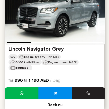
Lincoln Navigator Grey
Engine type:
SUV
V6 - Twin-turbo
0-100 km/h:
Engine power:
5,5 sec
440 PK
Baggage:
7
fra
990
til
1 190
AED
/ Dag
Boek nu