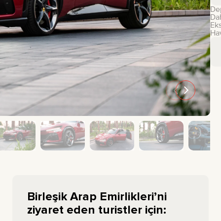
De
GMC
CHEVROLET
Dah
Eks
MAZDA
TOYOTA
Hav
Birleşik Arap Emirlikleri’ni
ziyaret eden turistler için: