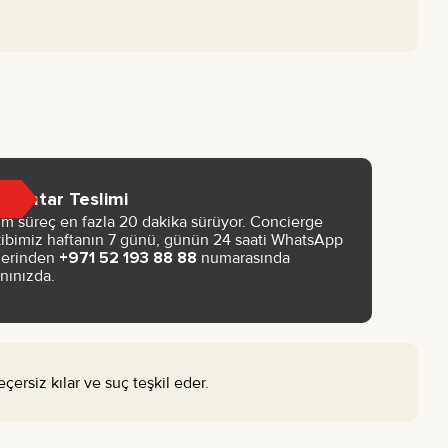
Anahtar Teslimi
m süreç en fazla 20 dakika sürüyor. Concierge
ibimiz haftanın 7 günü, günün 24 saati WhatsApp
zerinden
+971 52 193 88 88
numarasında
nınızda.
çersiz kılar ve suç teşkil eder.