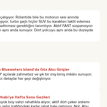
2 çalışıyor. Rölantide bile bu motorun sesi anında
şıyor; turbo şarjlı hiçbir SUV bu karakteri taklit edemez.
ssettirmesi gerektiğini tanımlıyor. Aktif FAST süspansiyon
ini aynı anda sunuyor. Dört yolcuyu aynı anda bu düzeyde
 Bluewaters Island’da Göz Alıcı Girişler
 açılarak zahmetsiz ve şık bir iniş-biniş imkânı sunuyor;
r detaylar her şeyi değiştiriyor.
habi’ye Hafta Sonu Gezileri
yük boy valizi rahatlıkla alıyor; aktif dört çeker sistemi
 şehir trafiğindeki kadar rahat hale getiriyor. Not: Abu