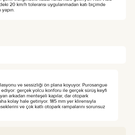
i’deki 20 km/h toleransı uygulanmadan katı biçimde
 yapın.
olasyonu ve sessizliği ön plana koyuyor. Purosangue
t ediyor: gerçek yolcu konforu ile gerçek sürüş keyfi
yan arkadan menteşeli kapılar, dar otopark
ha kolay hale getiriyor. 185 mm yer klirensıyla
eklerini ve çok katlı otopark rampalarını sorunsuz