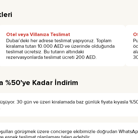
leri
Otel veya Villanıza Teslimat
Of
Dubai’deki her adrese teslimat yapıyoruz. Toplam
Pu
kiralama tutarı 10.000 AED ve üzerinde olduğunda
öd
teslimat ücretsiz. Bu tutarın altındaki
al
rezervasyonlarda teslimat ücreti 200 AED.
30
a %50’ye Kadar İndirim
şüyor. 30 gün ve üzeri kiralamada baz günlük fiyata kıyasla %50’ye
.
 koşulları görüşmek üzere concierge ekibimizle doğrudan Whats
e esnek teslimat planlaması talep edebilir.