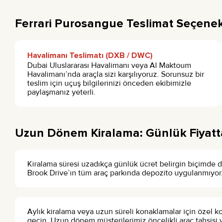
Ferrari Purosangue Teslimat Seçenek
Havalimanı Teslimatı (DXB / DWC)
Dubai Uluslararası Havalimanı veya Al Maktoum
Havalimanı’nda araçla sizi karşılıyoruz. Sorunsuz bir
teslim için uçuş bilgilerinizi önceden ekibimizle
paylaşmanız yeterli.
Uzun Dönem Kiralama: Günlük Fiyatt
Kiralama süresi uzadıkça günlük ücret belirgin biçimde dü
Brook Drive’ın tüm araç parkında depozito uygulanmıyor
Aylık kiralama veya uzun süreli konaklamalar için özel
geçin. Uzun dönem müşterilerimiz öncelikli araç tahsisi v