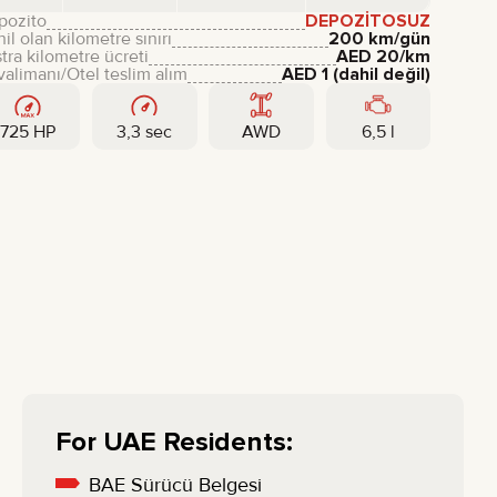
pozito
DEPOZITOSUZ
il olan kilometre sınırı
200 km/gün
tra kilometre ücreti
AED
20
/km
alimanı/Otel teslim alım
AED
1
(dahil değil)
725 HP
3,3 sec
AWD
6,5 l
For UAE Residents:
BAE Sürücü Belgesi