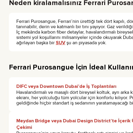
Neden kiralamalısınız Ferrari Puros
Ferrari Purosangue, Ferrari’nin ürettiği tek dört kapılı, d
tanınabilir, derin ve katmanlı bir tını yayıyor. Gaz verild
İç mekânda karbon fiber detaylar, havalandırmalı bireysel
sistemi yol koşullarını milisaniyeler içinde okuyarak Du
ağırlayan başka bir
SUV
şu an piyasada yok.
Ferrari Purosangue İçin İdeal Kullan
DIFC veya Downtown Dubai’de İş Toplantıları
Havalandırmalı ve masajlı dört bireysel koltuk, ayrı arka
ekranı, her yolculuğu tüm yolcular için konforlu kılıyor.
geldiğinde hiçbir standart iş sedanının yaratamayacağı bir
Meydan Bridge veya Dubai Design District’te İçerik 
Çekimi