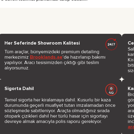
Her Seferinde Showroom Kalitesi
Ce
Sal
Tüm araçlar, bünyemizdeki premium detailing
kar
merkezimiz
Brooklands.ae
‘de hazırlanıp bakımı
Kir
yapılıyor. Aracı tesisimizden çıktığı gibi teslim
bi
alıyorsunuz.
siz
Sigorta Dahil
Ka
Bro
Temel sigorta her kiralamaya dahil. Kusurlu bir kaza
gö
durumunda geçerli muafiyet tutarı imzalamadan önce
yo
sözleşmede sabitleniyor. Araçta olmadığınız sırada
ar
otopark çizikleri dahil her türlü hasar için sigortayı
üz
devreye almak amacıyla polis raporu gerekiyor.
in
ar