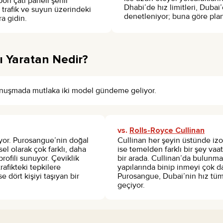
on çatı paneli şehir
Dhabi’de hız limitleri, Duba
z trafik ve suyun üzerindeki
denetleniyor; buna göre plan
a gidin.
ı Yaratan Nedir?
konuşmada mutlaka iki model gündeme geliyor.
vs.
Rolls-Royce Cullinan
ıyor. Purosangue’nin doğal
Cullinan her şeyin üstünde iz
el olarak çok farklı, daha
ise temelden farklı bir şey vaa
profili sunuyor. Çeviklik
bir arada. Cullinan’da bulunma
afikteki tepkilere
yapılarında binip inmeyi çok da
 dört kişiyi taşıyan bir
Purosangue, Dubai’nin hız tüms
geçiyor.