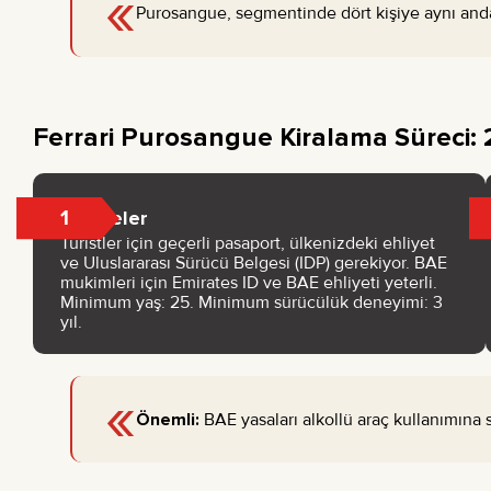
«
Purosangue, segmentinde dört kişiye aynı anda
Ferrari Purosangue Kiralama Süreci
1
Belgeler
Turistler için geçerli pasaport, ülkenizdeki ehliyet
ve Uluslararası Sürücü Belgesi (IDP) gerekiyor. BAE
mukimleri için Emirates ID ve BAE ehliyeti yeterli.
Minimum yaş: 25. Minimum sürücülük deneyimi: 3
yıl.
«
Önemli:
BAE yasaları alkollü araç kullanımına sı