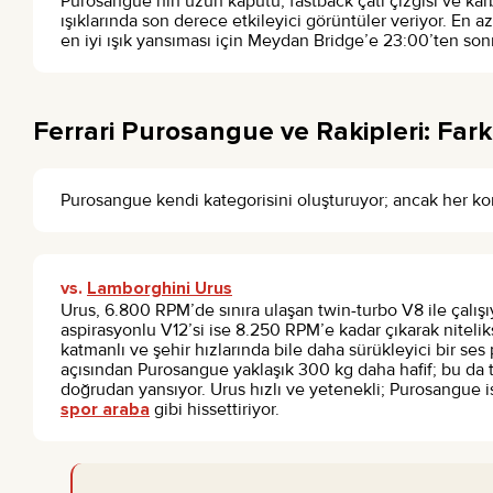
Purosangue’nin uzun kaputu, fastback çatı çizgisi ve karb
ışıklarında son derece etkileyici görüntüler veriyor. En a
en iyi ışık yansıması için Meydan Bridge’e 23:00’ten sonr
Ferrari Purosangue ve Rakipleri: Fark
Purosangue kendi kategorisini oluşturuyor; ancak her 
vs.
Lamborghini Urus
Urus, 6.800 RPM’de sınıra ulaşan twin-turbo V8 ile çalış
aspirasyonlu V12’si ise 8.250 RPM’e kadar çıkarak niteliks
katmanlı ve şehir hızlarında bile daha sürükleyici bir ses 
açısından Purosangue yaklaşık 300 kg daha hafif; bu da tr
doğrudan yansıyor. Urus hızlı ve yetenekli; Purosangue ise
spor araba
gibi hissettiriyor.