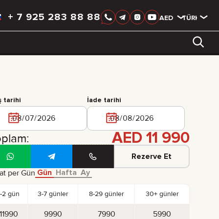
+
7 925 283 88 88
AED
AED
TÜRKÇE
LIXIANG
ş tarihi
İade tarihi
AED
11 990
oplam:
Rezerve Et
Gün
Hafta
Ay
at per Gün
1-2 gün
3-7 günler
8-29 günler
30+ günler
11990
9990
7990
5990