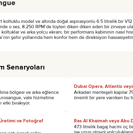
angue
ört koltuklu model ve altında doğal aspirasyonlu 6.5 litrelik bir V1
iğinde o ses, 8.250 RPM’de tüyleri diken diken eden bir zirveye ula
 koltuklar ve arka yolcu ekranı, bir performans kabininin nasıl hi
bai’nin şehir yollarında hem konfor hem de direksiyon hassasiyet
ım Senaryoları
Dubai Opera, Atlantis veya
 klima bölgesi ve arka eğlence
Arkadan menteşeli kapılar 79°
 Purosangue, vale hizmetine
önemli bir yere varırken bu tü
 etki bırakıyor.
Üretimi ve Fotoğraf
Ras Al Khaimah veya Abu D
473 litrelik bagaj hacmi üç bü
ise uzun otoyol yolculuklarını