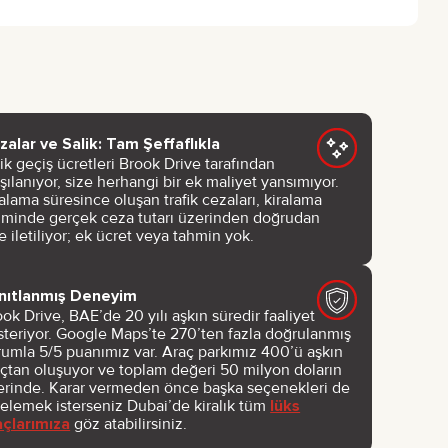
zalar ve Salik: Tam Şeffaflıkla
ik geçiş ücretleri Brook Drive tarafından
şılanıyor, size herhangi bir ek maliyet yansımıyor.
alama süresince oluşan trafik cezaları, kiralama
timinde gerçek ceza tutarı üzerinden doğrudan
e iletiliyor; ek ücret veya tahmin yok.
nıtlanmış Deneyim
ok Drive, BAE’de 20 yılı aşkın süredir faaliyet
steriyor. Google Maps’te 270’ten fazla doğrulanmış
rumla 5/5 puanımız var. Araç parkımız 400’ü aşkın
açtan oluşuyor ve toplam değeri 50 milyon doların
erinde. Karar vermeden önce başka seçenekleri de
celemek isterseniz Dubai’de kiralık tüm
lüks
açlarımıza
göz atabilirsiniz.