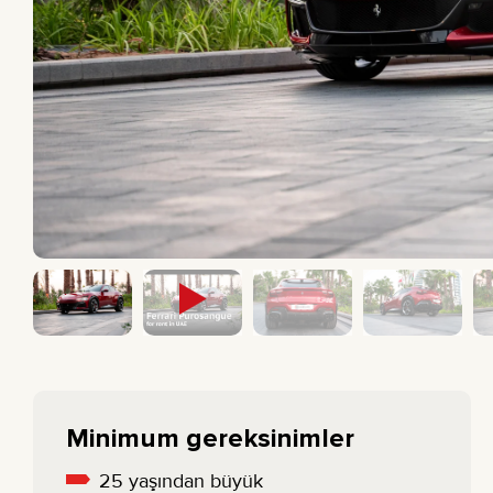
PICK-UP KAMYONET
BMW
SEDAN
MERCEDES
ELEKTRIKLI
All cars
EKONOMIK
Minimum gereksinimler
25 yaşından büyük