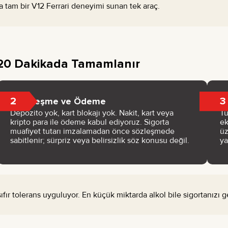
 tam bir V12 Ferrari deneyimi sunan tek araç.
: 20 Dakikada Tamamlanır
2
3
Sözleşme ve Ödeme
Depozito yok, kart blokajı yok. Nakit, kart veya
Tü
kripto para ile ödeme kabul ediyoruz. Sigorta
ek
muafiyet tutarı imzalamadan önce sözleşmede
ü
sabitlenir; sürpriz veya belirsizlik söz konusu değil.
ya
fır tolerans uyguluyor. En küçük miktarda alkol bile sigortanızı ge