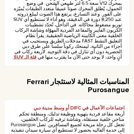
بمحرك V12 سعة 6.5 لتر طبيعي الشحن. في وضع
الخمول، يُطلق المحرك صوتاً عميقاً متعدد الطبقات يُميّزه
على الفور. وعند التسارع، يرتفع هذا الصوت ليبلغ ذروته
عند 8,250 دورة في الدقيقة، وهو أداء لا تستطيع أي SUV
توربو مضغوط محاكاته. في الداخل، تُحدّد تشطيبات
الكربون الفايبر والمقاعد الفردية المهوّاة وشاشة الركاب
الخلفية معنى الكابينة الرياضية الحقيقية. يقرأ نظام
التعليق النشط FAST مدخلات الطريق ويستجيب في
أجزاء من الثانية، ليمنحك ركوباً سلساً على طرق دبي
الحضرية دون أي تنازل في دقة التوجيه. لأربعة ركاب في
آنٍ واحد، لا يوجد حتى الآن ما يقترب منها في
فئة الـ SUV
.
المناسبات المثالية لاستئجار Ferrari
Purosangue
اجتماعات الأعمال في DIFC أو وسط مدينة دبي
أربعة مقاعد فردية بتهوية ووظيفة تدليك، ومنطقة تحكم
مناخي خلفية مستقلة، وشاشة ترفيه للركاب الخلفيين،
تجعل كل رحلة مريحة لجميع المسافرين. تصل Purosangue
إلى خدمة الفاليه بحضور لا تستطيع أي سيارة سيدان تنفيذية