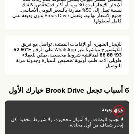
الإيجار. الإيجار لمدة 30 يوماً أو أكثر قد يُخفّض تكلفتك
بنسبة تصل إلى 50% مقارنةً بالسعر اليومي الأساسي.
جميع الأسعار نهائية، وتعمل Brook Drive بدون وديعة على
كامل أسطولها.
للإيجار الشهري أو الإقامات الممتدة، تواصل مع فريق
الكونسيرج مباشرةً عبر WhatsApp على الرقم
+971 52
193 88 88
لمناقشة شروط مخصصة. يمكن للعملاء
طويلي الأمد طلب أولوية تخصيص السيارة وجدولة مرنة
للتوصيل.
6 أسباب تجعل Brook Drive خيارك الأول
بدون وديعة
لا تجميد للبطاقة، ولا أموال محجوزة، ولا شروط مخفية. كل
إيجار شفاف من أول محادثة.