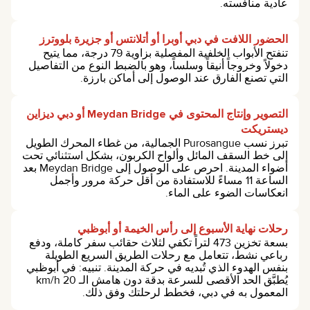
عادية منافسته.
الحضور اللافت في دبي أوبرا أو أتلانتس أو جزيرة بلووترز
تنفتح الأبواب الخلفية المفصلية بزاوية 79 درجة، مما يتيح
دخولاً وخروجاً أنيقاً وسلساً، وهو بالضبط النوع من التفاصيل
التي تصنع الفارق عند الوصول إلى أماكن بارزة.
التصوير وإنتاج المحتوى في Meydan Bridge أو دبي ديزاين
ديستريكت
تبرز نسب Purosangue الجمالية، من غطاء المحرك الطويل
إلى خط السقف المائل وألواح الكربون، بشكل استثنائي تحت
أضواء المدينة. احرص على الوصول إلى Meydan Bridge بعد
الساعة 11 مساءً للاستفادة من أقل حركة مرور وأجمل
انعكاسات الضوء على الماء.
رحلات نهاية الأسبوع إلى رأس الخيمة أو أبوظبي
بسعة تخزين 473 لتراً تكفي لثلاث حقائب سفر كاملة، ودفع
رباعي نشط، تتعامل مع رحلات الطريق السريع الطويلة
بنفس الهدوء الذي تُبديه في حركة المدينة. تنبيه: في أبوظبي
يُطبَّق الحد الأقصى للسرعة بدقة دون هامش الـ 20 km/h
المعمول به في دبي، فخطط لرحلتك وفق ذلك.