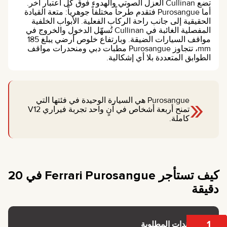
تضع Cullinan العزل الصوتي والهدوء فوق كل اعتبار آخر.
أما Purosangue فتقدم طرحاً مختلفاً جوهرياً: متعة القيادة
الحقيقية إلى جانب راحة الركاب الفعلية. الأبواب الخلفية
المفصلية الغائبة في Cullinan تُسهّل الدخول والخروج في
مواقف السيارات الضيقة. وبارتفاع خلوص أرضي يبلغ 185
mm، تتجاوز Purosangue مطبات دبي ومنحدرات مواقف
الطوابق المتعددة بلا أي إشكالية.
«
Purosangue هي السيارة الوحيدة في فئتها التي
تمنح أربعة أشخاص في آنٍ واحد تجربة فيراري V12
كاملة.
كيف تستأجر Ferrari Purosangue في 20
دقيقة
1
المستندات المطلوبة