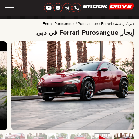
‏العربية‏
AED
دبي
رياضية
Ferrari
Purosangue
Ferrari Purosangue
إيجار Ferrari Purosangue في دبي
ماركات
مدة الإيجار
أفضل العروض
FAQ
CERTIFICATES
التقييمات
جهات الاتصال
شراكة
اِسْتَأْجِرْ لِتُمْلِكَ
+
7 925 283 88 88
+
971 52 193 88 88
info@brook-drive.rent