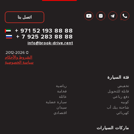
اتصل بنا
+
971 52 193 88 88
+
7 925 283 88 88
info@brook-drive.rent
© 2012-2026.
الشروط والأحكام
سياسة الخصوصية
فئة السيارة
تخفيض
رياضية
قابلة للتحويل
فخامة
دفع رباعي
عائلة
كوبيه
سيارة عضلية
شاحنة بيك أب
سيدان
كهربائي
اقتصادي
ماركات السيارات