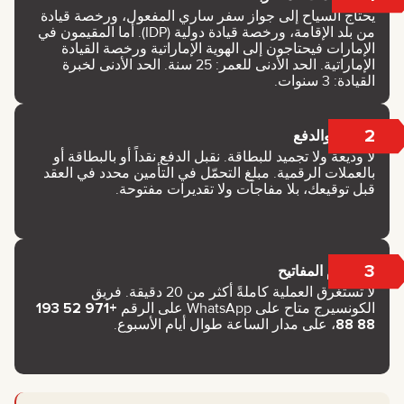
يحتاج السياح إلى جواز سفر ساري المفعول، ورخصة قيادة
من بلد الإقامة، ورخصة قيادة دولية (IDP). أما المقيمون في
الإمارات فيحتاجون إلى الهوية الإماراتية ورخصة القيادة
الإماراتية. الحد الأدنى للعمر: 25 سنة. الحد الأدنى لخبرة
القيادة: 3 سنوات.
2
العقد والدفع
لا وديعة ولا تجميد للبطاقة. نقبل الدفع نقداً أو بالبطاقة أو
بالعملات الرقمية. مبلغ التحمّل في التأمين محدد في العقد
قبل توقيعك، بلا مفاجآت ولا تقديرات مفتوحة.
3
استلام المفاتيح
لا تستغرق العملية كاملةً أكثر من 20 دقيقة. فريق
الكونسيرج متاح على WhatsApp على الرقم
+971 52 193
88 88
، على مدار الساعة طوال أيام الأسبوع.