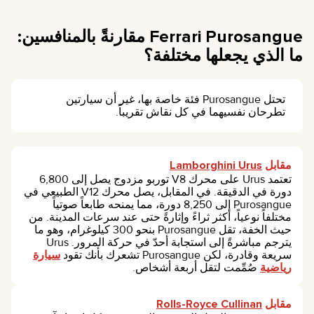
Ferrari Purosangue مقارنةً بالمنافسين:
ما الذي يجعلها مختلفة؟
تحتل Purosangue فئة خاصة بها، غير أن سيارتين
تطرحان نفسيهما في كل نقاش تقريباً.
مقابل
Lamborghini Urus
تعتمد Urus على محرك V8 توربو مزدوج يصل إلى 6,800
دورة في الدقيقة. في المقابل، يصل محرك V12 الطبيعي في
Purosangue إلى 8,250 دورة، مما يمنحه طابعاً صوتياً
مختلفاً نوعياً، أكثر ثراءً وإثارةً حتى عند سرعات المدينة. من
حيث الخفة، تقل Purosangue بنحو 300 كيلوغرام، وهو ما
يترجم مباشرةً إلى استجابة أحدّ في حركة المرور. Urus
سريعة وقادرة، لكن Purosangue تشعرك بأنك تقود
سيارة
رياضية
صُمِّمت لتقل أربعة أشخاص.
مقابل
Rolls-Royce Cullinan