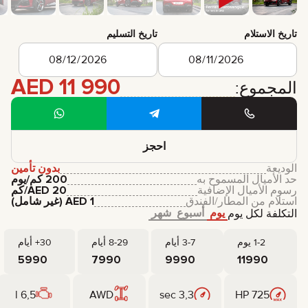
تاريخ الاستلام
تاريخ التسليم
AED
11 990
المجموع:
احجز
الوديعة
بدون تأمين
حد الأميال المسموح به
200 كم/يوم
رسوم الأميال الإضافية
20
AED
/كم
استلام من المطار/الفندق
1
AED
(غير شامل)
يوم
أسبوع
شهر
التكلفة لكل يوم
1-2 يوم
3-7 أيام
8-29 أيام
30+ أيام
5990
7990
9990
11990
6,5 l
AWD
3,3 sec
725 HP