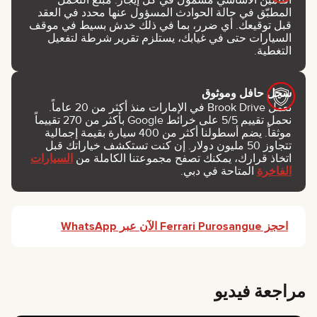
المطبّق في حالة الحوادث المسؤول عنها محدد في العقد
قبل توقيعك. أي ضرر، بما في ذلك خدش بسيط في موقف
السيارات حتى في غيابك، يستلزم تقرير شرطة لتفعيل
التغطية.
سجل حافل وموثوق
تعمل Brook Drive في الإمارات منذ أكثر من 20 عاماً.
نحمل تقييم 5/5 على خرائط Google بأكثر من 270 تقييماً
موثقاً. يضم أسطولنا أكثر من 400 سيارة بقيمة إجمالية
تتجاوز 50 مليون دولار. إن كنت تستكشف خياراتك قبل
اتخاذ قرارك، يمكنك تصفح مجموعتنا الكاملة من
السيارات
الفاخرة
المتاحة في دبي.
احجز Ferrari Purosangue الآن عبر WhatsApp
مراجعة فيديو