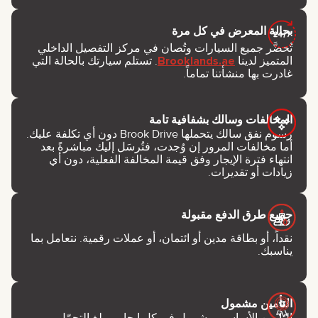
بحالة المعرض في كل مرة
تُحضَّر جميع السيارات وتُصان في مركز التفصيل الداخلي
المتميز لدينا
Brooklands.ae
. تستلم سيارتك بالحالة التي
غادرت بها منشأتنا تماماً.
المخالفات وسالك بشفافية تامة
رسوم نفق سالك يتحملها Brook Drive دون أي تكلفة عليك.
أما مخالفات المرور إن وُجدت، فتُرسَل إليك مباشرةً بعد
انتهاء فترة الإيجار وفق قيمة المخالفة الفعلية، دون أي
زيادات أو تقديرات.
جميع طرق الدفع مقبولة
نقداً، أو بطاقة مدين أو ائتمان، أو عملات رقمية. نتعامل بما
يناسبك.
التأمين مشمول
التأمين الأساسي مشمول في كل إيجار. مبلغ التحمّل