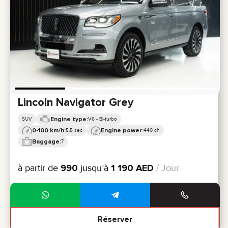
Lincoln Navigator Grey
Engine type:
SUV
V6 - Bi-turbo
0-100 km/h:
Engine power:
5,5 sec
440 ch
Baggage:
7
à partir de
990
jusqu’à
1 190
AED
/ Jour
Réserver