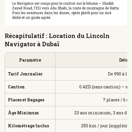
Le Navigator est conçu pour le confort sur le bitume — Sheikh
Zayed Road, l'E11 vers Abu Dhabi, la route de montagne de Hatta.
Pour les aventures dans les dunes, optez plutôt pour un 4x4
dédié et un guide agréé.
Récapitulatif : Location du Lincoln
Navigator à Dubaï
Paramètre
Détail
Tarif Journalier
De 990 à 11
Caution
0 AED (sans caution) — au
Places et Bagages
7 places / 6 à 
Âge Minimum
23 ans minimum, 3 ans d'e
Kilométrage Inclus
250 km / jour (supplémen