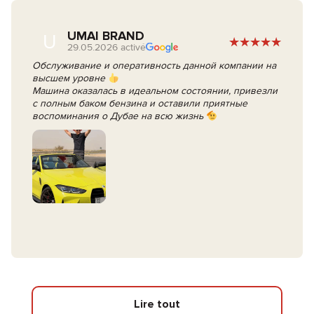
UMAI BRAND
U
29.05.2026 activé
Обслуживание и оперативность данной компании на
высшем уровне
Машина оказалась в идеальном состоянии, привезли
с полным баком бензина и оставили приятные
воспоминания о Дубае на всю жизнь
Lire tout