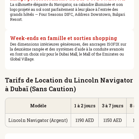
La silhouette élégante du Navigator, sa calandre illuminée et son
logo projeté au sol sont parfaitement à leur place à l'entrée des
grands hôtels — Four Seasons DIFC, Address Downtown, Bulgari
Resort.
Week-ends en famille et sorties shopping
Des dimensions intérieures généreuses, des ancrages ISOFIX sur
la deuxième rangée et des systèmes d'aide à la conduite avancés
en font un choix sûr pour le Dubai Mall, le Mall of the Emirates ou
Global Village.
Tarifs de Location du Lincoln Navigator
à Dubaï (Sans Caution)
Modèle
1 à 2 jours
3 à 7 jours
8 à 
Lincoln Navigator (Argent)
1190 AED
1150 AED
11