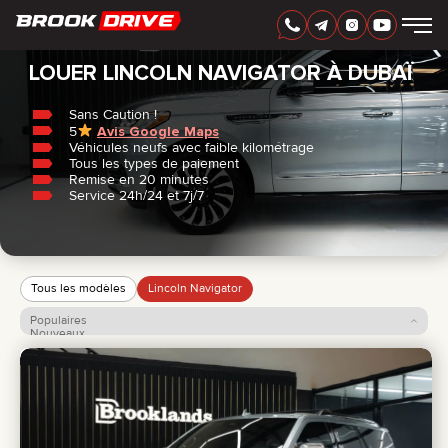
Accueil
/
Lincoln
/
Navigator
FRANÇAIS
AED
LOUER LINCOLN NAVIGATOR À DUBAÏ
Sans Caution !
5
Avis Google Maps
MARQUES
Véhicules neufs avec faible kilométrage
PÉRIODE DE LOCATION
Tous les types de paiement
MEILLEURES OFFRES
Remise en 20 minutes
FAQ
Service 24h/24 et 7j/7
CERTIFICATES
AVIS
CONTACTS
PARTENARIAT
LOUEZ-POSSÉDEZ
Tous les modèles
Lincoln Navigator
Populaires
+
7 925 283 88 88
Nouveaux
Prix: croissant
+
971 52 193 88 88
Prix: décroissant
info@brook-drive.rent