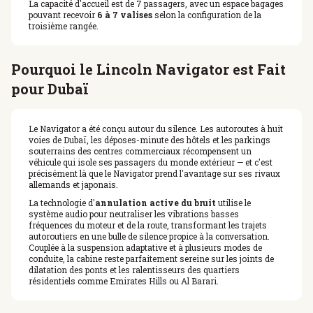
La capacité d'accueil est de 7 passagers, avec un espace bagages
pouvant recevoir
6 à 7 valises
selon la configuration de la
troisième rangée.
Pourquoi le Lincoln Navigator est Fait
pour Dubaï
Le Navigator a été conçu autour du silence. Les autoroutes à huit
voies de Dubaï, les déposes-minute des hôtels et les parkings
souterrains des centres commerciaux récompensent un
véhicule qui isole ses passagers du monde extérieur — et c'est
précisément là que le Navigator prend l'avantage sur ses rivaux
allemands et japonais.
La technologie d'
annulation active du bruit
utilise le
système audio pour neutraliser les vibrations basses
fréquences du moteur et de la route, transformant les trajets
autoroutiers en une bulle de silence propice à la conversation.
Couplée à la suspension adaptative et à plusieurs modes de
conduite, la cabine reste parfaitement sereine sur les joints de
dilatation des ponts et les ralentisseurs des quartiers
résidentiels comme Emirates Hills ou Al Barari.