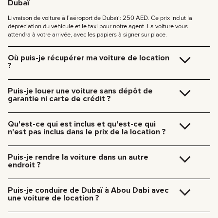
Dubaï
Livraison de voiture à l’aéroport de Dubaï : 250 AED. Ce prix inclut la
dépréciation du véhicule et le taxi pour notre agent. La voiture vous
attendra à votre arrivée, avec les papiers à signer sur place.
Où puis-je récupérer ma voiture de location
?
Vous pouvez récupérer votre véhicule directement dans notre bureau à
Dubaï (JVC, Square Tower, Bureau 307) sans frais supplémentaires, ou
Puis-je louer une voiture sans dépôt de
vous faire livrer à votre hôtel ou à l’aéroport de Dubaï. Notre équipe vous
garantie ni carte de crédit ?
retrouve à l’endroit de votre choix et s’occupe de toutes les formalités sur
place.
Pas besoin de dépôt pour nos voitures. Pas besoin de carte de crédit non
Tarifs de livraison à Dubaï :
plus — vous pouvez payer comme vous voulez, même en espèces ou en
Qu'est-ce qui est inclus et qu'est-ce qui
cryptomonnaie.
185 AED (+5% TVA) pour une livraison en journée (09:00 – 21:00)
n'est pas inclus dans le prix de la location ?
235 AED (+5% TVA) pour une livraison de nuit (21:00 – 09:00)
Le tarif de location inclut, en plus du coût d’utilisation de la voiture : le loyer,
La livraison dans les autres émirats est disponible sur demande.
l’assurance, les services du gestionnaire et l’assistance technique 24/7.
Puis-je rendre la voiture dans un autre
Les frais supplémentaires comprennent : le carburant, les péages, les
endroit ?
amendes et les kilomètres supplémentaires.
Pas de souci, on peut récupérer la voiture nous-mêmes. Dites simplement
à notre responsable quand et où vous voulez la rendre. Si notre spécialiste
Puis-je conduire de Dubaï à Abou Dabi avec
s’en charge, ça coûtera :
une voiture de location ?
185 AED — de 9h00 à 21h00
235 AED — de 21h00 à 9h00
Oui, vous pouvez conduire une voiture de location de Dubaï à Abou Dhabi.
Nous n’imposons pas de restrictions pour les déplacements entre les