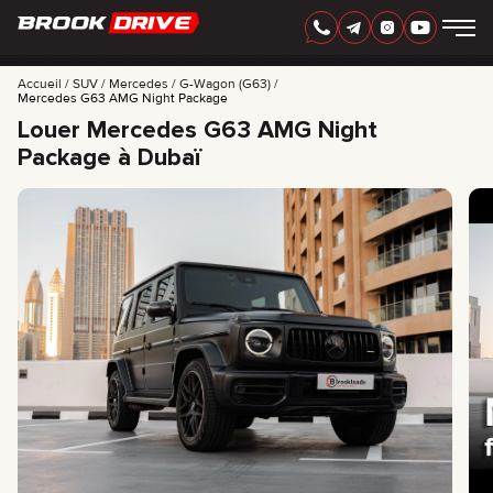
FRANÇAIS
AED
Accueil
SUV
Mercedes
G-Wagon (G63)
Mercedes G63 AMG Night Package
Louer Mercedes G63 AMG Night
MARQUES
Package à Dubaï
PÉRIODE DE LOCATION
MEILLEURES OFFRES
FAQ
CERTIFICATES
AVIS
CONTACTS
PARTENARIAT
LOUEZ-POSSÉDEZ
+
7 925 283 88 88
+
971 52 193 88 88
info@brook-drive.rent