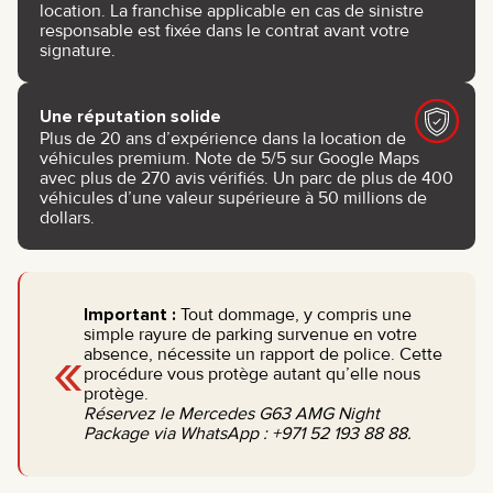
location. La franchise applicable en cas de sinistre
responsable est fixée dans le contrat avant votre
signature.
Une réputation solide
Plus de 20 ans d’expérience dans la location de
véhicules premium. Note de 5/5 sur Google Maps
avec plus de 270 avis vérifiés. Un parc de plus de 400
véhicules d’une valeur supérieure à 50 millions de
dollars.
Important :
Tout dommage, y compris une
simple rayure de parking survenue en votre
«
absence, nécessite un rapport de police. Cette
procédure vous protège autant qu’elle nous
protège.
Réservez le Mercedes G63 AMG Night
Package via WhatsApp : +971 52 193 88 88.