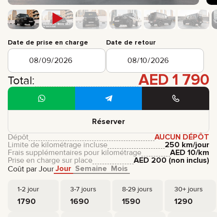
Date de prise en charge
Date de retour
AED
1 790
Total:
Réserver
Dépôt
AUCUN DÉPÔT
Limite de kilométrage incluse
250 km/jour
Frais supplémentaires pour kilométrage
AED
10
/km
Prise en charge sur place
AED
200
(non inclus)
Jour
Semaine
Mois
Coût par Jour
1-2 jour
3-7 jours
8-29 jours
30+ jours
1790
1690
1590
1290