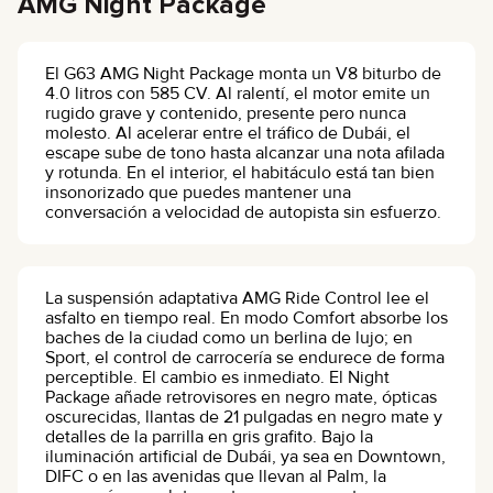
AMG Night Package
El G63 AMG Night Package monta un V8 biturbo de
4.0 litros con 585 CV. Al ralentí, el motor emite un
rugido grave y contenido, presente pero nunca
molesto. Al acelerar entre el tráfico de Dubái, el
escape sube de tono hasta alcanzar una nota afilada
y rotunda. En el interior, el habitáculo está tan bien
insonorizado que puedes mantener una
conversación a velocidad de autopista sin esfuerzo.
La suspensión adaptativa AMG Ride Control lee el
asfalto en tiempo real. En modo Comfort absorbe los
baches de la ciudad como un berlina de lujo; en
Sport, el control de carrocería se endurece de forma
perceptible. El cambio es inmediato. El Night
Package añade retrovisores en negro mate, ópticas
oscurecidas, llantas de 21 pulgadas en negro mate y
detalles de la parrilla en gris grafito. Bajo la
iluminación artificial de Dubái, ya sea en Downtown,
DIFC o en las avenidas que llevan al Palm, la