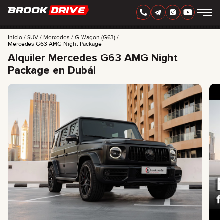
ESPAÑOL
AED
Inicio
SUV
Mercedes
G-Wagon (G63)
Mercedes G63 AMG Night Package
Alquiler Mercedes G63 AMG Night
MARCAS
Package en Dubái
PERIODO DE ALQUILER
MEJORES OFERTAS
FAQ
CERTIFICATES
RESEÑAS
CONTACTO
ASOCIACIÓN
RENTA CON OPCIÓN A COMPRA
+
7 925 283 88 88
+
971 52 193 88 88
info@brook-drive.rent