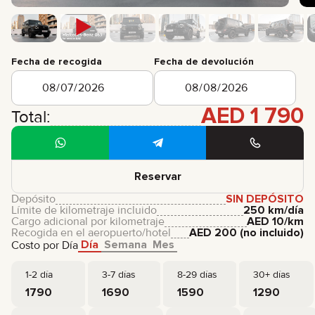
Fecha de recogida
Fecha de devolución
AED
1 790
Total:
Reservar
Depósito
SIN DEPÓSITO
Límite de kilometraje incluido
250 km/día
Cargo adicional por kilometraje
AED
10
/km
Recogida en el aeropuerto/hotel
AED
200
(no incluido)
Día
Semana
Mes
Costo por Día
1-2 día
3-7 días
8-29 días
30+ días
1790
1690
1590
1290