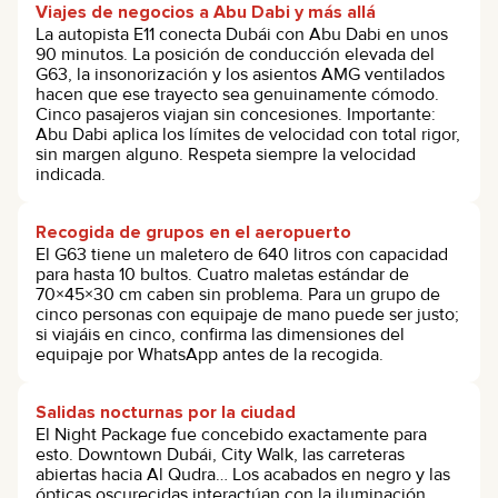
Viajes de negocios a Abu Dabi y más allá
La autopista E11 conecta Dubái con Abu Dabi en unos
90 minutos. La posición de conducción elevada del
G63, la insonorización y los asientos AMG ventilados
hacen que ese trayecto sea genuinamente cómodo.
Cinco pasajeros viajan sin concesiones. Importante:
Abu Dabi aplica los límites de velocidad con total rigor,
sin margen alguno. Respeta siempre la velocidad
indicada.
Recogida de grupos en el aeropuerto
El G63 tiene un maletero de 640 litros con capacidad
para hasta 10 bultos. Cuatro maletas estándar de
70×45×30 cm caben sin problema. Para un grupo de
cinco personas con equipaje de mano puede ser justo;
si viajáis en cinco, confirma las dimensiones del
equipaje por WhatsApp antes de la recogida.
Salidas nocturnas por la ciudad
El Night Package fue concebido exactamente para
esto. Downtown Dubái, City Walk, las carreteras
abiertas hacia Al Qudra… Los acabados en negro y las
ópticas oscurecidas interactúan con la iluminación