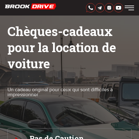
FRANÇAIS
AED
Chèques-cadeaux
MARQUES
pour la location de
PÉRIODE DE LOCATION
MEILLEURES OFFRES
FAQ
voiture
CERTIFICATES
AVIS
CONTACTS
PARTENARIAT
LOUEZ-POSSÉDEZ
Un cadeau original pour ceux qui sont difficiles à
impressionner
+
7 925 283 88 88
+
971 52 193 88 88
info@brook-drive.rent
Pas de Caution