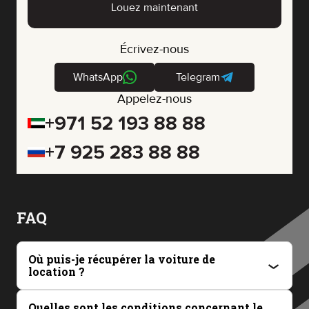
Louez maintenant
Écrivez-nous
WhatsApp
Telegram
Appelez-nous
+971 52 193 88 88
+7 925 283 88 88
FAQ
Où puis-je récupérer la voiture de
location ?
Vous pouvez récupérer votre véhicule à notre bureau situé à Dubaï
(JVC, Square Tower, Bureau 307) ou opter pour une livraison à votre
Quelles sont les conditions concernant le
hôtel ou à l'aéroport de Dubaï. Nous vous retrouvons à l'adresse de