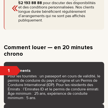
«
52 193 88 88
pour discuter des disponibilités
et des conditions personnalisées. Nos clients
longue durée bénéficient régulièrement
d’arrangements qui ne sont pas affichés
publiquement.
Comment louer — en 20 minutes
chrono
1
Documents
Pour les touristes : un passeport en cours de validité, le
permis de conduire du pays d’origine et un Permis de
Conduire International (IDP). Pour les résidents des
Émirats : l’Emirates ID et le permis de conduire émirati.
Âge minimum : 25 ans, expérience de conduite
minimum : 5 ans.