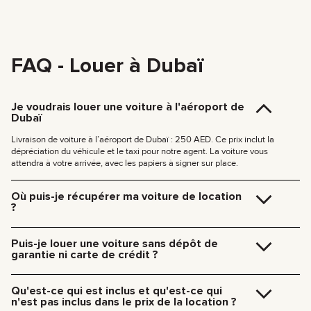
FAQ - Louer à Dubaï
Je voudrais louer une voiture à l'aéroport de
Dubaï
Livraison de voiture à l’aéroport de Dubaï : 250 AED. Ce prix inclut la
dépréciation du véhicule et le taxi pour notre agent. La voiture vous
attendra à votre arrivée, avec les papiers à signer sur place.
Où puis-je récupérer ma voiture de location
?
Vous pouvez récupérer votre véhicule directement dans notre bureau à
Dubaï (JVC, Square Tower, Bureau 307) sans frais supplémentaires, ou
Puis-je louer une voiture sans dépôt de
vous faire livrer à votre hôtel ou à l’aéroport de Dubaï. Notre équipe vous
garantie ni carte de crédit ?
retrouve à l’endroit de votre choix et s’occupe de toutes les formalités sur
place.
Pas besoin de dépôt pour nos voitures. Pas besoin de carte de crédit non
Tarifs de livraison à Dubaï :
plus — vous pouvez payer comme vous voulez, même en espèces ou en
Qu'est-ce qui est inclus et qu'est-ce qui
cryptomonnaie.
185 AED (+5% TVA) pour une livraison en journée (09:00 – 21:00)
n'est pas inclus dans le prix de la location ?
235 AED (+5% TVA) pour une livraison de nuit (21:00 – 09:00)