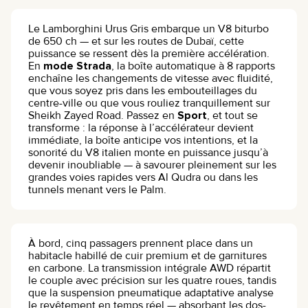
Le Lamborghini Urus Gris embarque un V8 biturbo
de 650 ch — et sur les routes de Dubaï, cette
puissance se ressent dès la première accélération.
En
mode Strada
, la boîte automatique à 8 rapports
enchaîne les changements de vitesse avec fluidité,
que vous soyez pris dans les embouteillages du
centre-ville ou que vous rouliez tranquillement sur
Sheikh Zayed Road. Passez en
Sport
, et tout se
transforme : la réponse à l’accélérateur devient
immédiate, la boîte anticipe vos intentions, et la
sonorité du V8 italien monte en puissance jusqu’à
devenir inoubliable — à savourer pleinement sur les
grandes voies rapides vers Al Qudra ou dans les
tunnels menant vers le Palm.
À bord, cinq passagers prennent place dans un
habitacle habillé de cuir premium et de garnitures
en carbone. La transmission intégrale AWD répartit
le couple avec précision sur les quatre roues, tandis
que la suspension pneumatique adaptative analyse
le revêtement en temps réel — absorbant les dos-