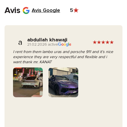
Le jour J, signez le contrat et prenez les clés de votre voiture.
Avis
Avis Google
5
abdullah khawaji
a
21.02.2026 activé
I rent from them lambo uras and porsche 911 and it’s nice
experience they are very respectful and flexible and i
want thank mr. KANAT