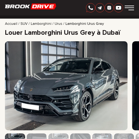
FRANÇAIS
AED
Accueil
SUV
Lamborghini
Urus
Lamborghini Urus Grey
Louer Lamborghini Urus Grey à Dubaï
MARQUES
PÉRIODE DE LOCATION
MEILLEURES OFFRES
FAQ
CERTIFICATES
AVIS
CONTACTS
PARTENARIAT
LOUEZ-POSSÉDEZ
+
7 925 283 88 88
+
971 52 193 88 88
info@brook-drive.rent