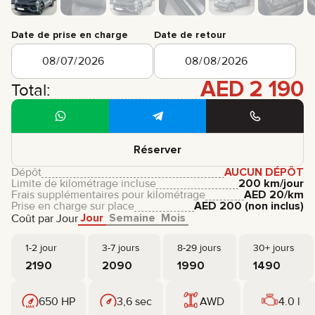
Date de prise en charge
Date de retour
AED
2 190
Total:
Réserver
Dépôt
AUCUN DÉPÔT
Limite de kilométrage incluse
200 km/jour
Frais supplémentaires pour kilométrage
AED
20
/km
Prise en charge sur place
AED
200
(non inclus)
Jour
Semaine
Mois
Coût par Jour
1-2 jour
3-7 jours
8-29 jours
30+ jours
2190
2090
1990
1490
650 HP
3,6 sec
AWD
4.0 l