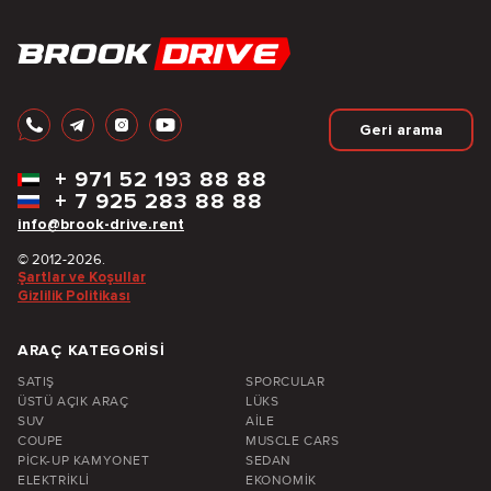
Geri arama
+
971 52 193 88 88
+
7 925 283 88 88
info@brook-drive.rent
© 2012-2026.
Şartlar ve Koşullar
Gizlilik Politikası
ARAÇ KATEGORISI
SATIŞ
SPORCULAR
ÜSTÜ AÇIK ARAÇ
LÜKS
SUV
AILE
COUPE
MUSCLE CARS
PICK-UP KAMYONET
SEDAN
ELEKTRIKLI
EKONOMIK