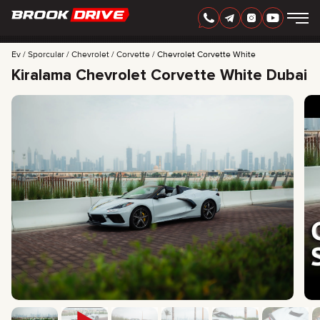
TÜRKÇE
AED
Ev
Sporcular
Chevrolet
Corvette
Chevrolet Corvette White
Kiralama Chevrolet Corvette White Dubai
MARKALAR
KIRALAMA SÜRESI
EN IYI TEKLIFLER
SSS
CERTIFICATES
YORUMLAR
İLETIŞIM
ORTAKLIK
KİRALA-SAHİP OL
+
7 925 283 88 88
+
971 52 193 88 88
info@brook-drive.rent