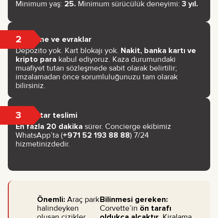
Minimum yaş:
25.
Minimum sürücülük deneyimi:
3 yıl.
2
Ödeme ve evraklar
Depozito yok. Kart blokajı yok.
Nakit, banka kartı ve
kripto para
kabul ediyoruz. Kaza durumundaki
muafiyet tutarı sözleşmede sabit olarak belirtilir;
imzalamadan önce sorumluluğunuzu tam olarak
bilirsiniz.
3
Anahtar teslimi
En fazla 20 dakika
sürer. Concierge ekibimiz
WhatsApp’ta (
+971 52 193 88 88
) 7/24
hizmetinizdedir.
Önemli:
Araç park
Bilinmesi gereken:
halindeyken
Corvette’in
ön tarafı
oluşan çizikler
oldukça alçaktır
. Kiralama