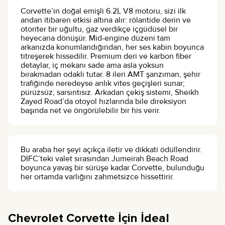
Corvette’in doğal emişli 6.2L V8 motoru, sizi ilk
andan itibaren etkisi altına alır: rölantide derin ve
otoriter bir uğultu, gaz verdikçe içgüdüsel bir
heyecana dönüşür. Mid-engine düzeni tam
arkanızda konumlandığından, her ses kabin boyunca
titreşerek hissedilir. Premium deri ve karbon fiber
detaylar, iç mekanı sade ama asla yoksun
bırakmadan odaklı tutar. 8 ileri AMT şanzıman, şehir
trafiğinde neredeyse anlık vites geçişleri sunar;
pürüzsüz, sarsıntısız. Arkadan çekiş sistemi, Sheikh
Zayed Road’da otoyol hızlarında bile direksiyon
başında net ve öngörülebilir bir his verir.
Bu araba her şeyi açıkça iletir ve dikkati ödüllendirir.
DIFC’teki valet sırasından Jumeirah Beach Road
boyunca yavaş bir sürüşe kadar Corvette, bulunduğu
her ortamda varlığını zahmetsizce hissettirir.
Chevrolet Corvette İçin İdeal