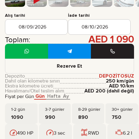
Alış tarihi
İade tarihi
AED
1 090
Toplam:
Rezerve Et
Depozito
DEPOZITOSUZ
Dahil olan kilometre sınırı
250 km/gün
Ekstra kilometre ücreti
AED
10
/km
Havalimanı/Otel teslim alım
AED
200
(dahil değil)
Gün
Hafta
Ay
Fiyat per Gün
1-2 gün
3-7 günler
8-29 günler
30+ günler
1090
990
890
750
490 HP
3 sec
RWD
6.2 l