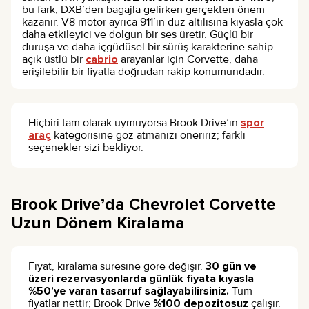
bu fark, DXB’den bagajla gelirken gerçekten önem
kazanır. V8 motor ayrıca 911’in düz altılısına kıyasla çok
daha etkileyici ve dolgun bir ses üretir. Güçlü bir
duruşa ve daha içgüdüsel bir sürüş karakterine sahip
açık üstlü bir
cabrio
arayanlar için Corvette, daha
erişilebilir bir fiyatla doğrudan rakip konumundadır.
Hiçbiri tam olarak uymuyorsa Brook Drive’ın
spor
araç
kategorisine göz atmanızı öneririz; farklı
seçenekler sizi bekliyor.
Brook Drive’da Chevrolet Corvette
Uzun Dönem Kiralama
Fiyat, kiralama süresine göre değişir.
30 gün ve
üzeri rezervasyonlarda günlük fiyata kıyasla
%50’ye varan tasarruf sağlayabilirsiniz.
Tüm
fiyatlar nettir; Brook Drive
%100 depozitosuz
çalışır.