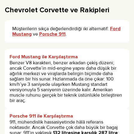
Chevrolet Corvette ve Rakipleri
Müşterilerin sıkça değerlendirdiği iki alternatif:
Ford
Mustang
ve
Porsche 911
.
Ford Mustang ile Karşılaştırma
Benzer V8 karakteri, benzer arkadan çekiş düzeni;
ancak Corvette’in mid-engine yapısı daha düşük bir
ağırlık merkezi ve virajlarda belirgin biçimde daha
sağlam bir his sunar. Hızlanmada da öne çıkar: 100
km/h’ye 3 saniyede ulaşırken Mustang standart
versiyonuyla 5 saniyenin üzerinde kalır. Amerikan
muscle ruhunu gerçek bir teknik üstünlükle birleştiren
bir araç.
Porsche 911 ile Karşılaştırma
911, mühendislik hassasiyetinde hâlâ referans
noktasıdır. Ancak Corvette çok daha büyük bir bagaj
sunar: 911’in yaklaşık
132 litresine karşılık 287 litre
;