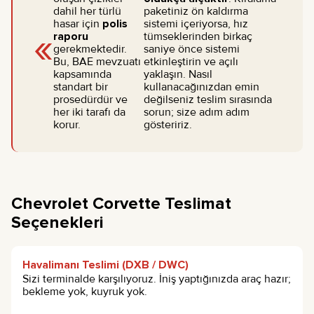
dahil her türlü
paketiniz ön kaldırma
hasar için
polis
sistemi içeriyorsa, hız
«
raporu
tümseklerinden birkaç
gerekmektedir.
saniye önce sistemi
Bu, BAE mevzuatı
etkinleştirin ve açılı
kapsamında
yaklaşın. Nasıl
standart bir
kullanacağınızdan emin
prosedürdür ve
değilseniz teslim sırasında
her iki tarafı da
sorun; size adım adım
korur.
gösteririz.
Chevrolet Corvette Teslimat
Seçenekleri
Havalimanı Teslimi (DXB / DWC)
Sizi terminalde karşılıyoruz. İniş yaptığınızda araç hazır;
bekleme yok, kuyruk yok.