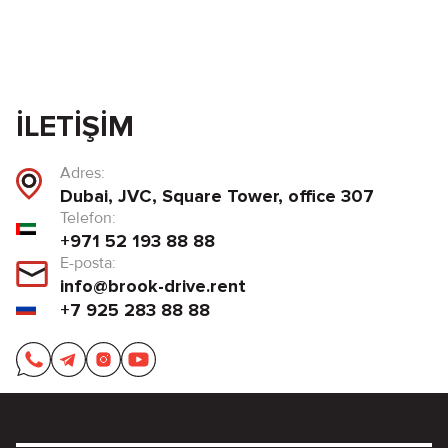
İLETIŞIM
Adres:
Dubai, JVC, Square Tower, office 307
Telefon:
+971 52 193 88 88
E-posta:
info@brook-drive.rent
+7 925 283 88 88