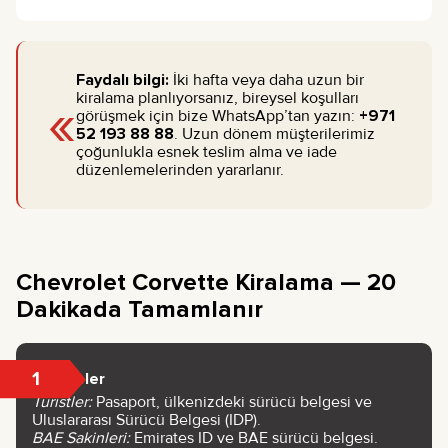
Faydalı bilgi:
İki hafta veya daha uzun bir
«
kiralama planlıyorsanız, bireysel koşulları
görüşmek için bize WhatsApp’tan yazın:
+971
52 193 88 88
. Uzun dönem müşterilerimiz
çoğunlukla esnek teslim alma ve iade
düzenlemelerinden yararlanır.
Chevrolet Corvette Kiralama — 20
Dakikada Tamamlanır
1
Belgeler
Turistler:
Pasaport, ülkenizdeki sürücü belgesi ve
Uluslararası Sürücü Belgesi (IDP).
BAE Sakinleri:
Emirates ID ve BAE sürücü belgesi.