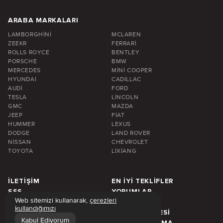
ARABA MARKALARI
LAMBORGHINI
MCLAREN
ZEEKR
FERRARI
ROLLS ROYCE
BENTLEY
PORSCHE
BMW
MERCEDES
MINI COOPER
HYUNDAI
CADILLAC
AUDI
FORD
TESLA
LINCOLN
GMC
MAZDA
JEEP
FIAT
HUMMER
LEXUS
DODGE
LAND ROVER
NISSAN
CHEVROLET
TOYOTA
LIXIANG
İLETIŞIM
EN IYI TEKLIFLER
SSS
YORUMLAR
Web sitemizi kullanarak,
çerezleri
HAKKIMIZDA
BLOG
kullandığımızı
ARABA KIRALAMA FIYATI
DUBAI BÖLGESI
Kabul Ediyorum
HAFTALIK KIRALAMA
AYLIK KIRALAMA