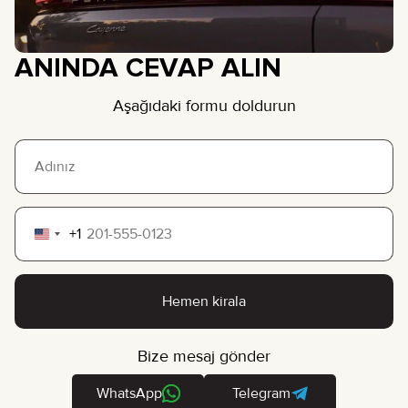
ANINDA CEVAP ALIN
Aşağıdaki formu doldurun
+1
United
States
+1
Hemen kirala
Bize mesaj gönder
WhatsApp
Telegram