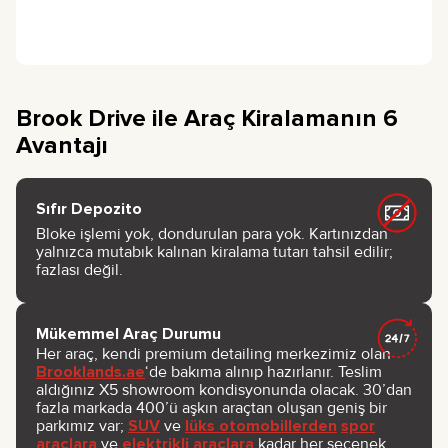
Brook Drive ile Araç Kiralamanın 6
Avantajı
Sıfır Depozito
Bloke işlemi yok, dondurulan para yok. Kartınızdan
yalnızca mutabık kalınan kiralama tutarı tahsil edilir;
fazlası değil.
Mükemmel Araç Durumu
Her araç, kendi premium detailing merkezimiz olan
Brooklands.ae
‘de bakıma alınıp hazırlanır. Teslim
aldığınız X5 showroom kondisyonunda olacak. 30’dan
fazla markada 400’ü aşkın araçtan oluşan geniş bir
parkımız var;
SUV
ve
lüks otomobillerden
spor
araçlara
ve
elektrikli araçlara
kadar her seçenek