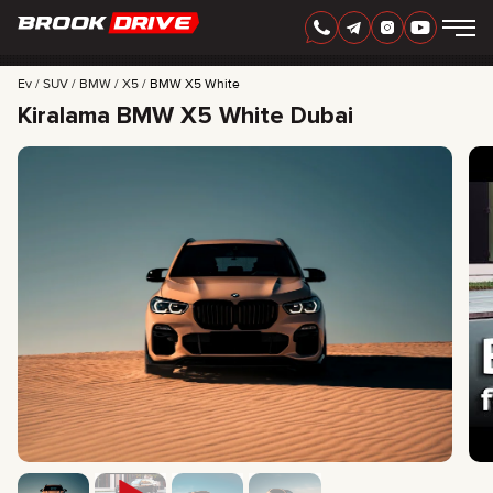
TÜRKÇE
AED
Ev
SUV
BMW
X5
BMW X5 White
Kiralama BMW X5 White Dubai
MARKALAR
KIRALAMA SÜRESI
EN IYI TEKLIFLER
SSS
CERTIFICATES
YORUMLAR
İLETIŞIM
ORTAKLIK
KİRALA-SAHİP OL
+
7 925 283 88 88
+
971 52 193 88 88
info@brook-drive.rent