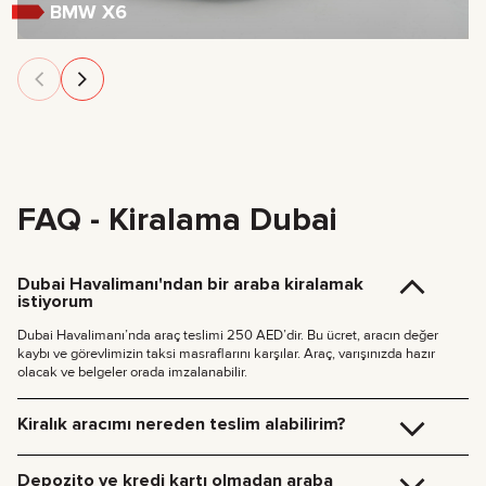
BMW X6
FAQ - Kiralama Dubai
Dubai Havalimanı'ndan bir araba kiralamak
istiyorum
Dubai Havalimanı’nda araç teslimi 250 AED’dir. Bu ücret, aracın değer
kaybı ve görevlimizin taksi masraflarını karşılar. Araç, varışınızda hazır
olacak ve belgeler orada imzalanabilir.
Kiralık aracımı nereden teslim alabilirim?
Aracı Dubai ofisimizden (JVC, Square Tower, Ofis 307) ücretsiz teslim
alabilir ya da otelinize veya Dubai Havalimanı’na teslim ettirmemizi
Depozito ve kredi kartı olmadan araba
isteyebilirsiniz. Belirttiğiniz konuma gelir, tüm evrak işlemlerini yerinde