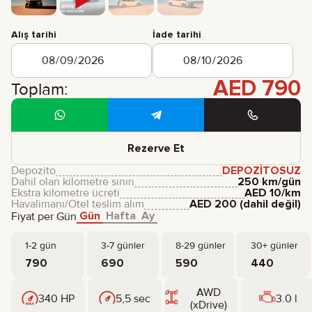
Alış tarihi
İade tarihi
AED
790
Toplam:
Rezerve Et
Depozito
DEPOZITOSUZ
Dahil olan kilometre sınırı
250 km/gün
Ekstra kilometre ücreti
AED
10
/km
Havalimanı/Otel teslim alım
AED
200
(dahil değil)
Gün
Hafta
Ay
Fiyat per Gün
1-2 gün
3-7 günler
8-29 günler
30+ günler
790
690
590
440
AWD
340 HP
5,5 sec
3.0 l
(xDrive)