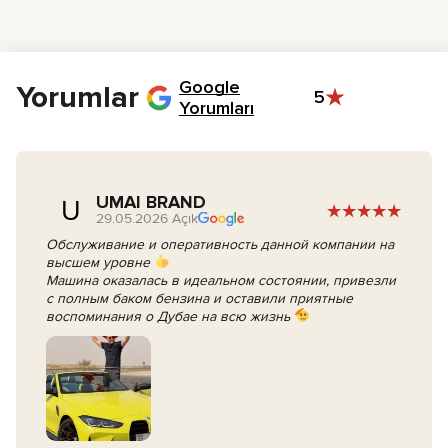
yöntemle bizimle iletişime geçin.
Yöneticimiz rezervasyonunuzu onaylamak, belgeleri düzenlemek,
ek seçenekleri konuşmak ve ödeme ayarlamalarını yapmak için
sizinle iletişime geçecektir.
Kiralama gününde, sözleşmeyi imzalayın ve anahtarlarınızı alın.
Google
Yorumlar
5
Yorumları
UMAI BRAND
U
29.05.2026 Açık
Обслуживание и оперативность данной компании на
высшем уровне
Машина оказалась в идеальном состоянии, привезли
с полным баком бензина и оставили приятные
воспоминания о Дубае на всю жизнь