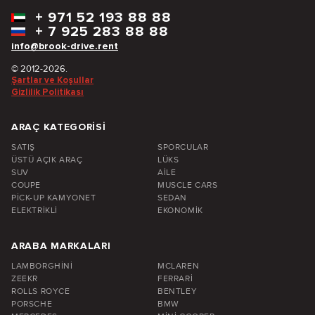
+
971 52 193 88 88
+
7 925 283 88 88
info@brook-drive.rent
© 2012-2026.
Şartlar ve Koşullar
Gizlilik Politikası
ARAÇ KATEGORISI
SATIŞ
SPORCULAR
ÜSTÜ AÇIK ARAÇ
LÜKS
SUV
AILE
COUPE
MUSCLE CARS
PICK-UP KAMYONET
SEDAN
ELEKTRIKLI
EKONOMIK
ARABA MARKALARI
LAMBORGHINI
MCLAREN
ZEEKR
FERRARI
ROLLS ROYCE
BENTLEY
PORSCHE
BMW