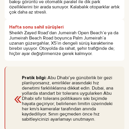
bakışı görüntü ve otomatik paralel ile dik park
özelliklerini bir arada sunuyor. Kalabalık otoparklar artık
çok daha az stresli.
Hafta sonu sahil sürüşleri
Sheikh Zayed Road’dan Jumeirah Open Beach’e ya da
Jumeirah Beach Road boyunca Palm Jumeirah’a
uzanan güzergahlar, X5’in dengeli sürüş karakterine
birebir uyuyor. Otoyolda da rahat, şehir trafiğinde de;
hiçbir ayar değiştirmenize gerek kalmıyor.
Pratik bilgi:
Abu Dhabi’ye günübirlik bir gezi
planlıyorsanız, emirlikler arasındaki hız
denetimi farklılıklarına dikkat edin. Dubai, ana
«
yollarda standart bir tolerans uygularken Abu
Dhabi sıfır tolerans politikasını sıkı biçimde
hayata geçiriyor; belirlenen limitin üzerindeki
her km/s kameralar tarafından anında
kaydediliyor. Sınırı geçmeden önce hız
sabitleyicinizi ayarlamayı unutmayın.