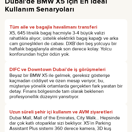
Dubai’de BMW X5 İçin En İdeal
Kullanım Senaryoları
Tüm aile ve bagajla havalimanı transferi
X5, 645 litrelik bagaj hacmiyle 3-4 büyük valizi
rahatlıkla alıyor; üstelik elektrikli bagaj kapağı ve arka
cam güneşlikleri de cabası. DXB’den beş yolcuyu bir
haftalık bagajlarıyla almak son derece kolay. Yolcu
konforundan hiçbir ödün yok.
DIFC ve Downtown Dubai’de iş görüşmeleri
Beyaz bir BMW X5 ile gelmek, gereksiz gösterişe
kaçmadan ciddiyet ve özen mesajı veriyor; bu,
müşteriye yönelik ortamlarda gerçekten fark yaratan bir
detay. Finans bölgesinde tam olarak beklenen
profesyonellik düzeyini yansıtıyor.
Uzun süreli şehir içi kullanım ve AVM ziyaretleri
Dubai Mall, Mall of the Emirates, City Walk… Hepsinde
dar çok katlı otoparklar sizi bekliyor. X5’in Parking
Assistant Plus sistemi 360 derece kamera, 3D kuş