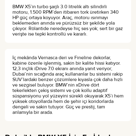
BMW X5’in turbo şarjlı 3.0 litrelik altı silindirli
motoru, 1.500 RPM’den itibaren tork üretirken 340
HP güç ortaya koyuyor. Araç, motoru ısınmayı
beklemeden anında ve pürüzsüz bir şekilde yola
çıkıyor. Rölantide neredeyse hiç ses yok; sert bir gaz
verişte ise tepki kontrollü ve kararlı.
İç mekânda Vernasca deri ve Fineline dekorlar,
kabine özenle işlenmiş, sakin bir kalite hissi katıyor.
12,3 inçlik iDrive 7.0 ekranı anında yanıt veriyor;
Dubai’nin sıcağında araç kullananlar bu sistemi rakip
SUV’lardaki benzer çözümlere kıyasla çok daha hızlı
ve sezgisel buluyor. BMW’nin xDrive dört
tekerlekten çekiş sistemi ve çok kollu adaptif
süspansiyonu yol yüzeyini sürekli okuyarak X5’i hem
yüksek otoyollarda hem de şehir içi koridorlarda
dengeli ve sakin tutuyor. Güç ve prestij, tam
anlamıyla bir arada.