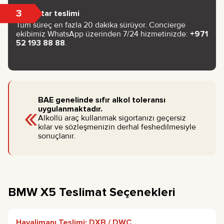
3
Anahtar teslimi
Tüm süreç en fazla 20 dakika sürüyor. Concierge
ekibimiz WhatsApp üzerinden 7/24 hizmetinizde:
+971
52 193 88 88
.
BAE genelinde sıfır alkol toleransı
«
uygulanmaktadır.
Alkollü araç kullanmak sigortanızı geçersiz
kılar ve sözleşmenizin derhal feshedilmesiyle
sonuçlanır.
BMW X5 Teslimat Seçenekleri
Havalimanı Teslimi: DXB / DWC