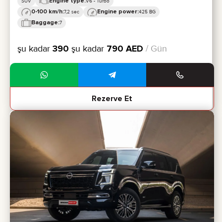
Engine type:
SUV
V6 - Turbo
0-100 km/h:
Engine power:
7,2 sec
425 BG
Baggage:
7
şu kadar
390
şu kadar
790
AED
/ Gün
Rezerve Et