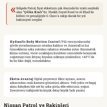
«
Bölgede Patrol, fiyat etiketinin çok ötesinde bir statü sembolü
olan
"Çölün Kralı"
dır. Sheikh Zayed Road ve Al Khail'de
kütlesi ve genişliğiyle G-Class'a rakip olacak bir yol
hakimiyeti sergiler.
Hydraulic Body Motion Control
(Y62 versiyonlarında)
gövde yuvarlanmasını ortadan kaldırır ve Jumeirah'ın hız
tümseklerini arka yolcuları rahatsız etmeden yutar. Biyometrik
klima sistemi, vücut sıcaklığını kızılötesi sensörlerle tarayarak
soğutmayı tam ihtiyaç duyulan noktaya yönlendirir; +45°C'de
bu bir lüks değil, zorunluluktur.
Ekstra Avantaj:
Dijital çerçevesiz dikiz aynası, aracın
arkasından canlı kamera görüntüsü aktarır. Yedi yolcu ve bagaj
alanı doluyken bile net bir arka görüş elde edersiniz; yoğun
Downtown trafiğinde bu küçük detay büyük fark yaratır.
Nissan Patrol ve Rakipleri