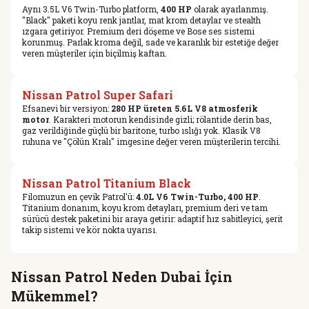
Aynı 3.5L V6 Twin-Turbo platform,
400 HP
olarak ayarlanmış.
"Black" paketi koyu renk jantlar, mat krom detaylar ve stealth
ızgara getiriyor. Premium deri döşeme ve Bose ses sistemi
korunmuş. Parlak kroma değil, sade ve karanlık bir estetiğe değer
veren müşteriler için biçilmiş kaftan.
Nissan Patrol Super Safari
Efsanevi bir versiyon:
280 HP üreten 5.6L V8 atmosferik
motor
. Karakteri motorun kendisinde gizli; rölantide derin bas,
gaz verildiğinde güçlü bir baritone, turbo ıslığı yok. Klasik V8
ruhuna ve "Çölün Kralı" imgesine değer veren müşterilerin tercihi.
Nissan Patrol Titanium Black
Filomuzun en çevik Patrol'ü:
4.0L V6 Twin-Turbo, 400 HP
.
Titanium donanım, koyu krom detayları, premium deri ve tam
sürücü destek paketini bir araya getirir: adaptif hız sabitleyici, şerit
takip sistemi ve kör nokta uyarısı.
Nissan Patrol Neden Dubai İçin
Mükemmel?