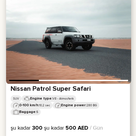
Nissan Patrol Super Safari
Engine type:
SUV
V8 - Atmosferik
0-100 km/h:
Engine power:
10,2 sec
280 BG
Baggage:
5
şu kadar
300
şu kadar
500
AED
/ Gün