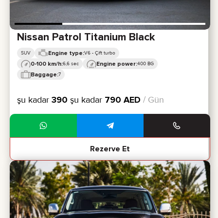
Nissan Patrol Titanium Black
Engine type:
SUV
V6 - Çift turbo
0-100 km/h:
Engine power:
6,6 sec
400 BG
Baggage:
7
şu kadar
390
şu kadar
790
AED
/ Gün
Rezerve Et