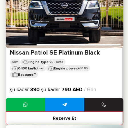
Nissan Patrol SE Platinum Black
Engine type:
SUV
V6 - Turbo
0-100 km/h:
Engine power:
7 sec
400 BG
Baggage:
7
şu kadar
390
şu kadar
790
AED
/ Gün
Rezerve Et