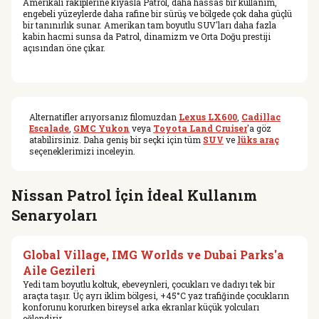
Amerikalı rakiplerine kıyasla Patrol, daha hassas bir kullanım,
engebeli yüzeylerde daha rafine bir sürüş ve bölgede çok daha güçlü
bir tanınırlık sunar. Amerikan tam boyutlu SUV'ları daha fazla
kabin hacmi sunsa da Patrol, dinamizm ve Orta Doğu prestiji
açısından öne çıkar.
Alternatifler arıyorsanız filomuzdan
Lexus LX600
,
Cadillac
Escalade
,
GMC Yukon
veya
Toyota Land Cruiser
'a göz
atabilirsiniz. Daha geniş bir seçki için tüm
SUV
ve
lüks araç
seçeneklerimizi inceleyin.
Nissan Patrol İçin İdeal Kullanım
Senaryoları
Global Village, IMG Worlds ve Dubai Parks'a
Aile Gezileri
Yedi tam boyutlu koltuk, ebeveynleri, çocukları ve dadıyı tek bir
araçta taşır. Üç ayrı iklim bölgesi, +45°C yaz trafiğinde çocukların
konforunu korurken bireysel arka ekranlar küçük yolcuları
eğlendirir.