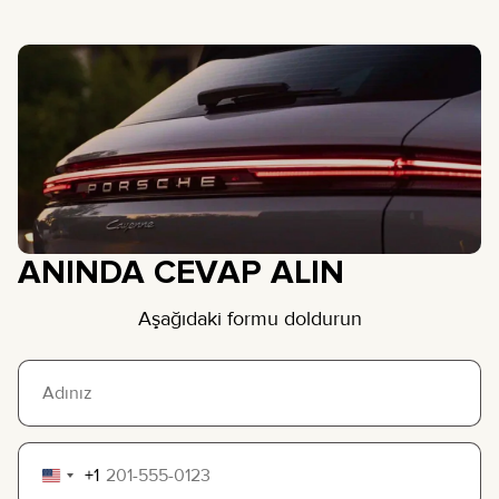
ANINDA CEVAP ALIN
Aşağıdaki formu doldurun
+1
United
States
+1