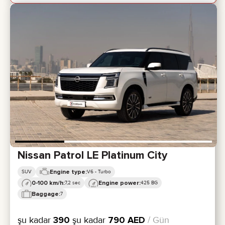
Nissan Patrol LE Platinum City
Engine type:
SUV
V6 - Turbo
0-100 km/h:
Engine power:
7,2 sec
425 BG
Baggage:
7
şu kadar
390
şu kadar
790
AED
/ Gün