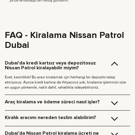
ya da WhatsApp'tan mesaj gönderin.
FAQ - Kiralama Nissan Patrol
Dubai
Dubai'da kredi kartsız veya depozitosuz
Nissan Patrol kiralayabilir miyim?
Evet, kesinlikle! Bu aracı kiralamak için herhangi bir depozito talep
etmiyoruz. Ayrıca kredi kartına da ihtiyacınız yok; kiralama işleminizi size
en uygun yöntemle, nakit dahil, rahatlıkla ödeyebilirsiniz.
Araç kiralama ve ödeme süreci nasıl işler?
Rezervasyon yapmak çok kolay. Sadece şu adımları izleyin:
Tercih ettiğiniz tarihleri seçin ve bir araç belirleyin.
Kiralık aracımı nereden teslim alabilirim?
Aracın sayfasındaki
«Kirala»
butonuna tıklayarak kısa formu
doldurun VEYA bize Telegram veya WhatsApp üzerinden doğrudan
Aracı Dubai ofisimizden (JVC, Square Tower, Ofis 307) ücretsiz teslim
ulaşın.
alabilir ya da otelinize veya Dubai Havalimanı’na teslim ettirmemizi
Dubai'da Nissan Patrol kiralama ücreti ne
Rezervasyon uzmanımız belgelerinizi işleme almak ve ödeme
isteyebilirsiniz. Belirttiğiniz konuma gelir, tüm evrak işlemlerini yerinde