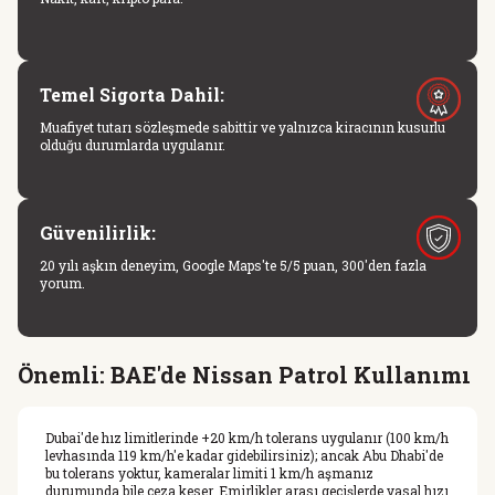
Temel Sigorta Dahil:
Muafiyet tutarı sözleşmede sabittir ve yalnızca kiracının kusurlu
olduğu durumlarda uygulanır.
Güvenilirlik:
20 yılı aşkın deneyim, Google Maps'te 5/5 puan, 300'den fazla
yorum.
Önemli: BAE'de Nissan Patrol Kullanımı
Dubai'de hız limitlerinde +20 km/h tolerans uygulanır (100 km/h
levhasında 119 km/h'e kadar gidebilirsiniz); ancak Abu Dhabi'de
bu tolerans yoktur, kameralar limiti 1 km/h aşmanız
durumunda bile ceza keser. Emirlikler arası geçişlerde yasal hızı