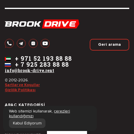
Geri arama
+
971 52 193 88 88
+
7 925 283 88 88
info@brook-drive.rent
© 2012-2026.
Şartlar ve Koşullar
Gizlilik Politikası
ARAÇ KATEGORISI
Web sitemizi kullanarak,
çerezleri
SATIŞ
SPORCULAR
kullandığımızı
ÜSTÜ AÇIK ARAÇ
LÜKS
Kabul Ediyorum
SUV
AILE
Filtreler
COUPE
MUSCLE CARS