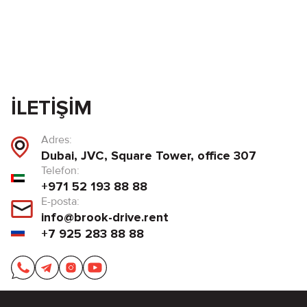
İLETIŞIM
Adres:
Dubai, JVC, Square Tower, office 307
Telefon:
+971 52 193 88 88
E-posta:
info@brook-drive.rent
+7 925 283 88 88