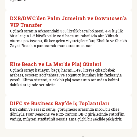
DXB/DWC'den Palm Jumeirah ve Downtown'a
VIP Transfer
Üçüncü sıranın arkasındaki 550 litrelik bagaj bölmesi, 4-5 kişilik
bir aile için 1-2 büyük valiz ve el bagajını rahatlıkla alır. Yüksek
oturma pozisyonu, ilk kez gelen ziyaretçilere Burj Khalifa ve Sheikh
Zayed Road'un panoramik manzarasını sunar.
Kite Beach ve La Mer'de Plaj Günleri
Üçüncü sırayı katlayın, bagaj hacmi 1.490 litreye çıkar; bebek
arabası, scooter, sörf tahtası ve soğutucu kutuları için fazlasıyla
yeterli. Klima sistemi, sıcak bir plaj seansının ardından kabini
dakikalar içinde serinletir.
DIFC ve Business Bay'de İş Toplantıları
Deri kabin ve sessiz sürüş, görüşmeler arasında mobil bir ofise
dönüşür. Four Seasons ve Ritz-Carlton DIFC girişlerinde Patrol'ün
varlığı, müşteri statüsünü sessiz ama güçlü bir şekilde pekiştirir.