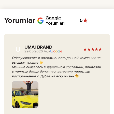
Emirates Kimlik Kartı: BAE’de yaşıyorsanız lazım.
Google
Yorumlar
5
Yorumları
UMAI BRAND
U
29.05.2026 Açık
Обслуживание и оперативность данной компании на
высшем уровне
Машина оказалась в идеальном состоянии, привезли
с полным баком бензина и оставили приятные
воспоминания о Дубае на всю жизнь