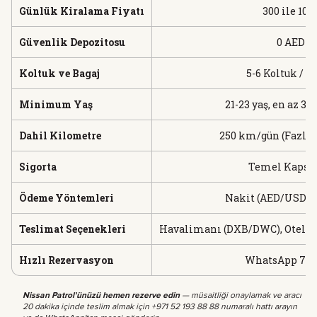
Günlük Kiralama Fiyatı
300 ile 10
Güvenlik Depozitosu
0 AED (
Koltuk ve Bagaj
5-6 Koltuk / 5
Minimum Yaş
21-23 yaş, en az 3
Dahil Kilometre
250 km/gün (Fazlas
Sigorta
Temel Kapsam
Ödeme Yöntemleri
Nakit (AED/USD/EU
Teslimat Seçenekleri
Havalimanı (DXB/DWC), Oteller,
Hızlı Rezervasyon
WhatsApp 7/24:
Nissan Patrol'ünüzü hemen rezerve edin
— müsaitliği onaylamak ve aracı
20 dakika içinde teslim almak için +971 52 193 88 88 numaralı hattı arayın