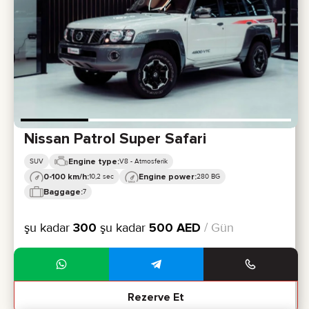
Nissan Patrol Super Safari
Engine type:
SUV
V8 - Atmosferik
0-100 km/h:
Engine power:
10,2 sec
280 BG
Baggage:
7
şu kadar
300
şu kadar
500
AED
/ Gün
Rezerve Et