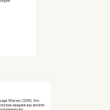
строе
.
age Waiver, CDW). Это
случае аварии вы несёте
ополнительно