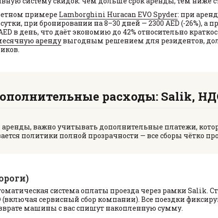
ную систему скидок: чем дольше срок аренды, тем ниже ст
ретном примере
Lamborghini Huracan EVO Spyder
: при аренд
 сутки, при бронировании на 8–30 дней — 2300 AED (-26%), а 
 AED в день, что даёт экономию до 42% относительно кратко
есячную аренду
выгодным решением для резидентов, дол
иков.
ополнительные расходы: Salik, НД
 аренды, важно учитывать дополнительные платежи, кот
вается политики полной прозрачности — все сборы чётко про
ороги)
томатическая система оплаты проезда через рамки Salik. С
D (включая сервисный сбор компании). Все поездки фиксиру
озврате машины с вас спишут накопленную сумму.