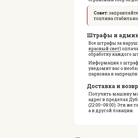
Совет:
заправляйтес
топлива стабильно
Штрафы и админ
Все штрафы за наруш
красный свет
) оплач
обработку каждого шт
Информация о штрафа
уведомит вас о необ
парковка в запрещённ
Доставка и возв
Получить машину можн
адрес в пределах Дуб
(22:00–08:00). Эти ж
а в другой локации.