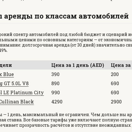
GMC
CHEVROLET
 аренды по классам автомобилей
MAZDA
TOYOTA
ирокий спектр автомобилей под любой бюджет и сценарий 
альными ценами по основным категориям — от экономичны
нимание: долгосрочная аренда (от 30 дней) значительно сн
49%.
дели
Цена за 1 день (AED)
Цена за
k Blue
390
200
g GT 5.0L V8
890
690
l LE Platinum City
990
690
Cullinan Black
4290
2900
— 1 день, максимальный не ограничен. Чем дольше вы ар
ная ставка. Все базовые тарифы уже включают полную стра
печивает прозрачность расчётов и отсутствие неожиданны