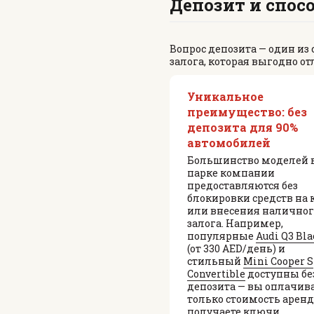
Депозит и спос
Вопрос депозита — один из
залога, которая выгодно от
Уникальное
преимущество: без
депозита для 90%
автомобилей
Большинство моделей 
парке компании
предоставляются без
блокировки средств на 
или внесения наличног
залога. Например,
популярные
Audi Q3 Bla
(от 330 AED/день) и
стильный
Mini Cooper S
Convertible
доступны бе
депозита — вы оплачив
только стоимость арен
получаете ключи.