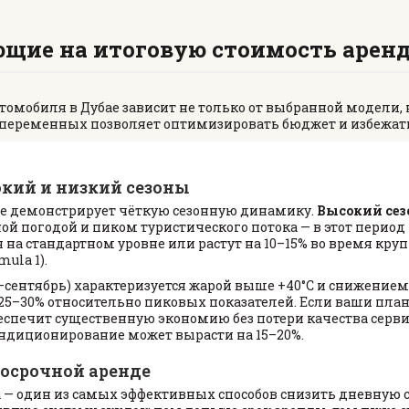
ющие на итоговую стоимость арен
омобиля в Дубае зависит не только от выбранной модели, 
 переменных позволяет оптимизировать бюджет и избежат
окий и низкий сезоны
е демонстрирует чёткую сезонную динамику.
Высокий сез
ной погодой и пиком туристического потока — в этот пери
 на стандартном уровне или растут на 10–15% во время кру
mula 1).
сентябрь) характеризуется жарой выше +40°C и снижением 
25–30% относительно пиковых показателей. Если ваши пла
спечит существенную экономию без потери качества сервис
ондиционирование может вырасти на 15–20%.
осрочной аренде
 — один из самых эффективных способов снизить дневную с