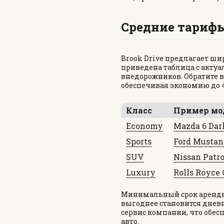
ПИКАП
BMW
Средние тарифы
СЕДАН
MERCEDES
ЭЛЕКТРИЧЕСКИЕ
Brook Drive предлагает ш
приведена таблица с акту
All cars
ЭКОНОМ-КЛАСС
внедорожников. Обратите в
обеспечивая экономию до 
Класс
Пример мо
Economy
Mazda 6 Dar
Sports
Ford Mustan
SUV
Nissan Patro
Luxury
Rolls Royce 
Минимальный срок аренды 
выгоднее становится днев
сервис компании, что обес
авто.