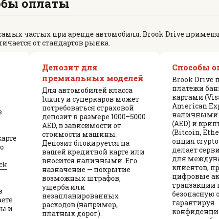
обы оплаты
 самых частых при аренде автомобиля. Brook Drive примен
личается от стандартов рынка.
Депозит для
Способы 
премиальных моделей
Brook Drive
платежи ба
Для автомобилей класса
картами (Vis
luxury и суперкаров может
American Exp
потребоваться страховой
в
наличными 
депозит в размере 1000–5000
(AED) и кри
AED, в зависимости от
(Bitcoin, Et
стоимости машины.
карте
опция crypt
Депозит блокируется на
о
делает серв
вашей кредитной карте или
для междун
вносится наличными. Его
ck
клиентов, 
назначение — покрытие
цифровые ак
возможных штрафов,
транзакции 
ущерба или
з
безопасную о
незапланированных
аете
гарантируя
расходов (например,
ды и
конфиденци
платных дорог).