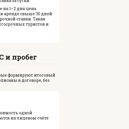
авка за сутки.
е на 1–2 дня цена
при аренде свыше 30 дней
срочной ставки. Такая
госрочных туристов и
С и пробег
орые формируют итоговый
писаны в договоре, без
тоимость одной
ются на лицевом счёте