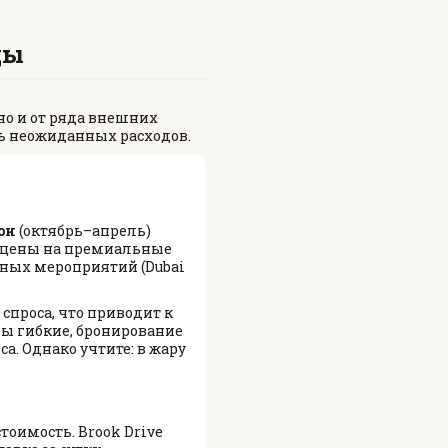
ды
но и от ряда внешних
ь неожиданных расходов.
он
(октябрь–апрель)
од цены на премиальные
пных мероприятий (Dubai
спроса, что приводит к
ны гибкие, бронирование
а. Однако учтите: в жару
тоимость. Brook Drive