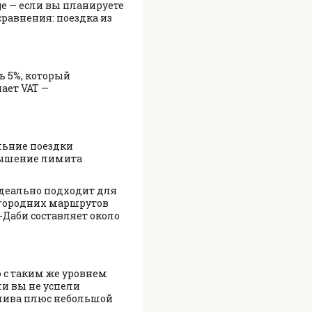
ge — если вы планируете
сравнения: поездка из
ь 5%, который
ает VAT —
льние поездки
евышение лимита
деально подходит для
угородних маршрутов
-Даби составляет около
 с таким же уровнем
ли вы не успели
плива плюс небольшой