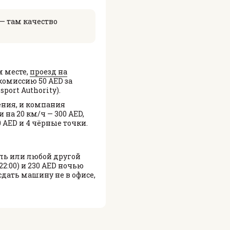
— там качество
 месте,
проезд на
комиссию 50 AED за
ort Authority).
ения, и компания
на 20 км/ч — 300 AED,
 AED и 4 чёрные точки.
ель или любой другой
22:00) и 230 AED ночью
 сдать машину не в офисе,