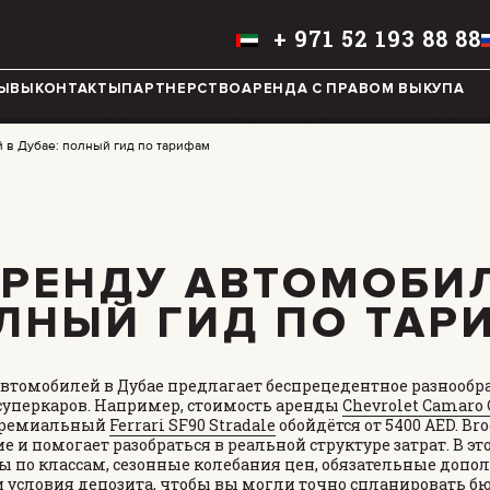
+
971 52 193 88 88
РУССКИЙ
ЫВЫ
КОНТАКТЫ
ПАРТНЕРСТВО
АРЕНДА С ПРАВОМ ВЫКУПА
 в Дубае: полный гид по тарифам
MINI COOPER
JEEP
HYUNDAI
FIAT
АРЕНДУ АВТОМОБИ
CADILLAC
HUMMER
ОЛНЫЙ ГИД ПО ТАР
AUDI
LEXUS
автомобилей в Дубае предлагает беспрецедентное разнообр
FORD
DODGE
суперкаров. Например, стоимость аренды
Chevrolet Camaro 
к премиальный
Ferrari SF90 Stradale
обойдётся от 5400 AED. Br
TESLA
LAND ROVER
е и помогает разобраться в реальной структуре затрат. В э
 по классам, сезонные колебания цен, обязательные допол
LINCOLN
NISSAN
и условия депозита, чтобы вы могли точно спланировать б