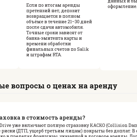
данных и бы
Если по итогам аренды
оформление
претензий нет, депозит
возвращается в полном
объёме в течение 21–30 дней
после сдачи автомобиля.
Точные сроки зависят от
банка-эмитента карты и
времени обработки
финальных счетов по Salik
и штрафам RTA.
ые вопросы о ценах на аренду
аховка в стоимость аренды?
 Drive уже включают полную страховку КАСКО (Collision Dam
е риски (ДТП, ущерб третьим лицам) покрыты без доплат. В 
ько в пределах франшизы, указанной в договоре аренды. Д