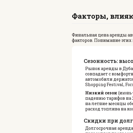
Факторы, влия
Финальная цена аренды авт
факторов. Понимание этих
Сезонность: выс
Рынок аренды в Дуба
совпадает с комфорт
автомобили держатся
Shopping Festival, For
Низкий сезон
(июнь–
падению тарифов на 
на летние месяцы обе
расход топлива на к
Скидки при долг
Долгосрочная аренда