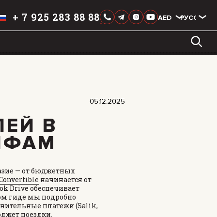
+
7 925 283 88 88
AED
AED
РУССКИЙ
LIXIANG
05.12.2025
ЛЕЙ В
ИФАМ
азие — от бюджетных
Convertible
начинается от
ook Drive обеспечивает
том гиде мы подробно
нительные платежи (Salik,
юджет поездки.