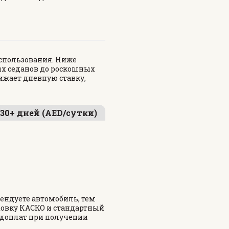
использования. Ниже
х седанов до роскошных
ижает дневную ставку,
 30+ дней (AED/сутки)
ендуете автомобиль, тем
ховку КАСКО и стандартный
х доплат при получении