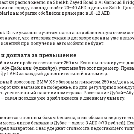
стки расположены на Sheikh Zayed Road и Al Garhoud Brid
 по городу, закладывайте 20–40 AED в день на Salik. Для 
 Marina и обратно обойдётся примерно в 10–12 AED.
ook Drive указаны с учётом налога на добавленную стоимост
о означает, что итоговая сумма в договоре аренды уже включ
ислений при получении автомобиля не будет.
 и доплата за превышение
 лимит пробега составляет 250 км. Если вы планируете да
 в Абу-Даби или Фуджейру), учитывайте этот параметр. Пр
ифу 1 AED за каждый дополнительный километр.
ярный кроссовер
BMW X5
с базовым лимитом 250 км/день и
 коротких вылазок на побережье, но для регулярных межд
ить увеличенный пакет километража. Расстояние Дубай–Абу
у — такая поездка уже приближается к дневному лимиту.
вляется с полным баком бензина, и вы обязаны вернуть его
имость литра бензина в Дубае — около 3 AED (≈70 рублей). Ес
ред возвратом, с вас удержат стоимость недостающего то
заправку.