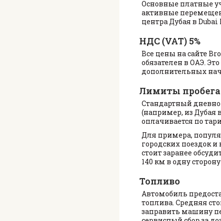
Основные платные уча
активные перемещения
центра Дубая в Dubai
НДС (VAT) 5%
Все цены на сайте Br
обязателен в ОАЭ. Эт
дополнительных нач
Лимиты пробега
Стандартный дневной
(например, из Дубая
оплачивается по тар
Для примера, попул
городских поездок и
стоит заранее обсуд
140 км в одну сторон
Топливо
Автомобиль предоста
топлива. Средняя сто
заправить машину пе
сервисный сбор за до