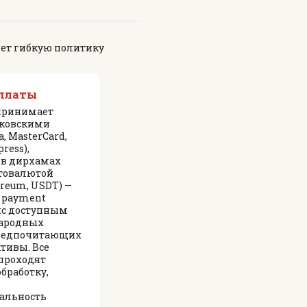
яет гибкую политику
оплаты
 принимает
нковскими
a, MasterCard,
ress),
в дирхамах
птовалютой
hereum, USDT) —
o payment
ис доступным
ародных
предпочитающих
тивы. Все
проходят
бработку,
альность