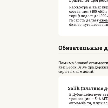
применяет прогрессив
Рассмотрим на конк
составляет 3100 AED в
тариф падает до 1800
гибкость делает
ежем
бизнес-путешественн
Обязательные д
Помимо базовой стоимости
чек. Brook Drive придержи
скрытых комиссий.
Salik (платные д
В Дубае действует ав
транзакции — 5–6 AE
автомобиля, и при в