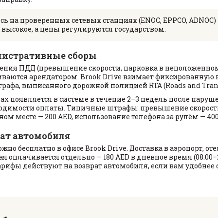
ь на проверенных сетевых станциях (ENOC, EPPCO, ADNOC) 
 высокое, а цены регулируются государством.
истративные сборы
ения ПДД (превышение скорости, парковка в неположенном
иваются арендатором. Brook Drive взимает фиксированную 
рафа, выписанного дорожной полицией RTA (Roads and Transp
х появляется в системе в течение 2–3 недель после наруш
ходимости оплаты. Типичные штрафы: превышение скорости 
ом месте — 200 AED, использование телефона за рулём — 400
рат автомобиля
о бесплатно в офисе Brook Drive. Доставка в аэропорт, от
ая оплачивается отдельно — 180 AED в дневное время (08:00–
е тарифы действуют на возврат автомобиля, если вам удобнее