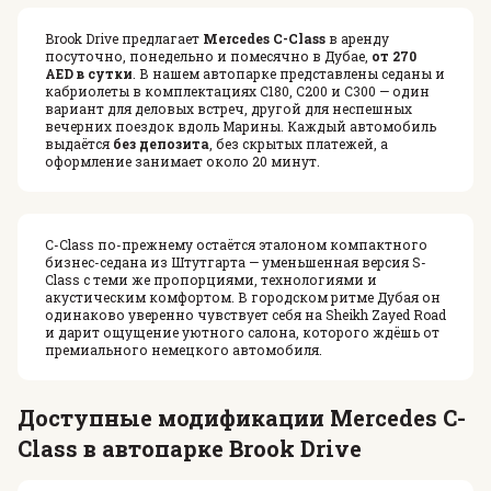
Brook Drive предлагает
Mercedes C-Class
в аренду
посуточно, понедельно и помесячно в Дубае,
от 270
AED в сутки
. В нашем автопарке представлены седаны и
кабриолеты в комплектациях C180, C200 и C300 — один
вариант для деловых встреч, другой для неспешных
вечерних поездок вдоль Марины. Каждый автомобиль
выдаётся
без депозита
, без скрытых платежей, а
оформление занимает около 20 минут.
C-Class по-прежнему остаётся эталоном компактного
бизнес-седана из Штутгарта — уменьшенная версия S-
Class с теми же пропорциями, технологиями и
акустическим комфортом. В городском ритме Дубая он
одинаково уверенно чувствует себя на Sheikh Zayed Road
и дарит ощущение уютного салона, которого ждёшь от
премиального немецкого автомобиля.
Доступные модификации Mercedes C-
Class в автопарке Brook Drive