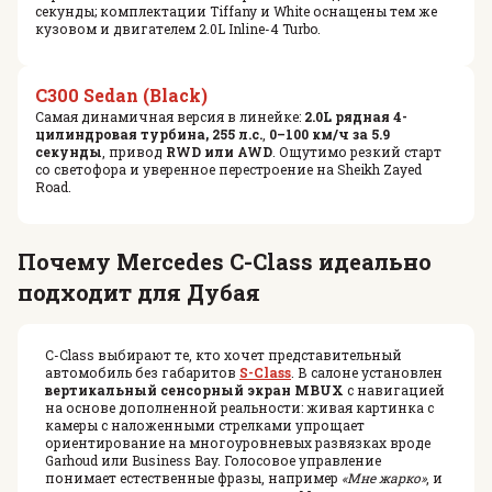
секунды; комплектации Tiffany и White оснащены тем же
кузовом и двигателем 2.0L Inline-4 Turbo.
C300 Sedan (Black)
Самая динамичная версия в линейке:
2.0L рядная 4-
цилиндровая турбина, 255 л.с.
,
0–100 км/ч за 5.9
секунды
, привод
RWD или AWD
. Ощутимо резкий старт
со светофора и уверенное перестроение на Sheikh Zayed
Road.
Почему Mercedes C-Class идеально
подходит для Дубая
C-Class выбирают те, кто хочет представительный
автомобиль без габаритов
S-Class
. В салоне установлен
вертикальный сенсорный экран MBUX
с навигацией
на основе дополненной реальности: живая картинка с
камеры с наложенными стрелками упрощает
ориентирование на многоуровневых развязках вроде
Garhoud или Business Bay. Голосовое управление
понимает естественные фразы, например
«Мне жарко»
, и