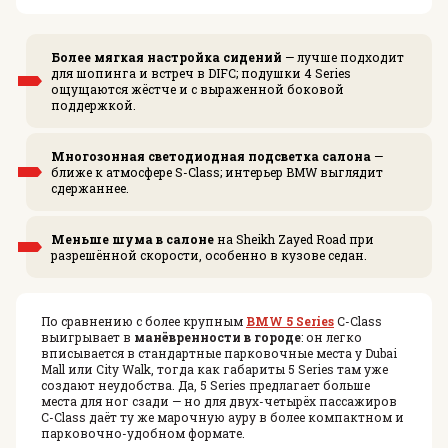
Более мягкая настройка сидений
— лучше подходит
для шопинга и встреч в DIFC; подушки 4 Series
ощущаются жёстче и с выраженной боковой
поддержкой.
Многозонная светодиодная подсветка салона
—
ближе к атмосфере S-Class; интерьер BMW выглядит
сдержаннее.
Меньше шума в салоне
на Sheikh Zayed Road при
разрешённой скорости, особенно в кузове седан.
По сравнению с более крупным
BMW 5 Series
C-Class
выигрывает в
манёвренности в городе
: он легко
вписывается в стандартные парковочные места у Dubai
Mall или City Walk, тогда как габариты 5 Series там уже
создают неудобства. Да, 5 Series предлагает больше
места для ног сзади — но для двух-четырёх пассажиров
C-Class даёт ту же марочную ауру в более компактном и
парковочно-удобном формате.