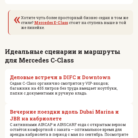
«
Хотите чуть более просторный бизнес-седан в том же
стиле?
Mercedes E-Class
стоит на ступень выше в той
же линейке.
Идеальные сценарии и маршруты
для Mercedes C-Class
Деловые встречи в DIFC и Downtown
Седан C-Class органично смотрится у VIP-входов;
багажник на 455 литров без труда вмещает ноутбуки,
папки с документами и ручную кладь.
Вечерние поездки вдоль Dubai Marina и
JBR на кабриолете
С активными AIRCAP и AIRSCARF езда с открытым верхом
остаётся комфортной с заката — оптимальное время для
аренды кабриолета в период с мая по сентябрь. Посмотрите