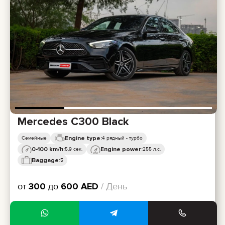
Mercedes C300 Black
Engine type:
Семейные
4 рядный - турбо
0-100 km/h:
Engine power:
5,9 сек.
255 л.с.
Baggage:
5
от
300
до
600
AED
/ День