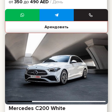
от
350
до
490
AED
/ День
Арендовать
Mercedes C200 White