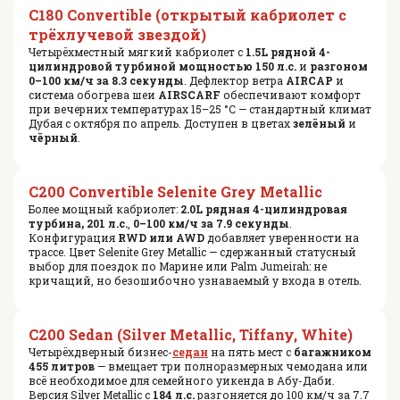
C180 Convertible (открытый кабриолет с
трёхлучевой звездой)
Четырёхместный мягкий кабриолет с
1.5L рядной 4-
цилиндровой турбиной мощностью 150 л.с.
и
разгоном
0–100 км/ч за 8.3 секунды
. Дефлектор ветра
AIRCAP
и
система обогрева шеи
AIRSCARF
обеспечивают комфорт
при вечерних температурах 15–25 °C — стандартный климат
Дубая с октября по апрель. Доступен в цветах
зелёный
и
чёрный
.
C200 Convertible Selenite Grey Metallic
Более мощный кабриолет:
2.0L рядная 4-цилиндровая
турбина, 201 л.с.
,
0–100 км/ч за 7.9 секунды
.
Конфигурация
RWD или AWD
добавляет уверенности на
трассе. Цвет Selenite Grey Metallic — сдержанный статусный
выбор для поездок по Марине или Palm Jumeirah: не
кричащий, но безошибочно узнаваемый у входа в отель.
C200 Sedan (Silver Metallic, Tiffany, White)
Четырёхдверный бизнес-
седан
на пять мест с
багажником
455 литров
— вмещает три полноразмерных чемодана или
всё необходимое для семейного уикенда в Абу-Даби.
Версия Silver Metallic с
184 л.с.
разгоняется до 100 км/ч за 7.7