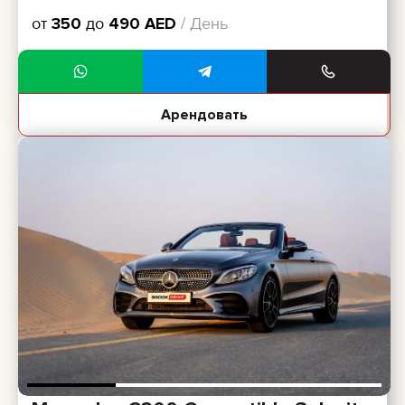
от
350
до
490
AED
/ День
Арендовать