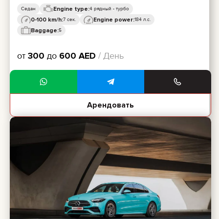
Engine type:
Седан
4 рядный - турбо
0-100 km/h:
Engine power:
7 сек.
184 л.с.
Baggage:
5
от
300
до
600
AED
/ День
Арендовать