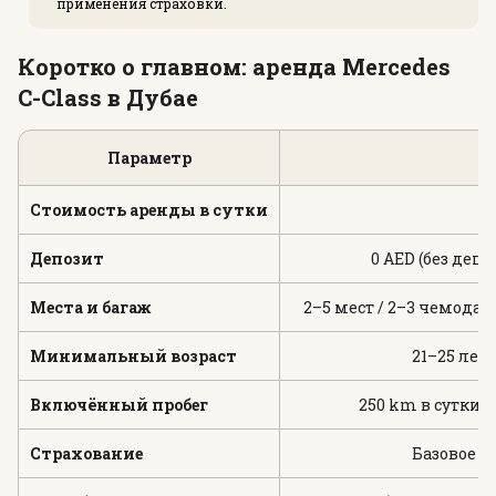
применения страховки.
Коротко о главном: аренда Mercedes
C-Class в Дубае
Параметр
Стоимость аренды в сутки
От
Депозит
0 AED (без депо
Места и багаж
2–5 мест / 2–3 чемодан
Минимальный возраст
21–25 лет,
Включённый пробег
250 km в сутки (
Страхование
Базовое 