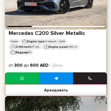
Mercedes C200 Silver Metallic
Engine type:
Седан
4 рядный - турбо
0-100 km/h:
Engine power:
7,7 сек.
184 л.с.
Baggage:
5
от
300
до
600
AED
/ День
Арендовать