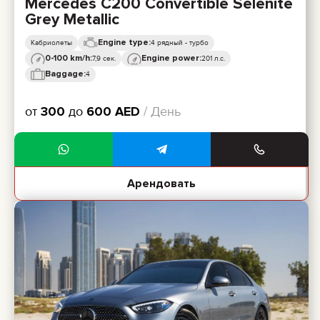
Mercedes C200 Convertible Selenite
Grey Metallic
Engine type:
Кабриолеты
4 рядный - турбо
0-100 km/h:
Engine power:
7,9 сек.
201 л.с.
Baggage:
4
от
300
до
600
AED
/ День
Арендовать