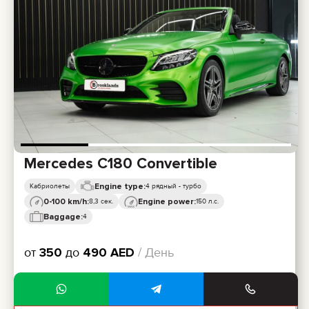
Mercedes C180 Convertible
Engine type:
Кабриолеты
4 рядный - турбо
0-100 km/h:
Engine power:
8,3 сек.
150 л.с.
Baggage:
4
от
350
до
490
AED
/ День