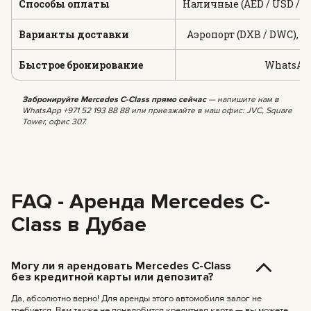
Способы оплаты
Наличные (AED / USD / E
Варианты доставки
Аэропорт (DXB / DWC), о
Быстрое бронирование
WhatsApp 
Забронируйте Mercedes C-Class прямо сейчас
— напишите нам в
WhatsApp +971 52 193 88 88 или приезжайте в наш офис: JVC, Square
Tower, офис 307.
FAQ - Аренда Mercedes C-
Class в Дубае
Могу ли я арендовать Mercedes C-Class
без кредитной карты или депозита?
Да, абсолютно верно! Для аренды этого автомобиля залог не
требуется. Вам также не понадобится кредитная карта — вы можете