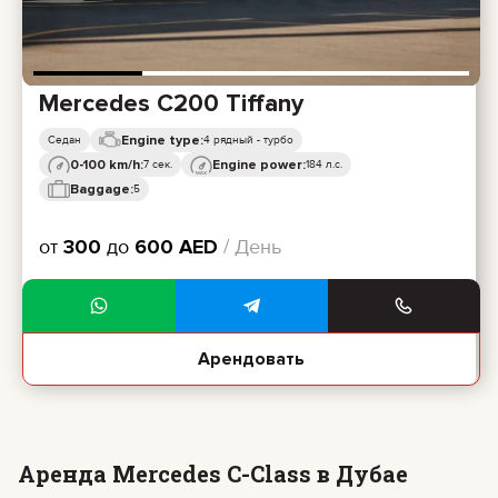
Mercedes C200 Tiffany
Engine type:
Седан
4 рядный - турбо
0-100 km/h:
Engine power:
7 сек.
184 л.с.
Baggage:
5
от
300
до
600
AED
/ День
Арендовать
Аренда Mercedes C-Class в Дубае