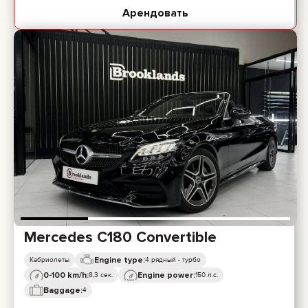
Арендовать
Mercedes C180 Convertible
Engine type:
Кабриолеты
4 рядный - турбо
0-100 km/h:
Engine power:
8,3 сек.
150 л.с.
Baggage:
4