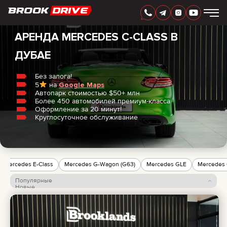
Главная
/
Mercedes
/
C-Class
РУССКИЙ
AED
АРЕНДА MERCEDES C-CLASS В
ДУБАЕ
МАРКИ
ПЕРИОД АРЕНДЫ
Без залога!
АКЦИИ
5
на
Google Maps
Автопарк стоимостью $50+ млн
FAQ
Более 450 автомобилей премиум-класса
CERTIFICATES
Оформление за 20 минут!
ОТЗЫВЫ
Круглосуточное обслуживание
КОНТАКТЫ
ПАРТНЕРСТВО
АРЕНДА С ПРАВОМ ВЫКУПА
Mercedes E-Class
Mercedes G-Wagon (G63)
Mercedes GLE
Mercedes
+
7 925 283 88 88
+
971 52 193 88 88
Популярные
Новые
info@brook-drive.rent
Цена: по возрастанию
Цена: по убыванию