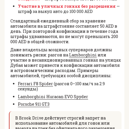
Участие в уличных гонках без разрешения
—
штраф за выкуп авто до 100 000 AED
Стандартный ежедневный сбор за хранение
автомобиля на штрафстоянке составляет 50 AED в
день. При повторной конфискации в течение года
штрафы удваиваются, но не могут превышать 200
000 AED в общей сложности.
Даже владельцы мощных суперкаров должны
понимать риски: разгон на
Lamborghini
или
участие в несанкционированных гонках на улицах
Дубая может привести к конфискации автомобиля
и астрономическим расходам. Примеры
автомобилей, требующих особой дисциплины:
Ferrari F8 Spider
(разгон 0–100 км/ч за 2.9
секунды)
Lamborghini Huracan EVO Spyder
Porsche 911 GT3
В Brook Drive действует строгий запрет на
использование автомобилей для гонок или
выезда на трек без официального разрешения