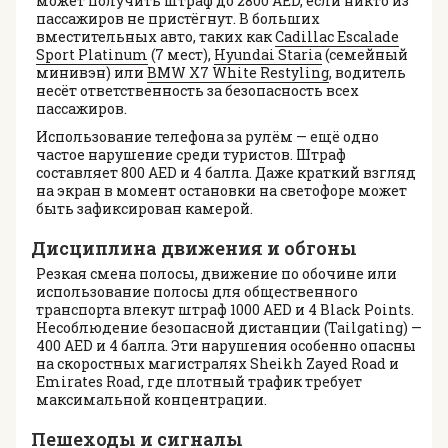
может получить штраф до 2800 AED, если никто из
пассажиров не пристёгнут. В больших
вместительных авто, таких как
Cadillac Escalade
Sport Platinum
(7 мест),
Hyundai Staria
(семейный
минивэн) или
BMW X7 White Restyling
, водитель
несёт ответственность за безопасность всех
пассажиров.
Использование телефона за рулём — ещё одно
частое нарушение среди туристов. Штраф
составляет 800 AED и 4 балла. Даже краткий взгляд
на экран в момент остановки на светофоре может
быть зафиксирован камерой.
Дисциплина движения и обгоны
Резкая смена полосы, движение по обочине или
использование полосы для общественного
транспорта влекут штраф 1000 AED и 4 Black Points.
Несоблюдение безопасной дистанции (Tailgating) —
400 AED и 4 балла. Эти нарушения особенно опасны
на скоростных магистралях Sheikh Zayed Road и
Emirates Road, где плотный трафик требует
максимальной концентрации.
Пешеходы и сигналы