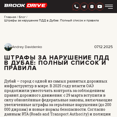
РУССКИЙ
AED
Главная
Блог
Штрафы за нарушение ПДД в Дубае: Полный список и правила
МАРКИ
ПЕРИОД АРЕНДЫ
АКЦИИ
07.12.2025
Andrey Davidenko
FAQ
CERTIFICATES
ШТРАФЫ ЗА НАРУШЕНИЕ ПДД
ОТЗЫВЫ
В ДУБАЕ: ПОЛНЫЙ СПИСОК И
КОНТАКТЫ
ПРАВИЛА
ПАРТНЕРСТВО
АРЕНДА С ПРАВОМ ВЫКУПА
Дубай — город с одной из самых развитых дорожных
инфраструктур в мире. В 2025 году власти ОАЭ
+
7 925 283 88 88
продолжили ужесточать контроль за соблюдением
+
971 52 193 88 88
правил дорожного движения: с 29 марта вступили в
info@brook-drive.rent
силу обновлённые федеральные законы, включающие
увеличенные штрафы за серьёзные нарушения (до 200
000 дирхам) и новые нормы безопасности. Согласно
данным RTA (Roads and Transport Authority) и полиции