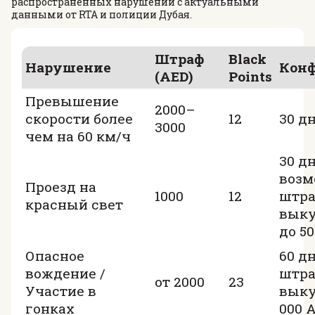
распространённых нарушений с актуальными
данными от RTA и полиции Дубая.
Штраф
Black
Нарушение
Кон
(AED)
Points
Превышение
2000–
скорости более
12
30 д
3000
чем на 60 км/ч
30 дн
воз
Проезд на
1000
12
штра
красный свет
выку
до 50
Опасное
60 дн
вождение /
штра
от 2000
23
Участие в
выку
гонках
000 