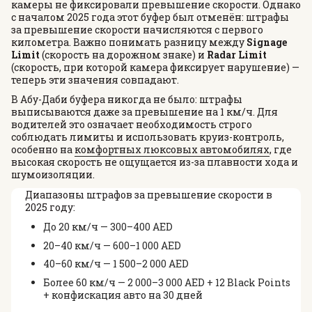
камеры не фиксировали превышение скорости. Однако
с началом 2025 года этот буфер был отменён: штрафы
за превышение скорости начисляются с первого
километра. Важно понимать разницу между
Signage
Limit
(скорость на дорожном знаке) и
Radar Limit
(скорость, при которой камера фиксирует нарушение) —
теперь эти значения совпадают.
В Абу-Даби буфера никогда не было: штрафы
выписываются даже за превышение на 1 км/ч. Для
водителей это означает необходимость строго
соблюдать лимиты и использовать круиз-контроль,
особенно на
комфортных люксовых автомобилях
, где
высокая скорость не ощущается из-за плавности хода и
шумоизоляции.
Диапазоны штрафов за превышение скорости в
2025 году:
До 20 км/ч — 300–400 AED
20–40 км/ч — 600–1 000 AED
40–60 км/ч — 1 500–2 000 AED
Более 60 км/ч — 2 000–3 000 AED + 12 Black Points
+ конфискация авто на 30 дней