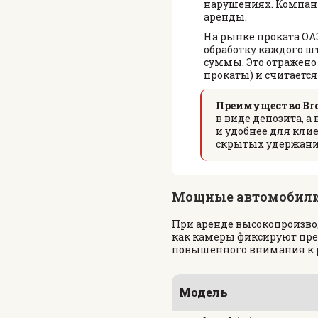
нарушениях. Компа
аренды.
На рынке проката ОА
обработку каждого шт
суммы. Это отражено 
прокаты) и считаетс
Преимущество Broo
в виде депозита, а
и удобнее для кли
скрытых удержани
Мощные автомобили 
При аренде высокопроизво
как камеры фиксируют пр
повышенного внимания к 
Модель