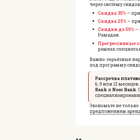
через систему скидок
Скидка 35%
— при
Скидка 25%
— при
Скидки до 50%
— 
Рамадан.
Прогрессивные 
рамках специальн
Важно: серьёзные на
под программу скидо
Рассрочка платежа
6, 9 или 12 месяце
Bank
и
Noor Bank
.
специализированн
Экономьте не только
предложениям аренд