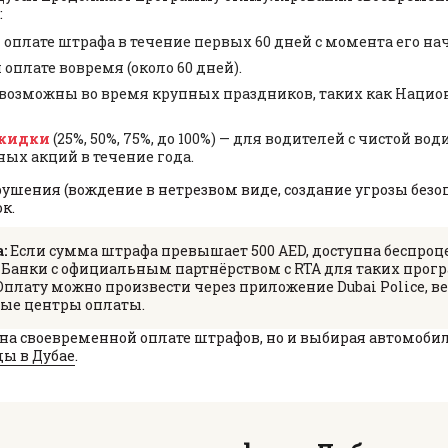
:
 оплате штрафа в течение первых 60 дней с момента его на
 оплате вовремя (около 60 дней).
возможны во время крупных праздников, таких как Нацио
скидки
(25%, 50%, 75%, до 100%) — для водителей с чистой во
ых акций в течение года.
рушения (вождение в нетрезвом виде, создание угрозы безо
к.
:
Если сумма штрафа превышает 500 AED, доступна беспроце
в. Банки с официальным партнёрством с RTA для таких про
 Оплату можно произвести через приложение Dubai Police, в
ые центры оплаты.
 на своевременной оплате штрафов, но и выбирая автомоби
ы в Дубае
.