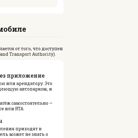
мобиле
ется от того, что доступен
nd Transport Authority).
рез приложение
лю или арендатору. Это
адеющую автопарком, и
латёж самостоятельно —
e или RTA.
ы
ления приходят в
ель может не знать о