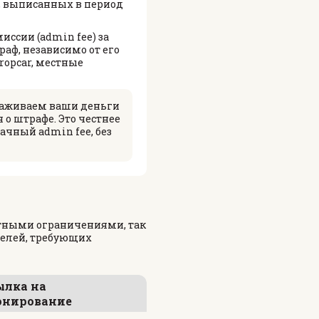
, выписанных в период
ссии (admin fee) за
раф, независимо от его
ropcar, местные
ораживаем ваши деньги
 о штрафе. Это честнее
ачный admin fee, без
стными ограничениями, так
елей, требующих
ылка на
онирование