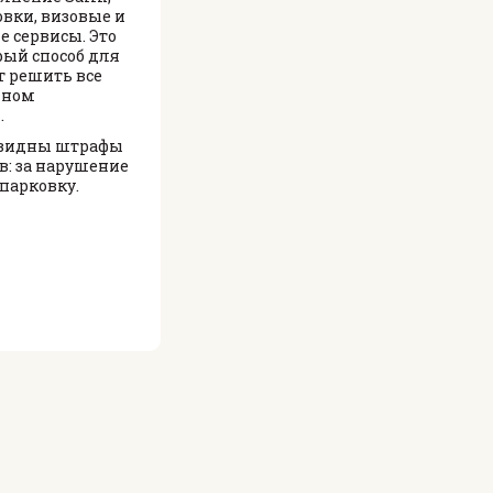
овки, визовые и
 сервисы. Это
ый способ для
ет решить все
дном
.
 видны штрафы
в: за нарушение
 парковку.