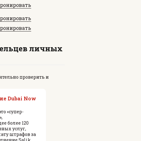
бронировать
бронировать
бронировать
дельцев личных
оятельно проверить и
е Dubai Now
это «супер-
,
е более 120
нных услуг,
ату штрафов за
лнение Salik,