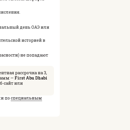
числения.
нальный день ОАЭ или
дительской историей в
пасности) не попадают
нтная рассрочка на 3,
грамм —
First Abu Dhabi
еб-сайт или
ли по
специальным