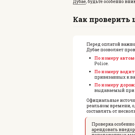
Дубае
, будьте особенно в
ПИКАП
BMW
Как проверить 
СЕДАН
MERCEDES
ЭЛЕКТРИЧЕСКИЕ
All cars
ЭКОНОМ-КЛАСС
Перед оплатой важно
Дубае позволяет про
По номеру автомо
Police.
По номеру водите
привязанных к в
По номеру дорожно
выдаваемый при р
Официальные источ
реальном времени, о
составлять от нескол
Проверка особенно
арендовать внедор
неположенных мес