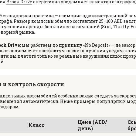
ния
Brook Drive
оперативно уведомляет клиентов о штрафах
Э стандартная практика — взимание административной коми
рафа. Размер комиссии обычно составляет 25–100 AED за шт
в условиях аренды большинства компаний (Sixt, Thrifty, Eu
я нормой рынка.
k Drive:
мы работаем по принципу «No Deposit» — не зам
 выставляем счёт постфактум после получения уведомления
ента: вы платите только за реальные нарушения плюс прозр
й.
и контроль скорости
дительных автомобилей особенно важно следить за скоро
евышения автоматически. Ниже примеры популярных мод
радарам:
Цена (AED/
Сс
Класс
день)
бр