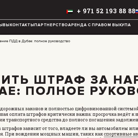
+
971 52 193 88 88
РУССКИЙ
ЫВЫ
КОНТАКТЫ
ПАРТНЕРСТВО
АРЕНДА С ПРАВОМ ВЫКУПА
шение ПДД в Дубае: полное руководство
MINI COOPER
JEEP
HYUNDAI
FIAT
ТИТЬ ШТРАФ ЗА Н
CADILLAC
HUMMER
БАЕ: ПОЛНОЕ РУКО
AUDI
LEXUS
ю дорожных законов и полностью цифровизованной системой
FORD
DODGE
ая оплата штрафов критически важна: просрочка ведёт к 
ии транспортного средства до полного погашения задолжен
TESLA
LAND ROVER
 штрафов зависит от того, владеете ли вы автомобилем или
LINCOLN
NISSAN
я. При вождении мощных машин, таких как
спортивные ав