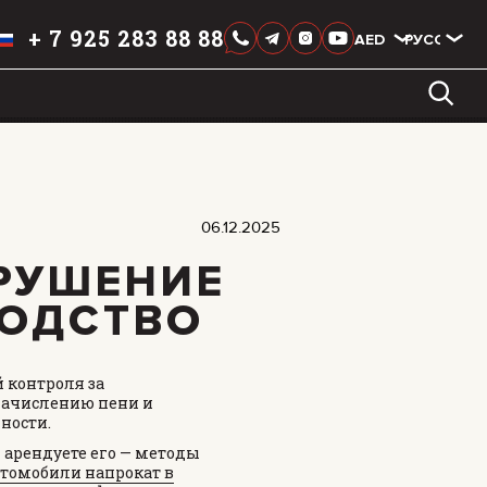
+
7 925 283 88 88
AED
AED
РУССКИЙ
LIXIANG
06.12.2025
АРУШЕНИЕ
ВОДСТВО
 контроля за
начислению пени и
ности.
 арендуете его — методы
томобили напрокат в