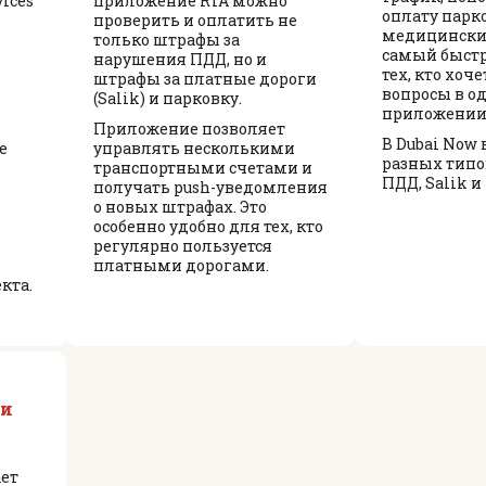
ices
приложение RTA можно
оплату парк
проверить и оплатить не
медицинские
только штрафы за
самый быстр
нарушения ПДД, но и
тех, кто хоч
штрафы за платные дороги
вопросы в о
(Salik) и парковку.
приложении
Приложение позволяет
В Dubai Now
e
управлять несколькими
разных типо
транспортными счетами и
ПДД, Salik и
получать push-уведомления
о новых штрафах. Это
особенно удобно для тех, кто
регулярно пользуется
платными дорогами.
кта.
 и
ает