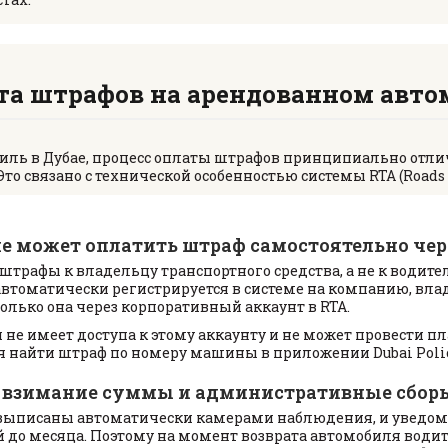
ата штрафов на арендованном авто
иль в Дубае, процесс оплаты штрафов принципиально отлича
о связано с технической особенностью системы RTA (Roads a
е может оплатить штраф самостоятельно че
штрафы к владельцу транспортного средства, а не к водите
 автоматически регистрируется в системе на компанию, вл
олько она через корпоративный аккаунт в RTA.
не имеет доступа к этому аккаунту и не может провести п
я найти штраф по номеру машины в приложении Dubai Polic
 взимание суммы и административные сбор
выписаны автоматически камерами наблюдения, и уведом
й до месяца. Поэтому на момент возврата автомобиля водит