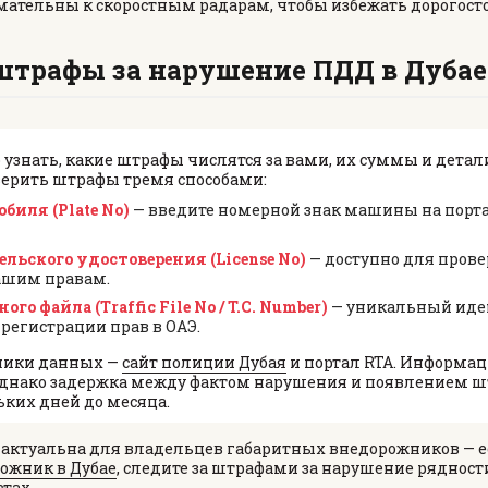
нимательны к скоростным радарам, чтобы избежать дорогос
GMC
CHEVROLET
штрафы за нарушение ПДД в Дубае
MAZDA
TOYOTA
 узнать, какие штрафы числятся за вами, их суммы и детал
верить штрафы тремя способами:
биля (Plate No)
— введите номерной знак машины на портал
льского удостоверения (License No)
— доступно для прове
ашим правам.
го файла (Traffic File No / T.C. Number)
— уникальный иде
егистрации прав в ОАЭ.
ники данных —
сайт полиции Дубая
и портал RTA. Информац
днако задержка между фактом нарушения и появлением шт
ьких дней до месяца.
 актуальна для владельцев габаритных внедорожников — е
ожник в Дубае
, следите за штрафами за нарушение рядност
тах.