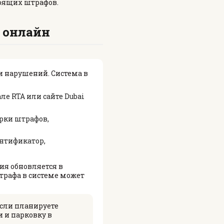
тоящих штрафов.
 онлайн
и нарушений. Система в
е RTA или сайте Dubai
рки штрафов,
нтификатор,
ия обновляется в
рафа в системе может
сли планируете
и и парковку в