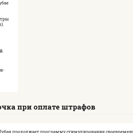
убае
нтры
).
й.
н-
очка при оплате штрафов
я Дубая продолжает программу стимулирования своевреме