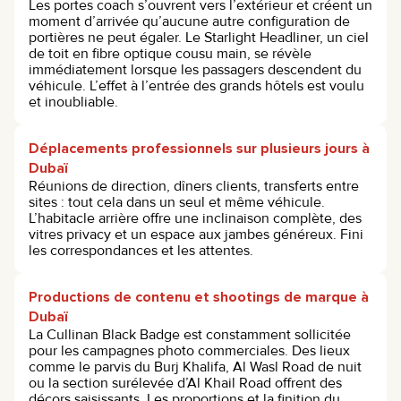
Les portes coach s’ouvrent vers l’extérieur et créent un
moment d’arrivée qu’aucune autre configuration de
portières ne peut égaler. Le Starlight Headliner, un ciel
de toit en fibre optique cousu main, se révèle
immédiatement lorsque les passagers descendent du
véhicule. L’effet à l’entrée des grands hôtels est voulu
et inoubliable.
Déplacements professionnels sur plusieurs jours à
Dubaï
Réunions de direction, dîners clients, transferts entre
sites : tout cela dans un seul et même véhicule.
L’habitacle arrière offre une inclinaison complète, des
vitres privacy et un espace aux jambes généreux. Fini
les correspondances et les attentes.
Productions de contenu et shootings de marque à
Dubaï
La Cullinan Black Badge est constamment sollicitée
pour les campagnes photo commerciales. Des lieux
comme le parvis du Burj Khalifa, Al Wasl Road de nuit
ou la section surélevée d’Al Khail Road offrent des
décors saisissants. Les proportions et la finition du