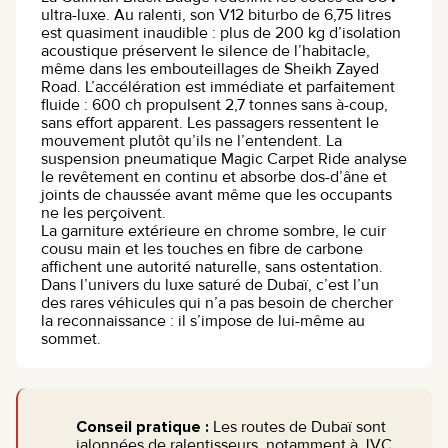
ultra-luxe. Au ralenti, son V12 biturbo de 6,75 litres
est quasiment inaudible : plus de 200 kg d’isolation
acoustique préservent le silence de l’habitacle,
même dans les embouteillages de Sheikh Zayed
Road. L’accélération est immédiate et parfaitement
fluide : 600 ch propulsent 2,7 tonnes sans à-coup,
sans effort apparent. Les passagers ressentent le
mouvement plutôt qu’ils ne l’entendent. La
suspension pneumatique Magic Carpet Ride analyse
le revêtement en continu et absorbe dos-d’âne et
joints de chaussée avant même que les occupants
ne les perçoivent.
La garniture extérieure en chrome sombre, le cuir
cousu main et les touches en fibre de carbone
affichent une autorité naturelle, sans ostentation.
Dans l’univers du luxe saturé de Dubaï, c’est l’un
des rares véhicules qui n’a pas besoin de chercher
la reconnaissance : il s’impose de lui-même au
sommet.
Conseil pratique :
Les routes de Dubaï sont
jalonnées de ralentisseurs, notamment à JVC,