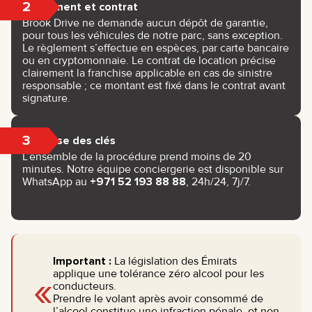
2
Paiement et contrat
Brook Drive ne demande aucun dépôt de garantie,
pour tous les véhicules de notre parc, sans exception.
Le règlement s’effectue en espèces, par carte bancaire
ou en cryptomonnaie. Le contrat de location précise
clairement la franchise applicable en cas de sinistre
responsable ; ce montant est fixé dans le contrat avant
signature.
3
Remise des clés
L’ensemble de la procédure prend moins de 20
minutes. Notre équipe conciergerie est disponible sur
WhatsApp au
+971 52 193 88 88
, 24h/24, 7j/7.
Important :
La législation des Émirats
«
applique une tolérance zéro alcool pour les
conducteurs.
Prendre le volant après avoir consommé de
l’alcool constitue une infraction pénale, et non