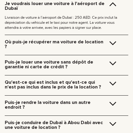
Je voudrais louer une voiture à l'aéroport de
Dubaï
Livraison de voiture à l’aéroport de Dubaï : 250 AED. Ce prix inclut la
dépréciation du véhicule et le taxi pour notre agent. La voiture vous
attendra à votre arrivée, avec les papiers à signer sur place.
Où puis-je récupérer ma voiture de location
?
Vous pouvez récupérer votre véhicule directement dans notre bureau à
Dubaï (JVC, Square Tower, Bureau 307) sans frais supplémentaires, ou
Puis-je louer une voiture sans dépôt de
vous faire livrer à votre hôtel ou à l’aéroport de Dubaï. Notre équipe vous
garantie ni carte de crédit ?
retrouve à l’endroit de votre choix et s’occupe de toutes les formalités sur
place.
Pas besoin de dépôt pour nos voitures. Pas besoin de carte de crédit non
Tarifs de livraison à Dubaï :
plus — vous pouvez payer comme vous voulez, même en espèces ou en
Qu'est-ce qui est inclus et qu'est-ce qui
cryptomonnaie.
185 AED (+5% TVA) pour une livraison en journée (09:00 – 21:00)
n'est pas inclus dans le prix de la location ?
235 AED (+5% TVA) pour une livraison de nuit (21:00 – 09:00)
Le tarif de location inclut, en plus du coût d’utilisation de la voiture : le loyer,
La livraison dans les autres émirats est disponible sur demande.
l’assurance, les services du gestionnaire et l’assistance technique 24/7.
Puis-je rendre la voiture dans un autre
Les frais supplémentaires comprennent : le carburant, les péages, les
endroit ?
amendes et les kilomètres supplémentaires.
Pas de souci, on peut récupérer la voiture nous-mêmes. Dites simplement
à notre responsable quand et où vous voulez la rendre. Si notre spécialiste
Puis-je conduire de Dubaï à Abou Dabi avec
s’en charge, ça coûtera :
une voiture de location ?
185 AED — de 9h00 à 21h00