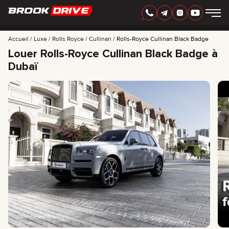
FRANÇAIS
AED
Accueil
Luxe
Rolls Royce
Cullinan
Rolls-Royce Cullinan Black Badge
Louer Rolls-Royce Cullinan Black Badge à
Dubaï
MARQUES
PÉRIODE DE LOCATION
MEILLEURES OFFRES
FAQ
CERTIFICATES
AVIS
CONTACTS
PARTENARIAT
LOUEZ-POSSÉDEZ
+
7 925 283 88 88
+
971 52 193 88 88
info@brook-drive.rent