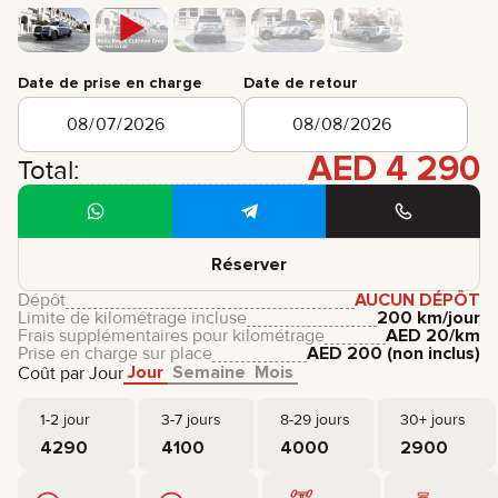
Date de prise en charge
Date de retour
AED
4 290
Total:
Réserver
Dépôt
AUCUN DÉPÔT
Limite de kilométrage incluse
200 km/jour
Frais supplémentaires pour kilométrage
AED
20
/km
Prise en charge sur place
AED
200
(non inclus)
Jour
Semaine
Mois
Coût par Jour
1-2 jour
3-7 jours
8-29 jours
30+ jours
4290
4100
4000
2900