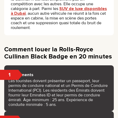
compétition avec les autres. Elle occupe une
catégorie à part. Parmi les
SUV de luxe disponibles
à Dubaï
, aucun autre véhicule ne réunit à la fois cet
espace en cabine, la mise en scène des portes
coach et une suppression quasi totale du bruit de
roulement.
Comment louer la Rolls-Royce
Cullinan Black Badge en 20 minutes
1
Documents
Les touristes doivent présenter un passeport, leur
permis de conduire national et un Permis de Conduire
International (PCI). Les résidents des Émirats doivent
fournir leur Emirates ID et leur permis de conduire
émirati. Âge minimum : 25 ans. Expérience de
conduite minimale : 5 ans.