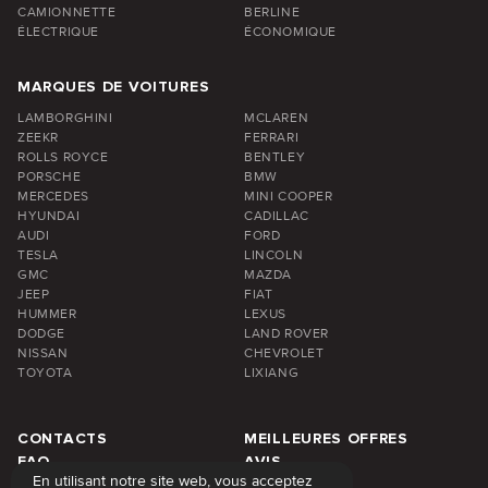
CAMIONNETTE
BERLINE
ÉLECTRIQUE
ÉCONOMIQUE
MARQUES DE VOITURES
LAMBORGHINI
MCLAREN
ZEEKR
FERRARI
ROLLS ROYCE
BENTLEY
PORSCHE
BMW
MERCEDES
MINI COOPER
HYUNDAI
CADILLAC
AUDI
FORD
TESLA
LINCOLN
GMC
MAZDA
JEEP
FIAT
HUMMER
LEXUS
DODGE
LAND ROVER
NISSAN
CHEVROLET
TOYOTA
LIXIANG
CONTACTS
MEILLEURES OFFRES
FAQ
AVIS
En utilisant notre site web, vous acceptez
À PROPOS DE NOUS
BLOG