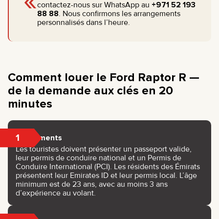
«
contactez-nous sur WhatsApp au
+971 52 193
88 88
. Nous confirmons les arrangements
personnalisés dans l’heure.
Comment louer le Ford Raptor R —
de la demande aux clés en 20
minutes
1
Documents
Les touristes doivent présenter un passeport valide,
leur permis de conduire national et un Permis de
Conduire International (PCI). Les résidents des Émirats
présentent leur Emirates ID et leur permis local. L’âge
minimum est de 23 ans, avec au moins 3 ans
d’expérience au volant.