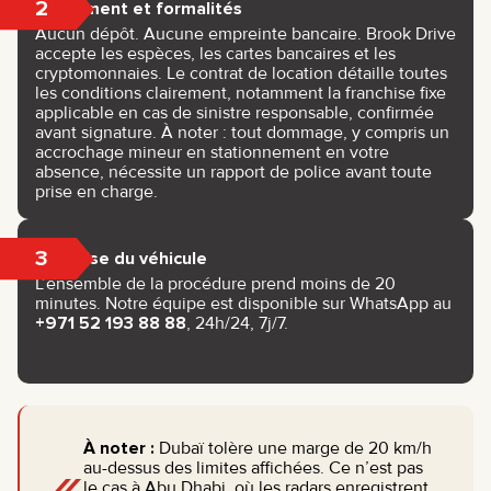
2
Paiement et formalités
Aucun dépôt. Aucune empreinte bancaire. Brook Drive
accepte les espèces, les cartes bancaires et les
cryptomonnaies. Le contrat de location détaille toutes
les conditions clairement, notamment la franchise fixe
applicable en cas de sinistre responsable, confirmée
avant signature. À noter : tout dommage, y compris un
accrochage mineur en stationnement en votre
absence, nécessite un rapport de police avant toute
prise en charge.
3
Remise du véhicule
L’ensemble de la procédure prend moins de 20
minutes. Notre équipe est disponible sur WhatsApp au
+971 52 193 88 88
, 24h/24, 7j/7.
À noter :
Dubaï tolère une marge de 20 km/h
«
au-dessus des limites affichées. Ce n’est pas
le cas à Abu Dhabi, où les radars enregistrent