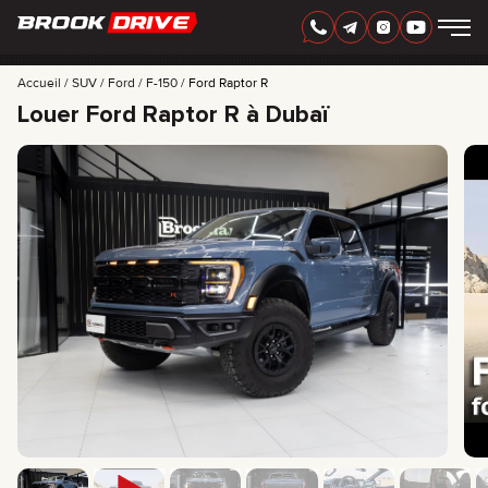
FRANÇAIS
AED
Accueil
SUV
Ford
F-150
Ford Raptor R
Louer Ford Raptor R à Dubaï
MARQUES
PÉRIODE DE LOCATION
MEILLEURES OFFRES
FAQ
CERTIFICATES
AVIS
CONTACTS
PARTENARIAT
LOUEZ-POSSÉDEZ
+
7 925 283 88 88
+
971 52 193 88 88
info@brook-drive.rent