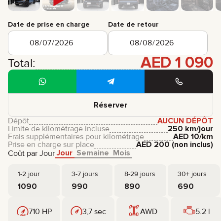
Date de prise en charge
Date de retour
AED
1 090
Total:
Réserver
Dépôt
AUCUN DÉPÔT
Limite de kilométrage incluse
250 km/jour
Frais supplémentaires pour kilométrage
AED
10
/km
Prise en charge sur place
AED
200
(non inclus)
Jour
Semaine
Mois
Coût par Jour
1-2 jour
3-7 jours
8-29 jours
30+ jours
1090
990
890
690
710 HP
3,7 sec
AWD
5.2 l